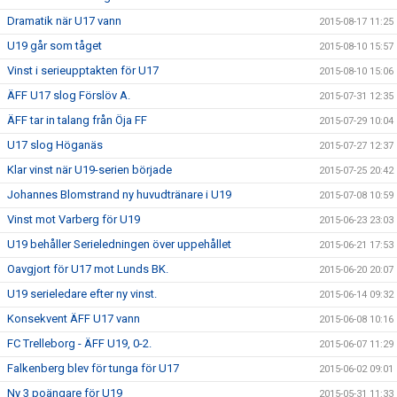
Dramatik när U17 vann
2015-08-17 11:25
U19 går som tåget
2015-08-10 15:57
Vinst i serieupptakten för U17
2015-08-10 15:06
ÄFF U17 slog Förslöv A.
2015-07-31 12:35
ÄFF tar in talang från Öja FF
2015-07-29 10:04
U17 slog Höganäs
2015-07-27 12:37
Klar vinst när U19-serien började
2015-07-25 20:42
Johannes Blomstrand ny huvudtränare i U19
2015-07-08 10:59
Vinst mot Varberg för U19
2015-06-23 23:03
U19 behåller Serieledningen över uppehållet
2015-06-21 17:53
Oavgjort för U17 mot Lunds BK.
2015-06-20 20:07
U19 serieledare efter ny vinst.
2015-06-14 09:32
Konsekvent ÄFF U17 vann
2015-06-08 10:16
FC Trelleborg - ÄFF U19, 0-2.
2015-06-07 11:29
Falkenberg blev för tunga för U17
2015-06-02 09:01
Ny 3 poängare för U19
2015-05-31 11:33