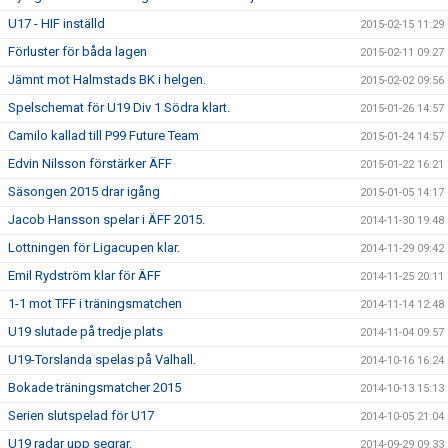
U17 - HIF inställd
2015-02-15 11:29
Förluster för båda lagen
2015-02-11 09:27
Jämnt mot Halmstads BK i helgen.
2015-02-02 09:56
Spelschemat för U19 Div 1 Södra klart.
2015-01-26 14:57
Camilo kallad till P99 Future Team
2015-01-24 14:57
Edvin Nilsson förstärker ÄFF
2015-01-22 16:21
Säsongen 2015 drar igång
2015-01-05 14:17
Jacob Hansson spelar i ÄFF 2015.
2014-11-30 19:48
Lottningen för Ligacupen klar.
2014-11-29 09:42
Emil Rydström klar för ÄFF
2014-11-25 20:11
1-1 mot TFF i träningsmatchen
2014-11-14 12:48
U19 slutade på tredje plats
2014-11-04 09:57
U19-Torslanda spelas på Valhall.
2014-10-16 16:24
Bokade träningsmatcher 2015
2014-10-13 15:13
Serien slutspelad för U17
2014-10-05 21:04
U19 radar upp segrar.
2014-09-29 09:33