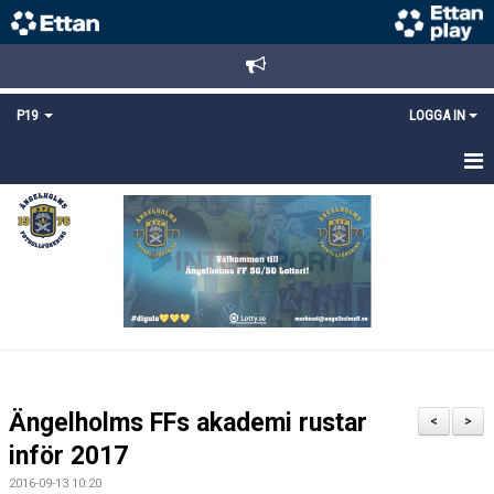
P19
LOGGA IN
HEM
NYHETER
TRUPPEN
KALENDER
MATCHER
Ängelholms FFs akademi rustar
<
>
KONTAKT
inför 2017
2016-09-13 10:20
FYS