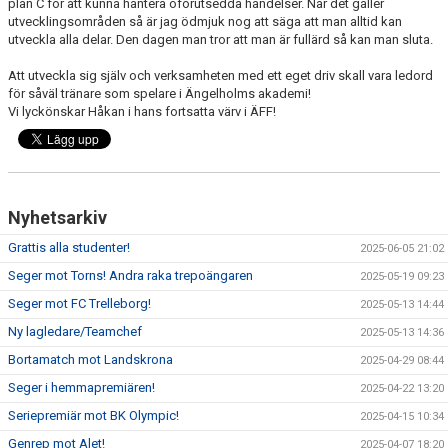
plan C för att kunna hantera oförutsedda händelser. När det gäller
utvecklingsområden så är jag ödmjuk nog att säga att man alltid kan
utveckla alla delar. Den dagen man tror att man är fullärd så kan man sluta.
Att utveckla sig själv och verksamheten med ett eget driv skall vara ledord
för såväl tränare som spelare i Ängelholms akademi!
Vi lyckönskar Håkan i hans fortsatta värv i ÄFF!
Nyhetsarkiv
Grattis alla studenter!
2025-06-05 21:02
Seger mot Torns! Andra raka trepoängaren
2025-05-19 09:23
Seger mot FC Trelleborg!
2025-05-13 14:44
Ny lagledare/Teamchef
2025-05-13 14:36
Bortamatch mot Landskrona
2025-04-29 08:44
Seger i hemmapremiären!
2025-04-22 13:20
Seriepremiär mot BK Olympic!
2025-04-15 10:34
Genrep mot Alet!
2025-04-07 18:20