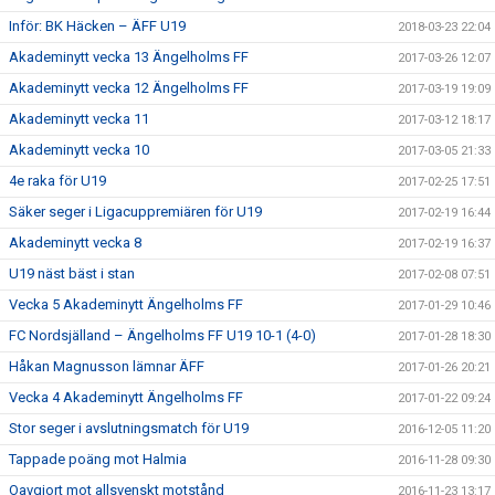
Inför: BK Häcken – ÄFF U19
2018-03-23 22:04
Akademinytt vecka 13 Ängelholms FF
2017-03-26 12:07
Akademinytt vecka 12 Ängelholms FF
2017-03-19 19:09
Akademinytt vecka 11
2017-03-12 18:17
Akademinytt vecka 10
2017-03-05 21:33
4e raka för U19
2017-02-25 17:51
Säker seger i Ligacuppremiären för U19
2017-02-19 16:44
Akademinytt vecka 8
2017-02-19 16:37
U19 näst bäst i stan
2017-02-08 07:51
Vecka 5 Akademinytt Ängelholms FF
2017-01-29 10:46
FC Nordsjälland – Ängelholms FF U19 10-1 (4-0)
2017-01-28 18:30
Håkan Magnusson lämnar ÄFF
2017-01-26 20:21
Vecka 4 Akademinytt Ängelholms FF
2017-01-22 09:24
Stor seger i avslutningsmatch för U19
2016-12-05 11:20
Tappade poäng mot Halmia
2016-11-28 09:30
Oavgjort mot allsvenskt motstånd
2016-11-23 13:17