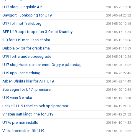
U17 slog Ljungskile 4-2
2015-05-25 10:58
Oavgjort i Jönköping för U19
2015-05-24 20:32
U17 föll mot Trelleborg
2015-05-20 10:18
ÄFF U19 upp i topp efter 3-0 mot Kvarnby
2015-05-17 14:34
2-0 för U19 mot Hässleholm
2015-05-15 16:06
Dubbla 5-1:or för grabbarna
2015-05-11 10:59
U19 fortfarande obesegrade
2015-05-04 10:24
U17 slog Husie och tar emot Örgryte på fredag
2015-04-28 11:02
U19 upp i serieledning
2015-04-23 22:45
Arben Sfishta klar för ÄFF U19
2015-04-22 14:43
Storseger för U17 i premiären
2015-04-20 12:54
U19 vann 3:e raka
2015-04-19 19:58
Länk till U19-tabellen och spelprogram.
2015-04-12 21:55
Vinsten satt långt inne för U19
2015-04-12 21:32
U17s premiär inställd
2015-04-10 14:33
Vinst i premiären för U19
2015-04-06 10:52