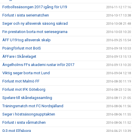
Fotbollssäsongen 2017 igång för U19
2016-11-12 17:16
Förlust i sista seriematchen
2016-10-17 13:38
Seger och ny allsvensk säsong säkrad
2016-10-08 21:48
Fin prestation borta mot seriesegrarna
2016-10-03 10:20
ÄFF U19 tog allsvensk skalp
2016-09-25 15:54
Poängförlust mot BoIS
2016-09-18 10:53
ÄFFare i Skånelaget
2016-09-13 15:13
Ängelholms FFs akademi rustar inför 2017
2016-09-13 10:20
Viktig seger borta mot Lund
2016-09-04 12:18
Förlust mot Malmö FF
2016-08-30 11:19
Förlust mot IFK Göteborg
2016-08-23 12:56
Spelare till skånelagssamling
2016-08-11 21:05
Träningsmatch mot FC Nordsjälland
2016-08-06 11:56
Seger i höstsäsongsupptakten
2016-08-06 11:55
Förlust i sista vårmatchen
2016-08-06 11:52
0-3 mot Elfsborg
2016-06-21 13:39