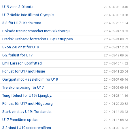
U19 vann 3-0 borta.
2014-06-03 10:40
U17 räckte inte till mot Olympic
2014-06-03 10:38
3-3 för U17 i Karlskrona
2014-05-26 11:04
Bokade träningsmatcher mot Silkeborg IF
2014-05-24 10:03
Fredrik Greback förstärker U19/17 truppen
2014-05-24 09:52
Skön 2-0 vinst för U19
2014-05-21 12:39
0-2 förlust för U17
2014-05-19 09:56
Emil Larsson uppflyttad
2014-05-13 14:32
Förlust för U17 mot Husie
2014-05-11 20:04
Oavgjort mot Hässleholm för U19
2014-05-07 09:46
Tre sköna poäng för U17
2014-05-05 09:14
Tung förlust för U19 i Ljungby.
2014-04-28 11:16
Förlust för U17 mot Högaborg
2014-04-20 20:32
Stark vinst av U19 i Torslanda.
2014-04-14 23:23
U17 Premiären spelad
2014-04-13 08:53
3-2 vinst i U19 seriepremiären.
2014-04-09 16:02