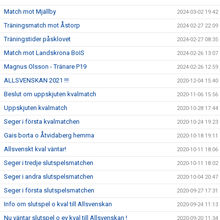
Match mot Mjällby
2024-03-02 19:42
Träningsmatch mot Åstorp
2024-02-27 22:09
Träningstider påsklovet
2024-02-27 08:35
Match mot Landskrona BoIS
2024-02-26 13:07
Magnus Olsson - Tränare P19
2024-02-26 12:59
ALLSVENSKAN 2021 !!!
2020-12-04 15:40
Beslut om uppskjuten kvalmatch
2020-11-06 15:56
Uppskjuten kvalmatch
2020-10-28 17:44
Seger i första kvalmatchen
2020-10-24 19:23
Gais borta o Åtvidaberg hemma
2020-10-18 19:11
Allsvenskt kval väntar!
2020-10-11 18:06
Seger i tredje slutspelsmatchen
2020-10-11 18:02
Seger i andra slutspelsmatchen
2020-10-04 20:47
Seger i första slutspelsmatchen
2020-09-27 17:31
Info om slutspel o kval till Allsvenskan
2020-09-24 11:13
Nu väntar slutspel o ev kval till Allsvenskan !
2020-09-20 11:34