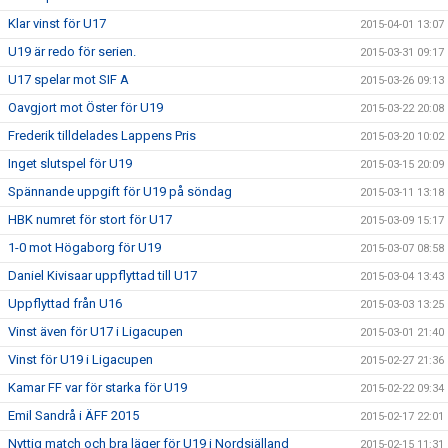
Klar vinst för U17
2015-04-01 13:07
U19 är redo för serien.
2015-03-31 09:17
U17 spelar mot SIF A
2015-03-26 09:13
Oavgjort mot Öster för U19
2015-03-22 20:08
Frederik tilldelades Lappens Pris
2015-03-20 10:02
Inget slutspel för U19
2015-03-15 20:09
Spännande uppgift för U19 på söndag
2015-03-11 13:18
HBK numret för stort för U17
2015-03-09 15:17
1-0 mot Högaborg för U19
2015-03-07 08:58
Daniel Kivisaar uppflyttad till U17
2015-03-04 13:43
Uppflyttad från U16
2015-03-03 13:25
Vinst även för U17 i Ligacupen
2015-03-01 21:40
Vinst för U19 i Ligacupen
2015-02-27 21:36
Kamar FF var för starka för U19
2015-02-22 09:34
Emil Sandrå i ÄFF 2015
2015-02-17 22:01
Nyttig match och bra läger för U19 i Nordsjälland
2015-02-15 11:31