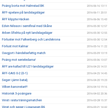
Poäng borta mot Halmstad BK
2016-06-16 13:11
ÄFF-spelare på landslagsläger
2016-06-11 20:51
ÄFF klippte Häcken
2016-06-06 15:43
Edvin Nilsson i semifinal med Skåne
2016-05-30 12:57
Arben Sfishta på nytt landslagsläger
2016-05-30 12:55
Förluster mot Falkenberg och Landskrona
2016-05-30 12:54
Förlust mot Kalmar
2016-05-16 11:22
Oavgjort i händelsefattig match
2016-05-09 13:19
Poäng mot serieledarna!
2016-05-06 13:07
ÄFF:are kallad till U21-landslagsläger
2016-04-25 14:51
ÄFF-GAIS 0-2 (0-1)
2016-04-25 14:45
Seger i jämn batalj
2016-04-20 19:23
Vilken kanonstart!!
2016-04-10 19:16
Historisk 3-poängare
2016-04-02 20:36
Vinst i sista träningsmatchen
2016-03-28 15:37
Vinst och seger i Ligacupen B6
2016-03-21 14:42