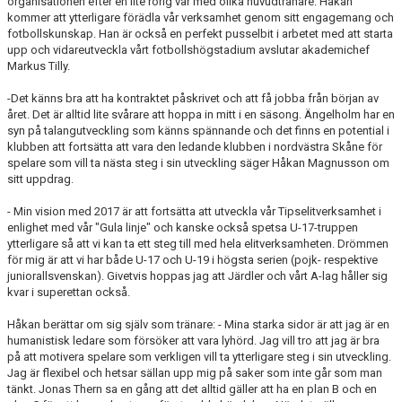
organisationen efter en lite rörig vår med olika huvudtränare. Håkan
kommer att ytterligare förädla vår verksamhet genom sitt engagemang och
fotbollskunskap. Han är också en perfekt pusselbit i arbetet med att starta
upp och vidareutveckla vårt fotbollshögstadium avslutar akademichef
Markus Tilly.
-Det känns bra att ha kontraktet påskrivet och att få jobba från början av
året. Det är alltid lite svårare att hoppa in mitt i en säsong. Ängelholm har en
syn på talangutveckling som känns spännande och det finns en potential i
klubben att fortsätta att vara den ledande klubben i nordvästra Skåne för
spelare som vill ta nästa steg i sin utveckling säger Håkan Magnusson om
sitt uppdrag.
- Min vision med 2017 är att fortsätta att utveckla vår Tipselitverksamhet i
enlighet med vår "Gula linje" och kanske också spetsa U-17-truppen
ytterligare så att vi kan ta ett steg till med hela elitverksamheten. Drömmen
för mig är att vi har både U-17 och U-19 i högsta serien (pojk- respektive
juniorallsvenskan). Givetvis hoppas jag att Järdler och vårt A-lag håller sig
kvar i superettan också.
Håkan berättar om sig själv som tränare: - Mina starka sidor är att jag är en
humanistisk ledare som försöker att vara lyhörd. Jag vill tro att jag är bra
på att motivera spelare som verkligen vill ta ytterligare steg i sin utveckling.
Jag är flexibel och hetsar sällan upp mig på saker som inte går som man
tänkt. Jonas Thern sa en gång att det alltid gäller att ha en plan B och en