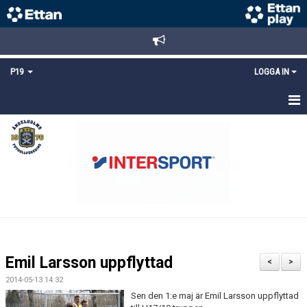
P19
LOGGA IN
HEM
NYHETER
TRUPPEN
KALENDER
MATCHER
Emil Larsson uppflyttad
<
>
KONTAKT
2014-05-13 14:32
Sen den 1:e maj är Emil Larsson uppflyttad
FYS