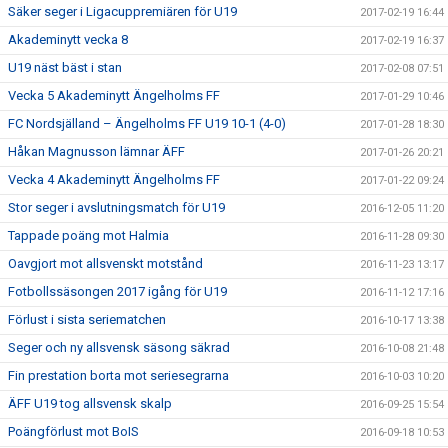
Säker seger i Ligacuppremiären för U19
2017-02-19 16:44
Akademinytt vecka 8
2017-02-19 16:37
U19 näst bäst i stan
2017-02-08 07:51
Vecka 5 Akademinytt Ängelholms FF
2017-01-29 10:46
FC Nordsjälland – Ängelholms FF U19 10-1 (4-0)
2017-01-28 18:30
Håkan Magnusson lämnar ÄFF
2017-01-26 20:21
Vecka 4 Akademinytt Ängelholms FF
2017-01-22 09:24
Stor seger i avslutningsmatch för U19
2016-12-05 11:20
Tappade poäng mot Halmia
2016-11-28 09:30
Oavgjort mot allsvenskt motstånd
2016-11-23 13:17
Fotbollssäsongen 2017 igång för U19
2016-11-12 17:16
Förlust i sista seriematchen
2016-10-17 13:38
Seger och ny allsvensk säsong säkrad
2016-10-08 21:48
Fin prestation borta mot seriesegrarna
2016-10-03 10:20
ÄFF U19 tog allsvensk skalp
2016-09-25 15:54
Poängförlust mot BoIS
2016-09-18 10:53