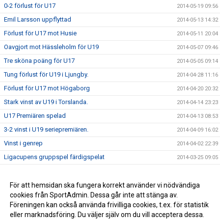
0-2 förlust för U17
2014-05-19 09:56
Emil Larsson uppflyttad
2014-05-13 14:32
Förlust för U17 mot Husie
2014-05-11 20:04
Oavgjort mot Hässleholm för U19
2014-05-07 09:46
Tre sköna poäng för U17
2014-05-05 09:14
Tung förlust för U19 i Ljungby.
2014-04-28 11:16
Förlust för U17 mot Högaborg
2014-04-20 20:32
Stark vinst av U19 i Torslanda.
2014-04-14 23:23
U17 Premiären spelad
2014-04-13 08:53
3-2 vinst i U19 seriepremiären.
2014-04-09 16:02
Vinst i genrep
2014-04-02 22:39
Ligacupens gruppspel färdigspelat
2014-03-25 09:05
Vinst mot Öster
2014-02-26 10:42
Förlust i första träningsmatcherna
För att hemsidan ska fungera korrekt använder vi nödvändiga
2014-02-17 15:00
cookies från SportAdmin. Dessa går inte att stänga av.
Nästa Match
2014-01-26 11:37
Föreningen kan också använda frivilliga cookies, t.ex. för statistik
eller marknadsföring. Du väljer själv om du vill acceptera dessa.