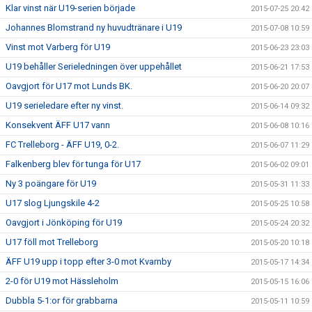
Klar vinst när U19-serien började
2015-07-25 20:42
Johannes Blomstrand ny huvudtränare i U19
2015-07-08 10:59
Vinst mot Varberg för U19
2015-06-23 23:03
U19 behåller Serieledningen över uppehållet
2015-06-21 17:53
Oavgjort för U17 mot Lunds BK.
2015-06-20 20:07
U19 serieledare efter ny vinst.
2015-06-14 09:32
Konsekvent ÄFF U17 vann
2015-06-08 10:16
FC Trelleborg - ÄFF U19, 0-2.
2015-06-07 11:29
Falkenberg blev för tunga för U17
2015-06-02 09:01
Ny 3 poängare för U19
2015-05-31 11:33
U17 slog Ljungskile 4-2
2015-05-25 10:58
Oavgjort i Jönköping för U19
2015-05-24 20:32
U17 föll mot Trelleborg
2015-05-20 10:18
ÄFF U19 upp i topp efter 3-0 mot Kvarnby
2015-05-17 14:34
2-0 för U19 mot Hässleholm
2015-05-15 16:06
Dubbla 5-1:or för grabbarna
2015-05-11 10:59