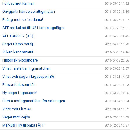
Förlust mot Kalmar
2016-05-16 11:22
Oavgjort i händelsefattig match
2016-05-09 13:19
Poäng mot serieledarna!
2016-05-06 13:07
ÄFF:are kallad till U21-landslagsläger
2016-04-25 14:51
ÄFF-GAIS 0-2 (0-1)
2016-04-25 14:45
Seger i jämn batalj
2016-04-20 19:23
Vilken kanonstart!!
2016-04-10 19:16
Historisk 3-poängare
2016-04-02 20:36
Vinst i sista träningsmatchen
2016-03-28 15:37
Vinst och seger i Ligacupen B6
2016-03-21 14:42
Första förlusten i år
2016-03-14 13:03
Ny seger i ligacupen!
2016-03-06 16:25
Första tävlingsmatchen för säsongen
2016-03-04 13:34
Vinst mot Eket 4-3
2016-03-04 13:32
Seger mot Vejby
2016-02-06 13:49
Markus Tilly tillbaka i ÄFF
2015-12-08 10:27