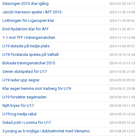
Säsongen 2015 drar igång
2015-01-05 14:17
Jacob Hansson spelar i ÄFF 2015.
2014-11-30 19:48
Lottningen för Ligacupen klar.
2014-11-29 09:42
Emil Rydström klar för ÄFF
2014-11-25 20:11
1-1 mot TFF i träningsmatchen
2014-11-14 12:48
U19 slutade på tredje plats
2014-11-04 09:57
U19-Torslanda spelas på Valhall.
2014-10-16 16:24
Bokade träningsmatcher 2015
2014-10-13 15:13
Serien slutspelad för U17
2014-10-05 21:04
U19 radar upp segrar.
2014-09-29 09:33
Klar seger hemma mot Varberg för U19
2014-09-21 23:08
U19 forsätter segerraden.
2014-09-18 11:43
Nytt kryss för U17
2014-09-18 11:39
U19 tog tredje raka!
2014-09-10 10:54
Delad pott i Lomma för U17
2014-09-09 10:33
3 poäng av 6 möjliga i dubbelmötet med Värnamo.
2014-08-29 13:57