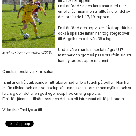
till U17/19 truppen.
Emil är född 98 och har tränat med U17
emellanåt innan men är alltså nu en del av
TEORI
den ordinarie U17/19 truppen.
Emil är född och uppvuxen i Åstorp där han
också spelade innan han tog steget över
till Ängelholm och vårt 98:a lag.
Under våren har han spelat några U17
Emil i aktion i en match 2013.
matcher och gjort så pass bra ifrån sig att
han flyttades upp permanent.
Christian beskriver Emil såhär:
-Emil är en hårt arbetande mittfältare med en bra touch på bollen. Han har
ett fin tillslag och en god speluppfattning. Dessutom är han nyfiken och vill
lära sig och det är en god egenskap hos en ung spelare.
Emil förtjänar att tillhöra oss och det ska bli intressant att följa honom.
Vi önskar Emil lycka till!