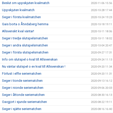
Beslut om uppskjuten kvalmatch
2020-11-06 15:56
Uppskjuten kvalmatch
2020-10-28 17:44
Seger i första kvalmatchen
2020-10-24 19:23
Gais borta o Åtvidaberg hemma
2020-10-18 19:11
Allsvenskt kval väntar!
2020-10-11 18:06
Seger i tredje slutspelsmatchen
2020-10-11 18:02
Seger i andra slutspelsmatchen
2020-10-04 20:47
Seger i första slutspelsmatchen
2020-09-27 17:31
Info om slutspel o kval till Allsvenskan
2020-09-24 11:13
Nu väntar slutspel o ev kval till Allsvenskan !
2020-09-20 11:34
Förlust i elfte seriematchen
2020-09-20 11:31
Seger i tionde seriematchen
2020-09-13 16:12
Seger i nionde seriematchen
2020-09-06 20:03
Seger i åttonde seriematchen
2020-08-30 16:13
Oavgjort i sjunde seriematchen
2020-08-22 19:11
Seger i sjätte seriematchen
2020-08-16 16:40