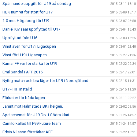
Spännande uppgift för U19 på söndag
2015-03-11 13:18
HBK numret för stort för U17
2015-03-09 15:17
1-0 mot Högaborg för U19
2015-03-07 08:58
Daniel Kivisaar uppflyttad till U17
2015-03-04 13:43
Uppflyttad från U16
2015-03-03 13:25
Vinst även för U17 i Ligacupen
2015-03-01 21:40
Vinst för U19 i Ligacupen
2015-02-27 21:36
Kamar FF var för starka för U19
2015-02-22 09:34
Emil Sandrå i ÄFF 2015
2015-02-17 22:01
Nyttig match och bra läger för U19 i Nordsjälland
2015-02-15 11:31
U17 - HIF inställd
2015-02-15 11:29
Förluster för båda lagen
2015-02-11 09:27
Jämnt mot Halmstads BK i helgen.
2015-02-02 09:56
Spelschemat för U19 Div 1 Södra klart.
2015-01-26 14:57
Camilo kallad till P99 Future Team
2015-01-24 14:57
Edvin Nilsson förstärker ÄFF
2015-01-22 16:21