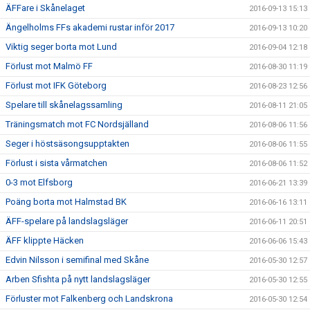
ÄFFare i Skånelaget
2016-09-13 15:13
Ängelholms FFs akademi rustar inför 2017
2016-09-13 10:20
Viktig seger borta mot Lund
2016-09-04 12:18
Förlust mot Malmö FF
2016-08-30 11:19
Förlust mot IFK Göteborg
2016-08-23 12:56
Spelare till skånelagssamling
2016-08-11 21:05
Träningsmatch mot FC Nordsjälland
2016-08-06 11:56
Seger i höstsäsongsupptakten
2016-08-06 11:55
Förlust i sista vårmatchen
2016-08-06 11:52
0-3 mot Elfsborg
2016-06-21 13:39
Poäng borta mot Halmstad BK
2016-06-16 13:11
ÄFF-spelare på landslagsläger
2016-06-11 20:51
ÄFF klippte Häcken
2016-06-06 15:43
Edvin Nilsson i semifinal med Skåne
2016-05-30 12:57
Arben Sfishta på nytt landslagsläger
2016-05-30 12:55
Förluster mot Falkenberg och Landskrona
2016-05-30 12:54