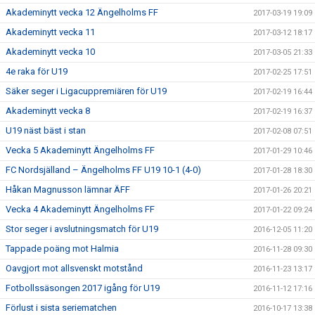
Akademinytt vecka 12 Ängelholms FF
2017-03-19 19:09
Akademinytt vecka 11
2017-03-12 18:17
Akademinytt vecka 10
2017-03-05 21:33
4e raka för U19
2017-02-25 17:51
Säker seger i Ligacuppremiären för U19
2017-02-19 16:44
Akademinytt vecka 8
2017-02-19 16:37
U19 näst bäst i stan
2017-02-08 07:51
Vecka 5 Akademinytt Ängelholms FF
2017-01-29 10:46
FC Nordsjälland – Ängelholms FF U19 10-1 (4-0)
2017-01-28 18:30
Håkan Magnusson lämnar ÄFF
2017-01-26 20:21
Vecka 4 Akademinytt Ängelholms FF
2017-01-22 09:24
Stor seger i avslutningsmatch för U19
2016-12-05 11:20
Tappade poäng mot Halmia
2016-11-28 09:30
Oavgjort mot allsvenskt motstånd
2016-11-23 13:17
Fotbollssäsongen 2017 igång för U19
2016-11-12 17:16
Förlust i sista seriematchen
2016-10-17 13:38