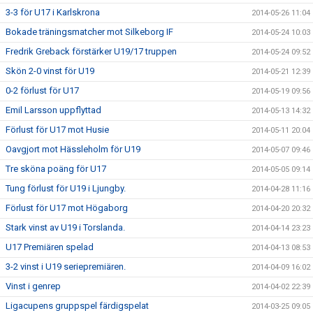
3-3 för U17 i Karlskrona
2014-05-26 11:04
Bokade träningsmatcher mot Silkeborg IF
2014-05-24 10:03
Fredrik Greback förstärker U19/17 truppen
2014-05-24 09:52
Skön 2-0 vinst för U19
2014-05-21 12:39
0-2 förlust för U17
2014-05-19 09:56
Emil Larsson uppflyttad
2014-05-13 14:32
Förlust för U17 mot Husie
2014-05-11 20:04
Oavgjort mot Hässleholm för U19
2014-05-07 09:46
Tre sköna poäng för U17
2014-05-05 09:14
Tung förlust för U19 i Ljungby.
2014-04-28 11:16
Förlust för U17 mot Högaborg
2014-04-20 20:32
Stark vinst av U19 i Torslanda.
2014-04-14 23:23
U17 Premiären spelad
2014-04-13 08:53
3-2 vinst i U19 seriepremiären.
2014-04-09 16:02
Vinst i genrep
2014-04-02 22:39
Ligacupens gruppspel färdigspelat
2014-03-25 09:05