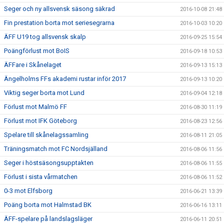
Seger och ny allsvensk säsong säkrad
2016-10-08 21:48
Fin prestation borta mot seriesegrarna
2016-10-03 10:20
ÄFF U19 tog allsvensk skalp
2016-09-25 15:54
Poängförlust mot BoIS
2016-09-18 10:53
ÄFFare i Skånelaget
2016-09-13 15:13
Ängelholms FFs akademi rustar inför 2017
2016-09-13 10:20
Viktig seger borta mot Lund
2016-09-04 12:18
Förlust mot Malmö FF
2016-08-30 11:19
Förlust mot IFK Göteborg
2016-08-23 12:56
Spelare till skånelagssamling
2016-08-11 21:05
Träningsmatch mot FC Nordsjälland
2016-08-06 11:56
Seger i höstsäsongsupptakten
2016-08-06 11:55
Förlust i sista vårmatchen
2016-08-06 11:52
0-3 mot Elfsborg
2016-06-21 13:39
Poäng borta mot Halmstad BK
2016-06-16 13:11
ÄFF-spelare på landslagsläger
2016-06-11 20:51