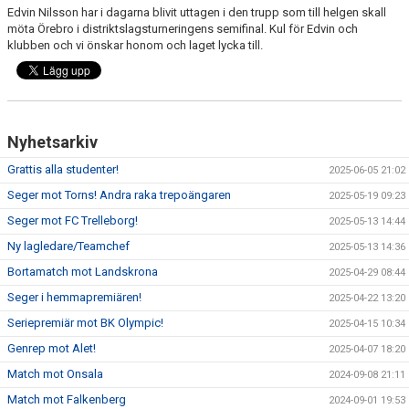
Edvin Nilsson har i dagarna blivit uttagen i den trupp som till helgen skall
möta Örebro i distriktslagsturneringens semifinal. Kul för Edvin och
TEORI
klubben och vi önskar honom och laget lycka till.
Nyhetsarkiv
Grattis alla studenter!
2025-06-05 21:02
Seger mot Torns! Andra raka trepoängaren
2025-05-19 09:23
Seger mot FC Trelleborg!
2025-05-13 14:44
Ny lagledare/Teamchef
2025-05-13 14:36
Bortamatch mot Landskrona
2025-04-29 08:44
Seger i hemmapremiären!
2025-04-22 13:20
Seriepremiär mot BK Olympic!
2025-04-15 10:34
Genrep mot Alet!
2025-04-07 18:20
Match mot Onsala
2024-09-08 21:11
Match mot Falkenberg
2024-09-01 19:53