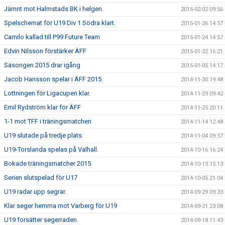
Jämnt mot Halmstads BK i helgen.
2015-02-02 09:56
Spelschemat för U19 Div 1 Södra klart.
2015-01-26 14:57
Camilo kallad till P99 Future Team
2015-01-24 14:57
Edvin Nilsson förstärker ÄFF
2015-01-22 16:21
Säsongen 2015 drar igång
2015-01-05 14:17
Jacob Hansson spelar i ÄFF 2015.
2014-11-30 19:48
Lottningen för Ligacupen klar.
2014-11-29 09:42
Emil Rydström klar för ÄFF
2014-11-25 20:11
1-1 mot TFF i träningsmatchen
2014-11-14 12:48
U19 slutade på tredje plats
2014-11-04 09:57
U19-Torslanda spelas på Valhall.
2014-10-16 16:24
Bokade träningsmatcher 2015
2014-10-13 15:13
Serien slutspelad för U17
2014-10-05 21:04
U19 radar upp segrar.
2014-09-29 09:33
Klar seger hemma mot Varberg för U19
2014-09-21 23:08
U19 forsätter segerraden.
2014-09-18 11:43