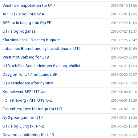
Vinst i serieupptakten för U17
2015-08-10 15:06
ÄFF U17 slog Förslöv A.
2015-07-31 12:35
ÄFF tar in talang från Öja FF
2015-07-29 10:04
U17 slog Höganäs
2015-07-27 12:37
Klar vinst när U19-serien började
2015-07-25 20:42
Johannes Blomstrand ny huvudtränare i U19
2015-07-08 10:59
Vinst mot Varberg för U19
2015-06-23 23:03
U19 behåller Serieledningen över uppehållet
2015-06-21 17:53
Oavgjort för U17 mot Lunds BK.
2015-06-20 20:07
U19 serieledare efter ny vinst.
2015-06-14 09:32
Konsekvent ÄFF U17 vann
2015-06-08 10:16
FC Trelleborg - ÄFF U19, 0-2.
2015-06-07 11:29
Falkenberg blev för tunga för U17
2015-06-02 09:01
Ny 3 poängare för U19
2015-05-31 11:33
U17 slog Ljungskile 4-2
2015-05-25 10:58
Oavgjort i Jönköping för U19
2015-05-24 20:32