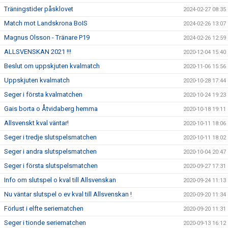
Träningstider påsklovet
2024-02-27 08:35
Match mot Landskrona BoIS
2024-02-26 13:07
Magnus Olsson - Tränare P19
2024-02-26 12:59
ALLSVENSKAN 2021 !!!
2020-12-04 15:40
Beslut om uppskjuten kvalmatch
2020-11-06 15:56
Uppskjuten kvalmatch
2020-10-28 17:44
Seger i första kvalmatchen
2020-10-24 19:23
Gais borta o Åtvidaberg hemma
2020-10-18 19:11
Allsvenskt kval väntar!
2020-10-11 18:06
Seger i tredje slutspelsmatchen
2020-10-11 18:02
Seger i andra slutspelsmatchen
2020-10-04 20:47
Seger i första slutspelsmatchen
2020-09-27 17:31
Info om slutspel o kval till Allsvenskan
2020-09-24 11:13
Nu väntar slutspel o ev kval till Allsvenskan !
2020-09-20 11:34
Förlust i elfte seriematchen
2020-09-20 11:31
Seger i tionde seriematchen
2020-09-13 16:12