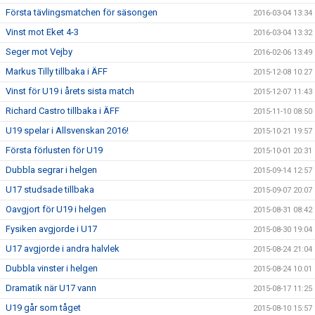
Första tävlingsmatchen för säsongen
2016-03-04 13:34
Vinst mot Eket 4-3
2016-03-04 13:32
Seger mot Vejby
2016-02-06 13:49
Markus Tilly tillbaka i ÄFF
2015-12-08 10:27
Vinst för U19 i årets sista match
2015-12-07 11:43
Richard Castro tillbaka i ÄFF
2015-11-10 08:50
U19 spelar i Allsvenskan 2016!
2015-10-21 19:57
Första förlusten för U19
2015-10-01 20:31
Dubbla segrar i helgen
2015-09-14 12:57
U17 studsade tillbaka
2015-09-07 20:07
Oavgjort för U19 i helgen
2015-08-31 08:42
Fysiken avgjorde i U17
2015-08-30 19:04
U17 avgjorde i andra halvlek
2015-08-24 21:04
Dubbla vinster i helgen
2015-08-24 10:01
Dramatik när U17 vann
2015-08-17 11:25
U19 går som tåget
2015-08-10 15:57