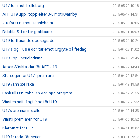
U17 föll mot Trelleborg
2015-05-20 10:18
ÄFF U19 upp i topp efter 3-0 mot Kvarnby
2015-05-17 14:34
2-0 för U19 mot Hässleholm
2015-05-15 16:06
Dubbla 5-1:or för grabbarna
2015-05-11 10:59
U19 fortfarande obesegrade
2015-05-04 10:24
U17 slog Husie och tar emot Örgryte på fredag
2015-04-28 11:02
U19 upp i serieledning
2015-04-23 22:45
Arben Sfishta klar för ÄFF U19
2015-04-22 14:43
Storseger för U17 i premiären
2015-04-20 12:54
U19 vann 3:e raka
2015-04-19 19:58
Länk till U19-tabellen och spelprogram.
2015-04-12 21:55
Vinsten satt långt inne för U19
2015-04-12 21:32
U17s premiär inställd
2015-04-10 14:33
Vinst i premiären för U19
2015-04-06 10:52
Klar vinst för U17
2015-04-01 13:07
U19 är redo för serien.
2015-03-31 09:17