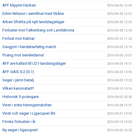
ÄFF klippte Häcken
2016-06-06 15:43
Edvin Nilsson i semifinal med Skåne
2016-05-30 12:57
Arben Sfishta på nytt landslagsläger
2016-05-30 12:55
Förluster mot Falkenberg och Landskrona
2016-05-30 12:54
Förlust mot Kalmar
2016-05-16 11:22
Oavgjort i händelsefattig match
2016-05-09 13:19
Poäng mot serieledarna!
2016-05-06 13:07
ÄFF:are kallad till U21-landslagsläger
2016-04-25 14:51
ÄFF-GAIS 0-2 (0-1)
2016-04-25 14:45
Seger i jämn batalj
2016-04-20 19:23
Vilken kanonstart!!
2016-04-10 19:16
Historisk 3-poängare
2016-04-02 20:36
Vinst i sista träningsmatchen
2016-03-28 15:37
Vinst och seger i Ligacupen B6
2016-03-21 14:42
Första förlusten i år
2016-03-14 13:03
Ny seger i ligacupen!
2016-03-06 16:25