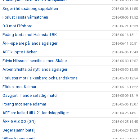
2016-08-06 11:56
Seger i höstsäsongsupptakten
2016-08-06 11:55
Förlust i sista vårmatchen
2016-08-06 11:52
0-3 mot Elfsborg
2016-06-21 13:39
Poäng borta mot Halmstad BK
2016-06-16 13:11
ÄFF-spelare på landslagsläger
2016-06-11 20:51
ÄFF klippte Häcken
2016-06-06 15:43
Edvin Nilsson i semifinal med Skåne
2016-05-30 12:57
Arben Sfishta på nytt landslagsläger
2016-05-30 12:55
Förluster mot Falkenberg och Landskrona
2016-05-30 12:54
Förlust mot Kalmar
2016-05-16 11:22
Oavgjort i händelsefattig match
2016-05-09 13:19
Poäng mot serieledarna!
2016-05-06 13:07
ÄFF:are kallad till U21-landslagsläger
2016-04-25 14:51
ÄFF-GAIS 0-2 (0-1)
2016-04-25 14:45
Seger i jämn batalj
2016-04-20 19:23
Vilken kanonstart!!