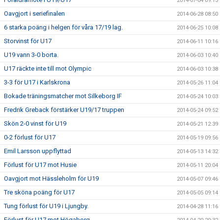
2014-07-04 09:13
Oavgjort i seriefinalen
2014-06-28 08:50
6 starka poäng i helgen för våra 17/19 lag.
2014-06-25 10:08
Storvinst för U17
2014-06-11 10:16
U19 vann 3-0 borta.
2014-06-03 10:40
U17 räckte inte till mot Olympic
2014-06-03 10:38
3-3 för U17 i Karlskrona
2014-05-26 11:04
Bokade träningsmatcher mot Silkeborg IF
2014-05-24 10:03
Fredrik Greback förstärker U19/17 truppen
2014-05-24 09:52
Skön 2-0 vinst för U19
2014-05-21 12:39
0-2 förlust för U17
2014-05-19 09:56
Emil Larsson uppflyttad
2014-05-13 14:32
Förlust för U17 mot Husie
2014-05-11 20:04
Oavgjort mot Hässleholm för U19
2014-05-07 09:46
Tre sköna poäng för U17
2014-05-05 09:14
Tung förlust för U19 i Ljungby.
2014-04-28 11:16
Förlust för U17 mot Högaborg