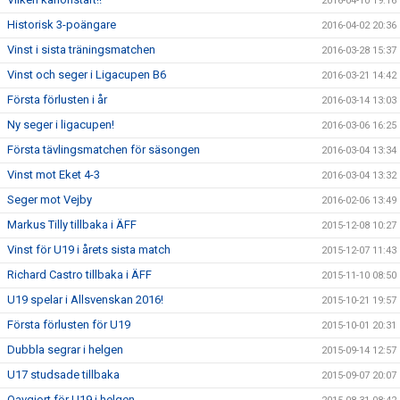
2016-04-10 19:16
Historisk 3-poängare
2016-04-02 20:36
Vinst i sista träningsmatchen
2016-03-28 15:37
Vinst och seger i Ligacupen B6
2016-03-21 14:42
Första förlusten i år
2016-03-14 13:03
Ny seger i ligacupen!
2016-03-06 16:25
Första tävlingsmatchen för säsongen
2016-03-04 13:34
Vinst mot Eket 4-3
2016-03-04 13:32
Seger mot Vejby
2016-02-06 13:49
Markus Tilly tillbaka i ÄFF
2015-12-08 10:27
Vinst för U19 i årets sista match
2015-12-07 11:43
Richard Castro tillbaka i ÄFF
2015-11-10 08:50
U19 spelar i Allsvenskan 2016!
2015-10-21 19:57
Första förlusten för U19
2015-10-01 20:31
Dubbla segrar i helgen
2015-09-14 12:57
U17 studsade tillbaka
2015-09-07 20:07
Oavgjort för U19 i helgen