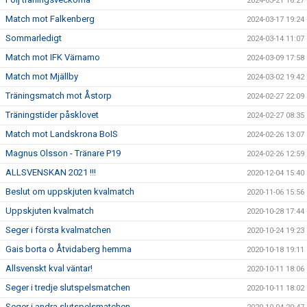
2024-03-21 16:27
Match mot Falkenberg
2024-03-17 19:24
Sommarledigt
2024-03-14 11:07
Match mot IFK Värnamo
2024-03-09 17:58
Match mot Mjällby
2024-03-02 19:42
Träningsmatch mot Åstorp
2024-02-27 22:09
Träningstider påsklovet
2024-02-27 08:35
Match mot Landskrona BoIS
2024-02-26 13:07
Magnus Olsson - Tränare P19
2024-02-26 12:59
ALLSVENSKAN 2021 !!!
2020-12-04 15:40
Beslut om uppskjuten kvalmatch
2020-11-06 15:56
Uppskjuten kvalmatch
2020-10-28 17:44
Seger i första kvalmatchen
2020-10-24 19:23
Gais borta o Åtvidaberg hemma
2020-10-18 19:11
Allsvenskt kval väntar!
2020-10-11 18:06
Seger i tredje slutspelsmatchen
2020-10-11 18:02
Seger i andra slutspelsmatchen