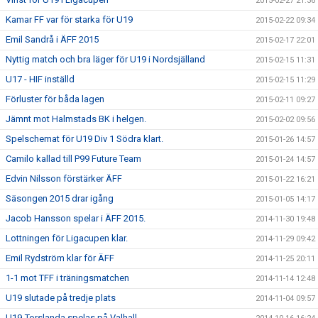
2015-02-27 21:36
Kamar FF var för starka för U19
2015-02-22 09:34
Emil Sandrå i ÄFF 2015
2015-02-17 22:01
Nyttig match och bra läger för U19 i Nordsjälland
2015-02-15 11:31
U17 - HIF inställd
2015-02-15 11:29
Förluster för båda lagen
2015-02-11 09:27
Jämnt mot Halmstads BK i helgen.
2015-02-02 09:56
Spelschemat för U19 Div 1 Södra klart.
2015-01-26 14:57
Camilo kallad till P99 Future Team
2015-01-24 14:57
Edvin Nilsson förstärker ÄFF
2015-01-22 16:21
Säsongen 2015 drar igång
2015-01-05 14:17
Jacob Hansson spelar i ÄFF 2015.
2014-11-30 19:48
Lottningen för Ligacupen klar.
2014-11-29 09:42
Emil Rydström klar för ÄFF
2014-11-25 20:11
1-1 mot TFF i träningsmatchen
2014-11-14 12:48
U19 slutade på tredje plats
2014-11-04 09:57
U19-Torslanda spelas på Valhall.