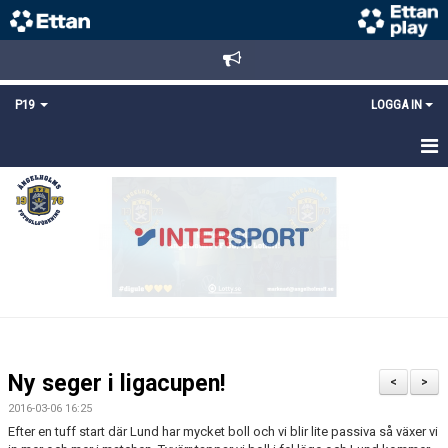
P19
LOGGA IN
HEM
NYHETER
TRUPPEN
KALENDER
MATCHER
Ny seger i ligacupen!
<
>
KONTAKT
2016-03-06 16:25
Efter en tuff start där Lund har mycket boll och vi blir lite passiva så växer vi
FYS