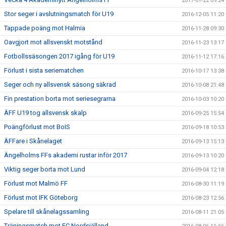
2017-01-22 09:24
Stor seger i avslutningsmatch för U19
2016-12-05 11:20
Tappade poäng mot Halmia
2016-11-28 09:30
Oavgjort mot allsvenskt motstånd
2016-11-23 13:17
Fotbollssäsongen 2017 igång för U19
2016-11-12 17:16
Förlust i sista seriematchen
2016-10-17 13:38
Seger och ny allsvensk säsong säkrad
2016-10-08 21:48
Fin prestation borta mot seriesegrarna
2016-10-03 10:20
ÄFF U19 tog allsvensk skalp
2016-09-25 15:54
Poängförlust mot BoIS
2016-09-18 10:53
ÄFFare i Skånelaget
2016-09-13 15:13
Ängelholms FFs akademi rustar inför 2017
2016-09-13 10:20
Viktig seger borta mot Lund
2016-09-04 12:18
Förlust mot Malmö FF
2016-08-30 11:19
Förlust mot IFK Göteborg
2016-08-23 12:56
Spelare till skånelagssamling
2016-08-11 21:05
Träningsmatch mot FC Nordsjälland