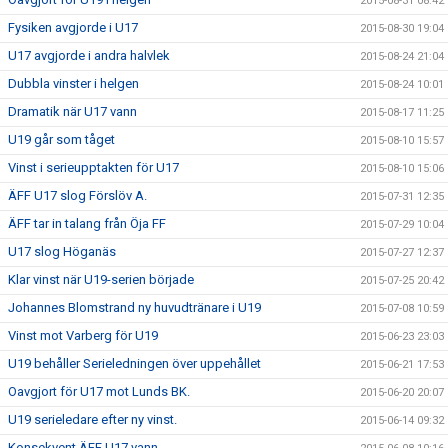
2015-08-31 08:42
Fysiken avgjorde i U17
2015-08-30 19:04
U17 avgjorde i andra halvlek
2015-08-24 21:04
Dubbla vinster i helgen
2015-08-24 10:01
Dramatik när U17 vann
2015-08-17 11:25
U19 går som tåget
2015-08-10 15:57
Vinst i serieupptakten för U17
2015-08-10 15:06
ÄFF U17 slog Förslöv A.
2015-07-31 12:35
ÄFF tar in talang från Öja FF
2015-07-29 10:04
U17 slog Höganäs
2015-07-27 12:37
Klar vinst när U19-serien började
2015-07-25 20:42
Johannes Blomstrand ny huvudtränare i U19
2015-07-08 10:59
Vinst mot Varberg för U19
2015-06-23 23:03
U19 behåller Serieledningen över uppehållet
2015-06-21 17:53
Oavgjort för U17 mot Lunds BK.
2015-06-20 20:07
U19 serieledare efter ny vinst.
2015-06-14 09:32
Konsekvent ÄFF U17 vann