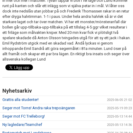
in mer och mer i matchen. Tyvärr tappar vi boll i fel läge och Lund kommer
runt på kanten och slår ett inlägg som vi själva petar in i mål. Vi låter oss
dock inte nedslås utan jobbar på och Frederik Thomassen rakar in en retur
TEORI
efter dryga halvtimman. 1-1 i paus. Under hela andra halvlek så är vi det
starkare laget och tar över matchen. Vi har ett monster/mönsteranfall där
bollen går upp-tillbaka-upp-tillbaka på ett tillslag 4-5 ggr vilket resulterar i
ett friläge som målvakten kniper. Med 20 min kvar fick vi plötsligt två
spelare skadade då Anton Olsson tvingades utgå för att sy ett jack i hakan.
Emil Rydström utgick med en skadad vad. Ändå lyckas vi genom
inhoppande Emil Sandrå att göra segermålet i 81a minuten. Lund öser på
allt framåt och skapar ett par bra lägen. En riktigt bra insats och seger över
allsvenska kollegan Lund
Nyhetsarkiv
Grattis alla studenter!
2025-06-05 21:02
Seger mot Torns! Andra raka trepoängaren
2025-05-19 09:23
Seger mot FC Trelleborg!
2025-05-13 14:44
Ny lagledare/Teamchef
2025-05-13 14:36
Bortamatch mot Landskrona