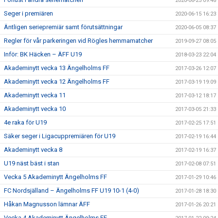
2020-06-25 09:48
Seger i premiären
2020-06-15 16:23
Äntligen seriepremiär samt förutsättningar
2020-06-05 08:37
Regler för vår parkeringen vid Rögles hemmamatcher
2019-09-27 08:05
Inför: BK Häcken – ÄFF U19
2018-03-23 22:04
Akademinytt vecka 13 Ängelholms FF
2017-03-26 12:07
Akademinytt vecka 12 Ängelholms FF
2017-03-19 19:09
Akademinytt vecka 11
2017-03-12 18:17
Akademinytt vecka 10
2017-03-05 21:33
4e raka för U19
2017-02-25 17:51
Säker seger i Ligacuppremiären för U19
2017-02-19 16:44
Akademinytt vecka 8
2017-02-19 16:37
U19 näst bäst i stan
2017-02-08 07:51
Vecka 5 Akademinytt Ängelholms FF
2017-01-29 10:46
FC Nordsjälland – Ängelholms FF U19 10-1 (4-0)
2017-01-28 18:30
Håkan Magnusson lämnar ÄFF
2017-01-26 20:21
Vecka 4 Akademinytt Ängelholms FF