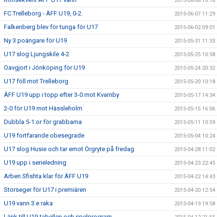
2015-06-08 10:16
FC Trelleborg - ÄFF U19, 0-2.
2015-06-07 11:29
Falkenberg blev för tunga för U17
2015-06-02 09:01
Ny 3 poängare för U19
2015-05-31 11:33
U17 slog Ljungskile 4-2
2015-05-25 10:58
Oavgjort i Jönköping för U19
2015-05-24 20:32
U17 föll mot Trelleborg
2015-05-20 10:18
ÄFF U19 upp i topp efter 3-0 mot Kvarnby
2015-05-17 14:34
2-0 för U19 mot Hässleholm
2015-05-15 16:06
Dubbla 5-1:or för grabbarna
2015-05-11 10:59
U19 fortfarande obesegrade
2015-05-04 10:24
U17 slog Husie och tar emot Örgryte på fredag
2015-04-28 11:02
U19 upp i serieledning
2015-04-23 22:45
Arben Sfishta klar för ÄFF U19
2015-04-22 14:43
Storseger för U17 i premiären
2015-04-20 12:54
U19 vann 3:e raka
2015-04-19 19:58
Länk till U19-tabellen och spelprogram.