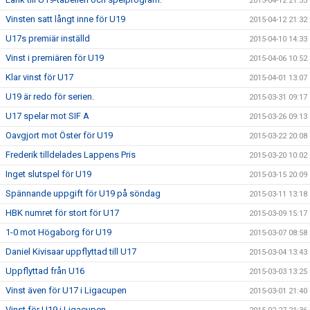
2015-04-12 21:55
Vinsten satt långt inne för U19
2015-04-12 21:32
U17s premiär inställd
2015-04-10 14:33
Vinst i premiären för U19
2015-04-06 10:52
Klar vinst för U17
2015-04-01 13:07
U19 är redo för serien.
2015-03-31 09:17
U17 spelar mot SIF A
2015-03-26 09:13
Oavgjort mot Öster för U19
2015-03-22 20:08
Frederik tilldelades Lappens Pris
2015-03-20 10:02
Inget slutspel för U19
2015-03-15 20:09
Spännande uppgift för U19 på söndag
2015-03-11 13:18
HBK numret för stort för U17
2015-03-09 15:17
1-0 mot Högaborg för U19
2015-03-07 08:58
Daniel Kivisaar uppflyttad till U17
2015-03-04 13:43
Uppflyttad från U16
2015-03-03 13:25
Vinst även för U17 i Ligacupen
2015-03-01 21:40
Vinst för U19 i Ligacupen