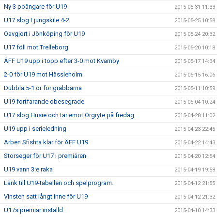
Ny 3 poängare för U19
2015-05-31 11:33
U17 slog Ljungskile 4-2
2015-05-25 10:58
Oavgjort i Jönköping för U19
2015-05-24 20:32
U17 föll mot Trelleborg
2015-05-20 10:18
ÄFF U19 upp i topp efter 3-0 mot Kvarnby
2015-05-17 14:34
2-0 för U19 mot Hässleholm
2015-05-15 16:06
Dubbla 5-1:or för grabbarna
2015-05-11 10:59
U19 fortfarande obesegrade
2015-05-04 10:24
U17 slog Husie och tar emot Örgryte på fredag
2015-04-28 11:02
U19 upp i serieledning
2015-04-23 22:45
Arben Sfishta klar för ÄFF U19
2015-04-22 14:43
Storseger för U17 i premiären
2015-04-20 12:54
U19 vann 3:e raka
2015-04-19 19:58
Länk till U19-tabellen och spelprogram.
2015-04-12 21:55
Vinsten satt långt inne för U19
2015-04-12 21:32
U17s premiär inställd
2015-04-10 14:33