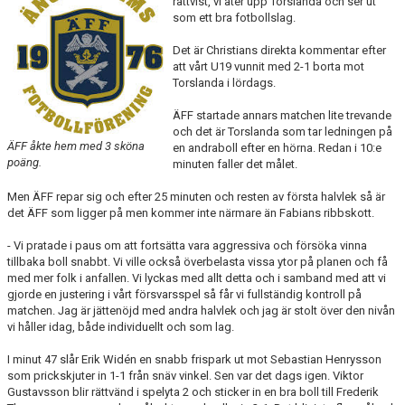
rättvist, vi äter upp Torslanda och ser ut
som ett bra fotbollslag.
TEORI
Det är Christians direkta kommentar efter
att vårt U19 vunnit med 2-1 borta mot
Torslanda i lördags.
ÄFF startade annars matchen lite trevande
och det är Torslanda som tar ledningen på
ÄFF åkte hem med 3 sköna
en andraboll efter en hörna. Redan i 10:e
poäng.
minuten faller det målet.
Men ÄFF repar sig och efter 25 minuten och resten av första halvlek så är
det ÄFF som ligger på men kommer inte närmare än Fabians ribbskott.
- Vi pratade i paus om att fortsätta vara aggressiva och försöka vinna
tillbaka boll snabbt. Vi ville också överbelasta vissa ytor på planen och få
med mer folk i anfallen. Vi lyckas med allt detta och i samband med att vi
gjorde en justering i vårt försvarsspel så får vi fullständig kontroll på
matchen. Jag är jättenöjd med andra halvlek och jag är stolt över den nivån
vi håller idag, både individuellt och som lag.
I minut 47 slår Erik Widén en snabb frispark ut mot Sebastian Henrysson
som prickskjuter in 1-1 från snäv vinkel. Sen var det dags igen. Viktor
Gustavsson blir rättvänd i spelyta 2 och sticker in en bra boll till Frederik