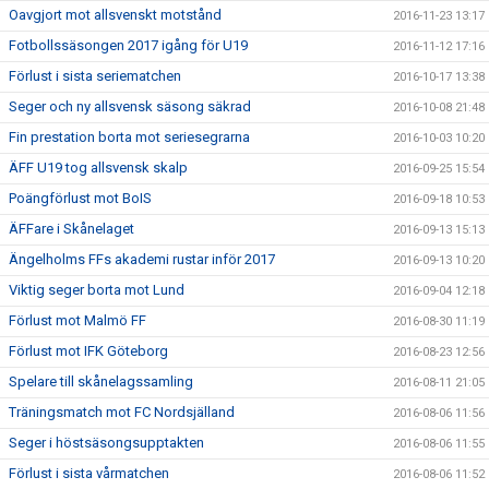
Oavgjort mot allsvenskt motstånd
2016-11-23 13:17
Fotbollssäsongen 2017 igång för U19
2016-11-12 17:16
Förlust i sista seriematchen
2016-10-17 13:38
Seger och ny allsvensk säsong säkrad
2016-10-08 21:48
Fin prestation borta mot seriesegrarna
2016-10-03 10:20
ÄFF U19 tog allsvensk skalp
2016-09-25 15:54
Poängförlust mot BoIS
2016-09-18 10:53
ÄFFare i Skånelaget
2016-09-13 15:13
Ängelholms FFs akademi rustar inför 2017
2016-09-13 10:20
Viktig seger borta mot Lund
2016-09-04 12:18
Förlust mot Malmö FF
2016-08-30 11:19
Förlust mot IFK Göteborg
2016-08-23 12:56
Spelare till skånelagssamling
2016-08-11 21:05
Träningsmatch mot FC Nordsjälland
2016-08-06 11:56
Seger i höstsäsongsupptakten
2016-08-06 11:55
Förlust i sista vårmatchen
2016-08-06 11:52