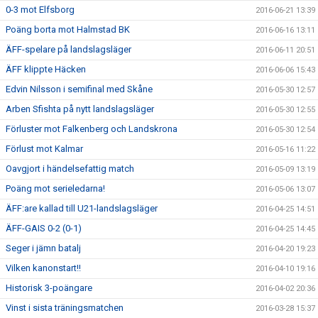
0-3 mot Elfsborg
2016-06-21 13:39
Poäng borta mot Halmstad BK
2016-06-16 13:11
ÄFF-spelare på landslagsläger
2016-06-11 20:51
ÄFF klippte Häcken
2016-06-06 15:43
Edvin Nilsson i semifinal med Skåne
2016-05-30 12:57
Arben Sfishta på nytt landslagsläger
2016-05-30 12:55
Förluster mot Falkenberg och Landskrona
2016-05-30 12:54
Förlust mot Kalmar
2016-05-16 11:22
Oavgjort i händelsefattig match
2016-05-09 13:19
Poäng mot serieledarna!
2016-05-06 13:07
ÄFF:are kallad till U21-landslagsläger
2016-04-25 14:51
ÄFF-GAIS 0-2 (0-1)
2016-04-25 14:45
Seger i jämn batalj
2016-04-20 19:23
Vilken kanonstart!!
2016-04-10 19:16
Historisk 3-poängare
2016-04-02 20:36
Vinst i sista träningsmatchen
2016-03-28 15:37