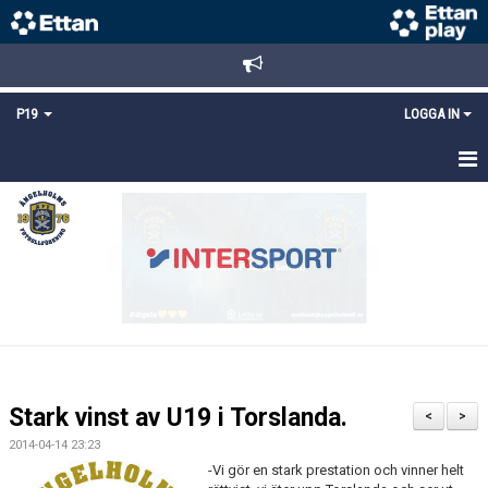
P19
LOGGA IN
HEM
NYHETER
TRUPPEN
KALENDER
MATCHER
Stark vinst av U19 i Torslanda.
<
>
KONTAKT
2014-04-14 23:23
-Vi gör en stark prestation och vinner helt
FYS