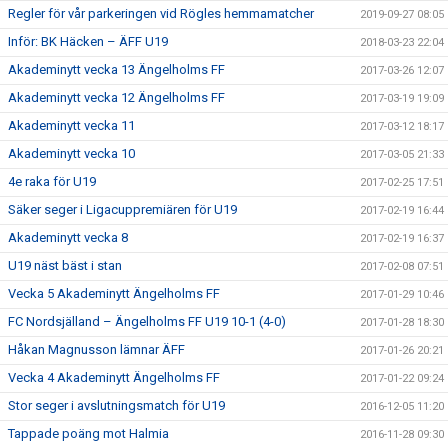
Regler för vår parkeringen vid Rögles hemmamatcher
2019-09-27 08:05
Inför: BK Häcken – ÄFF U19
2018-03-23 22:04
Akademinytt vecka 13 Ängelholms FF
2017-03-26 12:07
Akademinytt vecka 12 Ängelholms FF
2017-03-19 19:09
Akademinytt vecka 11
2017-03-12 18:17
Akademinytt vecka 10
2017-03-05 21:33
4e raka för U19
2017-02-25 17:51
Säker seger i Ligacuppremiären för U19
2017-02-19 16:44
Akademinytt vecka 8
2017-02-19 16:37
U19 näst bäst i stan
2017-02-08 07:51
Vecka 5 Akademinytt Ängelholms FF
2017-01-29 10:46
FC Nordsjälland – Ängelholms FF U19 10-1 (4-0)
2017-01-28 18:30
Håkan Magnusson lämnar ÄFF
2017-01-26 20:21
Vecka 4 Akademinytt Ängelholms FF
2017-01-22 09:24
Stor seger i avslutningsmatch för U19
2016-12-05 11:20
Tappade poäng mot Halmia
2016-11-28 09:30