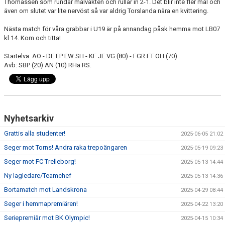
Thomassen som rundar målvakten och rullar in 2-1. Det blir inte fler mål och
även om slutet var lite nervöst så var aldrig Torslanda nära en kvittering.
Nästa match för våra grabbar i U19 är på annandag påsk hemma mot LB07
kl 14. Kom och titta!
Startelva: AO - DE EP EW SH - KF JE VG (80) - FGR FT OH (70).
Avb: SBP (20) AN (10) RHä RS.
Nyhetsarkiv
Grattis alla studenter!
2025-06-05 21:02
Seger mot Torns! Andra raka trepoängaren
2025-05-19 09:23
Seger mot FC Trelleborg!
2025-05-13 14:44
Ny lagledare/Teamchef
2025-05-13 14:36
Bortamatch mot Landskrona
2025-04-29 08:44
Seger i hemmapremiären!
2025-04-22 13:20
Seriepremiär mot BK Olympic!
2025-04-15 10:34