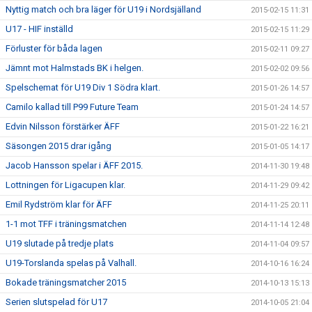
Nyttig match och bra läger för U19 i Nordsjälland
2015-02-15 11:31
U17 - HIF inställd
2015-02-15 11:29
Förluster för båda lagen
2015-02-11 09:27
Jämnt mot Halmstads BK i helgen.
2015-02-02 09:56
Spelschemat för U19 Div 1 Södra klart.
2015-01-26 14:57
Camilo kallad till P99 Future Team
2015-01-24 14:57
Edvin Nilsson förstärker ÄFF
2015-01-22 16:21
Säsongen 2015 drar igång
2015-01-05 14:17
Jacob Hansson spelar i ÄFF 2015.
2014-11-30 19:48
Lottningen för Ligacupen klar.
2014-11-29 09:42
Emil Rydström klar för ÄFF
2014-11-25 20:11
1-1 mot TFF i träningsmatchen
2014-11-14 12:48
U19 slutade på tredje plats
2014-11-04 09:57
U19-Torslanda spelas på Valhall.
2014-10-16 16:24
Bokade träningsmatcher 2015
2014-10-13 15:13
Serien slutspelad för U17
2014-10-05 21:04