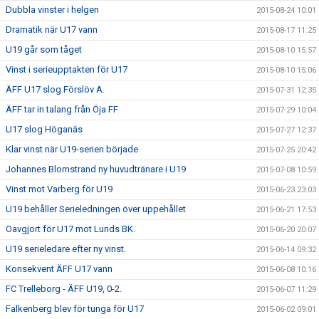
Dubbla vinster i helgen
2015-08-24 10:01
Dramatik när U17 vann
2015-08-17 11:25
U19 går som tåget
2015-08-10 15:57
Vinst i serieupptakten för U17
2015-08-10 15:06
ÄFF U17 slog Förslöv A.
2015-07-31 12:35
ÄFF tar in talang från Öja FF
2015-07-29 10:04
U17 slog Höganäs
2015-07-27 12:37
Klar vinst när U19-serien började
2015-07-25 20:42
Johannes Blomstrand ny huvudtränare i U19
2015-07-08 10:59
Vinst mot Varberg för U19
2015-06-23 23:03
U19 behåller Serieledningen över uppehållet
2015-06-21 17:53
Oavgjort för U17 mot Lunds BK.
2015-06-20 20:07
U19 serieledare efter ny vinst.
2015-06-14 09:32
Konsekvent ÄFF U17 vann
2015-06-08 10:16
FC Trelleborg - ÄFF U19, 0-2.
2015-06-07 11:29
Falkenberg blev för tunga för U17
2015-06-02 09:01