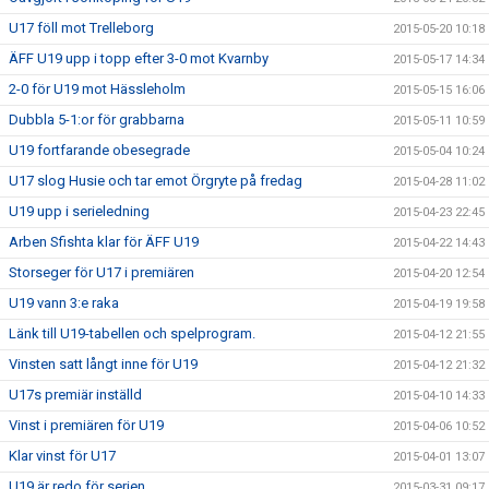
U17 föll mot Trelleborg
2015-05-20 10:18
ÄFF U19 upp i topp efter 3-0 mot Kvarnby
2015-05-17 14:34
2-0 för U19 mot Hässleholm
2015-05-15 16:06
Dubbla 5-1:or för grabbarna
2015-05-11 10:59
U19 fortfarande obesegrade
2015-05-04 10:24
U17 slog Husie och tar emot Örgryte på fredag
2015-04-28 11:02
U19 upp i serieledning
2015-04-23 22:45
Arben Sfishta klar för ÄFF U19
2015-04-22 14:43
Storseger för U17 i premiären
2015-04-20 12:54
U19 vann 3:e raka
2015-04-19 19:58
Länk till U19-tabellen och spelprogram.
2015-04-12 21:55
Vinsten satt långt inne för U19
2015-04-12 21:32
U17s premiär inställd
2015-04-10 14:33
Vinst i premiären för U19
2015-04-06 10:52
Klar vinst för U17
2015-04-01 13:07
U19 är redo för serien.
2015-03-31 09:17