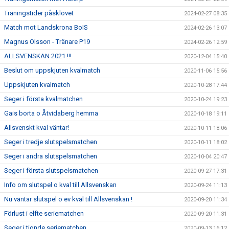
Träningstider påsklovet
2024-02-27 08:35
Match mot Landskrona BoIS
2024-02-26 13:07
Magnus Olsson - Tränare P19
2024-02-26 12:59
ALLSVENSKAN 2021 !!!
2020-12-04 15:40
Beslut om uppskjuten kvalmatch
2020-11-06 15:56
Uppskjuten kvalmatch
2020-10-28 17:44
Seger i första kvalmatchen
2020-10-24 19:23
Gais borta o Åtvidaberg hemma
2020-10-18 19:11
Allsvenskt kval väntar!
2020-10-11 18:06
Seger i tredje slutspelsmatchen
2020-10-11 18:02
Seger i andra slutspelsmatchen
2020-10-04 20:47
Seger i första slutspelsmatchen
2020-09-27 17:31
Info om slutspel o kval till Allsvenskan
2020-09-24 11:13
Nu väntar slutspel o ev kval till Allsvenskan !
2020-09-20 11:34
Förlust i elfte seriematchen
2020-09-20 11:31
Seger i tionde seriematchen
2020-09-13 16:12