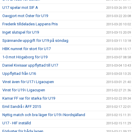
U17 spelar mot SIF A
2015-03-26 09:13
Oavgjort mot Öster för U19
2015-03-22 20:08
Frederik tilldelades Lappens Pris
2015-03-20 10:02
Inget slutspel för U19
2015-03-15 20:09
Spännande uppgift för U19 på söndag
2015-03-11 13:18
HBK numret för stort för U17
2015-03-09 15:17
1-0 mot Högaborg för U19
2015-03-07 08:58
Daniel Kivisaar uppflyttad till U17
2015-03-04 13:43
Uppflyttad från U16
2015-03-03 13:25
Vinst även för U17 i Ligacupen
2015-03-01 21:40
Vinst för U19 i Ligacupen
2015-02-27 21:36
Kamar FF var för starka för U19
2015-02-22 09:34
Emil Sandrå i ÄFF 2015
2015-02-17 22:01
Nyttig match och bra läger för U19 i Nordsjälland
2015-02-15 11:31
U17 - HIF inställd
2015-02-15 11:29
Förluster för båda lagen
2015-02-11 09:27