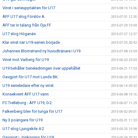
Vinst i serieupptakten för U17
2015-08-10 15:06
ÄFF U17 slog Förslöv A.
2015-07-31 12:35
ÄFF tar in talang från Öja FF
2015-07-29 10:04
U17 slog Höganäs
2015-07-27 12:37
Klar vinst när U19-serien började
2015-07-25 20:42
Johannes Blomstrand ny huvudtränare i U19
2015-07-08 10:59
Vinst mot Varberg för U19
2015-06-23 23:03
U19 behåller Serieledningen över uppehållet
2015-06-21 17:53
Oavgjort för U17 mot Lunds BK.
2015-06-20 20:07
U19 serieledare efter ny vinst.
2015-06-14 09:32
Konsekvent ÄFF U17 vann
2015-06-08 10:16
FC Trelleborg - ÄFF U19, 0-2.
2015-06-07 11:29
Falkenberg blev för tunga för U17
2015-06-02 09:01
Ny 3 poängare för U19
2015-05-31 11:33
U17 slog Ljungskile 4-2
2015-05-25 10:58
Oavgjort i Jönköping för U19
2015-05-24 20:32