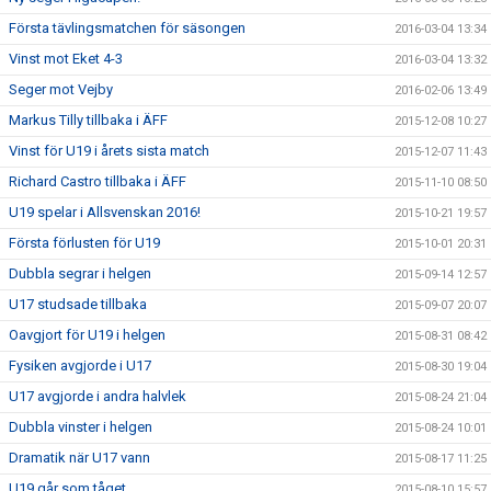
Första tävlingsmatchen för säsongen
2016-03-04 13:34
Vinst mot Eket 4-3
2016-03-04 13:32
Seger mot Vejby
2016-02-06 13:49
Markus Tilly tillbaka i ÄFF
2015-12-08 10:27
Vinst för U19 i årets sista match
2015-12-07 11:43
Richard Castro tillbaka i ÄFF
2015-11-10 08:50
U19 spelar i Allsvenskan 2016!
2015-10-21 19:57
Första förlusten för U19
2015-10-01 20:31
Dubbla segrar i helgen
2015-09-14 12:57
U17 studsade tillbaka
2015-09-07 20:07
Oavgjort för U19 i helgen
2015-08-31 08:42
Fysiken avgjorde i U17
2015-08-30 19:04
U17 avgjorde i andra halvlek
2015-08-24 21:04
Dubbla vinster i helgen
2015-08-24 10:01
Dramatik när U17 vann
2015-08-17 11:25
U19 går som tåget
2015-08-10 15:57