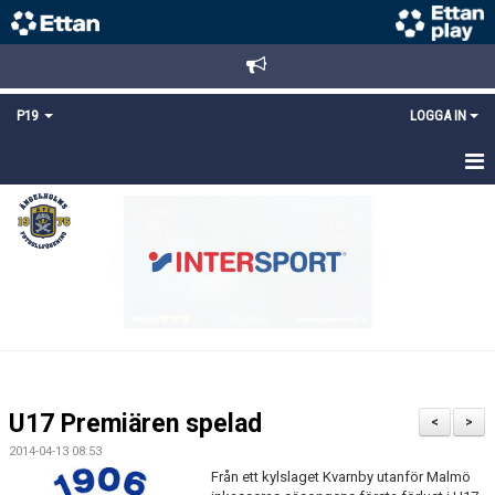
P19
LOGGA IN
HEM
NYHETER
TRUPPEN
KALENDER
MATCHER
U17 Premiären spelad
<
>
KONTAKT
2014-04-13 08:53
Från ett kylslaget Kvarnby utanför Malmö
FYS