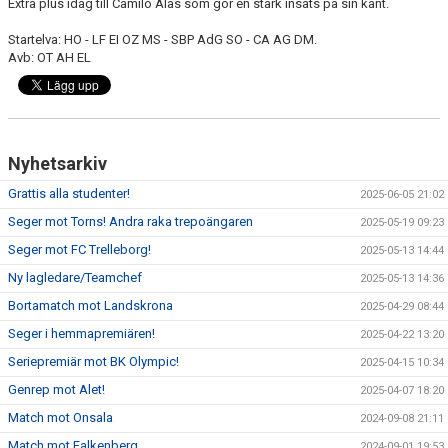
Extra plus idag till Camilo Alas som gör en stark insats på sin kant.
Startelva: HO - LF EI OZ MS - SBP AdG SO - CA AG DM.
Avb: OT AH EL
Nyhetsarkiv
Grattis alla studenter!
2025-06-05 21:02
Seger mot Torns! Andra raka trepoängaren
2025-05-19 09:23
Seger mot FC Trelleborg!
2025-05-13 14:44
Ny lagledare/Teamchef
2025-05-13 14:36
Bortamatch mot Landskrona
2025-04-29 08:44
Seger i hemmapremiären!
2025-04-22 13:20
Seriepremiär mot BK Olympic!
2025-04-15 10:34
Genrep mot Alet!
2025-04-07 18:20
Match mot Onsala
2024-09-08 21:11
Match mot Falkenberg
2024-09-01 19:53