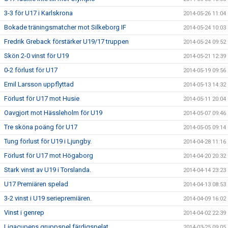
3-3 för U17 i Karlskrona
2014-05-26 11:04
Bokade träningsmatcher mot Silkeborg IF
2014-05-24 10:03
Fredrik Greback förstärker U19/17 truppen
2014-05-24 09:52
Skön 2-0 vinst för U19
2014-05-21 12:39
0-2 förlust för U17
2014-05-19 09:56
Emil Larsson uppflyttad
2014-05-13 14:32
Förlust för U17 mot Husie
2014-05-11 20:04
Oavgjort mot Hässleholm för U19
2014-05-07 09:46
Tre sköna poäng för U17
2014-05-05 09:14
Tung förlust för U19 i Ljungby.
2014-04-28 11:16
Förlust för U17 mot Högaborg
2014-04-20 20:32
Stark vinst av U19 i Torslanda.
2014-04-14 23:23
U17 Premiären spelad
2014-04-13 08:53
3-2 vinst i U19 seriepremiären.
2014-04-09 16:02
Vinst i genrep
2014-04-02 22:39
Ligacupens gruppspel färdigspelat
2014-03-25 09:05