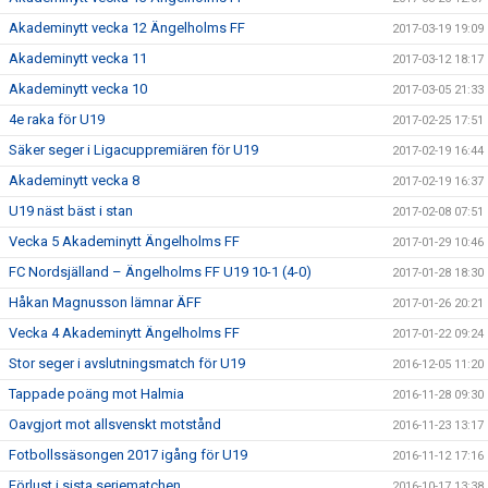
Akademinytt vecka 12 Ängelholms FF
2017-03-19 19:09
Akademinytt vecka 11
2017-03-12 18:17
Akademinytt vecka 10
2017-03-05 21:33
4e raka för U19
2017-02-25 17:51
Säker seger i Ligacuppremiären för U19
2017-02-19 16:44
Akademinytt vecka 8
2017-02-19 16:37
U19 näst bäst i stan
2017-02-08 07:51
Vecka 5 Akademinytt Ängelholms FF
2017-01-29 10:46
FC Nordsjälland – Ängelholms FF U19 10-1 (4-0)
2017-01-28 18:30
Håkan Magnusson lämnar ÄFF
2017-01-26 20:21
Vecka 4 Akademinytt Ängelholms FF
2017-01-22 09:24
Stor seger i avslutningsmatch för U19
2016-12-05 11:20
Tappade poäng mot Halmia
2016-11-28 09:30
Oavgjort mot allsvenskt motstånd
2016-11-23 13:17
Fotbollssäsongen 2017 igång för U19
2016-11-12 17:16
Förlust i sista seriematchen
2016-10-17 13:38