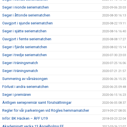
Seger i nionde seriematchen
2020-09-06 20:03
Seger i åttonde seriematchen
2020-08-30 16:13
Oavgjort i sjunde seriematchen
2020-08-22 19:11
Seger i sjätte seriematchen
2020-08-16 16:40
Oavgjort i femte seriematchen
2020-08-08 17:27
Seger i fjärde seriematchen
2020-08-02 15:14
Seger i tredje seriematchen
2020-07-30 23:03
Seger i träningsmatch
2020-07-25 16:06
Seger i träningsmatch
2020-07-21 21:57
Summering av vårsäsongen
2020-06-26 15:25
Förlust i andra seriematchen
2020-06-25 09:48
Seger i premiären
2020-06-15 16:23
Äntligen seriepremiär samt förutsättningar
2020-06-05 08:37
Regler för vår parkeringen vid Rögles hemmamatcher
2019-09-27 08:05
Inför: BK Häcken – ÄFF U19
2018-03-23 22:04
Akademinytt vecka 13 Ängelholms FF
2017-03-26 12:07