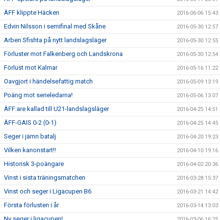
ÄFF klippte Häcken
2016-06-06 15:43
Edvin Nilsson i semifinal med Skåne
2016-05-30 12:57
Arben Sfishta på nytt landslagsläger
2016-05-30 12:55
Förluster mot Falkenberg och Landskrona
2016-05-30 12:54
Förlust mot Kalmar
2016-05-16 11:22
Oavgjort i händelsefattig match
2016-05-09 13:19
Poäng mot serieledarna!
2016-05-06 13:07
ÄFF:are kallad till U21-landslagsläger
2016-04-25 14:51
ÄFF-GAIS 0-2 (0-1)
2016-04-25 14:45
Seger i jämn batalj
2016-04-20 19:23
Vilken kanonstart!!
2016-04-10 19:16
Historisk 3-poängare
2016-04-02 20:36
Vinst i sista träningsmatchen
2016-03-28 15:37
Vinst och seger i Ligacupen B6
2016-03-21 14:42
Första förlusten i år
2016-03-14 13:03
Ny seger i ligacupen!
2016-03-06 16:25