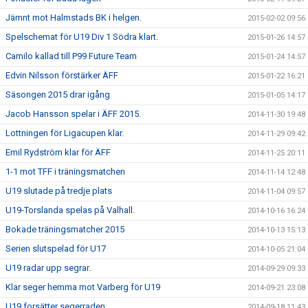
Jämnt mot Halmstads BK i helgen.
2015-02-02 09:56
Spelschemat för U19 Div 1 Södra klart.
2015-01-26 14:57
Camilo kallad till P99 Future Team
2015-01-24 14:57
Edvin Nilsson förstärker ÄFF
2015-01-22 16:21
Säsongen 2015 drar igång
2015-01-05 14:17
Jacob Hansson spelar i ÄFF 2015.
2014-11-30 19:48
Lottningen för Ligacupen klar.
2014-11-29 09:42
Emil Rydström klar för ÄFF
2014-11-25 20:11
1-1 mot TFF i träningsmatchen
2014-11-14 12:48
U19 slutade på tredje plats
2014-11-04 09:57
U19-Torslanda spelas på Valhall.
2014-10-16 16:24
Bokade träningsmatcher 2015
2014-10-13 15:13
Serien slutspelad för U17
2014-10-05 21:04
U19 radar upp segrar.
2014-09-29 09:33
Klar seger hemma mot Varberg för U19
2014-09-21 23:08
U19 forsätter segerraden.
2014-09-18 11:43