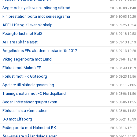
Seger och ny allsvensk säsong säkrad
2016-10-08 21:48
Fin prestation borta mot seriesegrarna
2016-10-03 10:20
ÄFF U19 tog allsvensk skalp
2016-09-25 15:54
Poängförlust mot BoIS
2016-09-18 10:53
ÄFFare i Skånelaget
2016-09-13 15:13
Ängelholms FFs akademi rustar inför 2017
2016-09-13 10:20
Viktig seger borta mot Lund
2016-09-04 12:18
Förlust mot Malmö FF
2016-08-30 11:19
Förlust mot IFK Göteborg
2016-08-23 12:56
Spelare till skånelagssamling
2016-08-11 21:05
Träningsmatch mot FC Nordsjälland
2016-08-06 11:56
Seger i höstsäsongsupptakten
2016-08-06 11:55
Förlust i sista vårmatchen
2016-08-06 11:52
0-3 mot Elfsborg
2016-06-21 13:39
Poäng borta mot Halmstad BK
2016-06-16 13:11
ÄFF-spelare på landslagsläger
2016-06-11 20:51