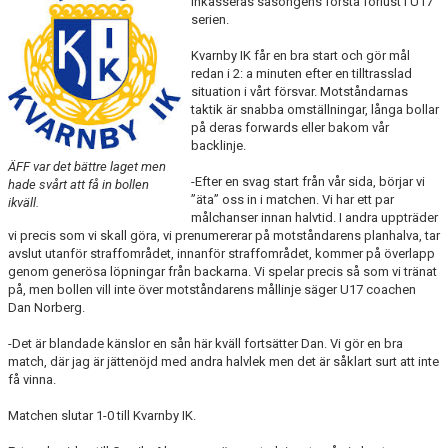
inkasseras säsongens första förlust i U17
serien.
TEORI
Kvarnby IK får en bra start och gör mål
redan i 2: a minuten efter en tilltrasslad
situation i vårt försvar. Motståndarnas
taktik är snabba omställningar, långa bollar
på deras forwards eller bakom vår
backlinje.
ÄFF var det bättre laget men
-Efter en svag start från vår sida, börjar vi
hade svårt att få in bollen
”äta” oss in i matchen. Vi har ett par
ikväll.
målchanser innan halvtid. I andra uppträder
vi precis som vi skall göra, vi prenumererar på motståndarens planhalva, tar
avslut utanför straffområdet, innanför straffområdet, kommer på överlapp
genom generösa löpningar från backarna. Vi spelar precis så som vi tränat
på, men bollen vill inte över motståndarens mållinje säger U17 coachen
Dan Norberg.
-Det är blandade känslor en sån här kväll fortsätter Dan. Vi gör en bra
match, där jag är jättenöjd med andra halvlek men det är såklart surt att inte
få vinna.
Matchen slutar 1-0 till Kvarnby IK.