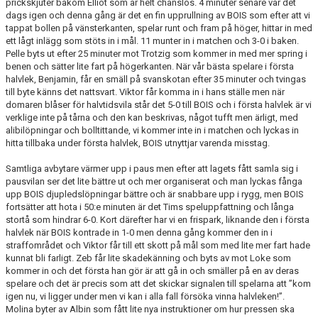
prickskjuter bakom Elliot som är helt chanslös. 4 minuter senare var det
dags igen och denna gång är det en fin upprullning av BOIS som efter att vi
tappat bollen på vänsterkanten, spelar runt och fram på höger, hittar in med
ett lågt inlägg som stöts in i mål. 11 munter in i matchen och 3-0 i baken.
Pelle byts ut efter 25 minuter mot Trotzig som kommer in med mer spring i
benen och sätter lite fart på högerkanten. När vår bästa spelare i första
halvlek, Benjamin, får en smäll på svanskotan efter 35 minuter och tvingas
till byte känns det nattsvart. Viktor får komma in i hans ställe men när
domaren blåser för halvtidsvila står det 5-0 till BOIS och i första halvlek är vi
verklige inte på tårna och den kan beskrivas, något tufft men ärligt, med
alibilöpningar och bolltittande, vi kommer inte in i matchen och lyckas in
hitta tillbaka under första halvlek, BOIS utnyttjar varenda misstag.
Samtliga avbytare värmer upp i paus men efter att lagets fått samla sig i
pausvilan ser det lite bättre ut och mer organiserat och man lyckas fånga
upp BOIS djupledslöpningar bättre och är snabbare upp i rygg, men BOIS
fortsätter att hota i 50:e minuten är det Tims speluppfattning och långa
stortå som hindrar 6-0. Kort därefter har vi en frispark, liknande den i första
halvlek när BOIS kontrade in 1-0 men denna gång kommer den in i
straffområdet och Viktor får till ett skott på mål som med lite mer fart hade
kunnat bli farligt. Zeb får lite skadekänning och byts av mot Loke som
kommer in och det första han gör är att gå in och smäller på en av deras
spelare och det är precis som att det skickar signalen till spelarna att ”kom
igen nu, vi ligger under men vi kan i alla fall försöka vinna halvleken!”.
Molina byter av Albin som fått lite nya instruktioner om hur pressen ska