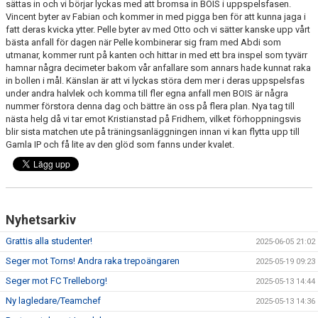
sättas in och vi börjar lyckas med att bromsa in BOIS i uppspelsfasen.
Vincent byter av Fabian och kommer in med pigga ben för att kunna jaga i
fatt deras kvicka ytter. Pelle byter av med Otto och vi sätter kanske upp vårt
bästa anfall för dagen när Pelle kombinerar sig fram med Abdi som
utmanar, kommer runt på kanten och hittar in med ett bra inspel som tyvärr
hamnar några decimeter bakom vår anfallare som annars hade kunnat raka
in bollen i mål. Känslan är att vi lyckas störa dem mer i deras uppspelsfas
under andra halvlek och komma till fler egna anfall men BOIS är några
nummer förstora denna dag och bättre än oss på flera plan. Nya tag till
nästa helg då vi tar emot Kristianstad på Fridhem, vilket förhoppningsvis
blir sista matchen ute på träningsanläggningen innan vi kan flytta upp till
Gamla IP och få lite av den glöd som fanns under kvalet.
Nyhetsarkiv
Grattis alla studenter!
2025-06-05 21:02
Seger mot Torns! Andra raka trepoängaren
2025-05-19 09:23
Seger mot FC Trelleborg!
2025-05-13 14:44
Ny lagledare/Teamchef
2025-05-13 14:36