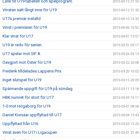
Länk till U19-tabellen och spelprogram.
2015-04-12 21:55
Vinsten satt långt inne för U19
2015-04-12 21:32
U17s premiär inställd
2015-04-10 14:33
Vinst i premiären för U19
2015-04-06 10:52
Klar vinst för U17
2015-04-01 13:07
U19 är redo för serien.
2015-03-31 09:17
U17 spelar mot SIF A
2015-03-26 09:13
Oavgjort mot Öster för U19
2015-03-22 20:08
Frederik tilldelades Lappens Pris
2015-03-20 10:02
Inget slutspel för U19
2015-03-15 20:09
Spännande uppgift för U19 på söndag
2015-03-11 13:18
HBK numret för stort för U17
2015-03-09 15:17
1-0 mot Högaborg för U19
2015-03-07 08:58
Daniel Kivisaar uppflyttad till U17
2015-03-04 13:43
Uppflyttad från U16
2015-03-03 13:25
Vinst även för U17 i Ligacupen
2015-03-01 21:40