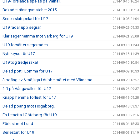
U19-Torslanda spelas på Valhall.
2014-10-16 16:24
Bokade träningsmatcher 2015
2014-10-13 15:13
Serien slutspelad för U17
2014-10-05 21:04
U19 radar upp segrar.
2014-09-29 09:33
Klar seger hemma mot Varberg för U19
2014-09-21 23:08
U19 forsätter segerraden.
2014-09-18 11:43
Nytt kryss för U17
2014-09-18 11:39
U19 tog tredje raka!
2014-09-10 10:54
Delad pott i Lomma för U17
2014-09-09 10:33
3 poäng av 6 möjliga i dubbelmötet med Värnamo.
2014-08-29 13:57
1-1 på Vångavallen för U17
2014-08-26 09:37
Knapp hemma förlust för U17
2014-08-19 09:28
Delad poäng mot Högaborg.
2014-08-18 09:37
En femetta i Göteborg för U19.
2014-08-10 21:16
Förlust mot Lund
2014-08-04 15:33
Seriestart för U19
2014-08-03 11:19