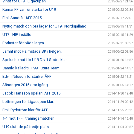
Vinst för U19 i Ligacupen
2015-02-27 21:36
Kamar FF var för starka för U19
2015-02-22 09:34
Emil Sandrå i ÄFF 2015
2015-02-17 22:01
Nyttig match och bra läger för U19 i Nordsjälland
2015-02-15 11:31
U17 - HIF inställd
2015-02-15 11:29
Förluster för båda lagen
2015-02-11 09:27
Jämnt mot Halmstads BK i helgen.
2015-02-02 09:56
Spelschemat för U19 Div 1 Södra klart.
2015-01-26 14:57
Camilo kallad till P99 Future Team
2015-01-24 14:57
Edvin Nilsson förstärker ÄFF
2015-01-22 16:21
Säsongen 2015 drar igång
2015-01-05 14:17
Jacob Hansson spelar i ÄFF 2015.
2014-11-30 19:48
Lottningen för Ligacupen klar.
2014-11-29 09:42
Emil Rydström klar för ÄFF
2014-11-25 20:11
1-1 mot TFF i träningsmatchen
2014-11-14 12:48
U19 slutade på tredje plats
2014-11-04 09:57