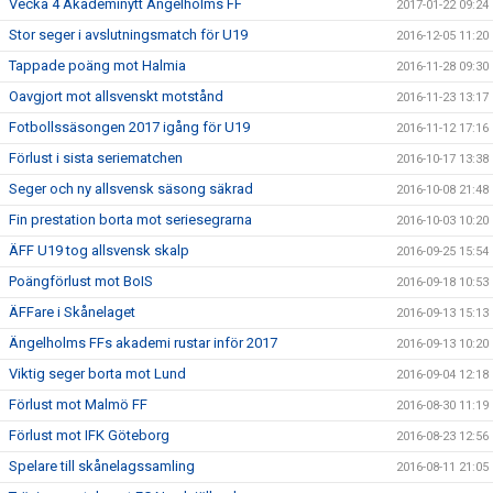
Vecka 4 Akademinytt Ängelholms FF
2017-01-22 09:24
Stor seger i avslutningsmatch för U19
2016-12-05 11:20
Tappade poäng mot Halmia
2016-11-28 09:30
Oavgjort mot allsvenskt motstånd
2016-11-23 13:17
Fotbollssäsongen 2017 igång för U19
2016-11-12 17:16
Förlust i sista seriematchen
2016-10-17 13:38
Seger och ny allsvensk säsong säkrad
2016-10-08 21:48
Fin prestation borta mot seriesegrarna
2016-10-03 10:20
ÄFF U19 tog allsvensk skalp
2016-09-25 15:54
Poängförlust mot BoIS
2016-09-18 10:53
ÄFFare i Skånelaget
2016-09-13 15:13
Ängelholms FFs akademi rustar inför 2017
2016-09-13 10:20
Viktig seger borta mot Lund
2016-09-04 12:18
Förlust mot Malmö FF
2016-08-30 11:19
Förlust mot IFK Göteborg
2016-08-23 12:56
Spelare till skånelagssamling
2016-08-11 21:05