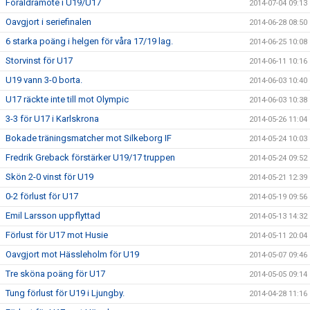
Föräldramöte i U19/U17
2014-07-04 09:13
Oavgjort i seriefinalen
2014-06-28 08:50
6 starka poäng i helgen för våra 17/19 lag.
2014-06-25 10:08
Storvinst för U17
2014-06-11 10:16
U19 vann 3-0 borta.
2014-06-03 10:40
U17 räckte inte till mot Olympic
2014-06-03 10:38
3-3 för U17 i Karlskrona
2014-05-26 11:04
Bokade träningsmatcher mot Silkeborg IF
2014-05-24 10:03
Fredrik Greback förstärker U19/17 truppen
2014-05-24 09:52
Skön 2-0 vinst för U19
2014-05-21 12:39
0-2 förlust för U17
2014-05-19 09:56
Emil Larsson uppflyttad
2014-05-13 14:32
Förlust för U17 mot Husie
2014-05-11 20:04
Oavgjort mot Hässleholm för U19
2014-05-07 09:46
Tre sköna poäng för U17
2014-05-05 09:14
Tung förlust för U19 i Ljungby.
2014-04-28 11:16