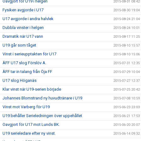
Oavgjort för U19 i helgen
2015-08-31 08:42
Fysiken avgjorde i U17
2015-08-30 19:04
U17 avgjorde i andra halvlek
2015-08-24 21:04
Dubbla vinster i helgen
2015-08-24 10:01
Dramatik när U17 vann
2015-08-17 11:25
U19 går som tåget
2015-08-10 15:57
Vinst i serieupptakten för U17
2015-08-10 15:06
ÄFF U17 slog Förslöv A.
2015-07-31 12:35
ÄFF tar in talang från Öja FF
2015-07-29 10:04
U17 slog Höganäs
2015-07-27 12:37
Klar vinst när U19-serien började
2015-07-25 20:42
Johannes Blomstrand ny huvudtränare i U19
2015-07-08 10:59
Vinst mot Varberg för U19
2015-06-23 23:03
U19 behåller Serieledningen över uppehållet
2015-06-21 17:53
Oavgjort för U17 mot Lunds BK.
2015-06-20 20:07
U19 serieledare efter ny vinst.
2015-06-14 09:32