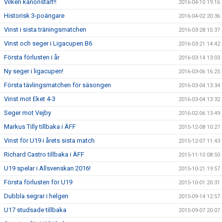
Vilken kanonstart!!
2016-04-10 19:16
Historisk 3-poängare
2016-04-02 20:36
Vinst i sista träningsmatchen
2016-03-28 15:37
Vinst och seger i Ligacupen B6
2016-03-21 14:42
Första förlusten i år
2016-03-14 13:03
Ny seger i ligacupen!
2016-03-06 16:25
Första tävlingsmatchen för säsongen
2016-03-04 13:34
Vinst mot Eket 4-3
2016-03-04 13:32
Seger mot Vejby
2016-02-06 13:49
Markus Tilly tillbaka i ÄFF
2015-12-08 10:27
Vinst för U19 i årets sista match
2015-12-07 11:43
Richard Castro tillbaka i ÄFF
2015-11-10 08:50
U19 spelar i Allsvenskan 2016!
2015-10-21 19:57
Första förlusten för U19
2015-10-01 20:31
Dubbla segrar i helgen
2015-09-14 12:57
U17 studsade tillbaka
2015-09-07 20:07