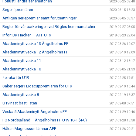
Förlust i andra seriematchen
2020-06-25 09:48
Seger i premiären
2020-06-15 16:23
Äntligen seriepremiär samt förutsättningar
2020-06-05 08:37
Regler för vår parkeringen vid Rögles hemmamatcher
2019-09-27 08:05
Inför: BK Häcken – ÄFF U19
2018-03-23 22:04
Akademinytt vecka 13 Ängelholms FF
2017-03-26 12:07
Akademinytt vecka 12 Ängelholms FF
2017-03-19 19:09
Akademinytt vecka 11
2017-03-12 18:17
Akademinytt vecka 10
2017-03-05 21:33
4e raka för U19
2017-02-25 17:51
Säker seger i Ligacuppremiären för U19
2017-02-19 16:44
Akademinytt vecka 8
2017-02-19 16:37
U19 näst bäst i stan
2017-02-08 07:51
Vecka 5 Akademinytt Ängelholms FF
2017-01-29 10:46
FC Nordsjälland – Ängelholms FF U19 10-1 (4-0)
2017-01-28 18:30
Håkan Magnusson lämnar ÄFF
2017-01-26 20:21