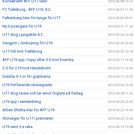
Konsekvent ÄFF U17 vann
2015-06-08 10:16
FC Trelleborg - ÄFF U19, 0-2.
2015-06-07 11:29
Falkenberg blev för tunga för U17
2015-06-02 09:01
Ny 3 poängare för U19
2015-05-31 11:33
U17 slog Ljungskile 4-2
2015-05-25 10:58
Oavgjort i Jönköping för U19
2015-05-24 20:32
U17 föll mot Trelleborg
2015-05-20 10:18
ÄFF U19 upp i topp efter 3-0 mot Kvarnby
2015-05-17 14:34
2-0 för U19 mot Hässleholm
2015-05-15 16:06
Dubbla 5-1:or för grabbarna
2015-05-11 10:59
U19 fortfarande obesegrade
2015-05-04 10:24
U17 slog Husie och tar emot Örgryte på fredag
2015-04-28 11:02
U19 upp i serieledning
2015-04-23 22:45
Arben Sfishta klar för ÄFF U19
2015-04-22 14:43
Storseger för U17 i premiären
2015-04-20 12:54
U19 vann 3:e raka
2015-04-19 19:58