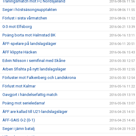
Träningsmatch mot FC Nordsjälland
2016-08-06 11:56
Seger i höstsäsongsupptakten
2016-08-06 11:55
Förlust i sista vårmatchen
2016-08-06 11:52
0-3 mot Elfsborg
2016-06-21 13:39
Poäng borta mot Halmstad BK
2016-06-16 13:11
ÄFF-spelare på landslagsläger
2016-06-11 20:51
ÄFF klippte Häcken
2016-06-06 15:43
Edvin Nilsson i semifinal med Skåne
2016-05-30 12:57
Arben Sfishta på nytt landslagsläger
2016-05-30 12:55
Förluster mot Falkenberg och Landskrona
2016-05-30 12:54
Förlust mot Kalmar
2016-05-16 11:22
Oavgjort i händelsefattig match
2016-05-09 13:19
Poäng mot serieledarna!
2016-05-06 13:07
ÄFF:are kallad till U21-landslagsläger
2016-04-25 14:51
ÄFF-GAIS 0-2 (0-1)
2016-04-25 14:45
Seger i jämn batalj
2016-04-20 19:23