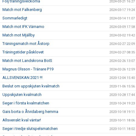
Följ träningsveckorna
2024-03-21 16:27
Match mot Falkenberg
2024-03-17 19:24
Sommarledigt
2024-03-14 11:07
Match mot IFK Värnamo
2024-03-09 17:58
Match mot Mjällby
2024-03-02 19:42
Träningsmatch mot Åstorp
2024-02-27 22:09
Träningstider påsklovet
2024-02-27 08:35
Match mot Landskrona BoIS
2024-02-26 13:07
Magnus Olsson - Tränare P19
2024-02-26 12:59
ALLSVENSKAN 2021 !!!
2020-12-04 15:40
Beslut om uppskjuten kvalmatch
2020-11-06 15:56
Uppskjuten kvalmatch
2020-10-28 17:44
Seger i första kvalmatchen
2020-10-24 19:23
Gais borta o Åtvidaberg hemma
2020-10-18 19:11
Allsvenskt kval väntar!
2020-10-11 18:06
Seger i tredje slutspelsmatchen
2020-10-11 18:02