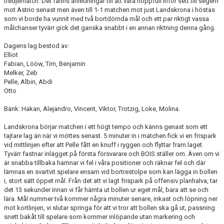
tredjematch. Det fanns anledningar till att vara hoppfull inför sett till segern
mot Astrio senast men även till 1-1 matchen mot just Landskrona i höstas
som vi borde ha vunnit med två bortdömda mål och ett par riktigt vassa
TEORI
målchanser tyvärr gick det ganska snabbt i en annan riktning denna gång.
Dagens lag bestod av:
Elliot
Fabian, Lööw, Tim, Benjamin
Melker, Zeb
Pelle, Albin, Abdi
Otto
Bänk: Hakan, Alejandro, Vincent, Viktor, Trotzig, Loke, Molina.
Landskrona börjar matchen i ett högt tempo och känns genast som ett
tajtare lag än när vi möttes senast. 5 minuter in i matchen fick vi en frispark
vid mittlinjen efter att Pelle fått en knuff i ryggen och flyttar fram laget.
Tyvärr fastnar inlägget på första försvarare och BOIS ställer om. Även om vi
är snabba tillbaka hamnar vi fel i våra positioner och räknar fel och där
lämnas en svartvit spelare ensam vid bortrestolpe som kan lägga in bollen
i, stort sätt öppet mål. Från det att vi lagt frispark på offensiv planhalva, tar
det 13 sekunder innan vi får hämta ut bollen ur eget mål, bara att se och
lära. Mål nummer två kommer några minuter senare, inkast och löpning ner
mot kortlinjen, vi slutar springa för att vi tror att bollen ska gå ut, passning
snett bakåt till spelare som kommer inlöpande utan markering och