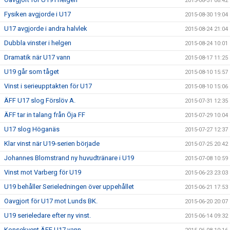
2015-08-31 08:42
Fysiken avgjorde i U17
2015-08-30 19:04
U17 avgjorde i andra halvlek
2015-08-24 21:04
Dubbla vinster i helgen
2015-08-24 10:01
Dramatik när U17 vann
2015-08-17 11:25
U19 går som tåget
2015-08-10 15:57
Vinst i serieupptakten för U17
2015-08-10 15:06
ÄFF U17 slog Förslöv A.
2015-07-31 12:35
ÄFF tar in talang från Öja FF
2015-07-29 10:04
U17 slog Höganäs
2015-07-27 12:37
Klar vinst när U19-serien började
2015-07-25 20:42
Johannes Blomstrand ny huvudtränare i U19
2015-07-08 10:59
Vinst mot Varberg för U19
2015-06-23 23:03
U19 behåller Serieledningen över uppehållet
2015-06-21 17:53
Oavgjort för U17 mot Lunds BK.
2015-06-20 20:07
U19 serieledare efter ny vinst.
2015-06-14 09:32
Konsekvent ÄFF U17 vann