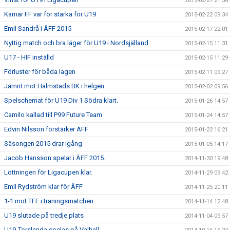
2015-02-27 21:36
Kamar FF var för starka för U19
2015-02-22 09:34
Emil Sandrå i ÄFF 2015
2015-02-17 22:01
Nyttig match och bra läger för U19 i Nordsjälland
2015-02-15 11:31
U17 - HIF inställd
2015-02-15 11:29
Förluster för båda lagen
2015-02-11 09:27
Jämnt mot Halmstads BK i helgen.
2015-02-02 09:56
Spelschemat för U19 Div 1 Södra klart.
2015-01-26 14:57
Camilo kallad till P99 Future Team
2015-01-24 14:57
Edvin Nilsson förstärker ÄFF
2015-01-22 16:21
Säsongen 2015 drar igång
2015-01-05 14:17
Jacob Hansson spelar i ÄFF 2015.
2014-11-30 19:48
Lottningen för Ligacupen klar.
2014-11-29 09:42
Emil Rydström klar för ÄFF
2014-11-25 20:11
1-1 mot TFF i träningsmatchen
2014-11-14 12:48
U19 slutade på tredje plats
2014-11-04 09:57
U19-Torslanda spelas på Valhall.