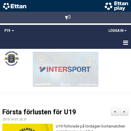
P19
LOGGA IN
HEM
NYHETER
TRUPPEN
KALENDER
MATCHER
Första förlusten för U19
<
>
KONTAKT
2015-10-01 20:31
U19 förlorade på lördagen bortamatchen
FYS