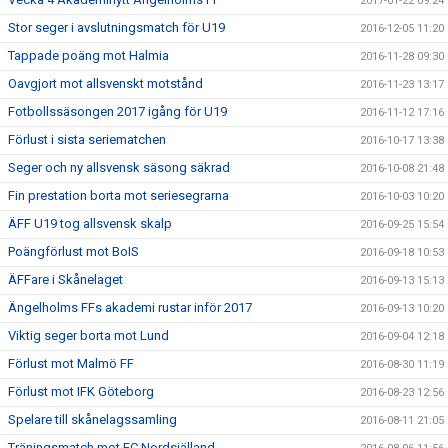
2017-01-22 09:24
Stor seger i avslutningsmatch för U19
2016-12-05 11:20
Tappade poäng mot Halmia
2016-11-28 09:30
Oavgjort mot allsvenskt motstånd
2016-11-23 13:17
Fotbollssäsongen 2017 igång för U19
2016-11-12 17:16
Förlust i sista seriematchen
2016-10-17 13:38
Seger och ny allsvensk säsong säkrad
2016-10-08 21:48
Fin prestation borta mot seriesegrarna
2016-10-03 10:20
ÄFF U19 tog allsvensk skalp
2016-09-25 15:54
Poängförlust mot BoIS
2016-09-18 10:53
ÄFFare i Skånelaget
2016-09-13 15:13
Ängelholms FFs akademi rustar inför 2017
2016-09-13 10:20
Viktig seger borta mot Lund
2016-09-04 12:18
Förlust mot Malmö FF
2016-08-30 11:19
Förlust mot IFK Göteborg
2016-08-23 12:56
Spelare till skånelagssamling
2016-08-11 21:05
Träningsmatch mot FC Nordsjälland