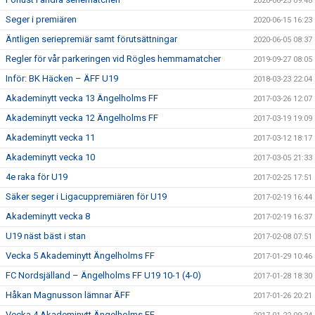
2020-06-25 09:48
Seger i premiären
2020-06-15 16:23
Äntligen seriepremiär samt förutsättningar
2020-06-05 08:37
Regler för vår parkeringen vid Rögles hemmamatcher
2019-09-27 08:05
Inför: BK Häcken – ÄFF U19
2018-03-23 22:04
Akademinytt vecka 13 Ängelholms FF
2017-03-26 12:07
Akademinytt vecka 12 Ängelholms FF
2017-03-19 19:09
Akademinytt vecka 11
2017-03-12 18:17
Akademinytt vecka 10
2017-03-05 21:33
4e raka för U19
2017-02-25 17:51
Säker seger i Ligacuppremiären för U19
2017-02-19 16:44
Akademinytt vecka 8
2017-02-19 16:37
U19 näst bäst i stan
2017-02-08 07:51
Vecka 5 Akademinytt Ängelholms FF
2017-01-29 10:46
FC Nordsjälland – Ängelholms FF U19 10-1 (4-0)
2017-01-28 18:30
Håkan Magnusson lämnar ÄFF
2017-01-26 20:21
Vecka 4 Akademinytt Ängelholms FF