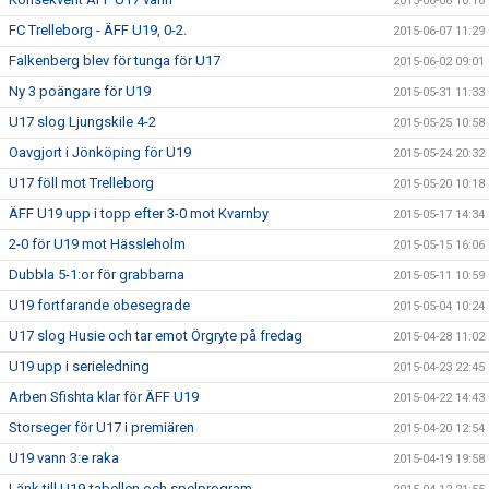
2015-06-08 10:16
FC Trelleborg - ÄFF U19, 0-2.
2015-06-07 11:29
Falkenberg blev för tunga för U17
2015-06-02 09:01
Ny 3 poängare för U19
2015-05-31 11:33
U17 slog Ljungskile 4-2
2015-05-25 10:58
Oavgjort i Jönköping för U19
2015-05-24 20:32
U17 föll mot Trelleborg
2015-05-20 10:18
ÄFF U19 upp i topp efter 3-0 mot Kvarnby
2015-05-17 14:34
2-0 för U19 mot Hässleholm
2015-05-15 16:06
Dubbla 5-1:or för grabbarna
2015-05-11 10:59
U19 fortfarande obesegrade
2015-05-04 10:24
U17 slog Husie och tar emot Örgryte på fredag
2015-04-28 11:02
U19 upp i serieledning
2015-04-23 22:45
Arben Sfishta klar för ÄFF U19
2015-04-22 14:43
Storseger för U17 i premiären
2015-04-20 12:54
U19 vann 3:e raka
2015-04-19 19:58
Länk till U19-tabellen och spelprogram.