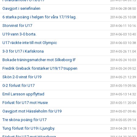
2014-07-04 09:13
Oavgjort i seriefinalen
2014-06-28 08:50
6 starka poäng i helgen för våra 17/19 lag.
2014-06-25 10:08
Storvinst för U17
2014-06-11 10:16
U19 vann 3-0 borta.
2014-06-03 10:40
U17 räckte inte till mot Olympic
2014-06-03 10:38
3-3 för U17 i Karlskrona
2014-05-26 11:04
Bokade träningsmatcher mot Silkeborg IF
2014-05-24 10:03
Fredrik Greback förstärker U19/17 truppen
2014-05-24 09:52
Skön 2-0 vinst för U19
2014-05-21 12:39
0-2 förlust för U17
2014-05-19 09:56
Emil Larsson uppflyttad
2014-05-13 14:32
Förlust för U17 mot Husie
2014-05-11 20:04
Oavgjort mot Hässleholm för U19
2014-05-07 09:46
Tre sköna poäng för U17
2014-05-05 09:14
Tung förlust för U19 i Ljungby.
2014-04-28 11:16
Förlust för U17 mot Högaborg