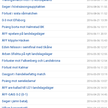
2016-08-06 11:56
Seger i höstsäsongsupptakten
2016-08-06 11:55
Förlust i sista vårmatchen
2016-08-06 11:52
0-3 mot Elfsborg
2016-06-21 13:39
Poäng borta mot Halmstad BK
2016-06-16 13:11
ÄFF-spelare på landslagsläger
2016-06-11 20:51
ÄFF klippte Häcken
2016-06-06 15:43
Edvin Nilsson i semifinal med Skåne
2016-05-30 12:57
Arben Sfishta på nytt landslagsläger
2016-05-30 12:55
Förluster mot Falkenberg och Landskrona
2016-05-30 12:54
Förlust mot Kalmar
2016-05-16 11:22
Oavgjort i händelsefattig match
2016-05-09 13:19
Poäng mot serieledarna!
2016-05-06 13:07
ÄFF:are kallad till U21-landslagsläger
2016-04-25 14:51
ÄFF-GAIS 0-2 (0-1)
2016-04-25 14:45
Seger i jämn batalj
2016-04-20 19:23
Vilken kanonstart!!