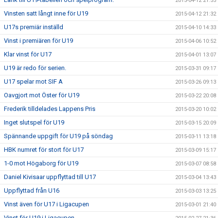
2015-04-12 21:55
Vinsten satt långt inne för U19
2015-04-12 21:32
U17s premiär inställd
2015-04-10 14:33
Vinst i premiären för U19
2015-04-06 10:52
Klar vinst för U17
2015-04-01 13:07
U19 är redo för serien.
2015-03-31 09:17
U17 spelar mot SIF A
2015-03-26 09:13
Oavgjort mot Öster för U19
2015-03-22 20:08
Frederik tilldelades Lappens Pris
2015-03-20 10:02
Inget slutspel för U19
2015-03-15 20:09
Spännande uppgift för U19 på söndag
2015-03-11 13:18
HBK numret för stort för U17
2015-03-09 15:17
1-0 mot Högaborg för U19
2015-03-07 08:58
Daniel Kivisaar uppflyttad till U17
2015-03-04 13:43
Uppflyttad från U16
2015-03-03 13:25
Vinst även för U17 i Ligacupen
2015-03-01 21:40
Vinst för U19 i Ligacupen