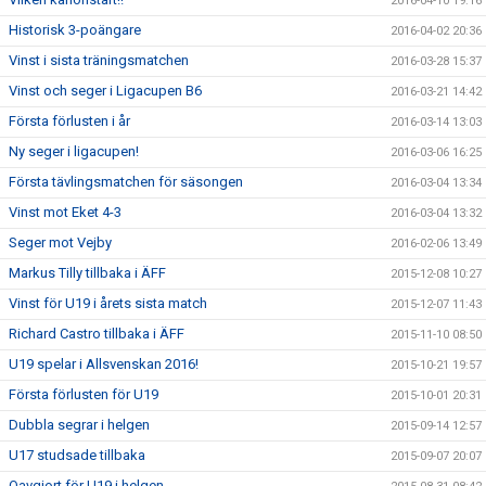
2016-04-10 19:16
Historisk 3-poängare
2016-04-02 20:36
Vinst i sista träningsmatchen
2016-03-28 15:37
Vinst och seger i Ligacupen B6
2016-03-21 14:42
Första förlusten i år
2016-03-14 13:03
Ny seger i ligacupen!
2016-03-06 16:25
Första tävlingsmatchen för säsongen
2016-03-04 13:34
Vinst mot Eket 4-3
2016-03-04 13:32
Seger mot Vejby
2016-02-06 13:49
Markus Tilly tillbaka i ÄFF
2015-12-08 10:27
Vinst för U19 i årets sista match
2015-12-07 11:43
Richard Castro tillbaka i ÄFF
2015-11-10 08:50
U19 spelar i Allsvenskan 2016!
2015-10-21 19:57
Första förlusten för U19
2015-10-01 20:31
Dubbla segrar i helgen
2015-09-14 12:57
U17 studsade tillbaka
2015-09-07 20:07
Oavgjort för U19 i helgen