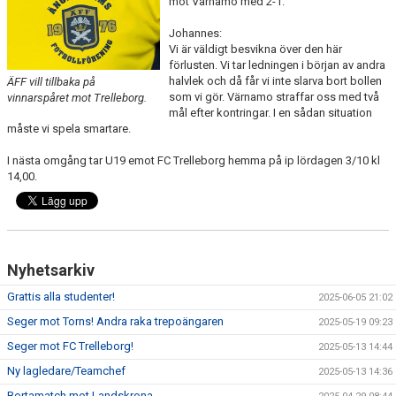
mot Värnamo med 2-1.
Johannes:
TEORI
Vi är väldigt besvikna över den här
förlusten. Vi tar ledningen i början av andra
halvlek och då får vi inte slarva bort bollen
ÄFF vill tillbaka på
som vi gör. Värnamo straffar oss med två
vinnarspåret mot Trelleborg.
mål efter kontringar. I en sådan situation
måste vi spela smartare.
I nästa omgång tar U19 emot FC Trelleborg hemma på ip lördagen 3/10 kl
14,00.
Nyhetsarkiv
Grattis alla studenter!
2025-06-05 21:02
Seger mot Torns! Andra raka trepoängaren
2025-05-19 09:23
Seger mot FC Trelleborg!
2025-05-13 14:44
Ny lagledare/Teamchef
2025-05-13 14:36
Bortamatch mot Landskrona