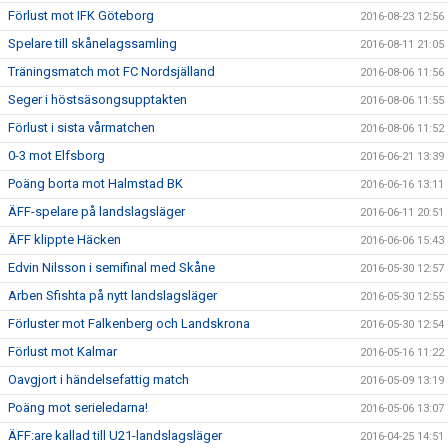
Förlust mot IFK Göteborg
2016-08-23 12:56
Spelare till skånelagssamling
2016-08-11 21:05
Träningsmatch mot FC Nordsjälland
2016-08-06 11:56
Seger i höstsäsongsupptakten
2016-08-06 11:55
Förlust i sista vårmatchen
2016-08-06 11:52
0-3 mot Elfsborg
2016-06-21 13:39
Poäng borta mot Halmstad BK
2016-06-16 13:11
ÄFF-spelare på landslagsläger
2016-06-11 20:51
ÄFF klippte Häcken
2016-06-06 15:43
Edvin Nilsson i semifinal med Skåne
2016-05-30 12:57
Arben Sfishta på nytt landslagsläger
2016-05-30 12:55
Förluster mot Falkenberg och Landskrona
2016-05-30 12:54
Förlust mot Kalmar
2016-05-16 11:22
Oavgjort i händelsefattig match
2016-05-09 13:19
Poäng mot serieledarna!
2016-05-06 13:07
ÄFF:are kallad till U21-landslagsläger
2016-04-25 14:51