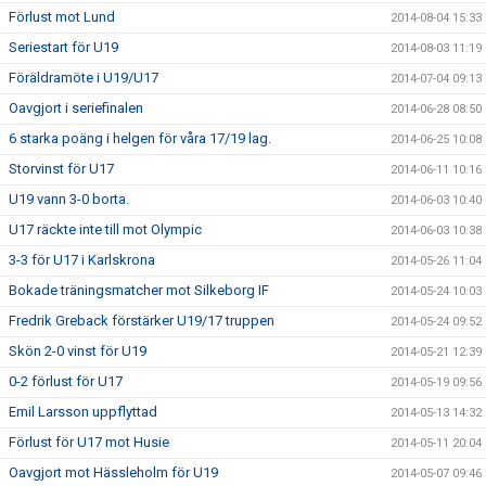
Förlust mot Lund
2014-08-04 15:33
Seriestart för U19
2014-08-03 11:19
Föräldramöte i U19/U17
2014-07-04 09:13
Oavgjort i seriefinalen
2014-06-28 08:50
6 starka poäng i helgen för våra 17/19 lag.
2014-06-25 10:08
Storvinst för U17
2014-06-11 10:16
U19 vann 3-0 borta.
2014-06-03 10:40
U17 räckte inte till mot Olympic
2014-06-03 10:38
3-3 för U17 i Karlskrona
2014-05-26 11:04
Bokade träningsmatcher mot Silkeborg IF
2014-05-24 10:03
Fredrik Greback förstärker U19/17 truppen
2014-05-24 09:52
Skön 2-0 vinst för U19
2014-05-21 12:39
0-2 förlust för U17
2014-05-19 09:56
Emil Larsson uppflyttad
2014-05-13 14:32
Förlust för U17 mot Husie
2014-05-11 20:04
Oavgjort mot Hässleholm för U19
2014-05-07 09:46