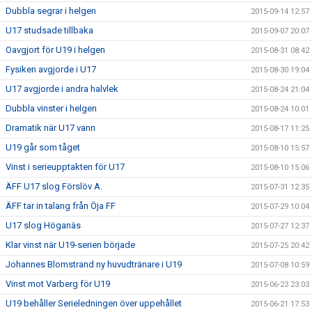
Dubbla segrar i helgen
2015-09-14 12:57
U17 studsade tillbaka
2015-09-07 20:07
Oavgjort för U19 i helgen
2015-08-31 08:42
Fysiken avgjorde i U17
2015-08-30 19:04
U17 avgjorde i andra halvlek
2015-08-24 21:04
Dubbla vinster i helgen
2015-08-24 10:01
Dramatik när U17 vann
2015-08-17 11:25
U19 går som tåget
2015-08-10 15:57
Vinst i serieupptakten för U17
2015-08-10 15:06
ÄFF U17 slog Förslöv A.
2015-07-31 12:35
ÄFF tar in talang från Öja FF
2015-07-29 10:04
U17 slog Höganäs
2015-07-27 12:37
Klar vinst när U19-serien började
2015-07-25 20:42
Johannes Blomstrand ny huvudtränare i U19
2015-07-08 10:59
Vinst mot Varberg för U19
2015-06-23 23:03
U19 behåller Serieledningen över uppehållet
2015-06-21 17:53