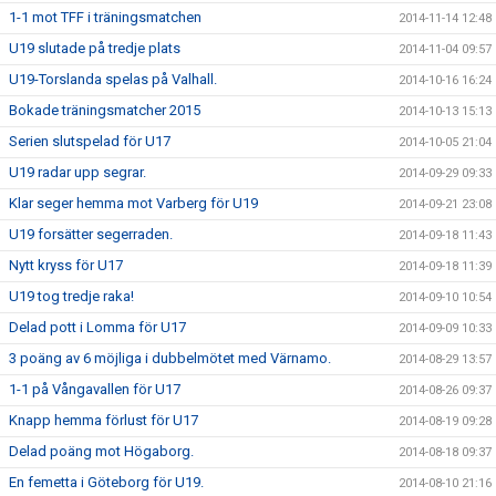
1-1 mot TFF i träningsmatchen
2014-11-14 12:48
U19 slutade på tredje plats
2014-11-04 09:57
U19-Torslanda spelas på Valhall.
2014-10-16 16:24
Bokade träningsmatcher 2015
2014-10-13 15:13
Serien slutspelad för U17
2014-10-05 21:04
U19 radar upp segrar.
2014-09-29 09:33
Klar seger hemma mot Varberg för U19
2014-09-21 23:08
U19 forsätter segerraden.
2014-09-18 11:43
Nytt kryss för U17
2014-09-18 11:39
U19 tog tredje raka!
2014-09-10 10:54
Delad pott i Lomma för U17
2014-09-09 10:33
3 poäng av 6 möjliga i dubbelmötet med Värnamo.
2014-08-29 13:57
1-1 på Vångavallen för U17
2014-08-26 09:37
Knapp hemma förlust för U17
2014-08-19 09:28
Delad poäng mot Högaborg.
2014-08-18 09:37
En femetta i Göteborg för U19.
2014-08-10 21:16