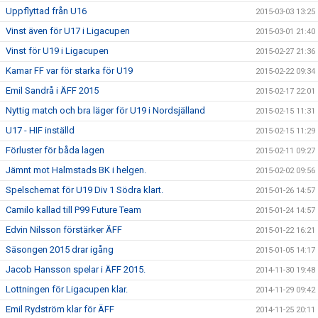
Uppflyttad från U16
2015-03-03 13:25
Vinst även för U17 i Ligacupen
2015-03-01 21:40
Vinst för U19 i Ligacupen
2015-02-27 21:36
Kamar FF var för starka för U19
2015-02-22 09:34
Emil Sandrå i ÄFF 2015
2015-02-17 22:01
Nyttig match och bra läger för U19 i Nordsjälland
2015-02-15 11:31
U17 - HIF inställd
2015-02-15 11:29
Förluster för båda lagen
2015-02-11 09:27
Jämnt mot Halmstads BK i helgen.
2015-02-02 09:56
Spelschemat för U19 Div 1 Södra klart.
2015-01-26 14:57
Camilo kallad till P99 Future Team
2015-01-24 14:57
Edvin Nilsson förstärker ÄFF
2015-01-22 16:21
Säsongen 2015 drar igång
2015-01-05 14:17
Jacob Hansson spelar i ÄFF 2015.
2014-11-30 19:48
Lottningen för Ligacupen klar.
2014-11-29 09:42
Emil Rydström klar för ÄFF
2014-11-25 20:11