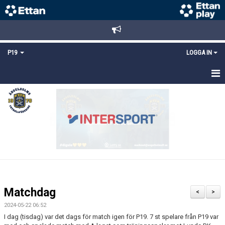
P19
LOGGA IN
HEM
NYHETER
TRUPPEN
KALENDER
MATCHER
Matchdag
<
>
KONTAKT
2024-05-22 06:52
I dag (tisdag) var det dags för match igen för P19. 7 st spelare från P19 var
FYS