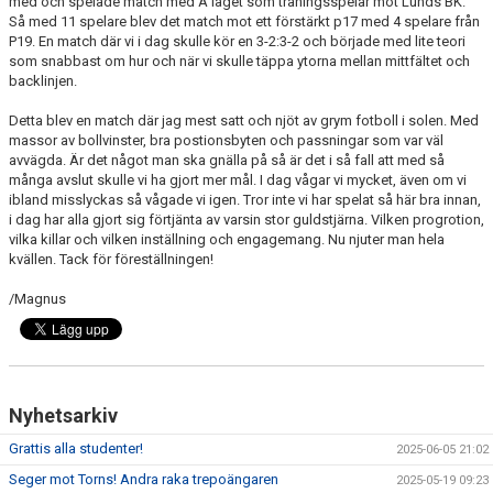
med och spelade match med A laget som träningsspelar mot Lunds BK.
Så med 11 spelare blev det match mot ett förstärkt p17 med 4 spelare från
P19. En match där vi i dag skulle kör en 3-2:3-2 och började med lite teori
TEORI
som snabbast om hur och när vi skulle täppa ytorna mellan mittfältet och
backlinjen.
Detta blev en match där jag mest satt och njöt av grym fotboll i solen. Med
massor av bollvinster, bra postionsbyten och passningar som var väl
avvägda. Är det något man ska gnälla på så är det i så fall att med så
många avslut skulle vi ha gjort mer mål. I dag vågar vi mycket, även om vi
ibland misslyckas så vågade vi igen. Tror inte vi har spelat så här bra innan,
i dag har alla gjort sig förtjänta av varsin stor guldstjärna. Vilken progrotion,
vilka killar och vilken inställning och engagemang. Nu njuter man hela
kvällen. Tack för föreställningen!
/Magnus
Nyhetsarkiv
Grattis alla studenter!
2025-06-05 21:02
Seger mot Torns! Andra raka trepoängaren
2025-05-19 09:23