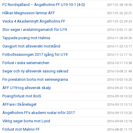
FC Nordsjälland – Ängelholms FF U19 10-1 (4-0)
2017-01-28 18:30
Håkan Magnusson lämnar ÄFF
2017-01-26 20:21
Vecka 4 Akademinytt Ängelholms FF
2017-01-22 09:24
Stor seger i avslutningsmatch för U19
2016-12-05 11:20
Tappade poäng mot Halmia
2016-11-28 09:30
Oavgjort mot allsvenskt motstånd
2016-11-23 13:17
Fotbollssäsongen 2017 igång för U19
2016-11-12 17:16
Förlust i sista seriematchen
2016-10-17 13:38
Seger och ny allsvensk säsong säkrad
2016-10-08 21:48
Fin prestation borta mot seriesegrarna
2016-10-03 10:20
ÄFF U19 tog allsvensk skalp
2016-09-25 15:54
Poängförlust mot BoIS
2016-09-18 10:53
ÄFFare i Skånelaget
2016-09-13 15:13
Ängelholms FFs akademi rustar inför 2017
2016-09-13 10:20
Viktig seger borta mot Lund
2016-09-04 12:18
Förlust mot Malmö FF
2016-08-30 11:19