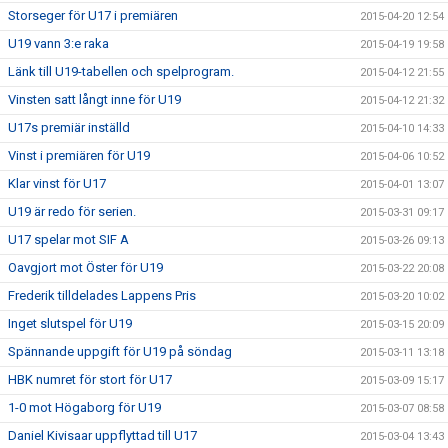
Storseger för U17 i premiären
2015-04-20 12:54
U19 vann 3:e raka
2015-04-19 19:58
Länk till U19-tabellen och spelprogram.
2015-04-12 21:55
Vinsten satt långt inne för U19
2015-04-12 21:32
U17s premiär inställd
2015-04-10 14:33
Vinst i premiären för U19
2015-04-06 10:52
Klar vinst för U17
2015-04-01 13:07
U19 är redo för serien.
2015-03-31 09:17
U17 spelar mot SIF A
2015-03-26 09:13
Oavgjort mot Öster för U19
2015-03-22 20:08
Frederik tilldelades Lappens Pris
2015-03-20 10:02
Inget slutspel för U19
2015-03-15 20:09
Spännande uppgift för U19 på söndag
2015-03-11 13:18
HBK numret för stort för U17
2015-03-09 15:17
1-0 mot Högaborg för U19
2015-03-07 08:58
Daniel Kivisaar uppflyttad till U17
2015-03-04 13:43