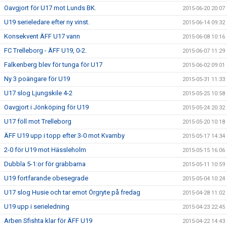
Oavgjort för U17 mot Lunds BK.
2015-06-20 20:07
U19 serieledare efter ny vinst.
2015-06-14 09:32
Konsekvent ÄFF U17 vann
2015-06-08 10:16
FC Trelleborg - ÄFF U19, 0-2.
2015-06-07 11:29
Falkenberg blev för tunga för U17
2015-06-02 09:01
Ny 3 poängare för U19
2015-05-31 11:33
U17 slog Ljungskile 4-2
2015-05-25 10:58
Oavgjort i Jönköping för U19
2015-05-24 20:32
U17 föll mot Trelleborg
2015-05-20 10:18
ÄFF U19 upp i topp efter 3-0 mot Kvarnby
2015-05-17 14:34
2-0 för U19 mot Hässleholm
2015-05-15 16:06
Dubbla 5-1:or för grabbarna
2015-05-11 10:59
U19 fortfarande obesegrade
2015-05-04 10:24
U17 slog Husie och tar emot Örgryte på fredag
2015-04-28 11:02
U19 upp i serieledning
2015-04-23 22:45
Arben Sfishta klar för ÄFF U19
2015-04-22 14:43