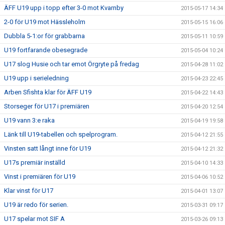
ÄFF U19 upp i topp efter 3-0 mot Kvarnby
2015-05-17 14:34
2-0 för U19 mot Hässleholm
2015-05-15 16:06
Dubbla 5-1:or för grabbarna
2015-05-11 10:59
U19 fortfarande obesegrade
2015-05-04 10:24
U17 slog Husie och tar emot Örgryte på fredag
2015-04-28 11:02
U19 upp i serieledning
2015-04-23 22:45
Arben Sfishta klar för ÄFF U19
2015-04-22 14:43
Storseger för U17 i premiären
2015-04-20 12:54
U19 vann 3:e raka
2015-04-19 19:58
Länk till U19-tabellen och spelprogram.
2015-04-12 21:55
Vinsten satt långt inne för U19
2015-04-12 21:32
U17s premiär inställd
2015-04-10 14:33
Vinst i premiären för U19
2015-04-06 10:52
Klar vinst för U17
2015-04-01 13:07
U19 är redo för serien.
2015-03-31 09:17
U17 spelar mot SIF A
2015-03-26 09:13