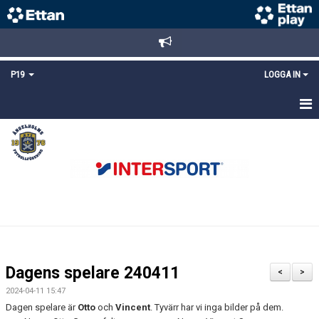
P19
LOGGA IN
HEM
NYHETER
TRUPPEN
KALENDER
MATCHER
Dagens spelare 240411
<
>
KONTAKT
2024-04-11 15:47
Dagen spelare är
Otto
och
Vincent
. Tyvärr har vi inga bilder på dem.
FYS