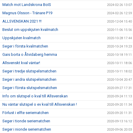
Match mot Landskrona BoIS
2024-02-26 13:07
Magnus Olsson - Tränare P19
2024-02-26 12:59
ALLSVENSKAN 2021 !!!
2020-12-04 15:40
Beslut om uppskjuten kvalmatch
2020-11-06 15:56
Uppskjuten kvalmatch
2020-10-28 17:44
Seger i första kvalmatchen
2020-10-24 19:23
Gais borta o Åtvidaberg hemma
2020-10-18 19:11
Allsvenskt kval väntar!
2020-10-11 18:06
Seger i tredje slutspelsmatchen
2020-10-11 18:02
Seger i andra slutspelsmatchen
2020-10-04 20:47
Seger i första slutspelsmatchen
2020-09-27 17:31
Info om slutspel o kval till Allsvenskan
2020-09-24 11:13
Nu väntar slutspel o ev kval till Allsvenskan !
2020-09-20 11:34
Förlust i elfte seriematchen
2020-09-20 11:31
Seger i tionde seriematchen
2020-09-13 16:12
Seger i nionde seriematchen
2020-09-06 20:03