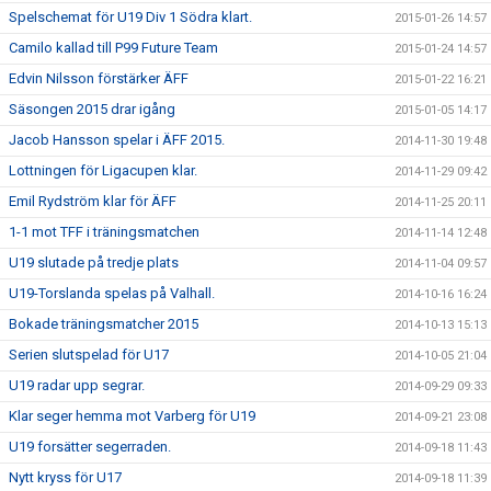
Spelschemat för U19 Div 1 Södra klart.
2015-01-26 14:57
Camilo kallad till P99 Future Team
2015-01-24 14:57
Edvin Nilsson förstärker ÄFF
2015-01-22 16:21
Säsongen 2015 drar igång
2015-01-05 14:17
Jacob Hansson spelar i ÄFF 2015.
2014-11-30 19:48
Lottningen för Ligacupen klar.
2014-11-29 09:42
Emil Rydström klar för ÄFF
2014-11-25 20:11
1-1 mot TFF i träningsmatchen
2014-11-14 12:48
U19 slutade på tredje plats
2014-11-04 09:57
U19-Torslanda spelas på Valhall.
2014-10-16 16:24
Bokade träningsmatcher 2015
2014-10-13 15:13
Serien slutspelad för U17
2014-10-05 21:04
U19 radar upp segrar.
2014-09-29 09:33
Klar seger hemma mot Varberg för U19
2014-09-21 23:08
U19 forsätter segerraden.
2014-09-18 11:43
Nytt kryss för U17
2014-09-18 11:39