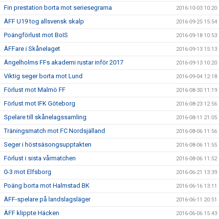
Fin prestation borta mot seriesegrarna
2016-10-03 10:20
ÄFF U19 tog allsvensk skalp
2016-09-25 15:54
Poängförlust mot BoIS
2016-09-18 10:53
ÄFFare i Skånelaget
2016-09-13 15:13
Ängelholms FFs akademi rustar inför 2017
2016-09-13 10:20
Viktig seger borta mot Lund
2016-09-04 12:18
Förlust mot Malmö FF
2016-08-30 11:19
Förlust mot IFK Göteborg
2016-08-23 12:56
Spelare till skånelagssamling
2016-08-11 21:05
Träningsmatch mot FC Nordsjälland
2016-08-06 11:56
Seger i höstsäsongsupptakten
2016-08-06 11:55
Förlust i sista vårmatchen
2016-08-06 11:52
0-3 mot Elfsborg
2016-06-21 13:39
Poäng borta mot Halmstad BK
2016-06-16 13:11
ÄFF-spelare på landslagsläger
2016-06-11 20:51
ÄFF klippte Häcken
2016-06-06 15:43