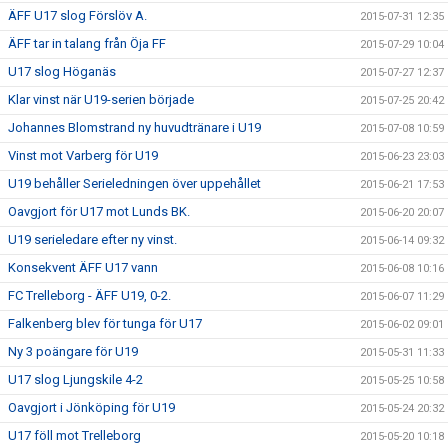
ÄFF U17 slog Förslöv A.
2015-07-31 12:35
ÄFF tar in talang från Öja FF
2015-07-29 10:04
U17 slog Höganäs
2015-07-27 12:37
Klar vinst när U19-serien började
2015-07-25 20:42
Johannes Blomstrand ny huvudtränare i U19
2015-07-08 10:59
Vinst mot Varberg för U19
2015-06-23 23:03
U19 behåller Serieledningen över uppehållet
2015-06-21 17:53
Oavgjort för U17 mot Lunds BK.
2015-06-20 20:07
U19 serieledare efter ny vinst.
2015-06-14 09:32
Konsekvent ÄFF U17 vann
2015-06-08 10:16
FC Trelleborg - ÄFF U19, 0-2.
2015-06-07 11:29
Falkenberg blev för tunga för U17
2015-06-02 09:01
Ny 3 poängare för U19
2015-05-31 11:33
U17 slog Ljungskile 4-2
2015-05-25 10:58
Oavgjort i Jönköping för U19
2015-05-24 20:32
U17 föll mot Trelleborg
2015-05-20 10:18