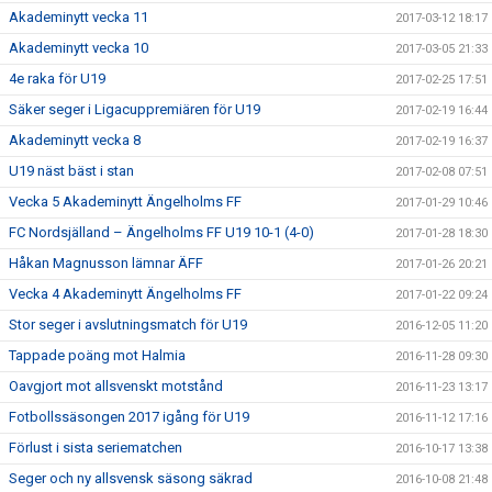
Akademinytt vecka 11
2017-03-12 18:17
Akademinytt vecka 10
2017-03-05 21:33
4e raka för U19
2017-02-25 17:51
Säker seger i Ligacuppremiären för U19
2017-02-19 16:44
Akademinytt vecka 8
2017-02-19 16:37
U19 näst bäst i stan
2017-02-08 07:51
Vecka 5 Akademinytt Ängelholms FF
2017-01-29 10:46
FC Nordsjälland – Ängelholms FF U19 10-1 (4-0)
2017-01-28 18:30
Håkan Magnusson lämnar ÄFF
2017-01-26 20:21
Vecka 4 Akademinytt Ängelholms FF
2017-01-22 09:24
Stor seger i avslutningsmatch för U19
2016-12-05 11:20
Tappade poäng mot Halmia
2016-11-28 09:30
Oavgjort mot allsvenskt motstånd
2016-11-23 13:17
Fotbollssäsongen 2017 igång för U19
2016-11-12 17:16
Förlust i sista seriematchen
2016-10-17 13:38
Seger och ny allsvensk säsong säkrad
2016-10-08 21:48