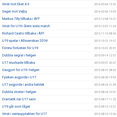
Vinst mot Eket 4-3
2016-03-04 13:32
Seger mot Vejby
2016-02-06 13:49
Markus Tilly tillbaka i ÄFF
2015-12-08 10:27
Vinst för U19 i årets sista match
2015-12-07 11:43
Richard Castro tillbaka i ÄFF
2015-11-10 08:50
U19 spelar i Allsvenskan 2016!
2015-10-21 19:57
Första förlusten för U19
2015-10-01 20:31
Dubbla segrar i helgen
2015-09-14 12:57
U17 studsade tillbaka
2015-09-07 20:07
Oavgjort för U19 i helgen
2015-08-31 08:42
Fysiken avgjorde i U17
2015-08-30 19:04
U17 avgjorde i andra halvlek
2015-08-24 21:04
Dubbla vinster i helgen
2015-08-24 10:01
Dramatik när U17 vann
2015-08-17 11:25
U19 går som tåget
2015-08-10 15:57
Vinst i serieupptakten för U17
2015-08-10 15:06