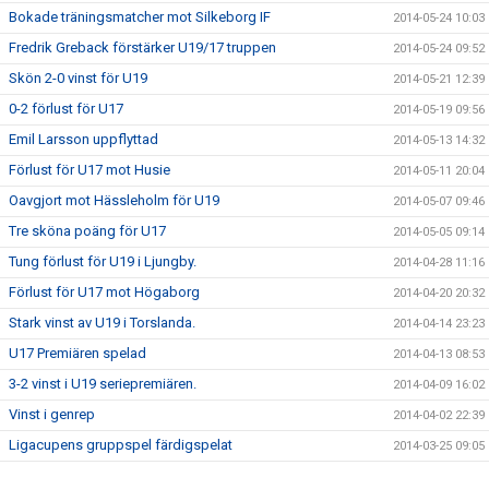
Bokade träningsmatcher mot Silkeborg IF
2014-05-24 10:03
Fredrik Greback förstärker U19/17 truppen
2014-05-24 09:52
Skön 2-0 vinst för U19
2014-05-21 12:39
0-2 förlust för U17
2014-05-19 09:56
Emil Larsson uppflyttad
2014-05-13 14:32
Förlust för U17 mot Husie
2014-05-11 20:04
Oavgjort mot Hässleholm för U19
2014-05-07 09:46
Tre sköna poäng för U17
2014-05-05 09:14
Tung förlust för U19 i Ljungby.
2014-04-28 11:16
Förlust för U17 mot Högaborg
2014-04-20 20:32
Stark vinst av U19 i Torslanda.
2014-04-14 23:23
U17 Premiären spelad
2014-04-13 08:53
3-2 vinst i U19 seriepremiären.
2014-04-09 16:02
Vinst i genrep
2014-04-02 22:39
Ligacupens gruppspel färdigspelat
2014-03-25 09:05
Vinst mot Öster
2014-02-26 10:42