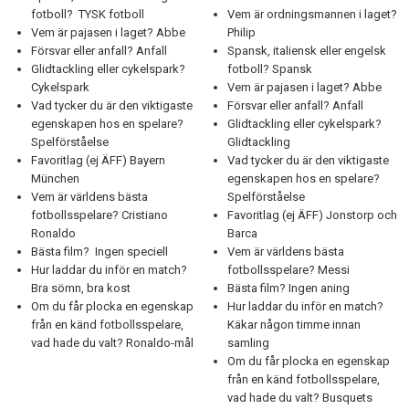
fotboll? TYSK fotboll
Vem är ordningsmannen i laget?
Vem är pajasen i laget? Abbe
Philip
Försvar eller anfall? Anfall
Spansk, italiensk eller engelsk
Glidtackling eller cykelspark?
fotboll? Spansk
Cykelspark
Vem är pajasen i laget? Abbe
Vad tycker du är den viktigaste
Försvar eller anfall? Anfall
egenskapen hos en spelare?
Glidtackling eller cykelspark?
Spelförståelse
Glidtackling
Favoritlag (ej ÄFF) Bayern
Vad tycker du är den viktigaste
München
egenskapen hos en spelare?
Vem är världens bästa
Spelförståelse
fotbollsspelare? Cristiano
Favoritlag (ej ÄFF) Jonstorp och
Ronaldo
Barca
Bästa film? Ingen speciell
Vem är världens bästa
Hur laddar du inför en match?
fotbollsspelare? Messi
Bra sömn, bra kost
Bästa film? Ingen aning
Om du får plocka en egenskap
Hur laddar du inför en match?
från en känd fotbollsspelare,
Käkar någon timme innan
vad hade du valt? Ronaldo-mål
samling
Om du får plocka en egenskap
från en känd fotbollsspelare,
vad hade du valt? Busquets