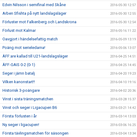
Edvin Nilsson i semifinal med Skåne
2016-05-30 12:57
Arben Sfishta på nytt landslagsläger
2016-05-30 12:55
Förluster mot Falkenberg och Landskrona
2016-05-30 12:54
Förlust mot Kalmar
2016-05-16 11:22
Oavgjort i händelsefattig match
2016-05-09 13:19
Poäng mot serieledarna!
2016-05-06 13:07
ÄFF:are kallad till U21-landslagsläger
2016-04-25 14:51
ÄFF-GAIS 0-2 (0-1)
2016-04-25 14:45
Seger i jämn batalj
2016-04-20 19:23
Vilken kanonstart!!
2016-04-10 19:16
Historisk 3-poängare
2016-04-02 20:36
Vinst i sista träningsmatchen
2016-03-28 15:37
Vinst och seger i Ligacupen B6
2016-03-21 14:42
Första förlusten i år
2016-03-14 13:03
Ny seger i ligacupen!
2016-03-06 16:25
Första tävlingsmatchen för säsongen
2016-03-04 13:34