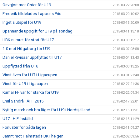
Oavgjort mot Öster för U19
2015-03-22 20:08
Frederik tilldelades Lappens Pris
2015-03-20 10:02
Inget slutspel för U19
2015-03-15 20:09
Spännande uppgift för U19 på söndag
2015-03-11 13:18
HBK numret för stort för U17
2015-03-09 15:17
1-0 mot Högaborg för U19
2015-03-07 08:58
Daniel Kivisaar uppflyttad till U17
2015-03-04 13:43
Uppflyttad från U16
2015-03-03 13:25
Vinst även för U17 i Ligacupen
2015-03-01 21:40
Vinst för U19 i Ligacupen
2015-02-27 21:36
Kamar FF var för starka för U19
2015-02-22 09:34
Emil Sandrå i ÄFF 2015
2015-02-17 22:01
Nyttig match och bra läger för U19 i Nordsjälland
2015-02-15 11:31
U17 - HIF inställd
2015-02-15 11:29
Förluster för båda lagen
2015-02-11 09:27
Jämnt mot Halmstads BK i helgen.
2015-02-02 09:56