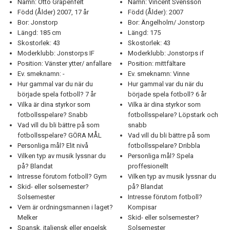
Namn: Otto Grapenfelt
Namn: Vincent Svensson
Född (Ålder) 2007, 17 år
Född (Ålder): 2007
TEORI
Bor: Jonstorp
Bor: Ängelholm/ Jonstorp
Längd: 185 cm
Längd: 175
Skostorlek: 43
Skostorlek: 43
Moderklubb: Jonstorps IF
Moderklubb: Jonstorps if
Position: Vänster ytter/ anfallare
Position: mittfältare
Ev. smeknamn: -
Ev. smeknamn: Vinne
Hur gammal var du när du
Hur gammal var du när du
började spela fotboll? 7 år
började spela fotboll? 6 år
Vilka är dina styrkor som
Vilka är dina styrkor som
fotbollsspelare? Snabb
fotbollsspelare? Löpstark och
Vad vill du bli bättre på som
snabb
fotbollsspelare? GÖRA MÅL
Vad vill du bli bättre på som
Personliga mål? Elit nivå
fotbollsspelare? Dribbla
Vilken typ av musik lyssnar du
Personliga mål? Spela
på? Blandat
proffesionellt
Intresse förutom fotboll? Gym
Vilken typ av musik lyssnar du
Skid- eller solsemester?
på? Blandat
Solsemester
Intresse förutom fotboll?
Vem är ordningsmannen i laget?
Kompisar
Melker
Skid- eller solsemester?
Spansk, italiensk eller engelsk
Solsemester