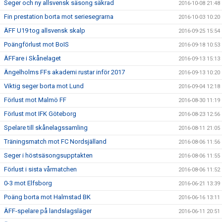
Seger och ny allsvensk säsong säkrad
2016-10-08 21:48
Fin prestation borta mot seriesegrarna
2016-10-03 10:20
ÄFF U19 tog allsvensk skalp
2016-09-25 15:54
Poängförlust mot BoIS
2016-09-18 10:53
ÄFFare i Skånelaget
2016-09-13 15:13
Ängelholms FFs akademi rustar inför 2017
2016-09-13 10:20
Viktig seger borta mot Lund
2016-09-04 12:18
Förlust mot Malmö FF
2016-08-30 11:19
Förlust mot IFK Göteborg
2016-08-23 12:56
Spelare till skånelagssamling
2016-08-11 21:05
Träningsmatch mot FC Nordsjälland
2016-08-06 11:56
Seger i höstsäsongsupptakten
2016-08-06 11:55
Förlust i sista vårmatchen
2016-08-06 11:52
0-3 mot Elfsborg
2016-06-21 13:39
Poäng borta mot Halmstad BK
2016-06-16 13:11
ÄFF-spelare på landslagsläger
2016-06-11 20:51