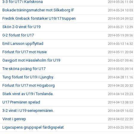
3-3 för U17 i Karlskrona
2014-05-26 11:04
Bokade träningsmatcher mot Silkeborg IF
2014-05-24 10:03
Fredrik Greback förstärker U19/17 truppen
2014-05-24 09:52
Skön 2-0 vinst för U19
2014-05-21 12:39
0-2 förlust för U17
2014-05-19 09:56
Emil Larsson uppflyttad
2014-05-13 14:32
Förlust för U17 mot Husie
2014-05-11 20:04
Oavgjort mot Hässleholm för U19
2014-05-07 09:46
Tre sköna poäng för U17
2014-05-05 09:14
Tung förlust för U19 i Ljungby.
2014-04-28 11:16
Förlust för U17 mot Högaborg
2014-04-20 20:32
Stark vinst av U19 i Torslanda.
2014-04-14 23:23
U17 Premiären spelad
2014-04-13 08:53
3-2 vinst i U19 seriepremiären.
2014-04-09 16:02
Vinst i genrep
2014-04-02 22:39
Ligacupens gruppspel färdigspelat
2014-03-25 09:05