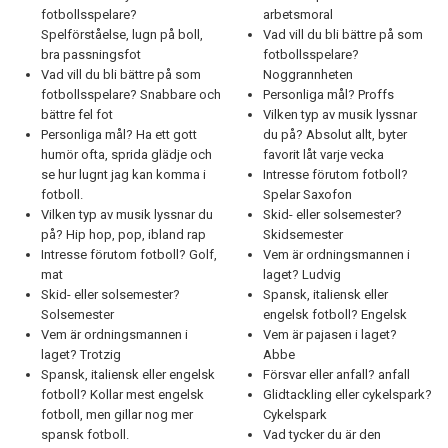
fotbollsspelare?
arbetsmoral
Spelförståelse, lugn på boll,
Vad vill du bli bättre på som
bra passningsfot
fotbollsspelare?
Vad vill du bli bättre på som
Noggrannheten
fotbollsspelare? Snabbare och
Personliga mål? Proffs
bättre fel fot
Vilken typ av musik lyssnar
Personliga mål? Ha ett gott
du på? Absolut allt, byter
humör ofta, sprida glädje och
favorit låt varje vecka
se hur lugnt jag kan komma i
Intresse förutom fotboll?
fotboll.
Spelar Saxofon
Vilken typ av musik lyssnar du
Skid- eller solsemester?
på? Hip hop, pop, ibland rap
Skidsemester
Intresse förutom fotboll? Golf,
Vem är ordningsmannen i
mat
laget? Ludvig
Skid- eller solsemester?
Spansk, italiensk eller
Solsemester
engelsk fotboll? Engelsk
Vem är ordningsmannen i
Vem är pajasen i laget?
laget? Trotzig
Abbe
Spansk, italiensk eller engelsk
Försvar eller anfall? anfall
fotboll? Kollar mest engelsk
Glidtackling eller cykelspark?
fotboll, men gillar nog mer
Cykelspark
spansk fotboll.
Vad tycker du är den