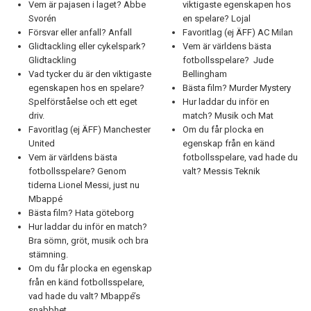
Vem är pajasen i laget? Abbe
viktigaste egenskapen hos
Svorén
en spelare? Lojal
Försvar eller anfall? Anfall
Favoritlag (ej ÄFF) AC Milan
Glidtackling eller cykelspark?
Vem är världens bästa
Glidtackling
fotbollsspelare? Jude
Vad tycker du är den viktigaste
Bellingham
egenskapen hos en spelare?
Bästa film? Murder Mystery
Spelförståelse och ett eget
Hur laddar du inför en
driv.
match? Musik och Mat
Favoritlag (ej ÄFF) Manchester
Om du får plocka en
United
egenskap från en känd
Vem är världens bästa
fotbollsspelare, vad hade du
fotbollsspelare? Genom
valt? Messis Teknik
tiderna Lionel Messi, just nu
Mbappé
Bästa film? Hata göteborg
Hur laddar du inför en match?
Bra sömn, gröt, musik och bra
stämning.
Om du får plocka en egenskap
från en känd fotbollsspelare,
vad hade du valt? Mbappé’s
snabbhet