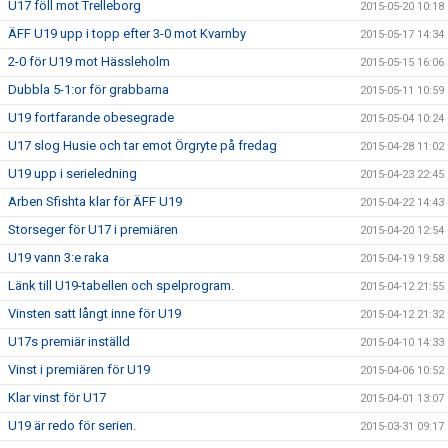
U17 föll mot Trelleborg
2015-05-20 10:18
ÄFF U19 upp i topp efter 3-0 mot Kvarnby
2015-05-17 14:34
2-0 för U19 mot Hässleholm
2015-05-15 16:06
Dubbla 5-1:or för grabbarna
2015-05-11 10:59
U19 fortfarande obesegrade
2015-05-04 10:24
U17 slog Husie och tar emot Örgryte på fredag
2015-04-28 11:02
U19 upp i serieledning
2015-04-23 22:45
Arben Sfishta klar för ÄFF U19
2015-04-22 14:43
Storseger för U17 i premiären
2015-04-20 12:54
U19 vann 3:e raka
2015-04-19 19:58
Länk till U19-tabellen och spelprogram.
2015-04-12 21:55
Vinsten satt långt inne för U19
2015-04-12 21:32
U17s premiär inställd
2015-04-10 14:33
Vinst i premiären för U19
2015-04-06 10:52
Klar vinst för U17
2015-04-01 13:07
U19 är redo för serien.
2015-03-31 09:17