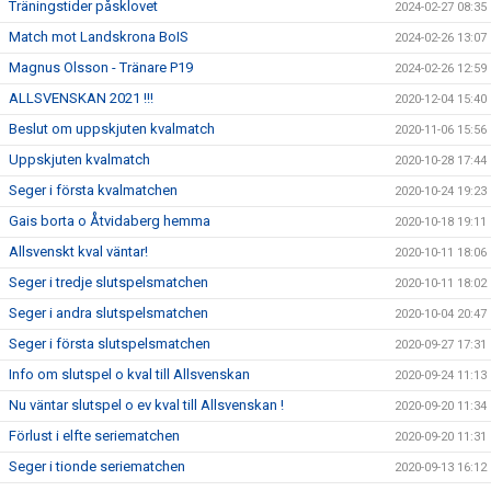
Träningstider påsklovet
2024-02-27 08:35
Match mot Landskrona BoIS
2024-02-26 13:07
Magnus Olsson - Tränare P19
2024-02-26 12:59
ALLSVENSKAN 2021 !!!
2020-12-04 15:40
Beslut om uppskjuten kvalmatch
2020-11-06 15:56
Uppskjuten kvalmatch
2020-10-28 17:44
Seger i första kvalmatchen
2020-10-24 19:23
Gais borta o Åtvidaberg hemma
2020-10-18 19:11
Allsvenskt kval väntar!
2020-10-11 18:06
Seger i tredje slutspelsmatchen
2020-10-11 18:02
Seger i andra slutspelsmatchen
2020-10-04 20:47
Seger i första slutspelsmatchen
2020-09-27 17:31
Info om slutspel o kval till Allsvenskan
2020-09-24 11:13
Nu väntar slutspel o ev kval till Allsvenskan !
2020-09-20 11:34
Förlust i elfte seriematchen
2020-09-20 11:31
Seger i tionde seriematchen
2020-09-13 16:12