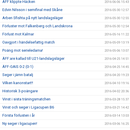
ÄFF klippte Häcken
2016-06-06 15:43
Edvin Nilsson i semifinal med Skåne
2016-05-30 12:57
Arben Sfishta på nytt landslagsläger
2016-05-30 12:55
Förluster mot Falkenberg och Landskrona
2016-05-30 12:54
Förlust mot Kalmar
2016-05-16 11:22
Oavgjort i händelsefattig match
2016-05-09 13:19
Poäng mot serieledarna!
2016-05-06 13:07
ÄFF:are kallad till U21-landslagsläger
2016-04-25 14:51
ÄFF-GAIS 0-2 (0-1)
2016-04-25 14:45
Seger i jämn batalj
2016-04-20 19:23
Vilken kanonstart!!
2016-04-10 19:16
Historisk 3-poängare
2016-04-02 20:36
Vinst i sista träningsmatchen
2016-03-28 15:37
Vinst och seger i Ligacupen B6
2016-03-21 14:42
Första förlusten i år
2016-03-14 13:03
Ny seger i ligacupen!
2016-03-06 16:25