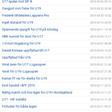
U17 spelar mot SIF A
2015-03-26 09:13
Oavgjort mot Öster för U19
2015-03-22 20:08
Frederik tilldelades Lappens Pris
2015-03-20 10:02
Inget slutspel för U19
2015-03-15 20:09
Spännande uppgift för U19 på söndag
2015-03-11 13:18
HBK numret för stort för U17
2015-03-09 15:17
1-0 mot Högaborg för U19
2015-03-07 08:58
Daniel Kivisaar uppflyttad till U17
2015-03-04 13:43
Uppflyttad från U16
2015-03-03 13:25
Vinst även för U17 i Ligacupen
2015-03-01 21:40
Vinst för U19 i Ligacupen
2015-02-27 21:36
Kamar FF var för starka för U19
2015-02-22 09:34
Emil Sandrå i ÄFF 2015
2015-02-17 22:01
Nyttig match och bra läger för U19 i Nordsjälland
2015-02-15 11:31
U17 - HIF inställd
2015-02-15 11:29
Förluster för båda lagen
2015-02-11 09:27