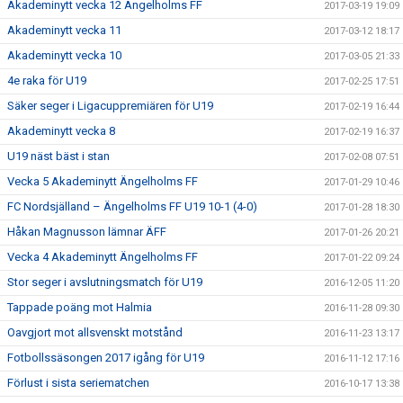
Akademinytt vecka 12 Ängelholms FF
2017-03-19 19:09
Akademinytt vecka 11
2017-03-12 18:17
Akademinytt vecka 10
2017-03-05 21:33
4e raka för U19
2017-02-25 17:51
Säker seger i Ligacuppremiären för U19
2017-02-19 16:44
Akademinytt vecka 8
2017-02-19 16:37
U19 näst bäst i stan
2017-02-08 07:51
Vecka 5 Akademinytt Ängelholms FF
2017-01-29 10:46
FC Nordsjälland – Ängelholms FF U19 10-1 (4-0)
2017-01-28 18:30
Håkan Magnusson lämnar ÄFF
2017-01-26 20:21
Vecka 4 Akademinytt Ängelholms FF
2017-01-22 09:24
Stor seger i avslutningsmatch för U19
2016-12-05 11:20
Tappade poäng mot Halmia
2016-11-28 09:30
Oavgjort mot allsvenskt motstånd
2016-11-23 13:17
Fotbollssäsongen 2017 igång för U19
2016-11-12 17:16
Förlust i sista seriematchen
2016-10-17 13:38