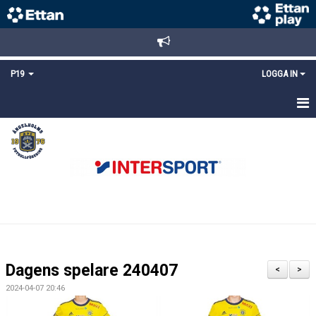
P19
LOGGA IN
HEM
NYHETER
TRUPPEN
KALENDER
MATCHER
Dagens spelare 240407
<
>
KONTAKT
2024-04-07 20:46
FYS