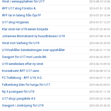
Vinst i serieupptakten för U17
2015-08-10 15:06
ÄFF U17 slog Förslöv A.
2015-07-31 12:35
ÄFF tar in talang från Öja FF
2015-07-29 10:04
U17 slog Höganäs
2015-07-27 12:37
Klar vinst när U19-serien började
2015-07-25 20:42
Johannes Blomstrand ny huvudtränare i U19
2015-07-08 10:59
Vinst mot Varberg för U19
2015-06-23 23:03
U19 behåller Serieledningen över uppehållet
2015-06-21 17:53
Oavgjort för U17 mot Lunds BK.
2015-06-20 20:07
U19 serieledare efter ny vinst.
2015-06-14 09:32
Konsekvent ÄFF U17 vann
2015-06-08 10:16
FC Trelleborg - ÄFF U19, 0-2.
2015-06-07 11:29
Falkenberg blev för tunga för U17
2015-06-02 09:01
Ny 3 poängare för U19
2015-05-31 11:33
U17 slog Ljungskile 4-2
2015-05-25 10:58
Oavgjort i Jönköping för U19
2015-05-24 20:32