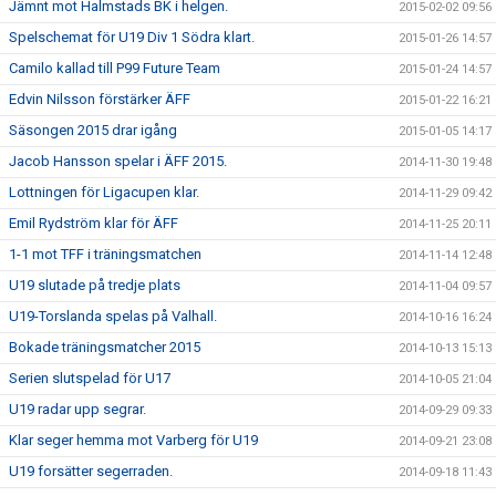
Jämnt mot Halmstads BK i helgen.
2015-02-02 09:56
Spelschemat för U19 Div 1 Södra klart.
2015-01-26 14:57
Camilo kallad till P99 Future Team
2015-01-24 14:57
Edvin Nilsson förstärker ÄFF
2015-01-22 16:21
Säsongen 2015 drar igång
2015-01-05 14:17
Jacob Hansson spelar i ÄFF 2015.
2014-11-30 19:48
Lottningen för Ligacupen klar.
2014-11-29 09:42
Emil Rydström klar för ÄFF
2014-11-25 20:11
1-1 mot TFF i träningsmatchen
2014-11-14 12:48
U19 slutade på tredje plats
2014-11-04 09:57
U19-Torslanda spelas på Valhall.
2014-10-16 16:24
Bokade träningsmatcher 2015
2014-10-13 15:13
Serien slutspelad för U17
2014-10-05 21:04
U19 radar upp segrar.
2014-09-29 09:33
Klar seger hemma mot Varberg för U19
2014-09-21 23:08
U19 forsätter segerraden.
2014-09-18 11:43