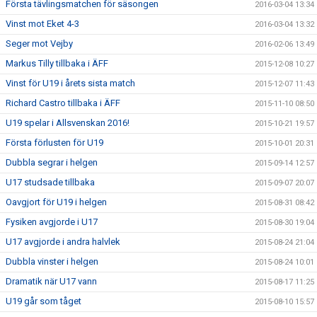
Första tävlingsmatchen för säsongen
2016-03-04 13:34
Vinst mot Eket 4-3
2016-03-04 13:32
Seger mot Vejby
2016-02-06 13:49
Markus Tilly tillbaka i ÄFF
2015-12-08 10:27
Vinst för U19 i årets sista match
2015-12-07 11:43
Richard Castro tillbaka i ÄFF
2015-11-10 08:50
U19 spelar i Allsvenskan 2016!
2015-10-21 19:57
Första förlusten för U19
2015-10-01 20:31
Dubbla segrar i helgen
2015-09-14 12:57
U17 studsade tillbaka
2015-09-07 20:07
Oavgjort för U19 i helgen
2015-08-31 08:42
Fysiken avgjorde i U17
2015-08-30 19:04
U17 avgjorde i andra halvlek
2015-08-24 21:04
Dubbla vinster i helgen
2015-08-24 10:01
Dramatik när U17 vann
2015-08-17 11:25
U19 går som tåget
2015-08-10 15:57