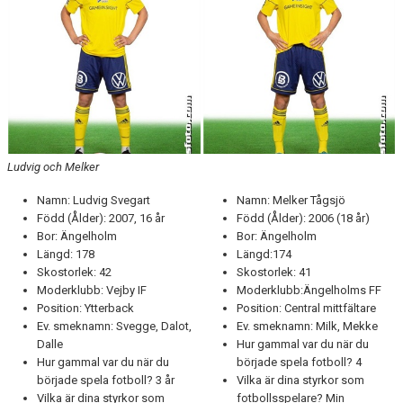
TEORI
Ludvig och Melker
Namn: Ludvig Svegart
Namn: Melker Tågsjö
Född (Ålder): 2007, 16 år
Född (Ålder): 2006 (18 år)
Bor: Ängelholm
Bor: Ängelholm
Längd: 178
Längd:174
Skostorlek: 42
Skostorlek: 41
Moderklubb: Vejby IF
Moderklubb:Ängelholms FF
Position: Ytterback
Position: Central mittfältare
Ev. smeknamn: Svegge, Dalot,
Ev. smeknamn: Milk, Mekke
Dalle
Hur gammal var du när du
Hur gammal var du när du
började spela fotboll? 4
började spela fotboll? 3 år
Vilka är dina styrkor som
Vilka är dina styrkor som
fotbollsspelare? Min