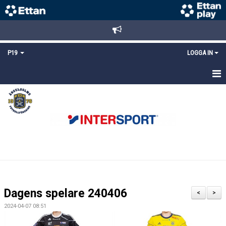
P19
LOGGA IN
HEM
NYHETER
TRUPPEN
KALENDER
MATCHER
Dagens spelare 240406
<
>
KONTAKT
2024-04-07 08:51
FYS