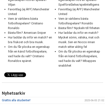
Viljan
Spelförståelse/spelintelligens
Favoritlag (ej ÄFF) Manchester
Favoritlag (ej ÄFF) Manchester
United
United
Vem är världens bästa
Vem är världens bästa
fotbollsspelare? Cristiano
fotbollsspelare? Ronaldo
Ronaldo
Bästa film? Nyckeln till friheten
Bästa film? American Sniper
Hur laddar du inför en match?
Hur laddar du inför en match? en
Mycket sömn, vätska, mat och
bra frukost och bra musik.
musik. Sen en Nocco innan
Om du får plocka en egenskap
match sitter aldrig fel
från en känd fotbollsspelare,
Om du får plocka en egenskap
vad hade du valt? Cristiano
från en känd fotbollsspelare,
Ronaldos spänst.
vad hade du valt? Mbappes
snabbhet
Nyhetsarkiv
Grattis alla studenter!
2025-06-05 21:02