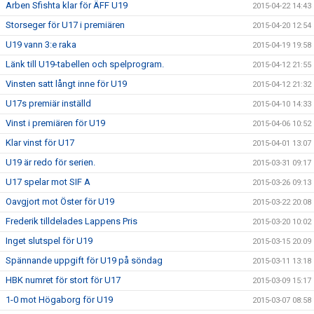
Arben Sfishta klar för ÄFF U19
2015-04-22 14:43
Storseger för U17 i premiären
2015-04-20 12:54
U19 vann 3:e raka
2015-04-19 19:58
Länk till U19-tabellen och spelprogram.
2015-04-12 21:55
Vinsten satt långt inne för U19
2015-04-12 21:32
U17s premiär inställd
2015-04-10 14:33
Vinst i premiären för U19
2015-04-06 10:52
Klar vinst för U17
2015-04-01 13:07
U19 är redo för serien.
2015-03-31 09:17
U17 spelar mot SIF A
2015-03-26 09:13
Oavgjort mot Öster för U19
2015-03-22 20:08
Frederik tilldelades Lappens Pris
2015-03-20 10:02
Inget slutspel för U19
2015-03-15 20:09
Spännande uppgift för U19 på söndag
2015-03-11 13:18
HBK numret för stort för U17
2015-03-09 15:17
1-0 mot Högaborg för U19
2015-03-07 08:58