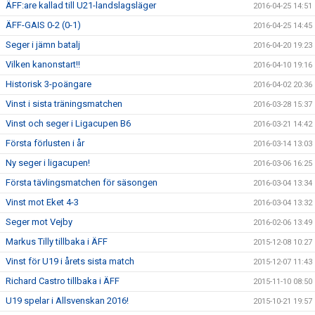
ÄFF:are kallad till U21-landslagsläger
2016-04-25 14:51
ÄFF-GAIS 0-2 (0-1)
2016-04-25 14:45
Seger i jämn batalj
2016-04-20 19:23
Vilken kanonstart!!
2016-04-10 19:16
Historisk 3-poängare
2016-04-02 20:36
Vinst i sista träningsmatchen
2016-03-28 15:37
Vinst och seger i Ligacupen B6
2016-03-21 14:42
Första förlusten i år
2016-03-14 13:03
Ny seger i ligacupen!
2016-03-06 16:25
Första tävlingsmatchen för säsongen
2016-03-04 13:34
Vinst mot Eket 4-3
2016-03-04 13:32
Seger mot Vejby
2016-02-06 13:49
Markus Tilly tillbaka i ÄFF
2015-12-08 10:27
Vinst för U19 i årets sista match
2015-12-07 11:43
Richard Castro tillbaka i ÄFF
2015-11-10 08:50
U19 spelar i Allsvenskan 2016!
2015-10-21 19:57