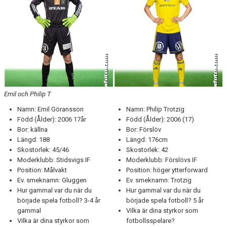
TEORI
Emil och Philip T
Namn: Emil Göransson
Namn: Philip Trotzig
Född (Ålder): 2006 17år
Född (Ålder): 2006 (17)
Bor: källna
Bor: Förslöv
Längd: 188
Längd: 176cm
Skostorlek: 45/46
Skostorlek: 42
Moderklubb: Stidsvigs IF
Moderklubb: Förslövs IF
Position: Målvakt
Position: höger ytterforward
Ev. smeknamn: Gluggen
Ev. smeknamn: Trotzig
Hur gammal var du när du
Hur gammal var du när du
började spela fotboll? 3-4 år
började spela fotboll? 5 år
gammal
Vilka är dina styrkor som
Vilka är dina styrkor som
fotbollsspelare?