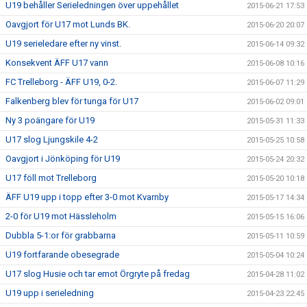
U19 behåller Serieledningen över uppehållet
2015-06-21 17:53
Oavgjort för U17 mot Lunds BK.
2015-06-20 20:07
U19 serieledare efter ny vinst.
2015-06-14 09:32
Konsekvent ÄFF U17 vann
2015-06-08 10:16
FC Trelleborg - ÄFF U19, 0-2.
2015-06-07 11:29
Falkenberg blev för tunga för U17
2015-06-02 09:01
Ny 3 poängare för U19
2015-05-31 11:33
U17 slog Ljungskile 4-2
2015-05-25 10:58
Oavgjort i Jönköping för U19
2015-05-24 20:32
U17 föll mot Trelleborg
2015-05-20 10:18
ÄFF U19 upp i topp efter 3-0 mot Kvarnby
2015-05-17 14:34
2-0 för U19 mot Hässleholm
2015-05-15 16:06
Dubbla 5-1:or för grabbarna
2015-05-11 10:59
U19 fortfarande obesegrade
2015-05-04 10:24
U17 slog Husie och tar emot Örgryte på fredag
2015-04-28 11:02
U19 upp i serieledning
2015-04-23 22:45