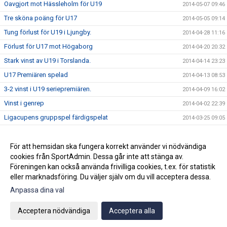
Oavgjort mot Hässleholm för U19
2014-05-07 09:46
Tre sköna poäng för U17
2014-05-05 09:14
Tung förlust för U19 i Ljungby.
2014-04-28 11:16
Förlust för U17 mot Högaborg
2014-04-20 20:32
Stark vinst av U19 i Torslanda.
2014-04-14 23:23
U17 Premiären spelad
2014-04-13 08:53
3-2 vinst i U19 seriepremiären.
2014-04-09 16:02
Vinst i genrep
2014-04-02 22:39
Ligacupens gruppspel färdigspelat
2014-03-25 09:05
Vinst mot Öster
2014-02-26 10:42
Förlust i första träningsmatcherna
För att hemsidan ska fungera korrekt använder vi nödvändiga
2014-02-17 15:00
cookies från SportAdmin. Dessa går inte att stänga av.
Nästa Match
2014-01-26 11:37
Föreningen kan också använda frivilliga cookies, t.ex. för statistik
eller marknadsföring. Du väljer själv om du vill acceptera dessa.
Anpassa dina val
Cookie-inställningar
Gå till Webbversion
Acceptera nödvändiga
Acceptera alla