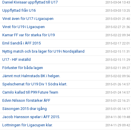
Daniel Kivisaar uppflyttad till U17
2015-03-04 13:43
Uppflyttad från U16
2015-03-03 13:25
Vinst även för U17 i Ligacupen
2015-03-01 21:40
Vinst för U19 i Ligacupen
2015-02-27 21:36
Kamar FF var för starka för U19
2015-02-22 09:34
Emil Sandrå i ÄFF 2015
2015-02-17 22:01
Nyttig match och bra läger för U19 i Nordsjälland
2015-02-15 11:31
U17 - HIF inställd
2015-02-15 11:29
Förluster för båda lagen
2015-02-11 09:27
Jämnt mot Halmstads BK i helgen.
2015-02-02 09:56
Spelschemat för U19 Div 1 Södra klart.
2015-01-26 14:57
Camilo kallad till P99 Future Team
2015-01-24 14:57
Edvin Nilsson förstärker ÄFF
2015-01-22 16:21
Säsongen 2015 drar igång
2015-01-05 14:17
Jacob Hansson spelar i ÄFF 2015.
2014-11-30 19:48
Lottningen för Ligacupen klar.
2014-11-29 09:42