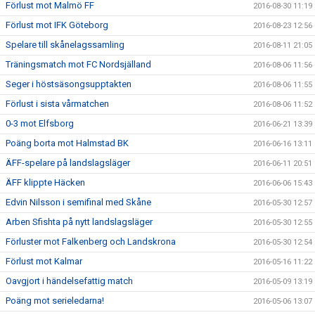
Förlust mot Malmö FF
2016-08-30 11:19
Förlust mot IFK Göteborg
2016-08-23 12:56
Spelare till skånelagssamling
2016-08-11 21:05
Träningsmatch mot FC Nordsjälland
2016-08-06 11:56
Seger i höstsäsongsupptakten
2016-08-06 11:55
Förlust i sista vårmatchen
2016-08-06 11:52
0-3 mot Elfsborg
2016-06-21 13:39
Poäng borta mot Halmstad BK
2016-06-16 13:11
ÄFF-spelare på landslagsläger
2016-06-11 20:51
ÄFF klippte Häcken
2016-06-06 15:43
Edvin Nilsson i semifinal med Skåne
2016-05-30 12:57
Arben Sfishta på nytt landslagsläger
2016-05-30 12:55
Förluster mot Falkenberg och Landskrona
2016-05-30 12:54
Förlust mot Kalmar
2016-05-16 11:22
Oavgjort i händelsefattig match
2016-05-09 13:19
Poäng mot serieledarna!
2016-05-06 13:07