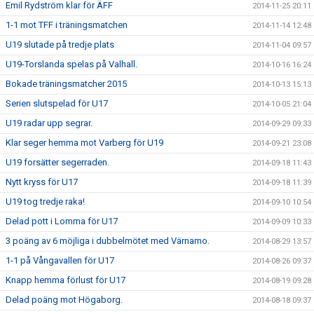
Emil Rydström klar för ÄFF
2014-11-25 20:11
1-1 mot TFF i träningsmatchen
2014-11-14 12:48
U19 slutade på tredje plats
2014-11-04 09:57
U19-Torslanda spelas på Valhall.
2014-10-16 16:24
Bokade träningsmatcher 2015
2014-10-13 15:13
Serien slutspelad för U17
2014-10-05 21:04
U19 radar upp segrar.
2014-09-29 09:33
Klar seger hemma mot Varberg för U19
2014-09-21 23:08
U19 forsätter segerraden.
2014-09-18 11:43
Nytt kryss för U17
2014-09-18 11:39
U19 tog tredje raka!
2014-09-10 10:54
Delad pott i Lomma för U17
2014-09-09 10:33
3 poäng av 6 möjliga i dubbelmötet med Värnamo.
2014-08-29 13:57
1-1 på Vångavallen för U17
2014-08-26 09:37
Knapp hemma förlust för U17
2014-08-19 09:28
Delad poäng mot Högaborg.
2014-08-18 09:37