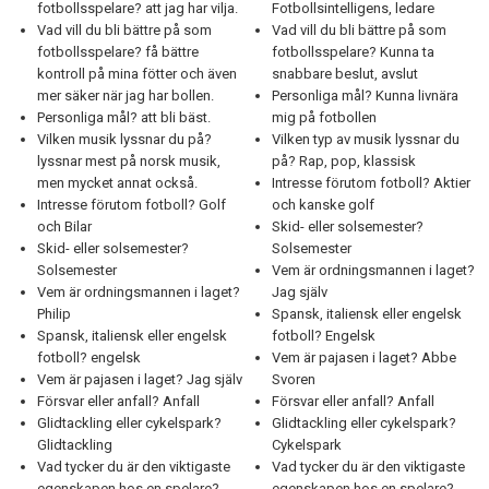
fotbollsspelare? att jag har vilja.
Fotbollsintelligens, ledare
Vad vill du bli bättre på som
Vad vill du bli bättre på som
fotbollsspelare? få bättre
fotbollsspelare? Kunna ta
kontroll på mina fötter och även
snabbare beslut, avslut
mer säker när jag har bollen.
Personliga mål? Kunna livnära
Personliga mål? att bli bäst.
mig på fotbollen
Vilken musik lyssnar du på?
Vilken typ av musik lyssnar du
lyssnar mest på norsk musik,
på? Rap, pop, klassisk
men mycket annat också.
Intresse förutom fotboll? Aktier
Intresse förutom fotboll? Golf
och kanske golf
och Bilar
Skid- eller solsemester?
Skid- eller solsemester?
Solsemester
Solsemester
Vem är ordningsmannen i laget?
Vem är ordningsmannen i laget?
Jag själv
Philip
Spansk, italiensk eller engelsk
Spansk, italiensk eller engelsk
fotboll? Engelsk
fotboll? engelsk
Vem är pajasen i laget? Abbe
Vem är pajasen i laget? Jag själv
Svoren
Försvar eller anfall? Anfall
Försvar eller anfall? Anfall
Glidtackling eller cykelspark?
Glidtackling eller cykelspark?
Glidtackling
Cykelspark
Vad tycker du är den viktigaste
Vad tycker du är den viktigaste
egenskapen hos en spelare?
egenskapen hos en spelare?