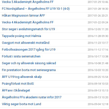
Vecka 5 Akademinytt Ängelholms FF
2017-01-29 10:46
FC Nordsjälland – Ängelholms FF U19 10-1 (4-0)
2017-01-28 18:30
Håkan Magnusson lämnar ÄFF
2017-01-26 20:21
Vecka 4 Akademinytt Ängelholms FF
2017-01-22 09:24
Stor seger i avslutningsmatch för U19
2016-12-05 11:20
Tappade poäng mot Halmia
2016-11-28 09:30
Oavgjort mot allsvenskt motstånd
2016-11-23 13:17
Fotbollssäsongen 2017 igång för U19
2016-11-12 17:16
Förlust i sista seriematchen
2016-10-17 13:38
Seger och ny allsvensk säsong säkrad
2016-10-08 21:48
Fin prestation borta mot seriesegrarna
2016-10-03 10:20
ÄFF U19 tog allsvensk skalp
2016-09-25 15:54
Poängförlust mot BoIS
2016-09-18 10:53
ÄFFare i Skånelaget
2016-09-13 15:13
Ängelholms FFs akademi rustar inför 2017
2016-09-13 10:20
Viktig seger borta mot Lund
2016-09-04 12:18