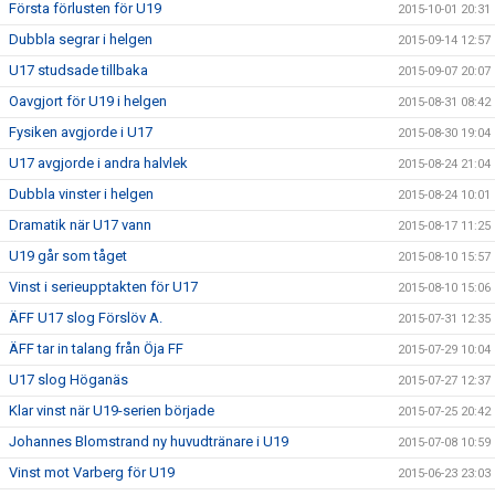
Första förlusten för U19
2015-10-01 20:31
Dubbla segrar i helgen
2015-09-14 12:57
U17 studsade tillbaka
2015-09-07 20:07
Oavgjort för U19 i helgen
2015-08-31 08:42
Fysiken avgjorde i U17
2015-08-30 19:04
U17 avgjorde i andra halvlek
2015-08-24 21:04
Dubbla vinster i helgen
2015-08-24 10:01
Dramatik när U17 vann
2015-08-17 11:25
U19 går som tåget
2015-08-10 15:57
Vinst i serieupptakten för U17
2015-08-10 15:06
ÄFF U17 slog Förslöv A.
2015-07-31 12:35
ÄFF tar in talang från Öja FF
2015-07-29 10:04
U17 slog Höganäs
2015-07-27 12:37
Klar vinst när U19-serien började
2015-07-25 20:42
Johannes Blomstrand ny huvudtränare i U19
2015-07-08 10:59
Vinst mot Varberg för U19
2015-06-23 23:03