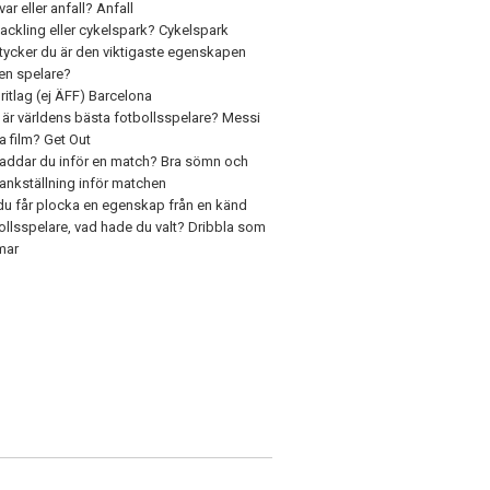
ar eller anfall? Anfall
tackling eller cykelspark? Cykelspark
tycker du är den viktigaste egenskapen
en spelare?
ritlag (ej ÄFF) Barcelona
är världens bästa fotbollsspelare? Messi
a film? Get Out
laddar du inför en match? Bra sömn och
 tankställning inför matchen
u får plocka en egenskap från en känd
ollsspelare, vad hade du valt? Dribbla som
mar