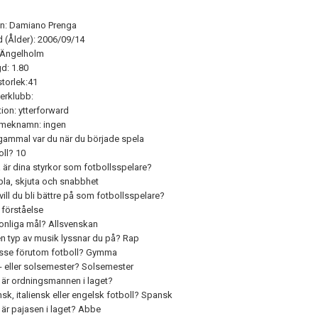
: Damiano Prenga
 (Ålder): 2006/09/14
 Ängelholm
d: 1.80
torlek:41
rklubb:
tion: ytterforward
smeknamn: ingen
gammal var du när du började spela
oll? 10
a är dina styrkor som fotbollsspelare?
bla, skjuta och snabbhet
vill du bli bättre på som fotbollsspelare?
 förståelse
onliga mål? Allsvenskan
en typ av musik lyssnar du på? Rap
esse förutom fotboll? Gymma
- eller solsemester? Solsemester
är ordningsmannen i laget?
sk, italiensk eller engelsk fotboll? Spansk
är pajasen i laget? Abbe