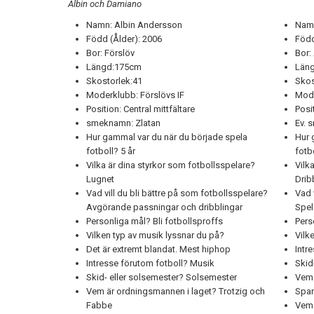
Albin och Damiano
Namn: Albin Andersson
Namn
Född (Ålder): 2006
Född
Bor: Förslöv
Bor:
Längd:175cm
Läng
Skostorlek:41
Skos
Moderklubb: Förslövs IF
Mode
Position: Central mittfältare
Posi
smeknamn: Zlatan
Ev. 
Hur gammal var du när du började spela
Hur 
fotboll? 5 år
fotb
Vilka är dina styrkor som fotbollsspelare?
Vilk
Lugnet
Drib
Vad vill du bli bättre på som fotbollsspelare?
Vad 
Avgörande passningar och dribblingar
Spel
Personliga mål? Bli fotbollsproffs
Pers
Vilken typ av musik lyssnar du på?
Vilk
Det är extremt blandat. Mest hiphop
Intr
Intresse förutom fotboll? Musik
Skid
Skid- eller solsemester? Solsemester
Vem 
Vem är ordningsmannen i laget? Trotzig och
Span
Fabbe
Vem 