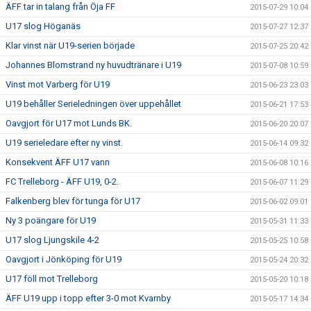
ÄFF tar in talang från Öja FF
2015-07-29 10:04
U17 slog Höganäs
2015-07-27 12:37
Klar vinst när U19-serien började
2015-07-25 20:42
Johannes Blomstrand ny huvudtränare i U19
2015-07-08 10:59
Vinst mot Varberg för U19
2015-06-23 23:03
U19 behåller Serieledningen över uppehållet
2015-06-21 17:53
Oavgjort för U17 mot Lunds BK.
2015-06-20 20:07
U19 serieledare efter ny vinst.
2015-06-14 09:32
Konsekvent ÄFF U17 vann
2015-06-08 10:16
FC Trelleborg - ÄFF U19, 0-2.
2015-06-07 11:29
Falkenberg blev för tunga för U17
2015-06-02 09:01
Ny 3 poängare för U19
2015-05-31 11:33
U17 slog Ljungskile 4-2
2015-05-25 10:58
Oavgjort i Jönköping för U19
2015-05-24 20:32
U17 föll mot Trelleborg
2015-05-20 10:18
ÄFF U19 upp i topp efter 3-0 mot Kvarnby
2015-05-17 14:34