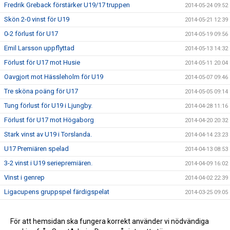
Fredrik Greback förstärker U19/17 truppen
2014-05-24 09:52
Skön 2-0 vinst för U19
2014-05-21 12:39
0-2 förlust för U17
2014-05-19 09:56
Emil Larsson uppflyttad
2014-05-13 14:32
Förlust för U17 mot Husie
2014-05-11 20:04
Oavgjort mot Hässleholm för U19
2014-05-07 09:46
Tre sköna poäng för U17
2014-05-05 09:14
Tung förlust för U19 i Ljungby.
2014-04-28 11:16
Förlust för U17 mot Högaborg
2014-04-20 20:32
Stark vinst av U19 i Torslanda.
2014-04-14 23:23
U17 Premiären spelad
2014-04-13 08:53
3-2 vinst i U19 seriepremiären.
2014-04-09 16:02
Vinst i genrep
2014-04-02 22:39
Ligacupens gruppspel färdigspelat
2014-03-25 09:05
Vinst mot Öster
2014-02-26 10:42
Förlust i första träningsmatcherna
För att hemsidan ska fungera korrekt använder vi nödvändiga
2014-02-17 15:00