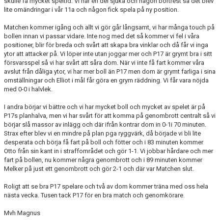
skulle få mycket speltid. Vi har en del sjuka och någon bortrest så det blev
lite omändringar i vår 11a och någon fick spela på ny position.
TEORI
Matchen kommer igång och allt vi gör går långsamt, vi har många touch på
bollen innan vi passar vidare. Inte nog med det så kommer vi fel i våra
positioner, blir för breda och svårt att skapa bra vinklar och då får vi inga
ytor att attacker på. Vi löper inte utan joggar mer och P17 är grymt bra i sitt
försvarsspel så vi har svårt att såra dom. När vi inte få fart kommer våra
avslut från dåliga ytor, vi har mer boll än P17 men dom är grymt farliga i sina
omställningar och Elliot i mål får göra en grym räddning. Vi får vara nöjda
med 0-0 i halvlek.
I andra börjar vi bättre och vi har mycket boll och mycket av spelet är på
P17s planhalva, men vi har svårt för att komma på genombrott centralt så vi
börjar slå massor av inlägg och där ifrån kontrar dom in 0-1i 70 minuten.
Strax efter blev vi en mindre på plan pga ryggvärk, då började vi bli lite
desperata och börja få fart på boll och fötter och i 83 minuten kommer
Otto från sin kant in i straffområdet och gör 1-1. Vi jobbar hårdare och mer
fart på bollen, nu kommer några genombrott och i 89 minuten kommer
Melker på just ett genombrott och gör 2-1 och där var Matchen slut.
Roligt att se bra P17 spelare och två av dom kommer träna med oss hela
nästa vecka. Tusen tack P17 för en bra match och genomkörare.
Mvh Magnus