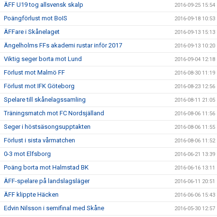
ÄFF U19 tog allsvensk skalp
2016-09-25 15:54
Poängförlust mot BoIS
2016-09-18 10:53
ÄFFare i Skånelaget
2016-09-13 15:13
Ängelholms FFs akademi rustar inför 2017
2016-09-13 10:20
Viktig seger borta mot Lund
2016-09-04 12:18
Förlust mot Malmö FF
2016-08-30 11:19
Förlust mot IFK Göteborg
2016-08-23 12:56
Spelare till skånelagssamling
2016-08-11 21:05
Träningsmatch mot FC Nordsjälland
2016-08-06 11:56
Seger i höstsäsongsupptakten
2016-08-06 11:55
Förlust i sista vårmatchen
2016-08-06 11:52
0-3 mot Elfsborg
2016-06-21 13:39
Poäng borta mot Halmstad BK
2016-06-16 13:11
ÄFF-spelare på landslagsläger
2016-06-11 20:51
ÄFF klippte Häcken
2016-06-06 15:43
Edvin Nilsson i semifinal med Skåne
2016-05-30 12:57