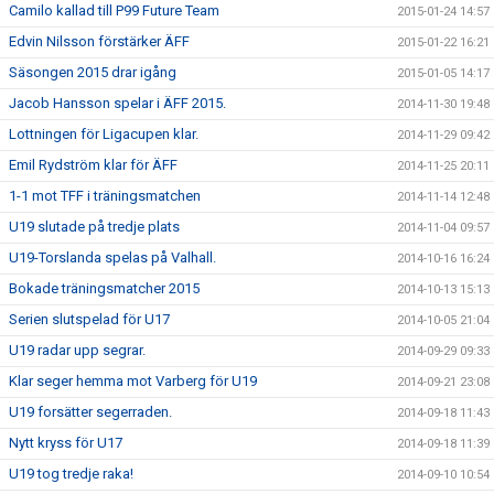
Camilo kallad till P99 Future Team
2015-01-24 14:57
Edvin Nilsson förstärker ÄFF
2015-01-22 16:21
Säsongen 2015 drar igång
2015-01-05 14:17
Jacob Hansson spelar i ÄFF 2015.
2014-11-30 19:48
Lottningen för Ligacupen klar.
2014-11-29 09:42
Emil Rydström klar för ÄFF
2014-11-25 20:11
1-1 mot TFF i träningsmatchen
2014-11-14 12:48
U19 slutade på tredje plats
2014-11-04 09:57
U19-Torslanda spelas på Valhall.
2014-10-16 16:24
Bokade träningsmatcher 2015
2014-10-13 15:13
Serien slutspelad för U17
2014-10-05 21:04
U19 radar upp segrar.
2014-09-29 09:33
Klar seger hemma mot Varberg för U19
2014-09-21 23:08
U19 forsätter segerraden.
2014-09-18 11:43
Nytt kryss för U17
2014-09-18 11:39
U19 tog tredje raka!
2014-09-10 10:54