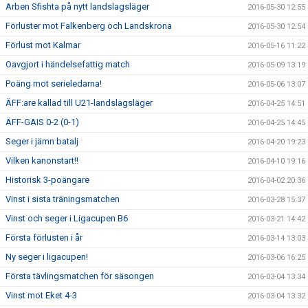
Arben Sfishta på nytt landslagsläger
2016-05-30 12:55
Förluster mot Falkenberg och Landskrona
2016-05-30 12:54
Förlust mot Kalmar
2016-05-16 11:22
Oavgjort i händelsefattig match
2016-05-09 13:19
Poäng mot serieledarna!
2016-05-06 13:07
ÄFF:are kallad till U21-landslagsläger
2016-04-25 14:51
ÄFF-GAIS 0-2 (0-1)
2016-04-25 14:45
Seger i jämn batalj
2016-04-20 19:23
Vilken kanonstart!!
2016-04-10 19:16
Historisk 3-poängare
2016-04-02 20:36
Vinst i sista träningsmatchen
2016-03-28 15:37
Vinst och seger i Ligacupen B6
2016-03-21 14:42
Första förlusten i år
2016-03-14 13:03
Ny seger i ligacupen!
2016-03-06 16:25
Första tävlingsmatchen för säsongen
2016-03-04 13:34
Vinst mot Eket 4-3
2016-03-04 13:32