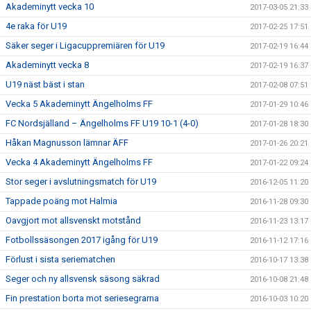
Akademinytt vecka 10
2017-03-05 21:33
4e raka för U19
2017-02-25 17:51
Säker seger i Ligacuppremiären för U19
2017-02-19 16:44
Akademinytt vecka 8
2017-02-19 16:37
U19 näst bäst i stan
2017-02-08 07:51
Vecka 5 Akademinytt Ängelholms FF
2017-01-29 10:46
FC Nordsjälland – Ängelholms FF U19 10-1 (4-0)
2017-01-28 18:30
Håkan Magnusson lämnar ÄFF
2017-01-26 20:21
Vecka 4 Akademinytt Ängelholms FF
2017-01-22 09:24
Stor seger i avslutningsmatch för U19
2016-12-05 11:20
Tappade poäng mot Halmia
2016-11-28 09:30
Oavgjort mot allsvenskt motstånd
2016-11-23 13:17
Fotbollssäsongen 2017 igång för U19
2016-11-12 17:16
Förlust i sista seriematchen
2016-10-17 13:38
Seger och ny allsvensk säsong säkrad
2016-10-08 21:48
Fin prestation borta mot seriesegrarna
2016-10-03 10:20