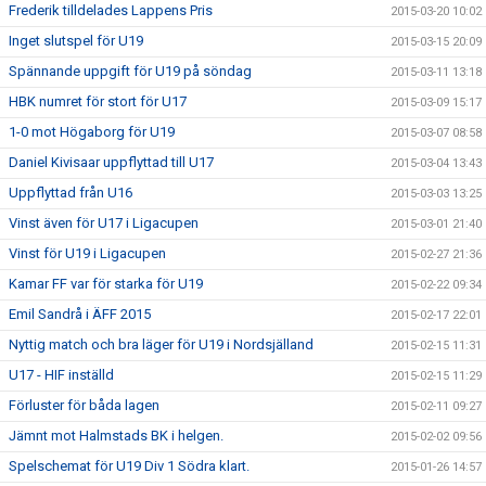
Frederik tilldelades Lappens Pris
2015-03-20 10:02
Inget slutspel för U19
2015-03-15 20:09
Spännande uppgift för U19 på söndag
2015-03-11 13:18
HBK numret för stort för U17
2015-03-09 15:17
1-0 mot Högaborg för U19
2015-03-07 08:58
Daniel Kivisaar uppflyttad till U17
2015-03-04 13:43
Uppflyttad från U16
2015-03-03 13:25
Vinst även för U17 i Ligacupen
2015-03-01 21:40
Vinst för U19 i Ligacupen
2015-02-27 21:36
Kamar FF var för starka för U19
2015-02-22 09:34
Emil Sandrå i ÄFF 2015
2015-02-17 22:01
Nyttig match och bra läger för U19 i Nordsjälland
2015-02-15 11:31
U17 - HIF inställd
2015-02-15 11:29
Förluster för båda lagen
2015-02-11 09:27
Jämnt mot Halmstads BK i helgen.
2015-02-02 09:56
Spelschemat för U19 Div 1 Södra klart.
2015-01-26 14:57