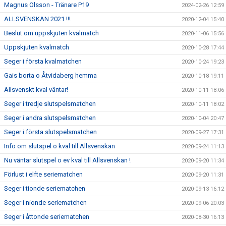
Magnus Olsson - Tränare P19
2024-02-26 12:59
ALLSVENSKAN 2021 !!!
2020-12-04 15:40
Beslut om uppskjuten kvalmatch
2020-11-06 15:56
Uppskjuten kvalmatch
2020-10-28 17:44
Seger i första kvalmatchen
2020-10-24 19:23
Gais borta o Åtvidaberg hemma
2020-10-18 19:11
Allsvenskt kval väntar!
2020-10-11 18:06
Seger i tredje slutspelsmatchen
2020-10-11 18:02
Seger i andra slutspelsmatchen
2020-10-04 20:47
Seger i första slutspelsmatchen
2020-09-27 17:31
Info om slutspel o kval till Allsvenskan
2020-09-24 11:13
Nu väntar slutspel o ev kval till Allsvenskan !
2020-09-20 11:34
Förlust i elfte seriematchen
2020-09-20 11:31
Seger i tionde seriematchen
2020-09-13 16:12
Seger i nionde seriematchen
2020-09-06 20:03
Seger i åttonde seriematchen
2020-08-30 16:13