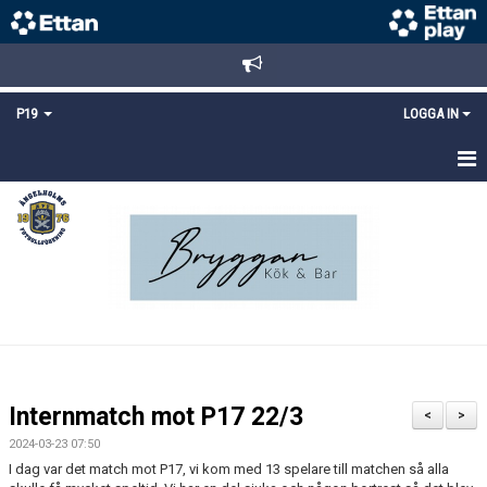
P19
LOGGA IN
HEM
NYHETER
TRUPPEN
KALENDER
MATCHER
Internmatch mot P17 22/3
<
>
KONTAKT
2024-03-23 07:50
I dag var det match mot P17, vi kom med 13 spelare till matchen så alla
FYS