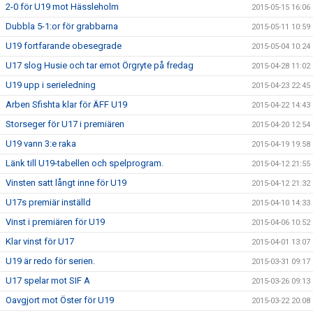
2-0 för U19 mot Hässleholm
2015-05-15 16:06
Dubbla 5-1:or för grabbarna
2015-05-11 10:59
U19 fortfarande obesegrade
2015-05-04 10:24
U17 slog Husie och tar emot Örgryte på fredag
2015-04-28 11:02
U19 upp i serieledning
2015-04-23 22:45
Arben Sfishta klar för ÄFF U19
2015-04-22 14:43
Storseger för U17 i premiären
2015-04-20 12:54
U19 vann 3:e raka
2015-04-19 19:58
Länk till U19-tabellen och spelprogram.
2015-04-12 21:55
Vinsten satt långt inne för U19
2015-04-12 21:32
U17s premiär inställd
2015-04-10 14:33
Vinst i premiären för U19
2015-04-06 10:52
Klar vinst för U17
2015-04-01 13:07
U19 är redo för serien.
2015-03-31 09:17
U17 spelar mot SIF A
2015-03-26 09:13
Oavgjort mot Öster för U19
2015-03-22 20:08