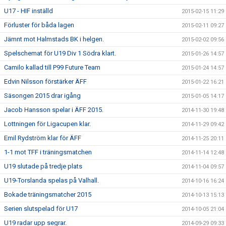
U17 - HIF inställd
2015-02-15 11:29
Förluster för båda lagen
2015-02-11 09:27
Jämnt mot Halmstads BK i helgen.
2015-02-02 09:56
Spelschemat för U19 Div 1 Södra klart.
2015-01-26 14:57
Camilo kallad till P99 Future Team
2015-01-24 14:57
Edvin Nilsson förstärker ÄFF
2015-01-22 16:21
Säsongen 2015 drar igång
2015-01-05 14:17
Jacob Hansson spelar i ÄFF 2015.
2014-11-30 19:48
Lottningen för Ligacupen klar.
2014-11-29 09:42
Emil Rydström klar för ÄFF
2014-11-25 20:11
1-1 mot TFF i träningsmatchen
2014-11-14 12:48
U19 slutade på tredje plats
2014-11-04 09:57
U19-Torslanda spelas på Valhall.
2014-10-16 16:24
Bokade träningsmatcher 2015
2014-10-13 15:13
Serien slutspelad för U17
2014-10-05 21:04
U19 radar upp segrar.
2014-09-29 09:33