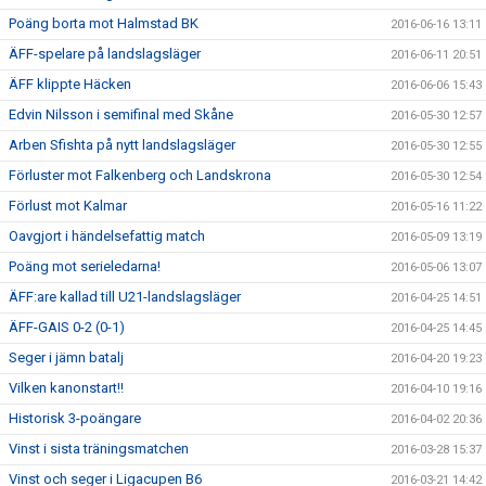
Poäng borta mot Halmstad BK
2016-06-16 13:11
ÄFF-spelare på landslagsläger
2016-06-11 20:51
ÄFF klippte Häcken
2016-06-06 15:43
Edvin Nilsson i semifinal med Skåne
2016-05-30 12:57
Arben Sfishta på nytt landslagsläger
2016-05-30 12:55
Förluster mot Falkenberg och Landskrona
2016-05-30 12:54
Förlust mot Kalmar
2016-05-16 11:22
Oavgjort i händelsefattig match
2016-05-09 13:19
Poäng mot serieledarna!
2016-05-06 13:07
ÄFF:are kallad till U21-landslagsläger
2016-04-25 14:51
ÄFF-GAIS 0-2 (0-1)
2016-04-25 14:45
Seger i jämn batalj
2016-04-20 19:23
Vilken kanonstart!!
2016-04-10 19:16
Historisk 3-poängare
2016-04-02 20:36
Vinst i sista träningsmatchen
2016-03-28 15:37
Vinst och seger i Ligacupen B6
2016-03-21 14:42