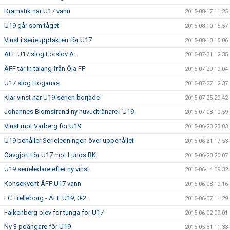
Dramatik när U17 vann
2015-08-17 11:25
U19 går som tåget
2015-08-10 15:57
Vinst i serieupptakten för U17
2015-08-10 15:06
ÄFF U17 slog Förslöv A.
2015-07-31 12:35
ÄFF tar in talang från Öja FF
2015-07-29 10:04
U17 slog Höganäs
2015-07-27 12:37
Klar vinst när U19-serien började
2015-07-25 20:42
Johannes Blomstrand ny huvudtränare i U19
2015-07-08 10:59
Vinst mot Varberg för U19
2015-06-23 23:03
U19 behåller Serieledningen över uppehållet
2015-06-21 17:53
Oavgjort för U17 mot Lunds BK.
2015-06-20 20:07
U19 serieledare efter ny vinst.
2015-06-14 09:32
Konsekvent ÄFF U17 vann
2015-06-08 10:16
FC Trelleborg - ÄFF U19, 0-2.
2015-06-07 11:29
Falkenberg blev för tunga för U17
2015-06-02 09:01
Ny 3 poängare för U19
2015-05-31 11:33