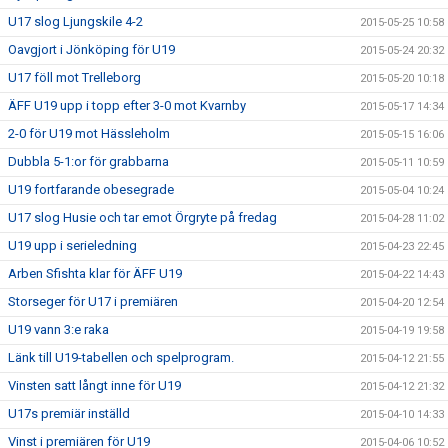
U17 slog Ljungskile 4-2
2015-05-25 10:58
Oavgjort i Jönköping för U19
2015-05-24 20:32
U17 föll mot Trelleborg
2015-05-20 10:18
ÄFF U19 upp i topp efter 3-0 mot Kvarnby
2015-05-17 14:34
2-0 för U19 mot Hässleholm
2015-05-15 16:06
Dubbla 5-1:or för grabbarna
2015-05-11 10:59
U19 fortfarande obesegrade
2015-05-04 10:24
U17 slog Husie och tar emot Örgryte på fredag
2015-04-28 11:02
U19 upp i serieledning
2015-04-23 22:45
Arben Sfishta klar för ÄFF U19
2015-04-22 14:43
Storseger för U17 i premiären
2015-04-20 12:54
U19 vann 3:e raka
2015-04-19 19:58
Länk till U19-tabellen och spelprogram.
2015-04-12 21:55
Vinsten satt långt inne för U19
2015-04-12 21:32
U17s premiär inställd
2015-04-10 14:33
Vinst i premiären för U19
2015-04-06 10:52