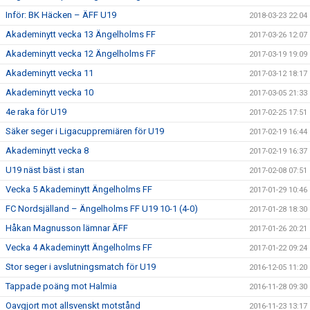
Inför: BK Häcken – ÄFF U19
2018-03-23 22:04
Akademinytt vecka 13 Ängelholms FF
2017-03-26 12:07
Akademinytt vecka 12 Ängelholms FF
2017-03-19 19:09
Akademinytt vecka 11
2017-03-12 18:17
Akademinytt vecka 10
2017-03-05 21:33
4e raka för U19
2017-02-25 17:51
Säker seger i Ligacuppremiären för U19
2017-02-19 16:44
Akademinytt vecka 8
2017-02-19 16:37
U19 näst bäst i stan
2017-02-08 07:51
Vecka 5 Akademinytt Ängelholms FF
2017-01-29 10:46
FC Nordsjälland – Ängelholms FF U19 10-1 (4-0)
2017-01-28 18:30
Håkan Magnusson lämnar ÄFF
2017-01-26 20:21
Vecka 4 Akademinytt Ängelholms FF
2017-01-22 09:24
Stor seger i avslutningsmatch för U19
2016-12-05 11:20
Tappade poäng mot Halmia
2016-11-28 09:30
Oavgjort mot allsvenskt motstånd
2016-11-23 13:17