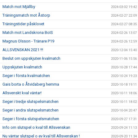
Match mot Mjällby
2024-03-02 19:42
Träningsmatch mot Åstorp
2024-02-27 22:09
Träningstider påsklovet
2024-02-27 08:35
Match mot Landskrona BoIS
2024-02-26 13:07
Magnus Olsson - Tränare P19
2024-02-26 12:59
ALLSVENSKAN 2021 !!!
2020-12-04 15:40
Beslut om uppskjuten kvalmatch
2020-11-06 15:56
Uppskjuten kvalmatch
2020-10-28 17:44
Seger i första kvalmatchen
2020-10-24 19:23
Gais borta o Åtvidaberg hemma
2020-10-18 19:11
Allsvenskt kval väntar!
2020-10-11 18:06
Seger i tredje slutspelsmatchen
2020-10-11 18:02
Seger i andra slutspelsmatchen
2020-10-04 20:47
Seger i första slutspelsmatchen
2020-09-27 17:31
Info om slutspel o kval till Allsvenskan
2020-09-24 11:13
Nu väntar slutspel o ev kval till Allsvenskan !
2020-09-20 11:34