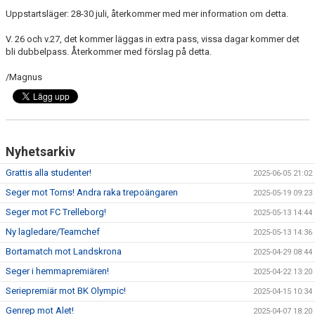
Uppstartsläger: 28-30 juli, återkommer med mer information om detta.
TEORI
V. 26 och v.27, det kommer läggas in extra pass, vissa dagar kommer det
bli dubbelpass. Återkommer med förslag på detta.
/Magnus
Nyhetsarkiv
Grattis alla studenter!
2025-06-05 21:02
Seger mot Torns! Andra raka trepoängaren
2025-05-19 09:23
Seger mot FC Trelleborg!
2025-05-13 14:44
Ny lagledare/Teamchef
2025-05-13 14:36
Bortamatch mot Landskrona
2025-04-29 08:44
Seger i hemmapremiären!
2025-04-22 13:20
Seriepremiär mot BK Olympic!
2025-04-15 10:34
Genrep mot Alet!
2025-04-07 18:20