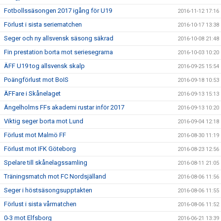
Fotbollssäsongen 2017 igång för U19
2016-11-12 17:16
Förlust i sista seriematchen
2016-10-17 13:38
Seger och ny allsvensk säsong säkrad
2016-10-08 21:48
Fin prestation borta mot seriesegrarna
2016-10-03 10:20
ÄFF U19 tog allsvensk skalp
2016-09-25 15:54
Poängförlust mot BoIS
2016-09-18 10:53
ÄFFare i Skånelaget
2016-09-13 15:13
Ängelholms FFs akademi rustar inför 2017
2016-09-13 10:20
Viktig seger borta mot Lund
2016-09-04 12:18
Förlust mot Malmö FF
2016-08-30 11:19
Förlust mot IFK Göteborg
2016-08-23 12:56
Spelare till skånelagssamling
2016-08-11 21:05
Träningsmatch mot FC Nordsjälland
2016-08-06 11:56
Seger i höstsäsongsupptakten
2016-08-06 11:55
Förlust i sista vårmatchen
2016-08-06 11:52
0-3 mot Elfsborg
2016-06-21 13:39