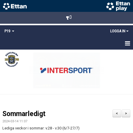
P19
LOGGA IN
HEM
NYHETER
TRUPPEN
KALENDER
MATCHER
Sommarledigt
<
>
KONTAKT
2024-03-14 11:07
Lediga veckor i sommar: v.28 - v.30 (6/7-27/7)
FYS