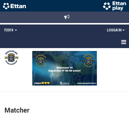
F2019
LOGGA IN
HEM
NYHETER
KALENDER
MATCHER
TRUPPEN
Matcher
BILDGALLERI
DOKUMENT