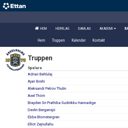
HEM
HERRLAG
DAMLAG
AKADEMI
B
Hem
Truppen
Kalender
Kontakt
Truppen
Spelare
Adrian Behlulaj
Ajan Ibishi
Aleksandr Petrov Thulin
Axel Thörn
Brayden Sri Prathiba Sudirikku Hannadige
Devlin Bergensjö
Ebbe Blomstergren
Elliot Zejnullahu