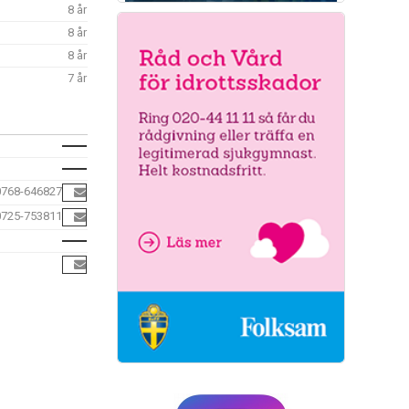
8 år
8 år
8 år
7 år
0768-646827
0725-753811