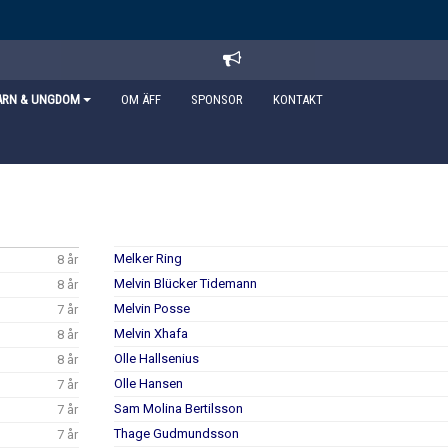
ARN & UNGDOM
OM ÄFF
SPONSOR
KONTAKT
Melker Ring
8 år
Melvin Blücker Tidemann
8 år
Melvin Posse
7 år
Melvin Xhafa
8 år
Olle Hallsenius
8 år
Olle Hansen
7 år
Sam Molina Bertilsson
7 år
Thage Gudmundsson
7 år