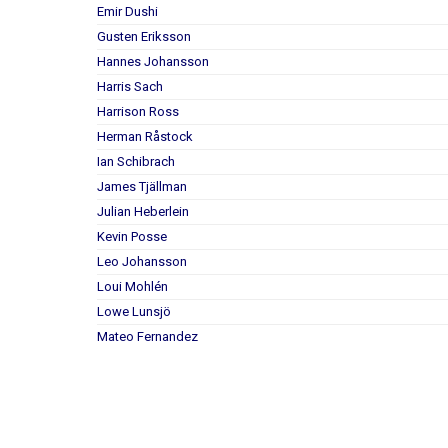
Emir Dushi
Gusten Eriksson
Hannes Johansson
Harris Sach
Harrison Ross
Herman Råstock
Ian Schibrach
James Tjällman
Julian Heberlein
Kevin Posse
Leo Johansson
Loui Mohlén
Lowe Lunsjö
Mateo Fernandez