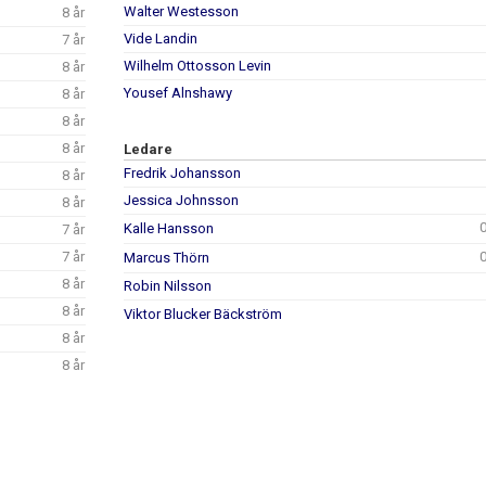
Walter Westesson
8 år
Vide Landin
7 år
Wilhelm Ottosson Levin
8 år
Yousef Alnshawy
8 år
8 år
8 år
Ledare
Fredrik Johansson
8 år
Jessica Johnsson
8 år
Kalle Hansson
7 år
7 år
Marcus Thörn
8 år
Robin Nilsson
8 år
Viktor Blucker Bäckström
8 år
8 år