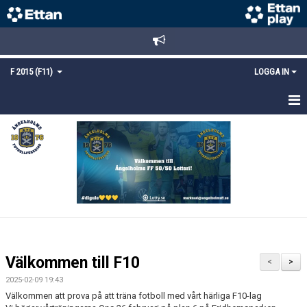
F 2015 (F11)
LOGGA IN
HEM
NYHETER
TRUPPEN
KALENDER
MATCHER
Välkommen till F10
<
>
KONTAKT
2025-02-09 19:43
Välkommen att prova på att träna fotboll med vårt härliga F10-lag