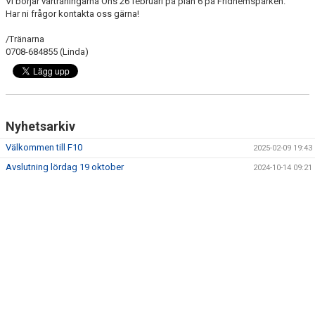
Vi börjar vårträningarna Ons 26 februari på plan 6 på Fridhemsparken.
Har ni frågor kontakta oss gärna!
/Tränarna
0708-684855 (Linda)
Nyhetsarkiv
Välkommen till F10
2025-02-09 19:43
Avslutning lördag 19 oktober
2024-10-14 09:21