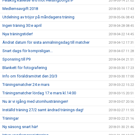
Felaktig kallelse 9/6 mot Helsingborgs IF
2018-05-14 21:02
Medlemsavgift 2018
2018-05-14 17:43
Utdelning av tröjor på måndagens träning
2018-05-06 08:43
Ingen träning 30:e april
2018-04-28 08:45
Nya träningstider!
2018-04-22 14:45
Ändrat datum för sista anmälningsdag till matcher
2018-04-12 17:31
Snart dags för kompisligan...
2018-04-07 11:28
Sponsring till P9
2018-04-04 21:51
Blankett för fotografering
2018-03-30 17:23
Info om föräldramötet den 20/3
2018-03-30 17:00
Träningsmatcher 24:e mars
2018-03-22 15:22
Träningsmatcher lördag 17:e mars kl.14:00
2018-03-15 20:51
Nu är vi igång med utomhusträningen!
2018-03-07 20:56
Inställd träning 27/2 samt ändrad tränings dag!
2018-02-27 11:55
Träningar
2018-02-22 21:16
Ny säsong snart här!
2018-01-30 21:46