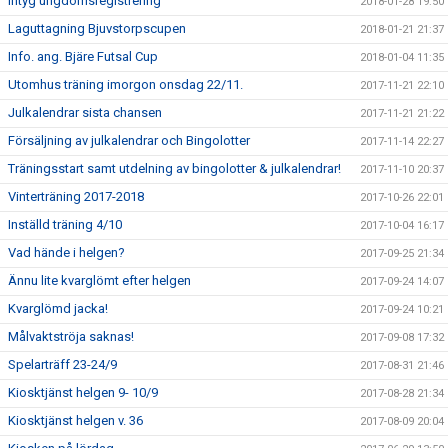
Intyg ungdomsregistrering
2018-01-28 19:50
Laguttagning Bjuvstorpscupen
2018-01-21 21:37
Info. ang. Bjäre Futsal Cup
2018-01-04 11:35
Utomhus träning imorgon onsdag 22/11.
2017-11-21 22:10
Julkalendrar sista chansen
2017-11-21 21:22
Försäljning av julkalendrar och Bingolotter
2017-11-14 22:27
Träningsstart samt utdelning av bingolotter & julkalendrar!
2017-11-10 20:37
Vinterträning 2017-2018
2017-10-26 22:01
Inställd träning 4/10
2017-10-04 16:17
Vad hände i helgen?
2017-09-25 21:34
Ännu lite kvarglömt efter helgen
2017-09-24 14:07
Kvarglömd jacka!
2017-09-24 10:21
Målvaktströja saknas!
2017-09-08 17:32
Spelarträff 23-24/9
2017-08-31 21:46
Kiosktjänst helgen 9- 10/9
2017-08-28 21:34
Kiosktjänst helgen v. 36
2017-08-09 20:04