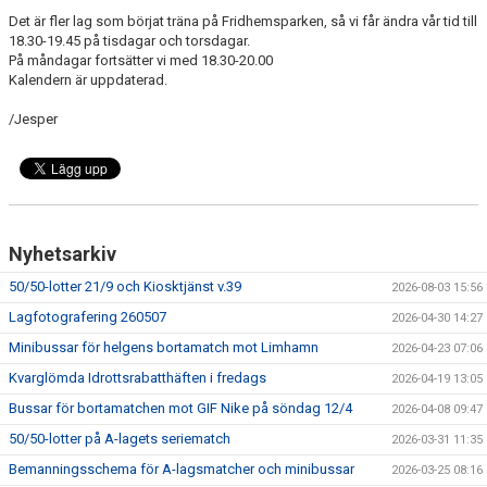
Det är fler lag som börjat träna på Fridhemsparken, så vi får ändra vår tid till
18.30-19.45 på tisdagar och torsdagar.
På måndagar fortsätter vi med 18.30-20.00
Kalendern är uppdaterad.
/Jesper
Nyhetsarkiv
50/50-lotter 21/9 och Kiosktjänst v.39
2026-08-03 15:56
Lagfotografering 260507
2026-04-30 14:27
Minibussar för helgens bortamatch mot Limhamn
2026-04-23 07:06
Kvarglömda Idrottsrabatthäften i fredags
2026-04-19 13:05
Bussar för bortamatchen mot GIF Nike på söndag 12/4
2026-04-08 09:47
50/50-lotter på A-lagets seriematch
2026-03-31 11:35
Bemanningsschema för A-lagsmatcher och minibussar
2026-03-25 08:16