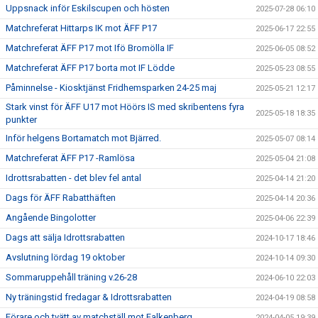
Uppsnack inför Eskilscupen och hösten
2025-07-28 06:10
Matchreferat Hittarps IK mot ÄFF P17
2025-06-17 22:55
Matchreferat ÄFF P17 mot Ifö Bromölla IF
2025-06-05 08:52
Matchreferat ÄFF P17 borta mot IF Lödde
2025-05-23 08:55
Påminnelse - Kiosktjänst Fridhemsparken 24-25 maj
2025-05-21 12:17
Stark vinst för ÄFF U17 mot Höörs IS med skribentens fyra
2025-05-18 18:35
punkter
Inför helgens Bortamatch mot Bjärred.
2025-05-07 08:14
Matchreferat ÄFF P17 -Ramlösa
2025-05-04 21:08
Idrottsrabatten - det blev fel antal
2025-04-14 21:20
Dags för ÄFF Rabatthäften
2025-04-14 20:36
Angående Bingolotter
2025-04-06 22:39
Dags att sälja Idrottsrabatten
2024-10-17 18:46
Avslutning lördag 19 oktober
2024-10-14 09:30
Sommaruppehåll träning v.26-28
2024-06-10 22:03
Ny träningstid fredagar & Idrottsrabatten
2024-04-19 08:58
Förare och tvätt av matchställ mot Falkenberg
2024-04-05 19:39