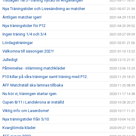
Tisdagen 18/5 - träning flyttad till Ängavången
2021-05-17 16:01
Nya Träningstider och Livesändning av matcher
2021-05-07 21:34
Äntligen matcher igen!
2021-04-29 19:33
Nya träningstider för P12
2021-04-25 09:52
Ingen träning 1/4 och 3/4
2021-03-27 09:59
Lördagsträningar
2021-02-01 21:06
Välkomna till säsongen 2021!
2021-01-10 13:22
Julledigt
2020-12-15 21:51
Påminnelse - inlämning matchkläder
2020-12-06 15:23
P10 killar på våra träningar samt träning med P12.
2020-11-29 18:21
ÄFF Matchställ ska lämnas tillbaka
2020-11-25 08:39
Nu kör vi, träningen startar igen.
2020-11-17 14:38
Cupen 8/11 i Landskrona är inställd
2020-10-28 20:27
Viktig info om Laserdome!
2020-10-17 11:21
Nya träningstider från 5/10
2020-10-04 16:55
Kvarglömda kläder
2020-09-27 10:27