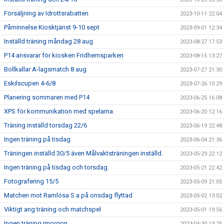
Försäljning av Idrottsrabatten
2023-10-11 22:04
Påminnelse Kiosktjänst 9-10 sept
2023-09-01 12:34
Inställd träning måndag 28 aug
2023-08-27 17:53
P14 ansvarar för kiosken Fridhemsparken
2023-08-15 13:27
Bollkallar A-lagsmatch 8 aug
2023-07-27 21:30
Eskilscupen 4-6/8
2023-07-26 10:29
Planering sommaren med P14
2023-06-25 16:08
XPS för kommunikation med spelarna.
2023-06-20 12:16
Träning inställd torsdag 22/6
2023-06-19 22:48
Ingen träning på tisdag
2023-06-04 21:36
Träningen inställd 30/5 även Målvaktsträningen inställd.
2023-05-29 22:12
Ingen träning på tisdag och torsdag.
2023-05-21 22:42
Fotografering 15/5
2023-05-09 21:05
Matchen mot Ramlösa S:a på onsdag flyttad
2023-05-02 13:02
Viktigt ang träning och matchspel
2023-05-01 19:56
Ingen träning imorgon.
2023-04-30 13:25