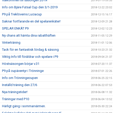
Välkommen till säsongen 2019!
2019-01-19 09:35
Info om Bjäre Futsal Cup den 3/1-2019
2018-12-22 23:02
P9 på Treklöverns Luciacup
2018-12-15 16:17
Saknar fortfarande en del spelarenkäter!
2018-12-09 21:28
SPELAR ENKÄT P9
2018-12-02 12:23
Ny chans att hämta dina rabatthäften
2018-11-05 12:29
Vinterträning
2018-11-01 12:06
Tack för en fantastisk lördag & säsong
2018-10-23 21:32
Viktig Info till föräldrar och spelare i P9
2018-09-04 21:37
Höstsäsongen börjar v.31
2018-07-20 11:37
P9 på cupäventyr i Trönninge
2018-07-01 22:26
Info om Trönningecupen
2018-06-25 22:15
Inställd träning den 27/6
2018-06-22 07:53
Nya träningstider!
2018-06-08 11:32
Träningar med P10
2018-06-04 13:52
Härligt gäng i sommarvärmen.
2018-05-30 22:24