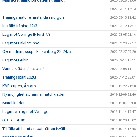
Målvaktsträning på dagens träning.
2020-03-26 09:00
2020-03-14 14:13
Träningsmatcher inställda imorgon
2020-03-13 11:42
Inställd träning 12/3
2020-03-12 12:57
Lag mot Vellinge IF lörd 7/3
2020-03-05 21:16
Lag mot Eskilsminne
2020-02-29 22:17
Övernattningscup i Falkenberg 22-24/5
2020-02-27 07:20
Lag mot Leikin
2020-02-14 18:11
Varma kläder till cupen!!
2020-02-08 11:17
Träningsstart 2020!
2020-01-12 22:01
KVB-cupen, Åstorp
2019-12-22 21:58
Ny möjlighet att lämna matchkläder
2019-12-09 21:40
Matchkläder
2019-12-07 09:08
Lagindelning mot Vellinge
2019-11-14 17:47
STORT TACK!
2019-10-20 19:02
Tillfälle att hämta rabatthäften ikväll
2019-10-14 13:45