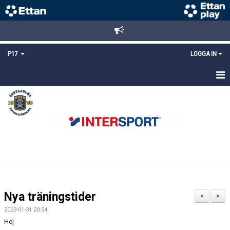
P17
LOGGA IN
HEM
NYHETER
TRUPPEN
KALENDER
MATCHER
Nya träningstider
<
>
DOKUMENT
2023-01-31 20:54
Hej
KONTAKT