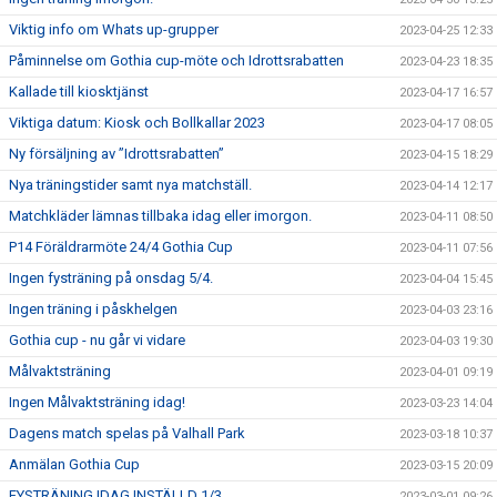
Viktig info om Whats up-grupper
2023-04-25 12:33
Påminnelse om Gothia cup-möte och Idrottsrabatten
2023-04-23 18:35
Kallade till kiosktjänst
2023-04-17 16:57
Viktiga datum: Kiosk och Bollkallar 2023
2023-04-17 08:05
Ny försäljning av ”Idrottsrabatten”
2023-04-15 18:29
Nya träningstider samt nya matchställ.
2023-04-14 12:17
Matchkläder lämnas tillbaka idag eller imorgon.
2023-04-11 08:50
P14 Föräldrarmöte 24/4 Gothia Cup
2023-04-11 07:56
Ingen fysträning på onsdag 5/4.
2023-04-04 15:45
Ingen träning i påskhelgen
2023-04-03 23:16
Gothia cup - nu går vi vidare
2023-04-03 19:30
Målvaktsträning
2023-04-01 09:19
Ingen Målvaktsträning idag!
2023-03-23 14:04
Dagens match spelas på Valhall Park
2023-03-18 10:37
Anmälan Gothia Cup
2023-03-15 20:09
FYSTRÄNING IDAG INSTÄLLD 1/3.
2023-03-01 09:26