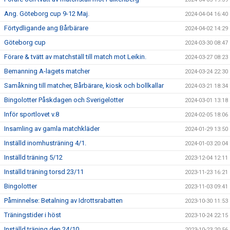
Ang. Göteborg cup 9-12 Maj.
2024-04-04 16:40
Förtydligande ang Bårbärare
2024-04-02 14:29
Göteborg cup
2024-03-30 08:47
Förare & tvätt av matchställ till match mot Leikin.
2024-03-27 08:23
Bemanning A-lagets matcher
2024-03-24 22:30
Samåkning till matcher, Bårbärare, kiosk och bollkallar
2024-03-21 18:34
Bingolotter Påskdagen och Sverigelotter
2024-03-01 13:18
Inför sportlovet v.8
2024-02-05 18:06
Insamling av gamla matchkläder
2024-01-29 13:50
Inställd inomhusträning 4/1.
2024-01-03 20:04
Inställd träning 5/12
2023-12-04 12:11
Inställd träning torsd 23/11
2023-11-23 16:21
Bingolotter
2023-11-03 09:41
Påminnelse: Betalning av Idrottsrabatten
2023-10-30 11:53
Träningstider i höst
2023-10-24 22:15
Inställd träning den 24/10
2023-10-23 20:56