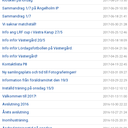
Kiosken på lördag
2017-06-29 13:50
Sammandrag 1/7 på Ängelholm IP
2017-06-29 10:30
Sammandrag 1/7
2017-06-18 21:41
Vi saknar matchställ!
2017-05-30 21:28
Info ang LRF cup i Västra Karup 27/5
2017-05-25 12:46
Info inför Västergård 20/5
2017-05-18 18:09
Info inför Lördagsfotbollen på Västergård.
2017-05-04 21:56
Info inför Västergård!
2017-04-25 22:46
Kontaktlista P8
2017-04-19 22:45
Ny samlingsplats och tid till Fotograferingen!
2017-03-31 09:27
Information från föräldramötet den 19/3
2017-03-29 22:29
Inställd träning på onsdag 15/3
2017-03-12 10:12
Välkommen till 2017!
2017-01-13 11:00
Avslutning 2016
2016-10-30 22:22
Årets avslutning
2016-10-27 21:24
Inomhusträning.
2016-10-25 20:31