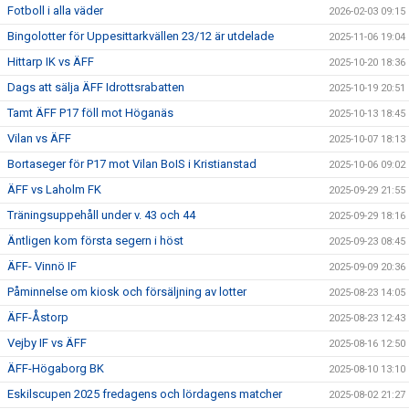
Fotboll i alla väder
2026-02-03 09:15
Bingolotter för Uppesittarkvällen 23/12 är utdelade
2025-11-06 19:04
Hittarp IK vs ÄFF
2025-10-20 18:36
Dags att sälja ÄFF Idrottsrabatten
2025-10-19 20:51
Tamt ÄFF P17 föll mot Höganäs
2025-10-13 18:45
Vilan vs ÄFF
2025-10-07 18:13
Bortaseger för P17 mot Vilan BoIS i Kristianstad
2025-10-06 09:02
ÄFF vs Laholm FK
2025-09-29 21:55
Träningsuppehåll under v. 43 och 44
2025-09-29 18:16
Äntligen kom första segern i höst
2025-09-23 08:45
ÄFF- Vinnö IF
2025-09-09 20:36
Påminnelse om kiosk och försäljning av lotter
2025-08-23 14:05
ÄFF-Åstorp
2025-08-23 12:43
Vejby IF vs ÄFF
2025-08-16 12:50
ÄFF-Högaborg BK
2025-08-10 13:10
Eskilscupen 2025 fredagens och lördagens matcher
2025-08-02 21:27