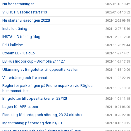
Nu börjar träningen!
2022-01-16 19:42
VIKTIGT! Säsongsstart P13
2022-01-04 10:52
Nu startar vi säsongen 2022!
2021-12-28 09:48
Inställd träning
2021-12-07 15:46
INSTÄLLD träning idag
2021-12-02 12:08
Fel i kallelse
2021-11-28 21:44
Stream LB-Hus cup
2021-11-27 14:01
LB Hus Indoor cup - Bromölla 211127
2021-11-21 17:35
Utlämning av Bingolotter till uppesittarkvällen
2021-11-15 10:06
Vinterträning och lite annat
2021-11-02 22:19
Regler för parkeringen på Fridhemsparken vid Rögles
2021-11-02 10:53
hemmamatcher.
Bingolotter till uppesittarkvällen 23/12!
2021-11-01 11:18
Lagen för ÄFF-cupen
2021-10-24 06:00
Planering för lördag och söndag, 23-24 oktober
2021-10-20 22:10
Ingen träning på torsdag den 21/10
2021-10-18 19:15