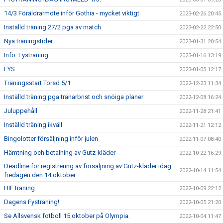
14/3 Föräldrarmöte inför Gothia - mycket viktigt
2023-02-26 20:45
Inställd träning 27/2 pga av match
2023-02-22 22:50
Nya träningstider
2023-01-31 20:54
Info. Fysträning
2023-01-16 13:19
FYS
2023-01-05 12:17
Träningsstart Torsd 5/1
2022-12-23 11:34
Inställd träning pga tränarbrist och snöiga planer
2022-12-08 16:24
Juluppehåll
2022-11-28 21:41
Inställd träning ikväll
2022-11-21 12:12
Bingolotter försäljning inför julen
2022-11-07 08:40
Hämtning och betalning av Gutz-kläder
2022-10-22 16:29
Deadline för registrering av försäljning av Gutz-kläder idag
2022-10-14 11:54
fredagen den 14 oktober
HIF träning
2022-10-09 22:12
Dagens Fysträning!
2022-10-05 21:20
Se Allsvensk fotboll 15 oktober på Olympia.
2022-10-04 11:47