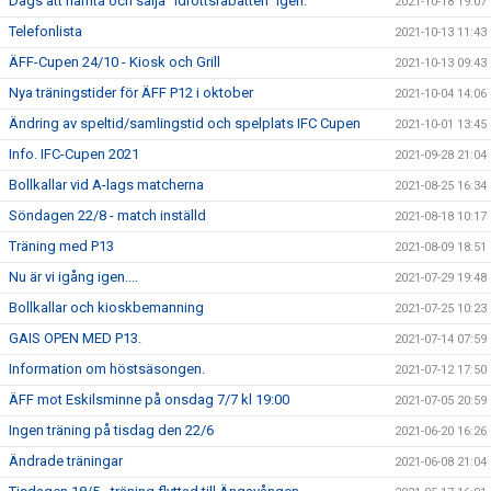
Dags att hämta och sälja ”Idrottsrabatten” igen.
2021-10-18 19:07
Telefonlista
2021-10-13 11:43
ÄFF-Cupen 24/10 - Kiosk och Grill
2021-10-13 09:43
Nya träningstider för ÄFF P12 i oktober
2021-10-04 14:06
Ändring av speltid/samlingstid och spelplats IFC Cupen
2021-10-01 13:45
Info. IFC-Cupen 2021
2021-09-28 21:04
Bollkallar vid A-lags matcherna
2021-08-25 16:34
Söndagen 22/8 - match inställd
2021-08-18 10:17
Träning med P13
2021-08-09 18:51
Nu är vi igång igen....
2021-07-29 19:48
Bollkallar och kioskbemanning
2021-07-25 10:23
GAIS OPEN MED P13.
2021-07-14 07:59
Information om höstsäsongen.
2021-07-12 17:50
ÄFF mot Eskilsminne på onsdag 7/7 kl 19:00
2021-07-05 20:59
Ingen träning på tisdag den 22/6
2021-06-20 16:26
Ändrade träningar
2021-06-08 21:04