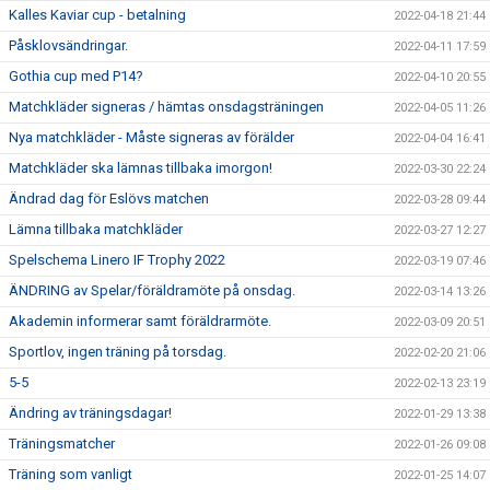
Kalles Kaviar cup - betalning
2022-04-18 21:44
Påsklovsändringar.
2022-04-11 17:59
Gothia cup med P14?
2022-04-10 20:55
Matchkläder signeras / hämtas onsdagsträningen
2022-04-05 11:26
Nya matchkläder - Måste signeras av förälder
2022-04-04 16:41
Matchkläder ska lämnas tillbaka imorgon!
2022-03-30 22:24
Ändrad dag för Eslövs matchen
2022-03-28 09:44
Lämna tillbaka matchkläder
2022-03-27 12:27
Spelschema Linero IF Trophy 2022
2022-03-19 07:46
ÄNDRING av Spelar/föräldramöte på onsdag.
2022-03-14 13:26
Akademin informerar samt föräldrarmöte.
2022-03-09 20:51
Sportlov, ingen träning på torsdag.
2022-02-20 21:06
5-5
2022-02-13 23:19
Ändring av träningsdagar!
2022-01-29 13:38
Träningsmatcher
2022-01-26 09:08
Träning som vanligt
2022-01-25 14:07