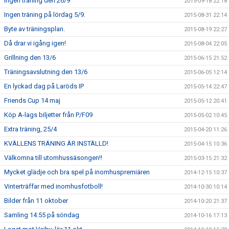
Ingen träning den 26/9
2015-09-18 22:18
Ingen träning på lördag 5/9.
2015-08-31 22:14
Byte av träningsplan.
2015-08-19 22:27
Då drar vi igång igen!
2015-08-04 22:05
Grillning den 13/6
2015-06-15 21:52
Träningsavslutning den 13/6
2015-06-05 12:14
En lyckad dag på Laröds IP
2015-05-14 22:47
Friends Cup 14 maj
2015-05-12 20:41
Köp A-lags biljetter från P/F09
2015-05-02 10:45
Extra träning, 25/4
2015-04-20 11:26
KVÄLLENS TRÄNING ÄR INSTÄLLD!
2015-04-15 10:36
Välkomna till utomhussäsongen!!
2015-03-15 21:32
Mycket glädje och bra spel på inomhuspremiären
2014-12-15 10:37
Vinterträffar med inomhusfotboll!
2014-10-30 10:14
Bilder från 11 oktober
2014-10-20 21:37
Samling 14:55 på söndag
2014-10-16 17:13