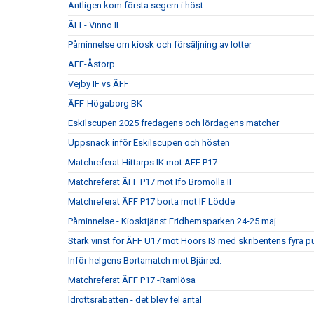
Äntligen kom första segern i höst
ÄFF- Vinnö IF
Påminnelse om kiosk och försäljning av lotter
ÄFF-Åstorp
Vejby IF vs ÄFF
ÄFF-Högaborg BK
Eskilscupen 2025 fredagens och lördagens matcher
Uppsnack inför Eskilscupen och hösten
Matchreferat Hittarps IK mot ÄFF P17
Matchreferat ÄFF P17 mot Ifö Bromölla IF
Matchreferat ÄFF P17 borta mot IF Lödde
Påminnelse - Kiosktjänst Fridhemsparken 24-25 maj
Stark vinst för ÄFF U17 mot Höörs IS med skribentens fyra p
Inför helgens Bortamatch mot Bjärred.
Matchreferat ÄFF P17 -Ramlösa
Idrottsrabatten - det blev fel antal