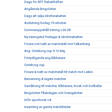
Dags för ÄFF Rabatthäften
Angående Bingolotter
Dags att sälja Idrottsrabatten
Avslutning lördag 19 oktober
Sommaruppehåll träning v.26-28
Ny träningstid fredagar & Idrottsrabatten
Förare och tvätt av matchställ mot Falkenberg
Ang. Göteborg cup 9-12 Maj.
Förtydligande ang Bårbärare
Göteborg cup
Förare & tvätt av matchställ till match mot Leikin.
Bemanning A-lagets matcher
Samåkning till matcher, Bårbärare, kiosk och bollkallar
Bingolotter Påskdagen och Sverigelotter
Inför sportlovet v.8
Insamling av gamla matchkläder