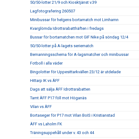
50/50-lotter 21/9 och Kiosktjänst v.39
Lagfotografering 260507
Minibussar för helgens bortamatch mot Limhamn
Kvarglömda Idrottsrabatthäften i fredags
Bussar för bortamatchen mot GIF Nike på söndag 12/4
50/50-lotter på A-lagets seriematch
Bemanningsschema för A-lagsmatcher och minibussar
Fotboll i alla väder
Bingolotter för Uppesittarkvällen 23/12 är utdelade
Hittarp IK vs ÄFF
Dags att sälja ÄFF Idrottsrabatten
Tamt ÄFF P17 föll mot Höganäs
Vilan vs ÄFF
Bortaseger för P17 mot Vilan BoIS i Kristianstad
ÄFF vs Laholm FK
Träningsuppehåll under v. 43 och 44