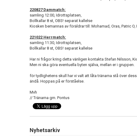
220827 Dammatch:
samling 12:00, Idrottsplatsen,
Bollkallar 8 st, OBS! separat kallelse
Kiosken bemannas av föräldrar till: Mohamad, Oras, Patric O,
221022 Herrmatch:
samling 11:30, Idrottsplatsen,
Bollkallar 8 st, OBS! separat kallelse
Har ni frågor kring detta vänligen kontakta Stefan Nilsson, K
Men ni ska göra eventuella byten själva, mellan er i gruppen.
för tydlighetens skull har vi valt att låta tränarna stå över de
ändå. Hoppas på er förståelse.
Mvh
// Tränarna gm. Pontus
Nyhetsarkiv