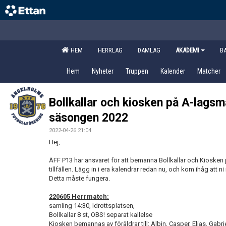
HEM
HERRLAG
DAMLAG
AKADEMI
B
Hem
Nyheter
Truppen
Kalender
Matcher
Bollkallar och kiosken på A-lagsm
säsongen 2022
2022-04-26 21:04
Hej,
ÄFF P13 har ansvaret för att bemanna Bollkallar och Kiosken
tillfällen. Lägg in i era kalendrar redan nu, och kom ihåg att 
Detta måste fungera.
220605 Herrmatch:
samling 14:30, Idrottsplatsen,
Bollkallar 8 st, OBS! separat kallelse
Kiosken bemannas av föräldrar till: Albin, Casper, Elias, Gabrie