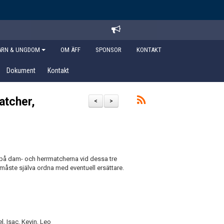
ARN & UNGDOM
OM ÄFF
SPONSOR
KONTAKT
Dokument
Kontakt
atcher,
<
>
 på dam- och herrmatcherna vid dessa tre
ni måste själva ordna med eventuell ersättare.
l, Isac, Kevin, Leo