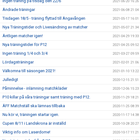
Ingen träning på tisdag den 22/6
2021-06-20 16:26
Ändrade träningar
2021-06-08 21:04
Tisdagen 18/5 - träning flyttad till Ängavången
2021-05-17 16:01
Nya Träningstider och Livesändning av matcher
2021-05-07 21:34
Äntligen matcher igen!
2021-04-29 19:33
Nya träningstider för P12
2021-04-25 09:52
Ingen träning 1/4 och 3/4
2021-03-27 09:59
Lördagsträningar
2021-02-01 21:06
Välkomna till säsongen 2021!
2021-01-10 13:22
Julledigt
2020-12-15 21:51
Påminnelse - inlämning matchkläder
2020-12-06 15:23
P10 killar på våra träningar samt träning med P12.
2020-11-29 18:21
ÄFF Matchställ ska lämnas tillbaka
2020-11-25 08:39
Nu kör vi, träningen startar igen.
2020-11-17 14:38
Cupen 8/11 i Landskrona är inställd
2020-10-28 20:27
Viktig info om Laserdome!
2020-10-17 11:21