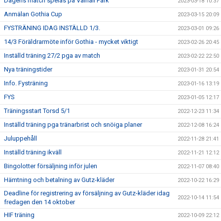
Dagens match spelas på Valhall Park
2023-03-18 10:37
Anmälan Gothia Cup
2023-03-15 20:09
FYSTRÄNING IDAG INSTÄLLD 1/3.
2023-03-01 09:26
14/3 Föräldrarmöte inför Gothia - mycket viktigt
2023-02-26 20:45
Inställd träning 27/2 pga av match
2023-02-22 22:50
Nya träningstider
2023-01-31 20:54
Info. Fysträning
2023-01-16 13:19
FYS
2023-01-05 12:17
Träningsstart Torsd 5/1
2022-12-23 11:34
Inställd träning pga tränarbrist och snöiga planer
2022-12-08 16:24
Juluppehåll
2022-11-28 21:41
Inställd träning ikväll
2022-11-21 12:12
Bingolotter försäljning inför julen
2022-11-07 08:40
Hämtning och betalning av Gutz-kläder
2022-10-22 16:29
Deadline för registrering av försäljning av Gutz-kläder idag
2022-10-14 11:54
fredagen den 14 oktober
HIF träning
2022-10-09 22:12