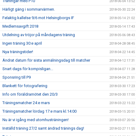
Träningar med P10
2018-06-04 13:52
Härligt gäng i sommarvärmen.
2018-05-30 22:24
Felaktig kallelse 9/6 mot Helsingborgs IF
2018-05-14 21:02
Medlemsavgift 2018
2018-05-14 17:43
Utdelning av tröjor på måndagens träning
2018-05-06 08:43
Ingen träning 30:e april
2018-04-28 08:45
Nya träningstider!
2018-04-22 14:45
Ändrat datum för sista anmälningsdag till matcher
2018-04-12 17:31
Snart dags för kompisligan...
2018-04-07 11:28
Sponsring till P9
2018-04-04 21:51
Blankett för fotografering
2018-03-30 17:23
Info om föräldramötet den 20/3
2018-03-30 17:00
Träningsmatcher 24:e mars
2018-03-22 15:22
Träningsmatcher lördag 17:e mars kl.14:00
2018-03-15 20:51
Nu är vi igång med utomhusträningen!
2018-03-07 20:56
Inställd träning 27/2 samt ändrad tränings dag!
2018-02-27 11:55