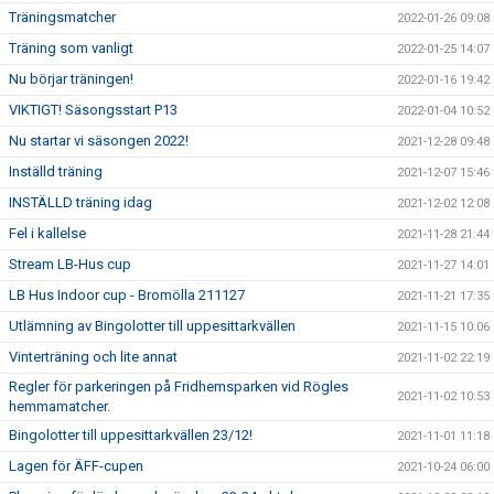
Träningsmatcher
2022-01-26 09:08
Träning som vanligt
2022-01-25 14:07
Nu börjar träningen!
2022-01-16 19:42
VIKTIGT! Säsongsstart P13
2022-01-04 10:52
Nu startar vi säsongen 2022!
2021-12-28 09:48
Inställd träning
2021-12-07 15:46
INSTÄLLD träning idag
2021-12-02 12:08
Fel i kallelse
2021-11-28 21:44
Stream LB-Hus cup
2021-11-27 14:01
LB Hus Indoor cup - Bromölla 211127
2021-11-21 17:35
Utlämning av Bingolotter till uppesittarkvällen
2021-11-15 10:06
Vinterträning och lite annat
2021-11-02 22:19
Regler för parkeringen på Fridhemsparken vid Rögles
2021-11-02 10:53
hemmamatcher.
Bingolotter till uppesittarkvällen 23/12!
2021-11-01 11:18
Lagen för ÄFF-cupen
2021-10-24 06:00