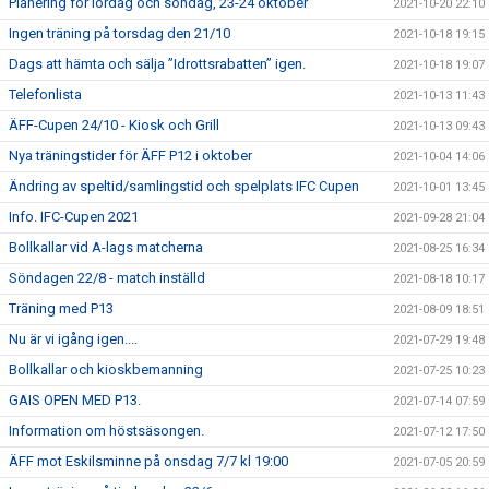
Planering för lördag och söndag, 23-24 oktober
2021-10-20 22:10
Ingen träning på torsdag den 21/10
2021-10-18 19:15
Dags att hämta och sälja ”Idrottsrabatten” igen.
2021-10-18 19:07
Telefonlista
2021-10-13 11:43
ÄFF-Cupen 24/10 - Kiosk och Grill
2021-10-13 09:43
Nya träningstider för ÄFF P12 i oktober
2021-10-04 14:06
Ändring av speltid/samlingstid och spelplats IFC Cupen
2021-10-01 13:45
Info. IFC-Cupen 2021
2021-09-28 21:04
Bollkallar vid A-lags matcherna
2021-08-25 16:34
Söndagen 22/8 - match inställd
2021-08-18 10:17
Träning med P13
2021-08-09 18:51
Nu är vi igång igen....
2021-07-29 19:48
Bollkallar och kioskbemanning
2021-07-25 10:23
GAIS OPEN MED P13.
2021-07-14 07:59
Information om höstsäsongen.
2021-07-12 17:50
ÄFF mot Eskilsminne på onsdag 7/7 kl 19:00
2021-07-05 20:59