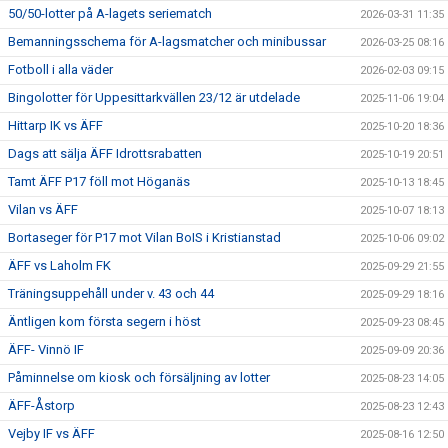
50/50-lotter på A-lagets seriematch
2026-03-31 11:35
Bemanningsschema för A-lagsmatcher och minibussar
2026-03-25 08:16
Fotboll i alla väder
2026-02-03 09:15
Bingolotter för Uppesittarkvällen 23/12 är utdelade
2025-11-06 19:04
Hittarp IK vs ÄFF
2025-10-20 18:36
Dags att sälja ÄFF Idrottsrabatten
2025-10-19 20:51
Tamt ÄFF P17 föll mot Höganäs
2025-10-13 18:45
Vilan vs ÄFF
2025-10-07 18:13
Bortaseger för P17 mot Vilan BoIS i Kristianstad
2025-10-06 09:02
ÄFF vs Laholm FK
2025-09-29 21:55
Träningsuppehåll under v. 43 och 44
2025-09-29 18:16
Äntligen kom första segern i höst
2025-09-23 08:45
ÄFF- Vinnö IF
2025-09-09 20:36
Påminnelse om kiosk och försäljning av lotter
2025-08-23 14:05
ÄFF-Åstorp
2025-08-23 12:43
Vejby IF vs ÄFF
2025-08-16 12:50