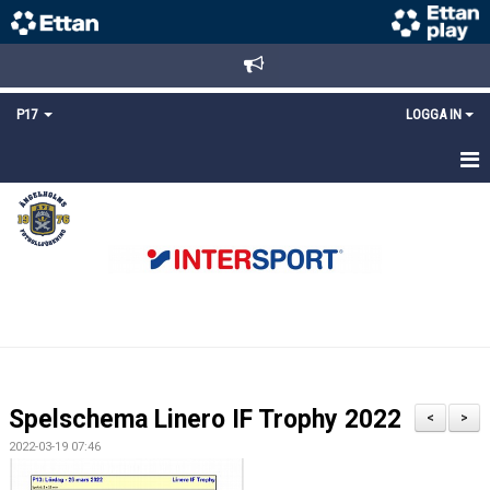
P17
LOGGA IN
HEM
NYHETER
TRUPPEN
KALENDER
MATCHER
Spelschema Linero IF Trophy 2022
<
>
DOKUMENT
2022-03-19 07:46
KONTAKT