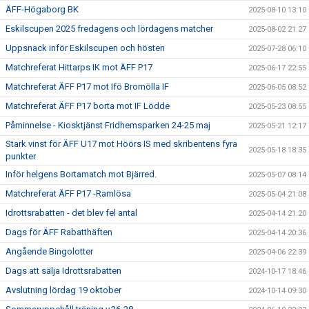
ÄFF-Högaborg BK
2025-08-10 13:10
Eskilscupen 2025 fredagens och lördagens matcher
2025-08-02 21:27
Uppsnack inför Eskilscupen och hösten
2025-07-28 06:10
Matchreferat Hittarps IK mot ÄFF P17
2025-06-17 22:55
Matchreferat ÄFF P17 mot Ifö Bromölla IF
2025-06-05 08:52
Matchreferat ÄFF P17 borta mot IF Lödde
2025-05-23 08:55
Påminnelse - Kiosktjänst Fridhemsparken 24-25 maj
2025-05-21 12:17
Stark vinst för ÄFF U17 mot Höörs IS med skribentens fyra
2025-05-18 18:35
punkter
Inför helgens Bortamatch mot Bjärred.
2025-05-07 08:14
Matchreferat ÄFF P17 -Ramlösa
2025-05-04 21:08
Idrottsrabatten - det blev fel antal
2025-04-14 21:20
Dags för ÄFF Rabatthäften
2025-04-14 20:36
Angående Bingolotter
2025-04-06 22:39
Dags att sälja Idrottsrabatten
2024-10-17 18:46
Avslutning lördag 19 oktober
2024-10-14 09:30