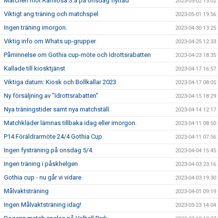
Matchen mot Ramlösa S:a på onsdag flyttad
2023-05-02 13:02
Viktigt ang träning och matchspel
2023-05-01 19:56
Ingen träning imorgon.
2023-04-30 13:25
Viktig info om Whats up-grupper
2023-04-25 12:33
Påminnelse om Gothia cup-möte och Idrottsrabatten
2023-04-23 18:35
Kallade till kiosktjänst
2023-04-17 16:57
Viktiga datum: Kiosk och Bollkallar 2023
2023-04-17 08:05
Ny försäljning av ”Idrottsrabatten”
2023-04-15 18:29
Nya träningstider samt nya matchställ.
2023-04-14 12:17
Matchkläder lämnas tillbaka idag eller imorgon.
2023-04-11 08:50
P14 Föräldrarmöte 24/4 Gothia Cup
2023-04-11 07:56
Ingen fysträning på onsdag 5/4.
2023-04-04 15:45
Ingen träning i påskhelgen
2023-04-03 23:16
Gothia cup - nu går vi vidare
2023-04-03 19:30
Målvaktsträning
2023-04-01 09:19
Ingen Målvaktsträning idag!
2023-03-23 14:04