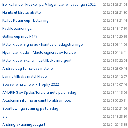
Bollkallar och kiosken på A-lagsmatcher, säsongen 2022
2022-04-26 21:04
Hämta ut Idrottsrabatten
2022-04-21 21:30
Kalles Kaviar cup - betalning
2022-04-18 21:44
Påsklovsändringar.
2022-04-11 17:59
Gothia cup med P14?
2022-04-10 20:55
Matchkläder signeras / hämtas onsdagsträningen
2022-04-05 11:26
Nya matchkläder - Måste signeras av förälder
2022-04-04 16:41
Matchkläder ska lämnas tillbaka imorgon!
2022-03-30 22:24
Ändrad dag för Eslövs matchen
2022-03-28 09:44
Lämna tillbaka matchkläder
2022-03-27 12:27
Spelschema Linero IF Trophy 2022
2022-03-19 07:46
ÄNDRING av Spelar/föräldramöte på onsdag.
2022-03-14 13:26
Akademin informerar samt föräldrarmöte.
2022-03-09 20:51
Sportlov, ingen träning på torsdag.
2022-02-20 21:06
5-5
2022-02-13 23:19
Ändring av träningsdagar!
2022-01-29 13:38