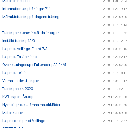
Matcher inställda!
2020-04-01 17:33
Information ang träningar P11
2020-03-29 19:17
Målvaktsträning på dagens träning.
2020-03-26 09:00
2020-03-14 14:13
Träningsmatcher inställda imorgon
2020-03-13 11:42
Inställd träning 12/3
2020-03-12 12:57
Lag mot Vellinge IF lörd 7/3
2020-03-05 21:16
Lag mot Eskilsminne
2020-02-29 22:17
Övernattningscup i Falkenberg 22-24/5
2020-02-27 07:20
Lag mot Leikin
2020-02-14 18:11
Varma kläder till cupen!!
2020-02-08 11:17
Träningsstart 2020!
2020-01-12 22:01
KVB-cupen, Åstorp
2019-12-22 21:58
Ny möjlighet att lämna matchkläder
2019-12-09 21:40
Matchkläder
2019-12-07 09:08
Lagindelning mot Vellinge
2019-11-14 17:47