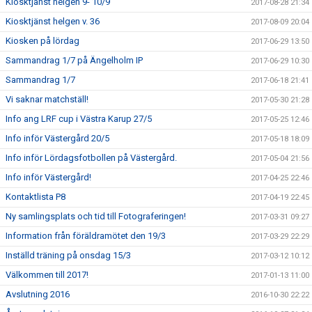
Kiosktjänst helgen 9- 10/9
2017-08-28 21:34
Kiosktjänst helgen v. 36
2017-08-09 20:04
Kiosken på lördag
2017-06-29 13:50
Sammandrag 1/7 på Ängelholm IP
2017-06-29 10:30
Sammandrag 1/7
2017-06-18 21:41
Vi saknar matchställ!
2017-05-30 21:28
Info ang LRF cup i Västra Karup 27/5
2017-05-25 12:46
Info inför Västergård 20/5
2017-05-18 18:09
Info inför Lördagsfotbollen på Västergård.
2017-05-04 21:56
Info inför Västergård!
2017-04-25 22:46
Kontaktlista P8
2017-04-19 22:45
Ny samlingsplats och tid till Fotograferingen!
2017-03-31 09:27
Information från föräldramötet den 19/3
2017-03-29 22:29
Inställd träning på onsdag 15/3
2017-03-12 10:12
Välkommen till 2017!
2017-01-13 11:00
Avslutning 2016
2016-10-30 22:22