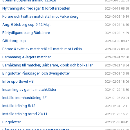
Sommaruppehåll träning v.26-28
2024-06-10 22:03
Ny träningstid fredagar & Idrottsrabatten
2024-04-19 08:58
Förare och tvätt av matchställ mot Falkenberg
2024-04-05 19:39
Ang. Göteborg cup 9-12 Maj.
2024-04-04 16:40
Förtydligande ang Bårbärare
2024-04-02 14:29
Göteborg cup
2024-03-30 08:47
Förare & tvätt av matchställ till match mot Leikin.
2024-03-27 08:23
Bemanning A-lagets matcher
2024-03-24 22:30
Samåkning till matcher, Bårbärare, kiosk och bollkallar
2024-03-21 18:34
Bingolotter Påskdagen och Sverigelotter
2024-03-01 13:18
Inför sportlovet v.8
2024-02-05 18:06
Insamling av gamla matchkläder
2024-01-29 13:50
Inställd inomhusträning 4/1.
2024-01-03 20:04
Inställd träning 5/12
2023-12-04 12:11
Inställd träning torsd 23/11
2023-11-23 16:21
Bingolotter
2023-11-03 09:41