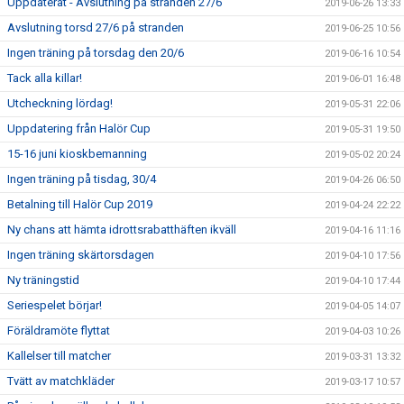
Uppdaterat - Avslutning på stranden 27/6
2019-06-26 13:33
Avslutning torsd 27/6 på stranden
2019-06-25 10:56
Ingen träning på torsdag den 20/6
2019-06-16 10:54
Tack alla killar!
2019-06-01 16:48
Utcheckning lördag!
2019-05-31 22:06
Uppdatering från Halör Cup
2019-05-31 19:50
15-16 juni kioskbemanning
2019-05-02 20:24
Ingen träning på tisdag, 30/4
2019-04-26 06:50
Betalning till Halör Cup 2019
2019-04-24 22:22
Ny chans att hämta idrottsrabatthäften ikväll
2019-04-16 11:16
Ingen träning skärtorsdagen
2019-04-10 17:56
Ny träningstid
2019-04-10 17:44
Seriespelet börjar!
2019-04-05 14:07
Föräldramöte flyttat
2019-04-03 10:26
Kallelser till matcher
2019-03-31 13:32
Tvätt av matchkläder
2019-03-17 10:57