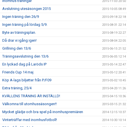
Inomhus träningar
2015-11-03 20:50
Avslutning utesäsongen 2015
2015-10-05 08:49
Ingen träning den 26/9
2015-09-18 22:18
Ingen träning på lördag 5/9.
2015-08-31 22:14
Byte av träningsplan.
2015-08-19 22:27
Då drar vi igång igen!
2015-08-04 22:05
Grillning den 13/6
2015-06-15 21:52
Träningsavslutning den 13/6
2015-06-05 12:14
En lyckad dag på Laröds IP
2015-05-14 22:47
Friends Cup 14 maj
2015-05-12 20:41
Köp A-lags biljetter från P/F09
2015-05-02 10:45
Extra träning, 25/4
2015-04-20 11:26
KVÄLLENS TRÄNING ÄR INSTÄLLD!
2015-04-15 10:36
Välkomna till utomhussäsongen!!
2015-03-15 21:32
Mycket glädje och bra spel på inomhuspremiären
2014-12-15 10:37
Vinterträffar med inomhusfotboll!
2014-10-30 10:14