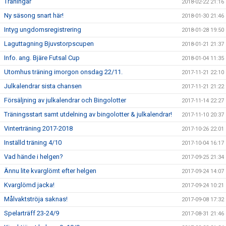
Träningar
2018-02-22 21:16
Ny säsong snart här!
2018-01-30 21:46
Intyg ungdomsregistrering
2018-01-28 19:50
Laguttagning Bjuvstorpscupen
2018-01-21 21:37
Info. ang. Bjäre Futsal Cup
2018-01-04 11:35
Utomhus träning imorgon onsdag 22/11.
2017-11-21 22:10
Julkalendrar sista chansen
2017-11-21 21:22
Försäljning av julkalendrar och Bingolotter
2017-11-14 22:27
Träningsstart samt utdelning av bingolotter & julkalendrar!
2017-11-10 20:37
Vinterträning 2017-2018
2017-10-26 22:01
Inställd träning 4/10
2017-10-04 16:17
Vad hände i helgen?
2017-09-25 21:34
Ännu lite kvarglömt efter helgen
2017-09-24 14:07
Kvarglömd jacka!
2017-09-24 10:21
Målvaktströja saknas!
2017-09-08 17:32
Spelarträff 23-24/9
2017-08-31 21:46