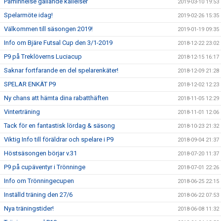
Påminnelse gällande kallelser
2019-03-10 19:53
Spelarmöte idag!
2019-02-26 15:35
Välkommen till säsongen 2019!
2019-01-19 09:35
Info om Bjäre Futsal Cup den 3/1-2019
2018-12-22 23:02
P9 på Treklöverns Luciacup
2018-12-15 16:17
Saknar fortfarande en del spelarenkäter!
2018-12-09 21:28
SPELAR ENKÄT P9
2018-12-02 12:23
Ny chans att hämta dina rabatthäften
2018-11-05 12:29
Vinterträning
2018-11-01 12:06
Tack för en fantastisk lördag & säsong
2018-10-23 21:32
Viktig Info till föräldrar och spelare i P9
2018-09-04 21:37
Höstsäsongen börjar v.31
2018-07-20 11:37
P9 på cupäventyr i Trönninge
2018-07-01 22:26
Info om Trönningecupen
2018-06-25 22:15
Inställd träning den 27/6
2018-06-22 07:53
Nya träningstider!
2018-06-08 11:32