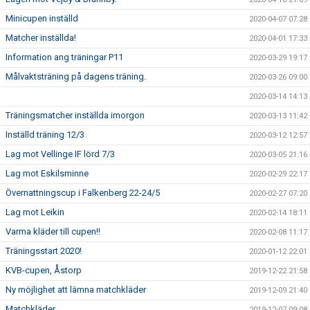
Minicupen inställd
2020-04-07 07:28
Matcher inställda!
2020-04-01 17:33
Information ang träningar P11
2020-03-29 19:17
Målvaktsträning på dagens träning.
2020-03-26 09:00
2020-03-14 14:13
Träningsmatcher inställda imorgon
2020-03-13 11:42
Inställd träning 12/3
2020-03-12 12:57
Lag mot Vellinge IF lörd 7/3
2020-03-05 21:16
Lag mot Eskilsminne
2020-02-29 22:17
Övernattningscup i Falkenberg 22-24/5
2020-02-27 07:20
Lag mot Leikin
2020-02-14 18:11
Varma kläder till cupen!!
2020-02-08 11:17
Träningsstart 2020!
2020-01-12 22:01
KVB-cupen, Åstorp
2019-12-22 21:58
Ny möjlighet att lämna matchkläder
2019-12-09 21:40
Matchkläder
2019-12-07 09:08