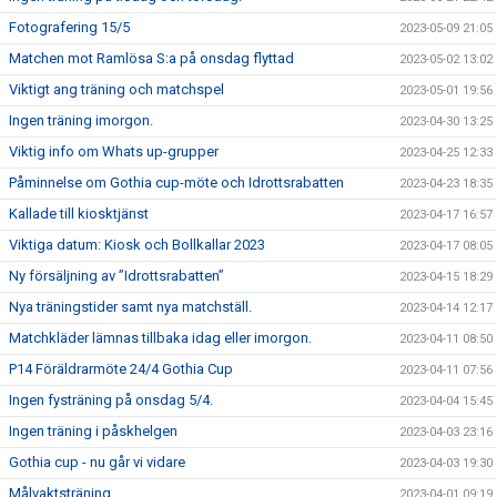
Fotografering 15/5
2023-05-09 21:05
Matchen mot Ramlösa S:a på onsdag flyttad
2023-05-02 13:02
Viktigt ang träning och matchspel
2023-05-01 19:56
Ingen träning imorgon.
2023-04-30 13:25
Viktig info om Whats up-grupper
2023-04-25 12:33
Påminnelse om Gothia cup-möte och Idrottsrabatten
2023-04-23 18:35
Kallade till kiosktjänst
2023-04-17 16:57
Viktiga datum: Kiosk och Bollkallar 2023
2023-04-17 08:05
Ny försäljning av ”Idrottsrabatten”
2023-04-15 18:29
Nya träningstider samt nya matchställ.
2023-04-14 12:17
Matchkläder lämnas tillbaka idag eller imorgon.
2023-04-11 08:50
P14 Föräldrarmöte 24/4 Gothia Cup
2023-04-11 07:56
Ingen fysträning på onsdag 5/4.
2023-04-04 15:45
Ingen träning i påskhelgen
2023-04-03 23:16
Gothia cup - nu går vi vidare
2023-04-03 19:30
Målvaktsträning
2023-04-01 09:19