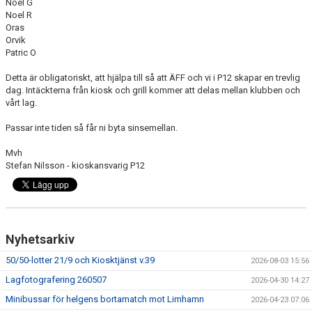
Noel G
Noel R
Oras
Orvik
Patric O
Detta är obligatoriskt, att hjälpa till så att ÄFF och vi i P12 skapar en trevlig
dag. Intäckterna från kiosk och grill kommer att delas mellan klubben och
vårt lag.
Passar inte tiden så får ni byta sinsemellan.
Mvh
Stefan Nilsson - kioskansvarig P12
Nyhetsarkiv
50/50-lotter 21/9 och Kiosktjänst v.39
2026-08-03 15:56
Lagfotografering 260507
2026-04-30 14:27
Minibussar för helgens bortamatch mot Limhamn
2026-04-23 07:06