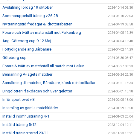
Avslutning lördag 19 oktober
2024-10-14 09:30
Sommaruppehåll träning v.26-28
2024-06-10 22:03
Ny träningstid fredagar & Idrottsrabatten
2024-04-19 08:58
Förare och tvätt av matchställ mot Falkenberg
2024-04-05 19:39
Ang. Göteborg cup 9-12 Maj.
2024-04-04 16:40
Förtydligande ang Bårbärare
2024-04-02 14:29
Göteborg cup
2024-03-30 08:47
Förare & tvätt av matchställ till match mot Leikin.
2024-03-27 08:23
Bemanning A-lagets matcher
2024-03-24 22:30
Samåkning till matcher, Bårbärare, kiosk och bollkallar
2024-03-21 18:34
Bingolotter Påskdagen och Sverigelotter
2024-03-01 13:18
Inför sportlovet v.8
2024-02-05 18:06
Insamling av gamla matchkläder
2024-01-29 13:50
Inställd inomhusträning 4/1.
2024-01-03 20:04
Inställd träning 5/12
2023-12-04 12:11
Inställd träning torsd 23/11
2023-11-23 16:21