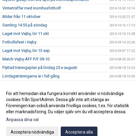
Vinterträffar med inomhusfotboll!
2014-10-30 10:14
Bilder från 11 oktober
2014-10-20 21:37
Samling 14:55 på söndag
2014-10-16 17:13
Laget mot Vejby, lör 11 okt
2014-10-10 15:38
Fotbollsfest i Vejby
2014-09-14 22:36
Laget mot Vejby, lör 13 sep
2014-09-07 17:52
Match Vejby-ÄFF P/F 09-10
2014-08-30 20:47
Flyttad träningsplan på lördag 23:e augusti
2014-08-18 10:53
Lördagsträningarna är i full gång
2014-08-18 10:30
Avslutningsmatcher i solsken
2014-06-22 14:28
Ändrad träningstid
För att hemsidan ska fungera korrekt använder vi nödvändiga
2014-06-07 19:27
cookies från SportAdmin. Dessa går inte att stänga av.
P/F09-10 spelar fotboll
2014-05-28 09:16
Föreningen kan också använda frivilliga cookies, t.ex. för statistik
eller marknadsföring. Du väljer själv om du vill acceptera dessa.
Anpassa dina val
Cookie-inställningar
Gå till Webbversion
Acceptera nödvändiga
Acceptera alla