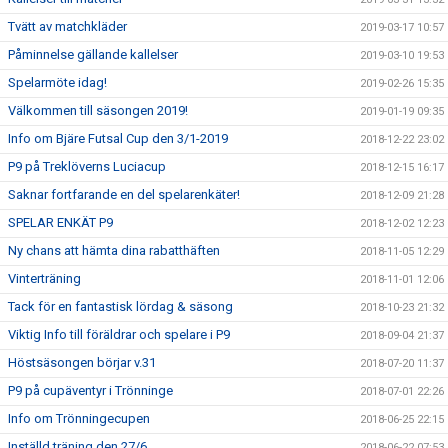
Tvätt av matchkläder
2019-03-17 10:57
Påminnelse gällande kallelser
2019-03-10 19:53
Spelarmöte idag!
2019-02-26 15:35
Välkommen till säsongen 2019!
2019-01-19 09:35
Info om Bjäre Futsal Cup den 3/1-2019
2018-12-22 23:02
P9 på Treklöverns Luciacup
2018-12-15 16:17
Saknar fortfarande en del spelarenkäter!
2018-12-09 21:28
SPELAR ENKÄT P9
2018-12-02 12:23
Ny chans att hämta dina rabatthäften
2018-11-05 12:29
Vinterträning
2018-11-01 12:06
Tack för en fantastisk lördag & säsong
2018-10-23 21:32
Viktig Info till föräldrar och spelare i P9
2018-09-04 21:37
Höstsäsongen börjar v.31
2018-07-20 11:37
P9 på cupäventyr i Trönninge
2018-07-01 22:26
Info om Trönningecupen
2018-06-25 22:15
Inställd träning den 27/6
2018-06-22 07:53