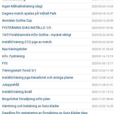
Ingen Målvaktsträning idag!
2023-03-23 14:04
Dagens match spelas på Valhall Park
2023-03-18 10:37
Anmälan Gothia Cup
2023-03-15 20:09
FYSTRÄNING IDAG INSTÄLLD 1/3.
2023-03-01 09:26
14/3 Föräldrarmöte inför Gothia - mycket viktigt
2023-02-26 20:45
Inställd träning 27/2 pga av match
2023-02-22 22:50
Nya träningstider
2023-01-31 20:54
Info. Fysträning
2023-01-16 13:19
FYS
2023-01-05 12:17
Träningsstart Torsd 5/1
2022-12-23 11:34
Inställd träning pga tränarbrist och snöiga planer
2022-12-08 16:24
Juluppehåll
2022-11-28 21:41
Inställd träning ikväll
2022-11-21 12:12
Bingolotter försäljning inför julen
2022-11-07 08:40
Hämtning och betalning av Gutz-kläder
2022-10-22 16:29
Deadline för registrering av försäljning av Gutz-kläder idag