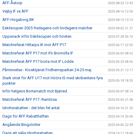
ÄFF-Åstorp
2025-08-23 12:43
Vejby IF vs ÄFF
2025-08-16 12:50
ÄFF-Högaborg BK
2025-08-10 13:10
Eskilscupen 2025 fredagens och lördagens matcher
2025-08-02 21:27
Uppsnack inför Eskilscupen och hösten
2025-07-28 06:10
Matchreferat Hittarps IK mot ÄFF P17
2025-06-17 22:55
Matchreferat ÄFF P17 mot Ifö Bromölla IF
2025-06-05 08:52
Matchreferat ÄFF P17 borta mot IF Lödde
2025-05-23 08:55
Påminnelse - Kiosktjänst Fridhemsparken 24-25 maj
2025-05-21 12:17
Stark vinst för ÄFF U17 mot Höörs IS med skribentens fyra
2025-05-18 18:35
punkter
Inför helgens Bortamatch mot Bjärred.
2025-05-07 08:14
Matchreferat ÄFF P17 -Ramlösa
2025-05-04 21:08
Idrottsrabatten - det blev fel antal
2025-04-14 21:20
Dags för ÄFF Rabatthäften
2025-04-14 20:36
Angående Bingolotter
2025-04-06 22:39
Dags att sälja Idrottsrabatten
2024-10-17 18:46