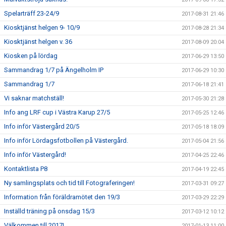
Spelarträff 23-24/9
2017-08-31 21:46
Kiosktjänst helgen 9- 10/9
2017-08-28 21:34
Kiosktjänst helgen v. 36
2017-08-09 20:04
Kiosken på lördag
2017-06-29 13:50
Sammandrag 1/7 på Ängelholm IP
2017-06-29 10:30
Sammandrag 1/7
2017-06-18 21:41
Vi saknar matchställ!
2017-05-30 21:28
Info ang LRF cup i Västra Karup 27/5
2017-05-25 12:46
Info inför Västergård 20/5
2017-05-18 18:09
Info inför Lördagsfotbollen på Västergård.
2017-05-04 21:56
Info inför Västergård!
2017-04-25 22:46
Kontaktlista P8
2017-04-19 22:45
Ny samlingsplats och tid till Fotograferingen!
2017-03-31 09:27
Information från föräldramötet den 19/3
2017-03-29 22:29
Inställd träning på onsdag 15/3
2017-03-12 10:12
Välkommen till 2017!
2017-01-13 11:00