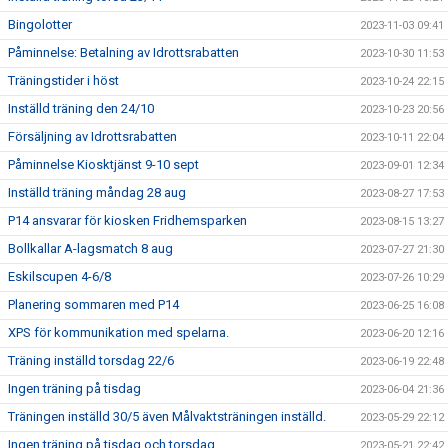
Bingolotter
2023-11-03 09:41
Påminnelse: Betalning av Idrottsrabatten
2023-10-30 11:53
Träningstider i höst
2023-10-24 22:15
Inställd träning den 24/10
2023-10-23 20:56
Försäljning av Idrottsrabatten
2023-10-11 22:04
Påminnelse Kiosktjänst 9-10 sept
2023-09-01 12:34
Inställd träning måndag 28 aug
2023-08-27 17:53
P14 ansvarar för kiosken Fridhemsparken
2023-08-15 13:27
Bollkallar A-lagsmatch 8 aug
2023-07-27 21:30
Eskilscupen 4-6/8
2023-07-26 10:29
Planering sommaren med P14
2023-06-25 16:08
XPS för kommunikation med spelarna.
2023-06-20 12:16
Träning inställd torsdag 22/6
2023-06-19 22:48
Ingen träning på tisdag
2023-06-04 21:36
Träningen inställd 30/5 även Målvaktsträningen inställd.
2023-05-29 22:12
Ingen träning på tisdag och torsdag.
2023-05-21 22:42