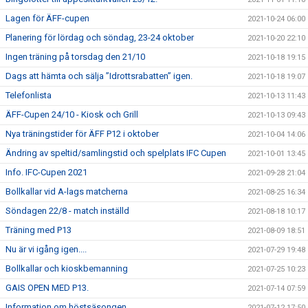
Lagen för ÄFF-cupen
2021-10-24 06:00
Planering för lördag och söndag, 23-24 oktober
2021-10-20 22:10
Ingen träning på torsdag den 21/10
2021-10-18 19:15
Dags att hämta och sälja ”Idrottsrabatten” igen.
2021-10-18 19:07
Telefonlista
2021-10-13 11:43
ÄFF-Cupen 24/10 - Kiosk och Grill
2021-10-13 09:43
Nya träningstider för ÄFF P12 i oktober
2021-10-04 14:06
Ändring av speltid/samlingstid och spelplats IFC Cupen
2021-10-01 13:45
Info. IFC-Cupen 2021
2021-09-28 21:04
Bollkallar vid A-lags matcherna
2021-08-25 16:34
Söndagen 22/8 - match inställd
2021-08-18 10:17
Träning med P13
2021-08-09 18:51
Nu är vi igång igen....
2021-07-29 19:48
Bollkallar och kioskbemanning
2021-07-25 10:23
GAIS OPEN MED P13.
2021-07-14 07:59
Information om höstsäsongen.
2021-07-12 17:50