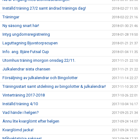
Inställd träning 27/2 samt ändrad tränings dag!
2018-02-27 11:55
Träningar
2018-02-22 21:16
Ny säsong snart här!
2018-01-30 21:46
Intyg ungdomsregistrering
2018-01-28 19:50
Laguttagning Bjuvstorpscupen
2018-01-21 21:37
Info. ang. Bjäre Futsal Cup
2018-01-04 11:35
Utomhus träning imorgon onsdag 22/11.
2017-11-21 22:10
Julkalendrar sista chansen
2017-11-21 21:22
Försäljning av julkalendrar och Bingolotter
2017-11-14 22:27
Träningsstart samt utdelning av bingolotter & julkalendrar!
2017-11-10 20:37
Vinterträning 2017-2018
2017-10-26 22:01
Inställd träning 4/10
2017-10-04 16:17
Vad hände i helgen?
2017-09-25 21:34
Ännu lite kvarglömt efter helgen
2017-09-24 14:07
Kvarglömd jacka!
2017-09-24 10:21
Målvaktströja saknas!
2017-09-08 17:32