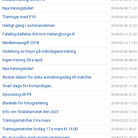
Nya träningstider!
2018-06-08 11:32
Träningar med P10
2018-06-04 13:52
Härligt gäng i sommarvärmen.
2018-05-30 22:24
Felaktig kallelse 9/6 mot Helsingborgs IF
2018-05-14 21:02
Medlemsavgift 2018
2018-05-14 17:43
Utdelning av tröjor på måndagens träning
2018-05-06 08:43
Ingen träning 30:e april
2018-04-28 08:45
Nya träningstider!
2018-04-22 14:45
Ändrat datum för sista anmälningsdag till matcher
2018-04-12 17:31
Snart dags för kompisligan...
2018-04-07 11:28
Sponsring till P9
2018-04-04 21:51
Blankett för fotografering
2018-03-30 17:23
Info om föräldramötet den 20/3
2018-03-30 17:00
Träningsmatcher 24:e mars
2018-03-22 15:22
Träningsmatcher lördag 17:e mars kl.14:00
2018-03-15 20:51
Nu är vi igång med utomhusträningen!
2018-03-07 20:56