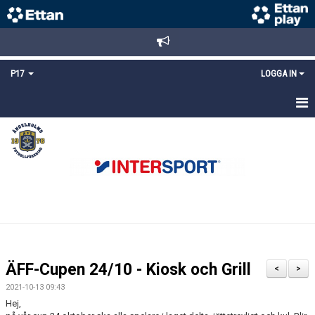
P17
LOGGA IN
HEM
NYHETER
TRUPPEN
KALENDER
MATCHER
ÄFF-Cupen 24/10 - Kiosk och Grill
<
>
DOKUMENT
2021-10-13 09:43
Hej,
KONTAKT