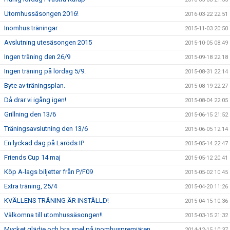
Utomhussäsongen 2016!
2016-03-22 22:51
Inomhus träningar
2015-11-03 20:50
Avslutning utesäsongen 2015
2015-10-05 08:49
Ingen träning den 26/9
2015-09-18 22:18
Ingen träning på lördag 5/9.
2015-08-31 22:14
Byte av träningsplan.
2015-08-19 22:27
Då drar vi igång igen!
2015-08-04 22:05
Grillning den 13/6
2015-06-15 21:52
Träningsavslutning den 13/6
2015-06-05 12:14
En lyckad dag på Laröds IP
2015-05-14 22:47
Friends Cup 14 maj
2015-05-12 20:41
Köp A-lags biljetter från P/F09
2015-05-02 10:45
Extra träning, 25/4
2015-04-20 11:26
KVÄLLENS TRÄNING ÄR INSTÄLLD!
2015-04-15 10:36
Välkomna till utomhussäsongen!!
2015-03-15 21:32
Mycket glädje och bra spel på inomhuspremiären
2014-12-15 10:37