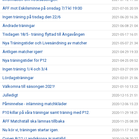
ÄFF mot Eskilsminne på onsdag 7/7 kl 19:00
2021-07-05 20:59
Ingen träning på tisdag den 22/6
2021-06-20 16:26
Ändrade träningar
2021-06-08 21:04
Tisdagen 18/5 - träning flyttad till Ängavången
2021-05-17 16:01
Nya Träningstider och Livesändning av matcher
2021-05-07 21:34
Äntligen matcher igen!
2021-04-29 19:33
Nya träningstider för P12
2021-04-25 09:52
Ingen träning 1/4 och 3/4
2021-03-27 09:59
Lördagsträningar
2021-02-01 21:06
Välkomna till säsongen 2021!
2021-01-10 13:22
Julledigt
2020-12-15 21:51
Påminnelse - inlämning matchkläder
2020-12-06 15:23
P10 killar på våra träningar samt träning med P12.
2020-11-29 18:21
ÄFF Matchställ ska lämnas tillbaka
2020-11-25 08:39
Nu kör vi, träningen startar igen.
2020-11-17 14:38
Cupen 8/11 i Landskrona är inställd
2020-10-28 20:27