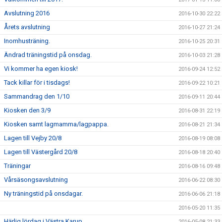
Avslutning 2016
2016-10-30 22:22
Årets avslutning
2016-10-27 21:24
Inomhusträning.
2016-10-25 20:31
Ändrad träningstid på onsdag.
2016-10-03 21:28
Vi kommer ha egen kiosk!
2016-09-24 12:52
Tack killar för i tisdags!
2016-09-22 10:21
Sammandrag den 1/10
2016-09-11 20:44
Kiosken den 3/9
2016-08-31 22:19
Kiosken samt lagmamma/lagpappa.
2016-08-21 21:34
Lagen till Vejby 20/8
2016-08-19 08:08
Lagen till Västergård 20/8
2016-08-18 20:40
Träningar
2016-08-16 09:48
Vårsäsongsavslutning
2016-06-22 08:30
Ny träningstid på onsdagar.
2016-06-06 21:18
2016-05-20 11:35
Härlig lördag i Västra Karup
2016-05-08 21:33