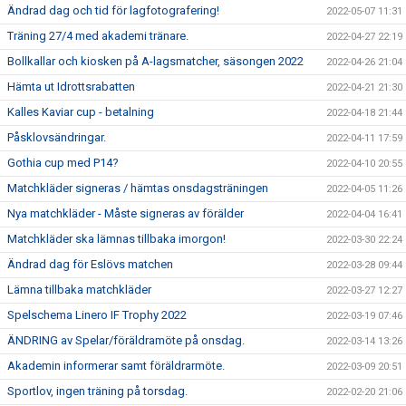
Ändrad dag och tid för lagfotografering!
2022-05-07 11:31
Träning 27/4 med akademi tränare.
2022-04-27 22:19
Bollkallar och kiosken på A-lagsmatcher, säsongen 2022
2022-04-26 21:04
Hämta ut Idrottsrabatten
2022-04-21 21:30
Kalles Kaviar cup - betalning
2022-04-18 21:44
Påsklovsändringar.
2022-04-11 17:59
Gothia cup med P14?
2022-04-10 20:55
Matchkläder signeras / hämtas onsdagsträningen
2022-04-05 11:26
Nya matchkläder - Måste signeras av förälder
2022-04-04 16:41
Matchkläder ska lämnas tillbaka imorgon!
2022-03-30 22:24
Ändrad dag för Eslövs matchen
2022-03-28 09:44
Lämna tillbaka matchkläder
2022-03-27 12:27
Spelschema Linero IF Trophy 2022
2022-03-19 07:46
ÄNDRING av Spelar/föräldramöte på onsdag.
2022-03-14 13:26
Akademin informerar samt föräldrarmöte.
2022-03-09 20:51
Sportlov, ingen träning på torsdag.
2022-02-20 21:06