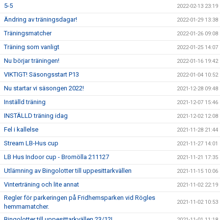
5-5
2022-02-13 23:19
Ändring av träningsdagar!
2022-01-29 13:38
Träningsmatcher
2022-01-26 09:08
Träning som vanligt
2022-01-25 14:07
Nu börjar träningen!
2022-01-16 19:42
VIKTIGT! Säsongsstart P13
2022-01-04 10:52
Nu startar vi säsongen 2022!
2021-12-28 09:48
Inställd träning
2021-12-07 15:46
INSTÄLLD träning idag
2021-12-02 12:08
Fel i kallelse
2021-11-28 21:44
Stream LB-Hus cup
2021-11-27 14:01
LB Hus Indoor cup - Bromölla 211127
2021-11-21 17:35
Utlämning av Bingolotter till uppesittarkvällen
2021-11-15 10:06
Vinterträning och lite annat
2021-11-02 22:19
Regler för parkeringen på Fridhemsparken vid Rögles
2021-11-02 10:53
hemmamatcher.
Bingolotter till uppesittarkvällen 23/12!
2021-11-01 11:18