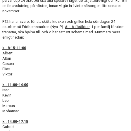
på vår cup 24 oktober ska alla spelare i laget delta, jättetrevligt och kul. Blir
en fin avslutning på hösten, innan vi går in i vintersäsongen lite senare i
november.
P12 har ansvaret för att sköta kiosken och grillen hela söndagen 24
oktober på Fridhemsparken (Nya IP).
ALLA föräldrar
, 1 per familj förutom
tränarna, ska hjälpa till, och vi har satt ett schema med 3-timmars pass
enligt nedan:
kl. 8:15-11:00
Albert
Albin
Casper
Elias
Viktor
kl. 11:00-14:00
Isac
Kevin
Leo
Marcus
Mohamad
kl. 14:00-17:15
Gabriel