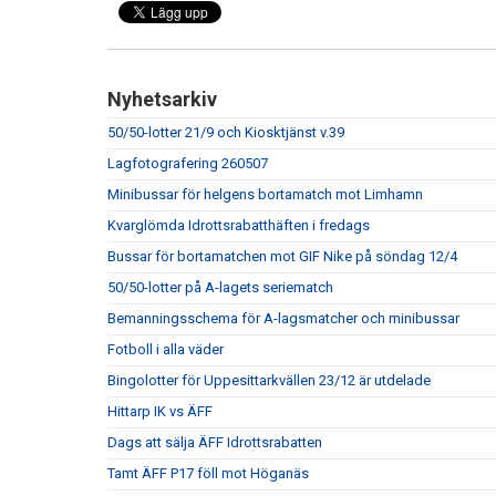
Nyhetsarkiv
50/50-lotter 21/9 och Kiosktjänst v.39
Lagfotografering 260507
Minibussar för helgens bortamatch mot Limhamn
Kvarglömda Idrottsrabatthäften i fredags
Bussar för bortamatchen mot GIF Nike på söndag 12/4
50/50-lotter på A-lagets seriematch
Bemanningsschema för A-lagsmatcher och minibussar
Fotboll i alla väder
Bingolotter för Uppesittarkvällen 23/12 är utdelade
Hittarp IK vs ÄFF
Dags att sälja ÄFF Idrottsrabatten
Tamt ÄFF P17 föll mot Höganäs