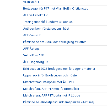
Vilan vs ÄFF
Bortaseger för P17 mot Vilan BoIS i Kristianstad
ÄFF vs Laholm FK
Träningsuppehåll under v. 43 och 44
Äntligen kom första segern i höst
ÄFF- Vinnö IF
Påminnelse om kiosk och försäljning av lotter
ÄFF-Åstorp
Vejby IF vs ÄFF
ÄFF-Högaborg BK
Eskilscupen 2025 fredagens och lördagens matcher
Uppsnack inför Eskilscupen och hösten
Matchreferat Hittarps IK mot ÄFF P17
Matchreferat ÄFF P17 mot Ifö Bromölla IF
Matchreferat ÄFF P17 borta mot IF Lödde
Påminnelse - Kiosktjänst Fridhemsparken 24-25 maj