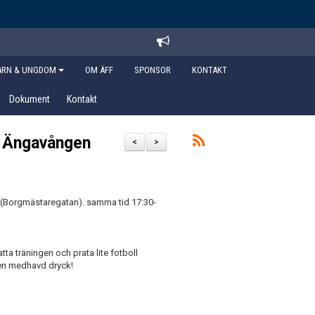
ARN & UNGDOM
OM ÄFF
SPONSOR
KONTAKT
Dokument
Kontakt
ll Ängavången
<
>
 (Borgmästaregatan). samma tid 17:30-
tta träningen och prata lite fotboll
gen medhavd dryck!