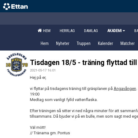
HEM
HERRLAG
DAMLAG
AKADEMI
B
Hem
Nyheter
Truppen
Kalender
Matcher
Tisdagen 18/5 - träning flyttad ti
2021-05-17 16:01
Hej på er,
vi flyttar på tisdagens träning till gräsplanen på
Ängavången
.
19:00
Medtag som vanligt fylld vattenflaska.
Efter träningen så sitter vi ned några minuter för att sammanfa
tillsammans. Då bjuder vi på en bulle, men som sagt med e
Väl mött!
// Tränarna gm. Pontus