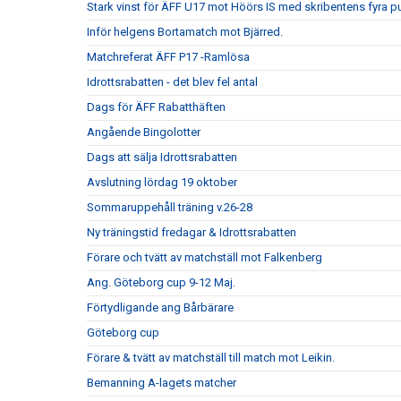
Stark vinst för ÄFF U17 mot Höörs IS med skribentens fyra p
Inför helgens Bortamatch mot Bjärred.
Matchreferat ÄFF P17 -Ramlösa
Idrottsrabatten - det blev fel antal
Dags för ÄFF Rabatthäften
Angående Bingolotter
Dags att sälja Idrottsrabatten
Avslutning lördag 19 oktober
Sommaruppehåll träning v.26-28
Ny träningstid fredagar & Idrottsrabatten
Förare och tvätt av matchställ mot Falkenberg
Ang. Göteborg cup 9-12 Maj.
Förtydligande ang Bårbärare
Göteborg cup
Förare & tvätt av matchställ till match mot Leikin.
Bemanning A-lagets matcher