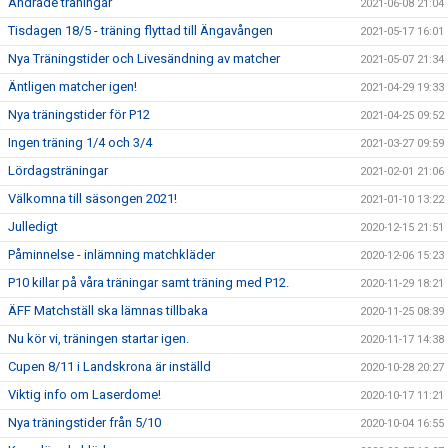
Ändrade träningar
2021-06-08 21:04
Tisdagen 18/5 - träning flyttad till Ängavången
2021-05-17 16:01
Nya Träningstider och Livesändning av matcher
2021-05-07 21:34
Äntligen matcher igen!
2021-04-29 19:33
Nya träningstider för P12
2021-04-25 09:52
Ingen träning 1/4 och 3/4
2021-03-27 09:59
Lördagsträningar
2021-02-01 21:06
Välkomna till säsongen 2021!
2021-01-10 13:22
Julledigt
2020-12-15 21:51
Påminnelse - inlämning matchkläder
2020-12-06 15:23
P10 killar på våra träningar samt träning med P12.
2020-11-29 18:21
ÄFF Matchställ ska lämnas tillbaka
2020-11-25 08:39
Nu kör vi, träningen startar igen.
2020-11-17 14:38
Cupen 8/11 i Landskrona är inställd
2020-10-28 20:27
Viktig info om Laserdome!
2020-10-17 11:21
Nya träningstider från 5/10
2020-10-04 16:55