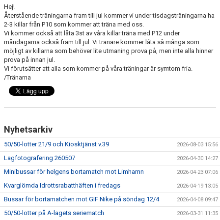
Hej!
Återstående träningarna fram till jul kommer vi under tisdagsträningarna ha
2-3 killar från P10 som kommer att träna med oss.
Vi kommer också att låta 3st av våra killar träna med P12 under
måndagarna också fram till jul. Vi tränare kommer låta så många som
möjligt av killarna som behöver lite utmaning prova på, men inte alla hinner
prova på innan jul.
Vi förutsätter att alla som kommer på våra träningar är symtom fria.
/Tränarna
Nyhetsarkiv
50/50-lotter 21/9 och Kiosktjänst v.39
2026-08-03 15:56
Lagfotografering 260507
2026-04-30 14:27
Minibussar för helgens bortamatch mot Limhamn
2026-04-23 07:06
Kvarglömda Idrottsrabatthäften i fredags
2026-04-19 13:05
Bussar för bortamatchen mot GIF Nike på söndag 12/4
2026-04-08 09:47
50/50-lotter på A-lagets seriematch
2026-03-31 11:35