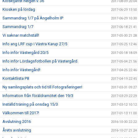
Kiosktjänst helgen v. 36
2017-08-09 20:04
Kiosken på lördag
2017-06-29 13:50
Sammandrag 1/7 på Ängelholm IP
2017-06-29 10:30
Sammandrag 1/7
2017-06-18 21:41
Vi saknar matchställ!
2017-05-30 21:28
Info ang LRF cup i Västra Karup 27/5
2017-05-25 12:46
Info inför Västergård 20/5
2017-05-18 18:09
Info inför Lördagsfotbollen på Västergård.
2017-05-04 21:56
Info inför Västergård!
2017-04-25 22:46
Kontaktlista P8
2017-04-19 22:45
Ny samlingsplats och tid till Fotograferingen!
2017-03-31 09:27
Information från föräldramötet den 19/3
2017-03-29 22:29
Inställd träning på onsdag 15/3
2017-03-12 10:12
Välkommen till 2017!
2017-01-13 11:00
Avslutning 2016
2016-10-30 22:22
Årets avslutning
2016-10-27 21:24