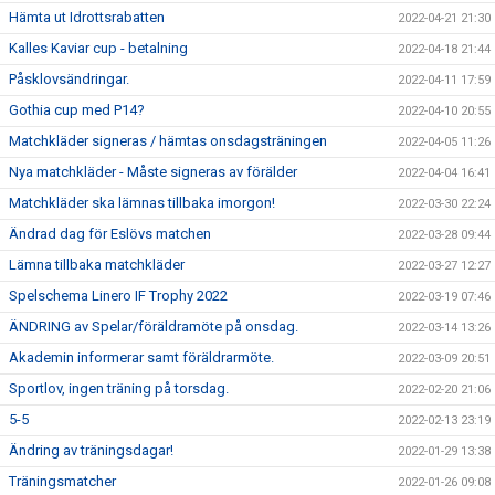
Hämta ut Idrottsrabatten
2022-04-21 21:30
Kalles Kaviar cup - betalning
2022-04-18 21:44
Påsklovsändringar.
2022-04-11 17:59
Gothia cup med P14?
2022-04-10 20:55
Matchkläder signeras / hämtas onsdagsträningen
2022-04-05 11:26
Nya matchkläder - Måste signeras av förälder
2022-04-04 16:41
Matchkläder ska lämnas tillbaka imorgon!
2022-03-30 22:24
Ändrad dag för Eslövs matchen
2022-03-28 09:44
Lämna tillbaka matchkläder
2022-03-27 12:27
Spelschema Linero IF Trophy 2022
2022-03-19 07:46
ÄNDRING av Spelar/föräldramöte på onsdag.
2022-03-14 13:26
Akademin informerar samt föräldrarmöte.
2022-03-09 20:51
Sportlov, ingen träning på torsdag.
2022-02-20 21:06
5-5
2022-02-13 23:19
Ändring av träningsdagar!
2022-01-29 13:38
Träningsmatcher
2022-01-26 09:08