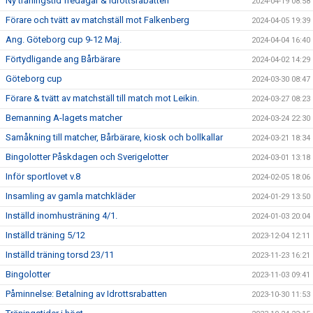
Ny träningstid fredagar & Idrottsrabatten
2024-04-19 08:58
Förare och tvätt av matchställ mot Falkenberg
2024-04-05 19:39
Ang. Göteborg cup 9-12 Maj.
2024-04-04 16:40
Förtydligande ang Bårbärare
2024-04-02 14:29
Göteborg cup
2024-03-30 08:47
Förare & tvätt av matchställ till match mot Leikin.
2024-03-27 08:23
Bemanning A-lagets matcher
2024-03-24 22:30
Samåkning till matcher, Bårbärare, kiosk och bollkallar
2024-03-21 18:34
Bingolotter Påskdagen och Sverigelotter
2024-03-01 13:18
Inför sportlovet v.8
2024-02-05 18:06
Insamling av gamla matchkläder
2024-01-29 13:50
Inställd inomhusträning 4/1.
2024-01-03 20:04
Inställd träning 5/12
2023-12-04 12:11
Inställd träning torsd 23/11
2023-11-23 16:21
Bingolotter
2023-11-03 09:41
Påminnelse: Betalning av Idrottsrabatten
2023-10-30 11:53