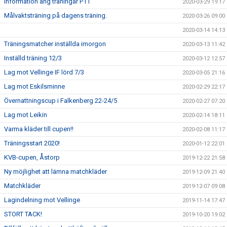
Information ang träningar P11
2020-03-29 19:17
Målvaktsträning på dagens träning.
2020-03-26 09:00
2020-03-14 14:13
Träningsmatcher inställda imorgon
2020-03-13 11:42
Inställd träning 12/3
2020-03-12 12:57
Lag mot Vellinge IF lörd 7/3
2020-03-05 21:16
Lag mot Eskilsminne
2020-02-29 22:17
Övernattningscup i Falkenberg 22-24/5
2020-02-27 07:20
Lag mot Leikin
2020-02-14 18:11
Varma kläder till cupen!!
2020-02-08 11:17
Träningsstart 2020!
2020-01-12 22:01
KVB-cupen, Åstorp
2019-12-22 21:58
Ny möjlighet att lämna matchkläder
2019-12-09 21:40
Matchkläder
2019-12-07 09:08
Lagindelning mot Vellinge
2019-11-14 17:47
STORT TACK!
2019-10-20 19:02