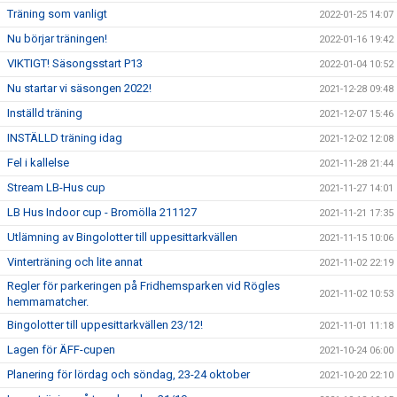
Träning som vanligt
2022-01-25 14:07
Nu börjar träningen!
2022-01-16 19:42
VIKTIGT! Säsongsstart P13
2022-01-04 10:52
Nu startar vi säsongen 2022!
2021-12-28 09:48
Inställd träning
2021-12-07 15:46
INSTÄLLD träning idag
2021-12-02 12:08
Fel i kallelse
2021-11-28 21:44
Stream LB-Hus cup
2021-11-27 14:01
LB Hus Indoor cup - Bromölla 211127
2021-11-21 17:35
Utlämning av Bingolotter till uppesittarkvällen
2021-11-15 10:06
Vinterträning och lite annat
2021-11-02 22:19
Regler för parkeringen på Fridhemsparken vid Rögles
2021-11-02 10:53
hemmamatcher.
Bingolotter till uppesittarkvällen 23/12!
2021-11-01 11:18
Lagen för ÄFF-cupen
2021-10-24 06:00
Planering för lördag och söndag, 23-24 oktober
2021-10-20 22:10