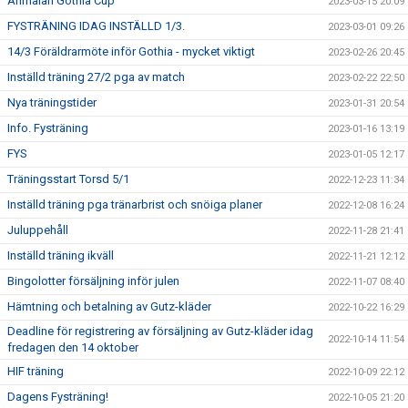
Anmälan Gothia Cup
2023-03-15 20:09
FYSTRÄNING IDAG INSTÄLLD 1/3.
2023-03-01 09:26
14/3 Föräldrarmöte inför Gothia - mycket viktigt
2023-02-26 20:45
Inställd träning 27/2 pga av match
2023-02-22 22:50
Nya träningstider
2023-01-31 20:54
Info. Fysträning
2023-01-16 13:19
FYS
2023-01-05 12:17
Träningsstart Torsd 5/1
2022-12-23 11:34
Inställd träning pga tränarbrist och snöiga planer
2022-12-08 16:24
Juluppehåll
2022-11-28 21:41
Inställd träning ikväll
2022-11-21 12:12
Bingolotter försäljning inför julen
2022-11-07 08:40
Hämtning och betalning av Gutz-kläder
2022-10-22 16:29
Deadline för registrering av försäljning av Gutz-kläder idag
2022-10-14 11:54
fredagen den 14 oktober
HIF träning
2022-10-09 22:12
Dagens Fysträning!
2022-10-05 21:20