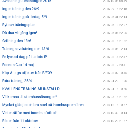
Avslutning utesäsongen 2015
2015-10-05 08:49
Ingen träning den 26/9
2015-09-18 22:18
Ingen träning på lördag 5/9.
2015-08-31 22:14
Byte av träningsplan.
2015-08-19 22:27
Då drar vi igång igen!
2015-08-04 22:05
Grillning den 13/6
2015-06-15 21:52
Träningsavslutning den 13/6
2015-06-05 12:14
En lyckad dag på Laröds IP
2015-05-14 22:47
Friends Cup 14 maj
2015-05-12 20:41
Köp A-lags biljetter från P/F09
2015-05-02 10:45
Extra träning, 25/4
2015-04-20 11:26
KVÄLLENS TRÄNING ÄR INSTÄLLD!
2015-04-15 10:36
Välkomna till utomhussäsongen!!
2015-03-15 21:32
Mycket glädje och bra spel på inomhuspremiären
2014-12-15 10:37
Vinterträffar med inomhusfotboll!
2014-10-30 10:14
Bilder från 11 oktober
2014-10-20 21:37