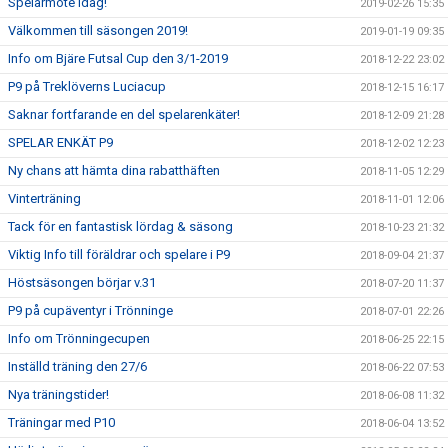
Spelarmöte idag!
2019-02-26 15:35
Välkommen till säsongen 2019!
2019-01-19 09:35
Info om Bjäre Futsal Cup den 3/1-2019
2018-12-22 23:02
P9 på Treklöverns Luciacup
2018-12-15 16:17
Saknar fortfarande en del spelarenkäter!
2018-12-09 21:28
SPELAR ENKÄT P9
2018-12-02 12:23
Ny chans att hämta dina rabatthäften
2018-11-05 12:29
Vinterträning
2018-11-01 12:06
Tack för en fantastisk lördag & säsong
2018-10-23 21:32
Viktig Info till föräldrar och spelare i P9
2018-09-04 21:37
Höstsäsongen börjar v.31
2018-07-20 11:37
P9 på cupäventyr i Trönninge
2018-07-01 22:26
Info om Trönningecupen
2018-06-25 22:15
Inställd träning den 27/6
2018-06-22 07:53
Nya träningstider!
2018-06-08 11:32
Träningar med P10
2018-06-04 13:52