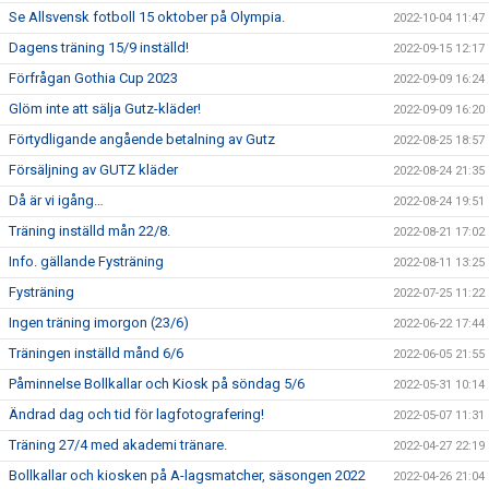
Se Allsvensk fotboll 15 oktober på Olympia.
2022-10-04 11:47
Dagens träning 15/9 inställd!
2022-09-15 12:17
Förfrågan Gothia Cup 2023
2022-09-09 16:24
Glöm inte att sälja Gutz-kläder!
2022-09-09 16:20
Förtydligande angående betalning av Gutz
2022-08-25 18:57
Försäljning av GUTZ kläder
2022-08-24 21:35
Då är vi igång…
2022-08-24 19:51
Träning inställd mån 22/8.
2022-08-21 17:02
Info. gällande Fysträning
2022-08-11 13:25
Fysträning
2022-07-25 11:22
Ingen träning imorgon (23/6)
2022-06-22 17:44
Träningen inställd månd 6/6
2022-06-05 21:55
Påminnelse Bollkallar och Kiosk på söndag 5/6
2022-05-31 10:14
Ändrad dag och tid för lagfotografering!
2022-05-07 11:31
Träning 27/4 med akademi tränare.
2022-04-27 22:19
Bollkallar och kiosken på A-lagsmatcher, säsongen 2022
2022-04-26 21:04