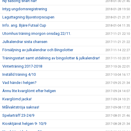
Ny säsong snart här!
2018-01-30 21:46
Intyg ungdomsregistrering
2018-01-28 19:50
Laguttagning Bjuvstorpscupen
2018-01-21 21:37
Info. ang. Bjäre Futsal Cup
2018-01-04 11:35
Utomhus träning imorgon onsdag 22/11.
2017-11-21 22:10
Julkalendrar sista chansen
2017-11-21 21:22
Försäljning av julkalendrar och Bingolotter
2017-11-14 22:27
Träningsstart samt utdelning av bingolotter & julkalendrar!
2017-11-10 20:37
Vinterträning 2017-2018
2017-10-26 22:01
Inställd träning 4/10
2017-10-04 16:17
Vad hände i helgen?
2017-09-25 21:34
Ännu lite kvarglömt efter helgen
2017-09-24 14:07
Kvarglömd jacka!
2017-09-24 10:21
Målvaktströja saknas!
2017-09-08 17:32
Spelarträff 23-24/9
2017-08-31 21:46
Kiosktjänst helgen 9- 10/9
2017-08-28 21:34