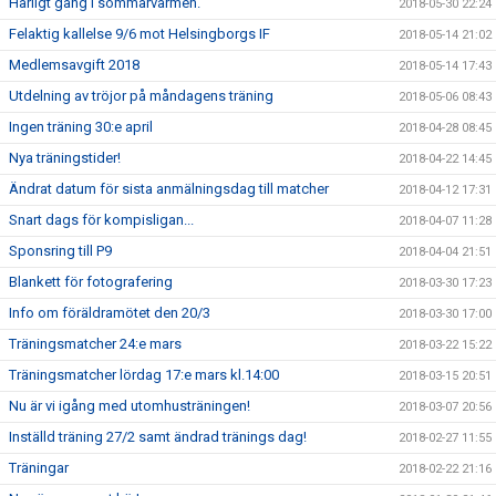
Härligt gäng i sommarvärmen.
2018-05-30 22:24
Felaktig kallelse 9/6 mot Helsingborgs IF
2018-05-14 21:02
Medlemsavgift 2018
2018-05-14 17:43
Utdelning av tröjor på måndagens träning
2018-05-06 08:43
Ingen träning 30:e april
2018-04-28 08:45
Nya träningstider!
2018-04-22 14:45
Ändrat datum för sista anmälningsdag till matcher
2018-04-12 17:31
Snart dags för kompisligan...
2018-04-07 11:28
Sponsring till P9
2018-04-04 21:51
Blankett för fotografering
2018-03-30 17:23
Info om föräldramötet den 20/3
2018-03-30 17:00
Träningsmatcher 24:e mars
2018-03-22 15:22
Träningsmatcher lördag 17:e mars kl.14:00
2018-03-15 20:51
Nu är vi igång med utomhusträningen!
2018-03-07 20:56
Inställd träning 27/2 samt ändrad tränings dag!
2018-02-27 11:55
Träningar
2018-02-22 21:16