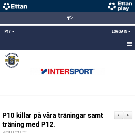
P17
LOGGA IN
HEM
NYHETER
TRUPPEN
KALENDER
MATCHER
P10 killar på våra träningar samt
<
>
DOKUMENT
träning med P12.
2020-11-29 18:21
KONTAKT