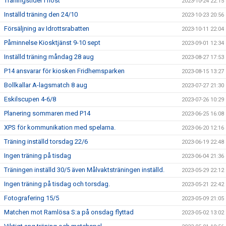
Träningstider i höst
2023-10-24 22:15
Inställd träning den 24/10
2023-10-23 20:56
Försäljning av Idrottsrabatten
2023-10-11 22:04
Påminnelse Kiosktjänst 9-10 sept
2023-09-01 12:34
Inställd träning måndag 28 aug
2023-08-27 17:53
P14 ansvarar för kiosken Fridhemsparken
2023-08-15 13:27
Bollkallar A-lagsmatch 8 aug
2023-07-27 21:30
Eskilscupen 4-6/8
2023-07-26 10:29
Planering sommaren med P14
2023-06-25 16:08
XPS för kommunikation med spelarna.
2023-06-20 12:16
Träning inställd torsdag 22/6
2023-06-19 22:48
Ingen träning på tisdag
2023-06-04 21:36
Träningen inställd 30/5 även Målvaktsträningen inställd.
2023-05-29 22:12
Ingen träning på tisdag och torsdag.
2023-05-21 22:42
Fotografering 15/5
2023-05-09 21:05
Matchen mot Ramlösa S:a på onsdag flyttad
2023-05-02 13:02