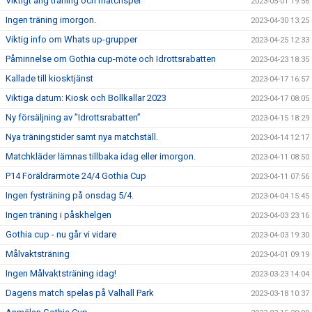
Viktigt ang träning och matchspel
2023-05-01 19:56
Ingen träning imorgon.
2023-04-30 13:25
Viktig info om Whats up-grupper
2023-04-25 12:33
Påminnelse om Gothia cup-möte och Idrottsrabatten
2023-04-23 18:35
Kallade till kiosktjänst
2023-04-17 16:57
Viktiga datum: Kiosk och Bollkallar 2023
2023-04-17 08:05
Ny försäljning av ”Idrottsrabatten”
2023-04-15 18:29
Nya träningstider samt nya matchställ.
2023-04-14 12:17
Matchkläder lämnas tillbaka idag eller imorgon.
2023-04-11 08:50
P14 Föräldrarmöte 24/4 Gothia Cup
2023-04-11 07:56
Ingen fysträning på onsdag 5/4.
2023-04-04 15:45
Ingen träning i påskhelgen
2023-04-03 23:16
Gothia cup - nu går vi vidare
2023-04-03 19:30
Målvaktsträning
2023-04-01 09:19
Ingen Målvaktsträning idag!
2023-03-23 14:04
Dagens match spelas på Valhall Park
2023-03-18 10:37