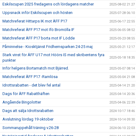
Eskilscupen 2025 fredagens och lördagens matcher
2025-08-02 21:27
Uppsnack inför Eskilscupen och hösten
2025-07-28 06:10
Matchreferat Hittarps IK mot ÄFF P17
2025-06-17 22:55
Matchreferat ÄFF P17 mot Ifö Bromölla IF
2025-06-05 08:52
Matchreferat ÄFF P17 borta mot IF Lödde
2025-05-23 08:55
Påminnelse - Kiosktjänst Fridhemsparken 24-25 maj
2025-05-21 12:17
Stark vinst för ÄFF U17 mot Höörs IS med skribentens fyra
2025-05-18 18:35
punkter
Inför helgens Bortamatch mot Bjärred.
2025-05-07 08:14
Matchreferat ÄFF P17 -Ramlösa
2025-05-04 21:08
Idrottsrabatten - det blev fel antal
2025-04-14 21:20
Dags för ÄFF Rabatthäften
2025-04-14 20:36
Angående Bingolotter
2025-04-06 22:39
Dags att sälja Idrottsrabatten
2024-10-17 18:46
Avslutning lördag 19 oktober
2024-10-14 09:30
Sommaruppehåll träning v.26-28
2024-06-10 22:03