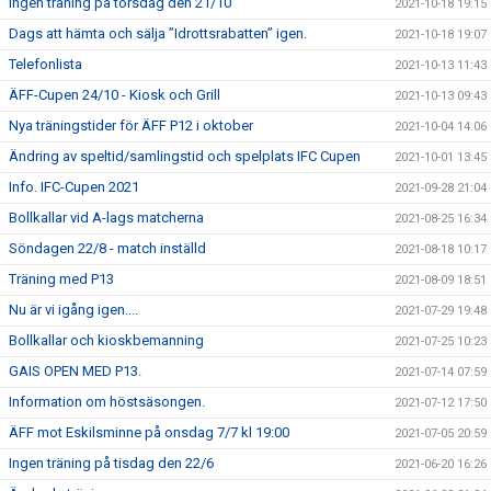
Ingen träning på torsdag den 21/10
2021-10-18 19:15
Dags att hämta och sälja ”Idrottsrabatten” igen.
2021-10-18 19:07
Telefonlista
2021-10-13 11:43
ÄFF-Cupen 24/10 - Kiosk och Grill
2021-10-13 09:43
Nya träningstider för ÄFF P12 i oktober
2021-10-04 14:06
Ändring av speltid/samlingstid och spelplats IFC Cupen
2021-10-01 13:45
Info. IFC-Cupen 2021
2021-09-28 21:04
Bollkallar vid A-lags matcherna
2021-08-25 16:34
Söndagen 22/8 - match inställd
2021-08-18 10:17
Träning med P13
2021-08-09 18:51
Nu är vi igång igen....
2021-07-29 19:48
Bollkallar och kioskbemanning
2021-07-25 10:23
GAIS OPEN MED P13.
2021-07-14 07:59
Information om höstsäsongen.
2021-07-12 17:50
ÄFF mot Eskilsminne på onsdag 7/7 kl 19:00
2021-07-05 20:59
Ingen träning på tisdag den 22/6
2021-06-20 16:26