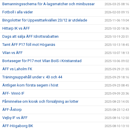
Bemanningsschema för A-lagsmatcher och minibussar
2026-03-25 08:16
Fotboll i alla väder
2026-02-03 09:15
Bingolotter för Uppesittarkvällen 23/12 är utdelade
2025-11-06 19:04
Hittarp IK vs ÄFF
2025-10-20 18:36
Dags att sälja ÄFF Idrottsrabatten
2025-10-19 20:51
Tamt ÄFF P17 föll mot Höganäs
2025-10-13 18:45
Vilan vs ÄFF
2025-10-07 18:13
Bortaseger för P17 mot Vilan BoIS i Kristianstad
2025-10-06 09:02
ÄFF vs Laholm FK
2025-09-29 21:55
Träningsuppehåll under v. 43 och 44
2025-09-29 18:16
Äntligen kom första segern i höst
2025-09-23 08:45
ÄFF- Vinnö IF
2025-09-09 20:36
Påminnelse om kiosk och försäljning av lotter
2025-08-23 14:05
ÄFF-Åstorp
2025-08-23 12:43
Vejby IF vs ÄFF
2025-08-16 12:50
ÄFF-Högaborg BK
2025-08-10 13:10