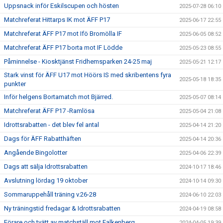
Uppsnack inför Eskilscupen och hösten
2025-07-28 06:10
Matchreferat Hittarps IK mot ÄFF P17
2025-06-17 22:55
Matchreferat ÄFF P17 mot Ifö Bromölla IF
2025-06-05 08:52
Matchreferat ÄFF P17 borta mot IF Lödde
2025-05-23 08:55
Påminnelse - Kiosktjänst Fridhemsparken 24-25 maj
2025-05-21 12:17
Stark vinst för ÄFF U17 mot Höörs IS med skribentens fyra
2025-05-18 18:35
punkter
Inför helgens Bortamatch mot Bjärred.
2025-05-07 08:14
Matchreferat ÄFF P17 -Ramlösa
2025-05-04 21:08
Idrottsrabatten - det blev fel antal
2025-04-14 21:20
Dags för ÄFF Rabatthäften
2025-04-14 20:36
Angående Bingolotter
2025-04-06 22:39
Dags att sälja Idrottsrabatten
2024-10-17 18:46
Avslutning lördag 19 oktober
2024-10-14 09:30
Sommaruppehåll träning v.26-28
2024-06-10 22:03
Ny träningstid fredagar & Idrottsrabatten
2024-04-19 08:58
Förare och tvätt av matchställ mot Falkenberg
2024-04-05 19:39