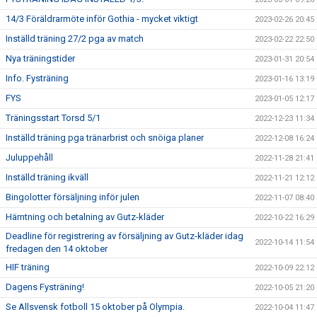
14/3 Föräldrarmöte inför Gothia - mycket viktigt
2023-02-26 20:45
Inställd träning 27/2 pga av match
2023-02-22 22:50
Nya träningstider
2023-01-31 20:54
Info. Fysträning
2023-01-16 13:19
FYS
2023-01-05 12:17
Träningsstart Torsd 5/1
2022-12-23 11:34
Inställd träning pga tränarbrist och snöiga planer
2022-12-08 16:24
Juluppehåll
2022-11-28 21:41
Inställd träning ikväll
2022-11-21 12:12
Bingolotter försäljning inför julen
2022-11-07 08:40
Hämtning och betalning av Gutz-kläder
2022-10-22 16:29
Deadline för registrering av försäljning av Gutz-kläder idag
2022-10-14 11:54
fredagen den 14 oktober
HIF träning
2022-10-09 22:12
Dagens Fysträning!
2022-10-05 21:20
Se Allsvensk fotboll 15 oktober på Olympia.
2022-10-04 11:47