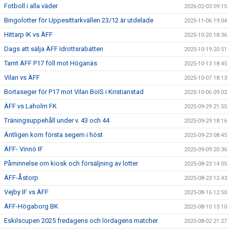
Fotboll i alla väder
2026-02-03 09:15
Bingolotter för Uppesittarkvällen 23/12 är utdelade
2025-11-06 19:04
Hittarp IK vs ÄFF
2025-10-20 18:36
Dags att sälja ÄFF Idrottsrabatten
2025-10-19 20:51
Tamt ÄFF P17 föll mot Höganäs
2025-10-13 18:45
Vilan vs ÄFF
2025-10-07 18:13
Bortaseger för P17 mot Vilan BoIS i Kristianstad
2025-10-06 09:02
ÄFF vs Laholm FK
2025-09-29 21:55
Träningsuppehåll under v. 43 och 44
2025-09-29 18:16
Äntligen kom första segern i höst
2025-09-23 08:45
ÄFF- Vinnö IF
2025-09-09 20:36
Påminnelse om kiosk och försäljning av lotter
2025-08-23 14:05
ÄFF-Åstorp
2025-08-23 12:43
Vejby IF vs ÄFF
2025-08-16 12:50
ÄFF-Högaborg BK
2025-08-10 13:10
Eskilscupen 2025 fredagens och lördagens matcher
2025-08-02 21:27