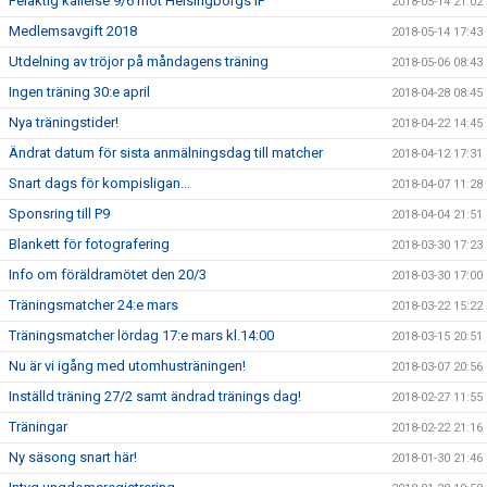
Felaktig kallelse 9/6 mot Helsingborgs IF
2018-05-14 21:02
Medlemsavgift 2018
2018-05-14 17:43
Utdelning av tröjor på måndagens träning
2018-05-06 08:43
Ingen träning 30:e april
2018-04-28 08:45
Nya träningstider!
2018-04-22 14:45
Ändrat datum för sista anmälningsdag till matcher
2018-04-12 17:31
Snart dags för kompisligan...
2018-04-07 11:28
Sponsring till P9
2018-04-04 21:51
Blankett för fotografering
2018-03-30 17:23
Info om föräldramötet den 20/3
2018-03-30 17:00
Träningsmatcher 24:e mars
2018-03-22 15:22
Träningsmatcher lördag 17:e mars kl.14:00
2018-03-15 20:51
Nu är vi igång med utomhusträningen!
2018-03-07 20:56
Inställd träning 27/2 samt ändrad tränings dag!
2018-02-27 11:55
Träningar
2018-02-22 21:16
Ny säsong snart här!
2018-01-30 21:46