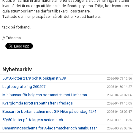
Klubben samlar in alla matchställ efter säsongens slut. Vi har inga matcher
kvar så det är nu dags att lämna in de lånade prylarna. Tröja, kortbyxor och
gula strumpor lämnas därför tillbaka till oss tränare.
Tvättade och i en plastpåse - så blir det enkelt att hantera.
tack på förhand!
// Tränarna
Nyhetsarkiv
50/50-lotter 21/9 och Kiosktjänst v.39
2026-08-03 15:56
Lagfotografering 260507
2026-04-30 14:27
Minibussar för helgens bortamatch mot Limhamn
2026-04-23 07:06
Kvarglömda Idrottsrabatthäften i fredags
2026-04-19 13:05
Bussar för bortamatchen mot GIF Nike på söndag 12/4
2026-04-08 09:47
50/50-lotter på A-lagets seriematch
2026-03-31 11:35
Bemanningsschema för A-lagsmatcher och minibussar
2026-03-25 08:16