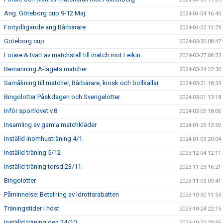
Ang. Göteborg cup 9-12 Maj.
2024-04-04 16:40
Förtydligande ang Bårbärare
2024-04-02 14:29
Göteborg cup
2024-03-30 08:47
Förare & tvätt av matchställ till match mot Leikin.
2024-03-27 08:23
Bemanning A-lagets matcher
2024-03-24 22:30
Samåkning till matcher, Bårbärare, kiosk och bollkallar
2024-03-21 18:34
Bingolotter Påskdagen och Sverigelotter
2024-03-01 13:18
Inför sportlovet v.8
2024-02-05 18:06
Insamling av gamla matchkläder
2024-01-29 13:50
Inställd inomhusträning 4/1.
2024-01-03 20:04
Inställd träning 5/12
2023-12-04 12:11
Inställd träning torsd 23/11
2023-11-23 16:21
Bingolotter
2023-11-03 09:41
Påminnelse: Betalning av Idrottsrabatten
2023-10-30 11:53
Träningstider i höst
2023-10-24 22:15
Inställd träning den 24/10
2023-10-23 20:56