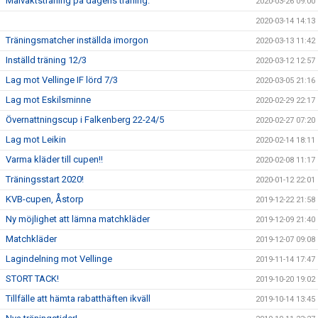
Målvaktsträning på dagens träning.
2020-03-26 09:00
2020-03-14 14:13
Träningsmatcher inställda imorgon
2020-03-13 11:42
Inställd träning 12/3
2020-03-12 12:57
Lag mot Vellinge IF lörd 7/3
2020-03-05 21:16
Lag mot Eskilsminne
2020-02-29 22:17
Övernattningscup i Falkenberg 22-24/5
2020-02-27 07:20
Lag mot Leikin
2020-02-14 18:11
Varma kläder till cupen!!
2020-02-08 11:17
Träningsstart 2020!
2020-01-12 22:01
KVB-cupen, Åstorp
2019-12-22 21:58
Ny möjlighet att lämna matchkläder
2019-12-09 21:40
Matchkläder
2019-12-07 09:08
Lagindelning mot Vellinge
2019-11-14 17:47
STORT TACK!
2019-10-20 19:02
Tillfälle att hämta rabatthäften ikväll
2019-10-14 13:45