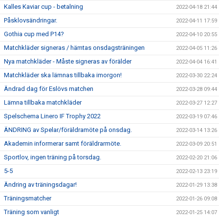
Kalles Kaviar cup - betalning
2022-04-18 21:44
Påsklovsändringar.
2022-04-11 17:59
Gothia cup med P14?
2022-04-10 20:55
Matchkläder signeras / hämtas onsdagsträningen
2022-04-05 11:26
Nya matchkläder - Måste signeras av förälder
2022-04-04 16:41
Matchkläder ska lämnas tillbaka imorgon!
2022-03-30 22:24
Ändrad dag för Eslövs matchen
2022-03-28 09:44
Lämna tillbaka matchkläder
2022-03-27 12:27
Spelschema Linero IF Trophy 2022
2022-03-19 07:46
ÄNDRING av Spelar/föräldramöte på onsdag.
2022-03-14 13:26
Akademin informerar samt föräldrarmöte.
2022-03-09 20:51
Sportlov, ingen träning på torsdag.
2022-02-20 21:06
5-5
2022-02-13 23:19
Ändring av träningsdagar!
2022-01-29 13:38
Träningsmatcher
2022-01-26 09:08
Träning som vanligt
2022-01-25 14:07