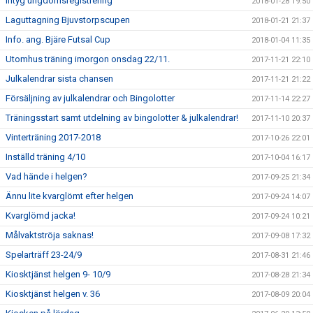
Intyg ungdomsregistrering
2018-01-28 19:50
Laguttagning Bjuvstorpscupen
2018-01-21 21:37
Info. ang. Bjäre Futsal Cup
2018-01-04 11:35
Utomhus träning imorgon onsdag 22/11.
2017-11-21 22:10
Julkalendrar sista chansen
2017-11-21 21:22
Försäljning av julkalendrar och Bingolotter
2017-11-14 22:27
Träningsstart samt utdelning av bingolotter & julkalendrar!
2017-11-10 20:37
Vinterträning 2017-2018
2017-10-26 22:01
Inställd träning 4/10
2017-10-04 16:17
Vad hände i helgen?
2017-09-25 21:34
Ännu lite kvarglömt efter helgen
2017-09-24 14:07
Kvarglömd jacka!
2017-09-24 10:21
Målvaktströja saknas!
2017-09-08 17:32
Spelarträff 23-24/9
2017-08-31 21:46
Kiosktjänst helgen 9- 10/9
2017-08-28 21:34
Kiosktjänst helgen v. 36
2017-08-09 20:04