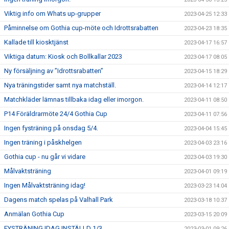
Viktig info om Whats up-grupper
2023-04-25 12:33
Påminnelse om Gothia cup-möte och Idrottsrabatten
2023-04-23 18:35
Kallade till kiosktjänst
2023-04-17 16:57
Viktiga datum: Kiosk och Bollkallar 2023
2023-04-17 08:05
Ny försäljning av ”Idrottsrabatten”
2023-04-15 18:29
Nya träningstider samt nya matchställ.
2023-04-14 12:17
Matchkläder lämnas tillbaka idag eller imorgon.
2023-04-11 08:50
P14 Föräldrarmöte 24/4 Gothia Cup
2023-04-11 07:56
Ingen fysträning på onsdag 5/4.
2023-04-04 15:45
Ingen träning i påskhelgen
2023-04-03 23:16
Gothia cup - nu går vi vidare
2023-04-03 19:30
Målvaktsträning
2023-04-01 09:19
Ingen Målvaktsträning idag!
2023-03-23 14:04
Dagens match spelas på Valhall Park
2023-03-18 10:37
Anmälan Gothia Cup
2023-03-15 20:09
FYSTRÄNING IDAG INSTÄLLD 1/3.
2023-03-01 09:26