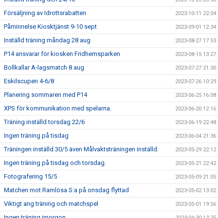
Försäljning av Idrottsrabatten
2023-10-11 22:04
Påminnelse Kiosktjänst 9-10 sept
2023-09-01 12:34
Inställd träning måndag 28 aug
2023-08-27 17:53
P14 ansvarar för kiosken Fridhemsparken
2023-08-15 13:27
Bollkallar A-lagsmatch 8 aug
2023-07-27 21:30
Eskilscupen 4-6/8
2023-07-26 10:29
Planering sommaren med P14
2023-06-25 16:08
XPS för kommunikation med spelarna.
2023-06-20 12:16
Träning inställd torsdag 22/6
2023-06-19 22:48
Ingen träning på tisdag
2023-06-04 21:36
Träningen inställd 30/5 även Målvaktsträningen inställd.
2023-05-29 22:12
Ingen träning på tisdag och torsdag.
2023-05-21 22:42
Fotografering 15/5
2023-05-09 21:05
Matchen mot Ramlösa S:a på onsdag flyttad
2023-05-02 13:02
Viktigt ang träning och matchspel
2023-05-01 19:56
Ingen träning imorgon.
2023-04-30 13:25