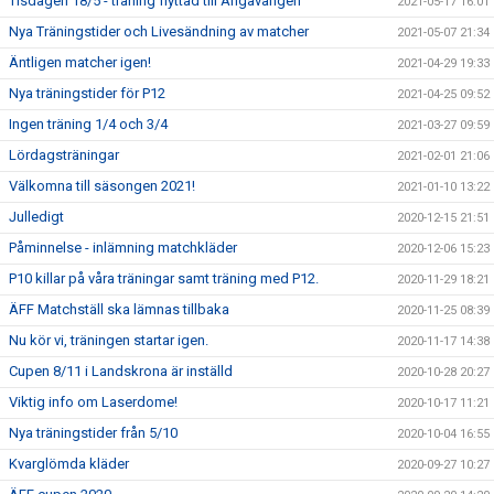
Tisdagen 18/5 - träning flyttad till Ängavången
2021-05-17 16:01
Nya Träningstider och Livesändning av matcher
2021-05-07 21:34
Äntligen matcher igen!
2021-04-29 19:33
Nya träningstider för P12
2021-04-25 09:52
Ingen träning 1/4 och 3/4
2021-03-27 09:59
Lördagsträningar
2021-02-01 21:06
Välkomna till säsongen 2021!
2021-01-10 13:22
Julledigt
2020-12-15 21:51
Påminnelse - inlämning matchkläder
2020-12-06 15:23
P10 killar på våra träningar samt träning med P12.
2020-11-29 18:21
ÄFF Matchställ ska lämnas tillbaka
2020-11-25 08:39
Nu kör vi, träningen startar igen.
2020-11-17 14:38
Cupen 8/11 i Landskrona är inställd
2020-10-28 20:27
Viktig info om Laserdome!
2020-10-17 11:21
Nya träningstider från 5/10
2020-10-04 16:55
Kvarglömda kläder
2020-09-27 10:27