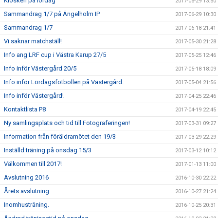
Kiosken på lördag
2017-06-29 13:50
Sammandrag 1/7 på Ängelholm IP
2017-06-29 10:30
Sammandrag 1/7
2017-06-18 21:41
Vi saknar matchställ!
2017-05-30 21:28
Info ang LRF cup i Västra Karup 27/5
2017-05-25 12:46
Info inför Västergård 20/5
2017-05-18 18:09
Info inför Lördagsfotbollen på Västergård.
2017-05-04 21:56
Info inför Västergård!
2017-04-25 22:46
Kontaktlista P8
2017-04-19 22:45
Ny samlingsplats och tid till Fotograferingen!
2017-03-31 09:27
Information från föräldramötet den 19/3
2017-03-29 22:29
Inställd träning på onsdag 15/3
2017-03-12 10:12
Välkommen till 2017!
2017-01-13 11:00
Avslutning 2016
2016-10-30 22:22
Årets avslutning
2016-10-27 21:24
Inomhusträning.
2016-10-25 20:31