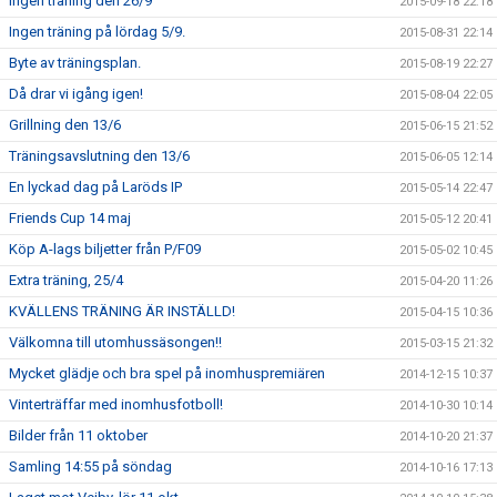
Ingen träning den 26/9
2015-09-18 22:18
Ingen träning på lördag 5/9.
2015-08-31 22:14
Byte av träningsplan.
2015-08-19 22:27
Då drar vi igång igen!
2015-08-04 22:05
Grillning den 13/6
2015-06-15 21:52
Träningsavslutning den 13/6
2015-06-05 12:14
En lyckad dag på Laröds IP
2015-05-14 22:47
Friends Cup 14 maj
2015-05-12 20:41
Köp A-lags biljetter från P/F09
2015-05-02 10:45
Extra träning, 25/4
2015-04-20 11:26
KVÄLLENS TRÄNING ÄR INSTÄLLD!
2015-04-15 10:36
Välkomna till utomhussäsongen!!
2015-03-15 21:32
Mycket glädje och bra spel på inomhuspremiären
2014-12-15 10:37
Vinterträffar med inomhusfotboll!
2014-10-30 10:14
Bilder från 11 oktober
2014-10-20 21:37
Samling 14:55 på söndag
2014-10-16 17:13