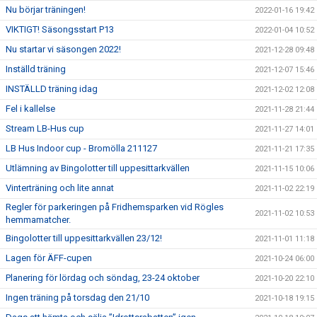
Nu börjar träningen!
2022-01-16 19:42
VIKTIGT! Säsongsstart P13
2022-01-04 10:52
Nu startar vi säsongen 2022!
2021-12-28 09:48
Inställd träning
2021-12-07 15:46
INSTÄLLD träning idag
2021-12-02 12:08
Fel i kallelse
2021-11-28 21:44
Stream LB-Hus cup
2021-11-27 14:01
LB Hus Indoor cup - Bromölla 211127
2021-11-21 17:35
Utlämning av Bingolotter till uppesittarkvällen
2021-11-15 10:06
Vinterträning och lite annat
2021-11-02 22:19
Regler för parkeringen på Fridhemsparken vid Rögles
2021-11-02 10:53
hemmamatcher.
Bingolotter till uppesittarkvällen 23/12!
2021-11-01 11:18
Lagen för ÄFF-cupen
2021-10-24 06:00
Planering för lördag och söndag, 23-24 oktober
2021-10-20 22:10
Ingen träning på torsdag den 21/10
2021-10-18 19:15