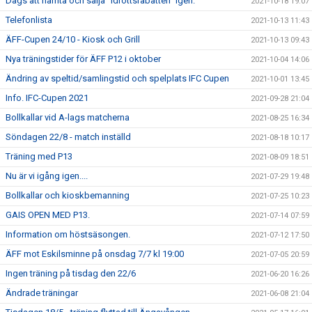
Dags att hämta och sälja ”Idrottsrabatten” igen.
2021-10-18 19:07
Telefonlista
2021-10-13 11:43
ÄFF-Cupen 24/10 - Kiosk och Grill
2021-10-13 09:43
Nya träningstider för ÄFF P12 i oktober
2021-10-04 14:06
Ändring av speltid/samlingstid och spelplats IFC Cupen
2021-10-01 13:45
Info. IFC-Cupen 2021
2021-09-28 21:04
Bollkallar vid A-lags matcherna
2021-08-25 16:34
Söndagen 22/8 - match inställd
2021-08-18 10:17
Träning med P13
2021-08-09 18:51
Nu är vi igång igen....
2021-07-29 19:48
Bollkallar och kioskbemanning
2021-07-25 10:23
GAIS OPEN MED P13.
2021-07-14 07:59
Information om höstsäsongen.
2021-07-12 17:50
ÄFF mot Eskilsminne på onsdag 7/7 kl 19:00
2021-07-05 20:59
Ingen träning på tisdag den 22/6
2021-06-20 16:26
Ändrade träningar
2021-06-08 21:04