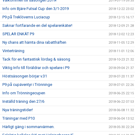
Välkommen till säsongen 2019!
2019-01-19 09:35
Info om Bjäre Futsal Cup den 3/1-2019
2018-12-22 23:02
P9 på Treklöverns Luciacup
2018-12-15 16:17
Saknar fortfarande en del spelarenkäter!
2018-12-09 21:28
SPELAR ENKÄT P9
2018-12-02 12:23
Ny chans att hämta dina rabatthäften
2018-11-05 12:29
Vinterträning
2018-11-01 12:06
Tack för en fantastisk lördag & säsong
2018-10-23 21:32
Viktig Info till föräldrar och spelare i P9
2018-09-04 21:37
Höstsäsongen börjar v.31
2018-07-20 11:37
P9 på cupäventyr i Trönninge
2018-07-01 22:26
Info om Trönningecupen
2018-06-25 22:15
Inställd träning den 27/6
2018-06-22 07:53
Nya träningstider!
2018-06-08 11:32
Träningar med P10
2018-06-04 13:52
Härligt gäng i sommarvärmen.
2018-05-30 22:24