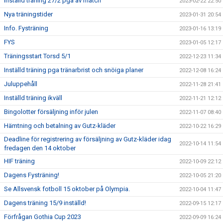
Inställd träning 27/2 pga av match
2023-02-22 22:50
Nya träningstider
2023-01-31 20:54
Info. Fysträning
2023-01-16 13:19
FYS
2023-01-05 12:17
Träningsstart Torsd 5/1
2022-12-23 11:34
Inställd träning pga tränarbrist och snöiga planer
2022-12-08 16:24
Juluppehåll
2022-11-28 21:41
Inställd träning ikväll
2022-11-21 12:12
Bingolotter försäljning inför julen
2022-11-07 08:40
Hämtning och betalning av Gutz-kläder
2022-10-22 16:29
Deadline för registrering av försäljning av Gutz-kläder idag
2022-10-14 11:54
fredagen den 14 oktober
HIF träning
2022-10-09 22:12
Dagens Fysträning!
2022-10-05 21:20
Se Allsvensk fotboll 15 oktober på Olympia.
2022-10-04 11:47
Dagens träning 15/9 inställd!
2022-09-15 12:17
Förfrågan Gothia Cup 2023
2022-09-09 16:24