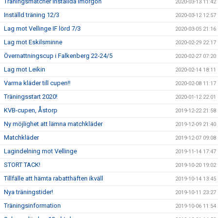
Träningsmatcher inställda imorgon
2020-03-13 11:42
Inställd träning 12/3
2020-03-12 12:57
Lag mot Vellinge IF lörd 7/3
2020-03-05 21:16
Lag mot Eskilsminne
2020-02-29 22:17
Övernattningscup i Falkenberg 22-24/5
2020-02-27 07:20
Lag mot Leikin
2020-02-14 18:11
Varma kläder till cupen!!
2020-02-08 11:17
Träningsstart 2020!
2020-01-12 22:01
KVB-cupen, Åstorp
2019-12-22 21:58
Ny möjlighet att lämna matchkläder
2019-12-09 21:40
Matchkläder
2019-12-07 09:08
Lagindelning mot Vellinge
2019-11-14 17:47
STORT TACK!
2019-10-20 19:02
Tillfälle att hämta rabatthäften ikväll
2019-10-14 13:45
Nya träningstider!
2019-10-11 23:27
Träningsinformation
2019-10-06 11:54