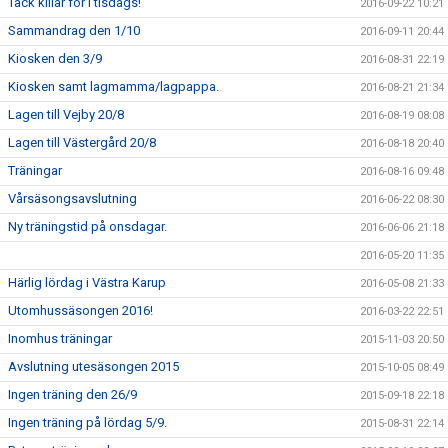
Tack killar för i tisdags!
2016-09-22 10:21
Sammandrag den 1/10
2016-09-11 20:44
Kiosken den 3/9
2016-08-31 22:19
Kiosken samt lagmamma/lagpappa.
2016-08-21 21:34
Lagen till Vejby 20/8
2016-08-19 08:08
Lagen till Västergård 20/8
2016-08-18 20:40
Träningar
2016-08-16 09:48
Vårsäsongsavslutning
2016-06-22 08:30
Ny träningstid på onsdagar.
2016-06-06 21:18
2016-05-20 11:35
Härlig lördag i Västra Karup
2016-05-08 21:33
Utomhussäsongen 2016!
2016-03-22 22:51
Inomhus träningar
2015-11-03 20:50
Avslutning utesäsongen 2015
2015-10-05 08:49
Ingen träning den 26/9
2015-09-18 22:18
Ingen träning på lördag 5/9.
2015-08-31 22:14