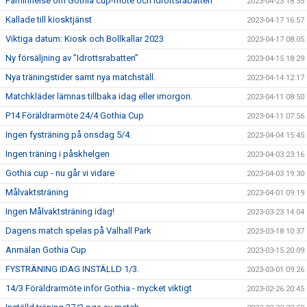
Påminnelse om Gothia cup-möte och Idrottsrabatten
2023-04-23 18:35
Kallade till kiosktjänst
2023-04-17 16:57
Viktiga datum: Kiosk och Bollkallar 2023
2023-04-17 08:05
Ny försäljning av ”Idrottsrabatten”
2023-04-15 18:29
Nya träningstider samt nya matchställ.
2023-04-14 12:17
Matchkläder lämnas tillbaka idag eller imorgon.
2023-04-11 08:50
P14 Föräldrarmöte 24/4 Gothia Cup
2023-04-11 07:56
Ingen fysträning på onsdag 5/4.
2023-04-04 15:45
Ingen träning i påskhelgen
2023-04-03 23:16
Gothia cup - nu går vi vidare
2023-04-03 19:30
Målvaktsträning
2023-04-01 09:19
Ingen Målvaktsträning idag!
2023-03-23 14:04
Dagens match spelas på Valhall Park
2023-03-18 10:37
Anmälan Gothia Cup
2023-03-15 20:09
FYSTRÄNING IDAG INSTÄLLD 1/3.
2023-03-01 09:26
14/3 Föräldrarmöte inför Gothia - mycket viktigt
2023-02-26 20:45