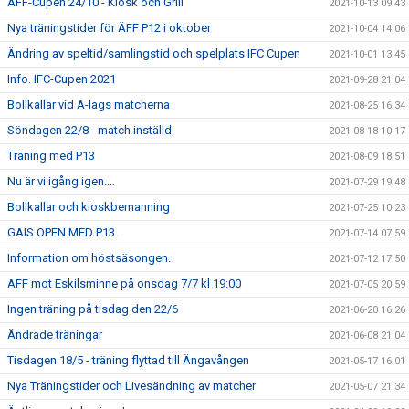
ÄFF-Cupen 24/10 - Kiosk och Grill
2021-10-13 09:43
Nya träningstider för ÄFF P12 i oktober
2021-10-04 14:06
Ändring av speltid/samlingstid och spelplats IFC Cupen
2021-10-01 13:45
Info. IFC-Cupen 2021
2021-09-28 21:04
Bollkallar vid A-lags matcherna
2021-08-25 16:34
Söndagen 22/8 - match inställd
2021-08-18 10:17
Träning med P13
2021-08-09 18:51
Nu är vi igång igen....
2021-07-29 19:48
Bollkallar och kioskbemanning
2021-07-25 10:23
GAIS OPEN MED P13.
2021-07-14 07:59
Information om höstsäsongen.
2021-07-12 17:50
ÄFF mot Eskilsminne på onsdag 7/7 kl 19:00
2021-07-05 20:59
Ingen träning på tisdag den 22/6
2021-06-20 16:26
Ändrade träningar
2021-06-08 21:04
Tisdagen 18/5 - träning flyttad till Ängavången
2021-05-17 16:01
Nya Träningstider och Livesändning av matcher
2021-05-07 21:34