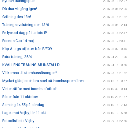
Byte av träningsplan.
2015-08-19 22:27
Då drar vi igång igen!
2015-08-04 22:05
Grillning den 13/6
2015-06-15 21:52
Träningsavslutning den 13/6
2015-06-05 12:14
En lyckad dag på Laröds IP
2015-05-14 22:47
Friends Cup 14 maj
2015-05-12 20:41
Köp A-lags biljetter från P/F09
2015-05-02 10:45
Extra träning, 25/4
2015-04-20 11:26
KVÄLLENS TRÄNING ÄR INSTÄLLD!
2015-04-15 10:36
Välkomna till utomhussäsongen!!
2015-03-15 21:32
Mycket glädje och bra spel på inomhuspremiären
2014-12-15 10:37
Vinterträffar med inomhusfotboll!
2014-10-30 10:14
Bilder från 11 oktober
2014-10-20 21:37
Samling 14:55 på söndag
2014-10-16 17:13
Laget mot Vejby, lör 11 okt
2014-10-10 15:38
Fotbollsfest i Vejby
2014-09-14 22:36