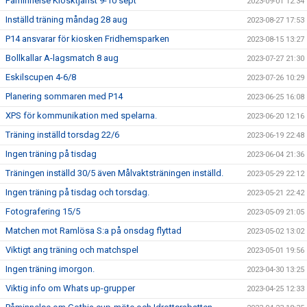
Påminnelse Kiosktjänst 9-10 sept
2023-09-01 12:34
Inställd träning måndag 28 aug
2023-08-27 17:53
P14 ansvarar för kiosken Fridhemsparken
2023-08-15 13:27
Bollkallar A-lagsmatch 8 aug
2023-07-27 21:30
Eskilscupen 4-6/8
2023-07-26 10:29
Planering sommaren med P14
2023-06-25 16:08
XPS för kommunikation med spelarna.
2023-06-20 12:16
Träning inställd torsdag 22/6
2023-06-19 22:48
Ingen träning på tisdag
2023-06-04 21:36
Träningen inställd 30/5 även Målvaktsträningen inställd.
2023-05-29 22:12
Ingen träning på tisdag och torsdag.
2023-05-21 22:42
Fotografering 15/5
2023-05-09 21:05
Matchen mot Ramlösa S:a på onsdag flyttad
2023-05-02 13:02
Viktigt ang träning och matchspel
2023-05-01 19:56
Ingen träning imorgon.
2023-04-30 13:25
Viktig info om Whats up-grupper
2023-04-25 12:33