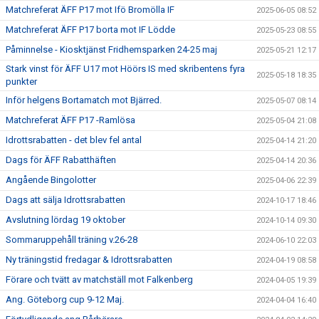
Matchreferat ÄFF P17 mot Ifö Bromölla IF
2025-06-05 08:52
Matchreferat ÄFF P17 borta mot IF Lödde
2025-05-23 08:55
Påminnelse - Kiosktjänst Fridhemsparken 24-25 maj
2025-05-21 12:17
Stark vinst för ÄFF U17 mot Höörs IS med skribentens fyra
2025-05-18 18:35
punkter
Inför helgens Bortamatch mot Bjärred.
2025-05-07 08:14
Matchreferat ÄFF P17 -Ramlösa
2025-05-04 21:08
Idrottsrabatten - det blev fel antal
2025-04-14 21:20
Dags för ÄFF Rabatthäften
2025-04-14 20:36
Angående Bingolotter
2025-04-06 22:39
Dags att sälja Idrottsrabatten
2024-10-17 18:46
Avslutning lördag 19 oktober
2024-10-14 09:30
Sommaruppehåll träning v.26-28
2024-06-10 22:03
Ny träningstid fredagar & Idrottsrabatten
2024-04-19 08:58
Förare och tvätt av matchställ mot Falkenberg
2024-04-05 19:39
Ang. Göteborg cup 9-12 Maj.
2024-04-04 16:40