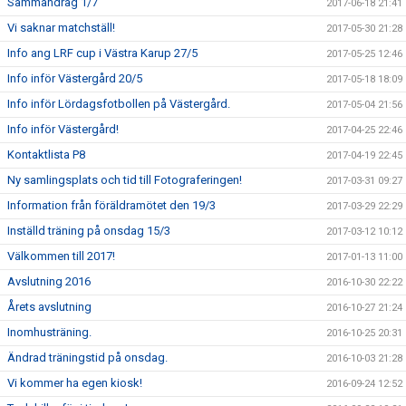
Sammandrag 1/7
2017-06-18 21:41
Vi saknar matchställ!
2017-05-30 21:28
Info ang LRF cup i Västra Karup 27/5
2017-05-25 12:46
Info inför Västergård 20/5
2017-05-18 18:09
Info inför Lördagsfotbollen på Västergård.
2017-05-04 21:56
Info inför Västergård!
2017-04-25 22:46
Kontaktlista P8
2017-04-19 22:45
Ny samlingsplats och tid till Fotograferingen!
2017-03-31 09:27
Information från föräldramötet den 19/3
2017-03-29 22:29
Inställd träning på onsdag 15/3
2017-03-12 10:12
Välkommen till 2017!
2017-01-13 11:00
Avslutning 2016
2016-10-30 22:22
Årets avslutning
2016-10-27 21:24
Inomhusträning.
2016-10-25 20:31
Ändrad träningstid på onsdag.
2016-10-03 21:28
Vi kommer ha egen kiosk!
2016-09-24 12:52