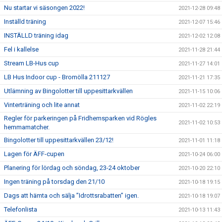
Nu startar vi säsongen 2022!
2021-12-28 09:48
Inställd träning
2021-12-07 15:46
INSTÄLLD träning idag
2021-12-02 12:08
Fel i kallelse
2021-11-28 21:44
Stream LB-Hus cup
2021-11-27 14:01
LB Hus Indoor cup - Bromölla 211127
2021-11-21 17:35
Utlämning av Bingolotter till uppesittarkvällen
2021-11-15 10:06
Vinterträning och lite annat
2021-11-02 22:19
Regler för parkeringen på Fridhemsparken vid Rögles
2021-11-02 10:53
hemmamatcher.
Bingolotter till uppesittarkvällen 23/12!
2021-11-01 11:18
Lagen för ÄFF-cupen
2021-10-24 06:00
Planering för lördag och söndag, 23-24 oktober
2021-10-20 22:10
Ingen träning på torsdag den 21/10
2021-10-18 19:15
Dags att hämta och sälja ”Idrottsrabatten” igen.
2021-10-18 19:07
Telefonlista
2021-10-13 11:43