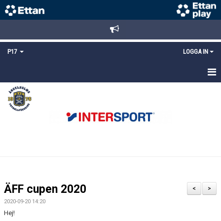
P17
LOGGA IN
HEM
NYHETER
TRUPPEN
KALENDER
MATCHER
ÄFF cupen 2020
<
>
DOKUMENT
2020-09-20 14:20
Hej!
KONTAKT