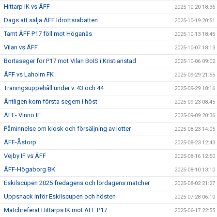
Hittarp IK vs ÄFF
2025-10-20 18:36
Dags att sälja ÄFF Idrottsrabatten
2025-10-19 20:51
Tamt ÄFF P17 föll mot Höganäs
2025-10-13 18:45
Vilan vs ÄFF
2025-10-07 18:13
Bortaseger för P17 mot Vilan BoIS i Kristianstad
2025-10-06 09:02
ÄFF vs Laholm FK
2025-09-29 21:55
Träningsuppehåll under v. 43 och 44
2025-09-29 18:16
Äntligen kom första segern i höst
2025-09-23 08:45
ÄFF- Vinnö IF
2025-09-09 20:36
Påminnelse om kiosk och försäljning av lotter
2025-08-23 14:05
ÄFF-Åstorp
2025-08-23 12:43
Vejby IF vs ÄFF
2025-08-16 12:50
ÄFF-Högaborg BK
2025-08-10 13:10
Eskilscupen 2025 fredagens och lördagens matcher
2025-08-02 21:27
Uppsnack inför Eskilscupen och hösten
2025-07-28 06:10
Matchreferat Hittarps IK mot ÄFF P17
2025-06-17 22:55