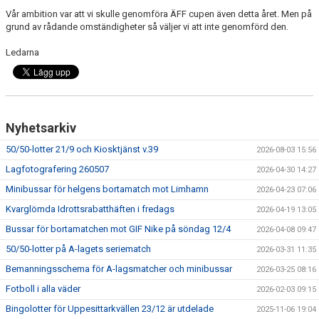
Vår ambition var att vi skulle genomföra ÄFF cupen även detta året. Men på
grund av rådande omständigheter så väljer vi att inte genomförd den.
Ledarna
Nyhetsarkiv
50/50-lotter 21/9 och Kiosktjänst v.39
2026-08-03 15:56
Lagfotografering 260507
2026-04-30 14:27
Minibussar för helgens bortamatch mot Limhamn
2026-04-23 07:06
Kvarglömda Idrottsrabatthäften i fredags
2026-04-19 13:05
Bussar för bortamatchen mot GIF Nike på söndag 12/4
2026-04-08 09:47
50/50-lotter på A-lagets seriematch
2026-03-31 11:35
Bemanningsschema för A-lagsmatcher och minibussar
2026-03-25 08:16
Fotboll i alla väder
2026-02-03 09:15
Bingolotter för Uppesittarkvällen 23/12 är utdelade
2025-11-06 19:04