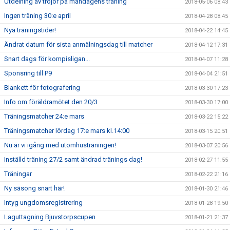
Utdelning av tröjor på måndagens träning
2018-05-06 08:43
Ingen träning 30:e april
2018-04-28 08:45
Nya träningstider!
2018-04-22 14:45
Ändrat datum för sista anmälningsdag till matcher
2018-04-12 17:31
Snart dags för kompisligan...
2018-04-07 11:28
Sponsring till P9
2018-04-04 21:51
Blankett för fotografering
2018-03-30 17:23
Info om föräldramötet den 20/3
2018-03-30 17:00
Träningsmatcher 24:e mars
2018-03-22 15:22
Träningsmatcher lördag 17:e mars kl.14:00
2018-03-15 20:51
Nu är vi igång med utomhusträningen!
2018-03-07 20:56
Inställd träning 27/2 samt ändrad tränings dag!
2018-02-27 11:55
Träningar
2018-02-22 21:16
Ny säsong snart här!
2018-01-30 21:46
Intyg ungdomsregistrering
2018-01-28 19:50
Laguttagning Bjuvstorpscupen
2018-01-21 21:37