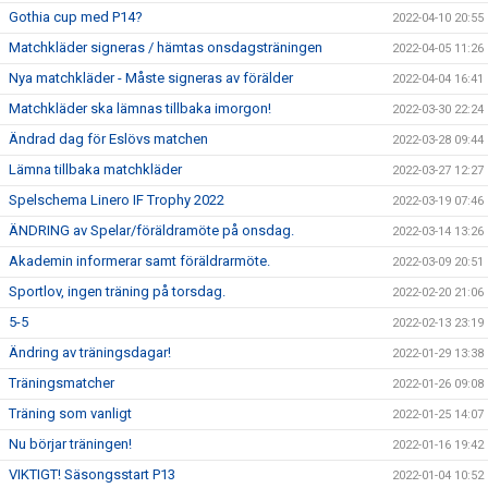
Gothia cup med P14?
2022-04-10 20:55
Matchkläder signeras / hämtas onsdagsträningen
2022-04-05 11:26
Nya matchkläder - Måste signeras av förälder
2022-04-04 16:41
Matchkläder ska lämnas tillbaka imorgon!
2022-03-30 22:24
Ändrad dag för Eslövs matchen
2022-03-28 09:44
Lämna tillbaka matchkläder
2022-03-27 12:27
Spelschema Linero IF Trophy 2022
2022-03-19 07:46
ÄNDRING av Spelar/föräldramöte på onsdag.
2022-03-14 13:26
Akademin informerar samt föräldrarmöte.
2022-03-09 20:51
Sportlov, ingen träning på torsdag.
2022-02-20 21:06
5-5
2022-02-13 23:19
Ändring av träningsdagar!
2022-01-29 13:38
Träningsmatcher
2022-01-26 09:08
Träning som vanligt
2022-01-25 14:07
Nu börjar träningen!
2022-01-16 19:42
VIKTIGT! Säsongsstart P13
2022-01-04 10:52