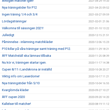
Äntligen matcher igen!
2021-04-29 19:33
Nya träningstider för P12
2021-04-25 09:52
Ingen träning 1/4 och 3/4
2021-03-27 09:59
Lördagsträningar
2021-02-01 21:06
Välkomna till säsongen 2021!
2021-01-10 13:22
Julledigt
2020-12-15 21:51
Påminnelse - inlämning matchkläder
2020-12-06 15:23
P10 killar på våra träningar samt träning med P12.
2020-11-29 18:21
ÄFF Matchställ ska lämnas tillbaka
2020-11-25 08:39
Nu kör vi, träningen startar igen.
2020-11-17 14:38
Cupen 8/11 i Landskrona är inställd
2020-10-28 20:27
Viktig info om Laserdome!
2020-10-17 11:21
Nya träningstider från 5/10
2020-10-04 16:55
Kvarglömda kläder
2020-09-27 10:27
ÄFF cupen 2020
2020-09-20 14:20
Kallelser till matcher!
2020-08-19 11:12