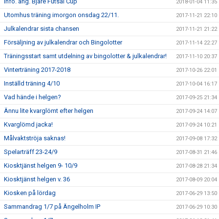
Info. ang. Bjäre Futsal Cup
2018-01-04 11:35
Utomhus träning imorgon onsdag 22/11.
2017-11-21 22:10
Julkalendrar sista chansen
2017-11-21 21:22
Försäljning av julkalendrar och Bingolotter
2017-11-14 22:27
Träningsstart samt utdelning av bingolotter & julkalendrar!
2017-11-10 20:37
Vinterträning 2017-2018
2017-10-26 22:01
Inställd träning 4/10
2017-10-04 16:17
Vad hände i helgen?
2017-09-25 21:34
Ännu lite kvarglömt efter helgen
2017-09-24 14:07
Kvarglömd jacka!
2017-09-24 10:21
Målvaktströja saknas!
2017-09-08 17:32
Spelarträff 23-24/9
2017-08-31 21:46
Kiosktjänst helgen 9- 10/9
2017-08-28 21:34
Kiosktjänst helgen v. 36
2017-08-09 20:04
Kiosken på lördag
2017-06-29 13:50
Sammandrag 1/7 på Ängelholm IP
2017-06-29 10:30