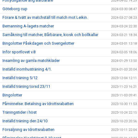
Förtydligande ang Bårbärare
2024-04-02 14:29
Göteborg cup
2024-03-30 08:47
Förare & tvätt av matchställ till match mot Leikin.
2024-03-27 08:23
Bemanning A-lagets matcher
2024-03-24 22:30
Samåkning till matcher, Bårbärare, kiosk och bollkallar
2024-03-21 18:34
Bingolotter Påskdagen och Sverigelotter
2024-03-01 13:18
Inför sportlovet v.8
2024-02-05 18:06
Insamling av gamla matchkläder
2024-01-29 13:50
Inställd inomhusträning 4/1.
2024-01-03 20:04
Inställd träning 5/12
2023-12-04 12:11
Inställd träning torsd 23/11
2023-11-23 16:21
Bingolotter
2023-11-03 09:41
Påminnelse: Betalning av Idrottsrabatten
2023-10-30 11:53
Träningstider i höst
2023-10-24 22:15
Inställd träning den 24/10
2023-10-23 20:56
Försäljning av Idrottsrabatten
2023-10-11 22:04