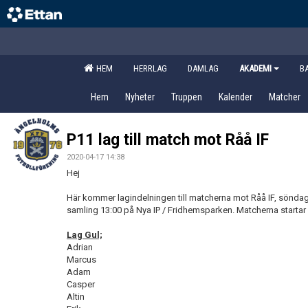
HEM
HERRLAG
DAMLAG
AKADEMI
B
Hem
Nyheter
Truppen
Kalender
Matcher
P11 lag till match mot Råå IF
2020-04-17 14:38
Hej
Här kommer lagindelningen till matcherna mot Råå IF, sönda
samling 13:00 på Nya IP / Fridhemsparken. Matcherna startar 
Lag Gul;
Adrian
Marcus
Adam
Casper
Altin