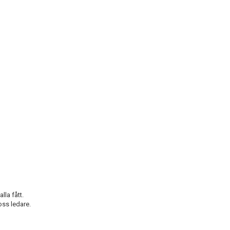
lla fått.
 oss ledare.