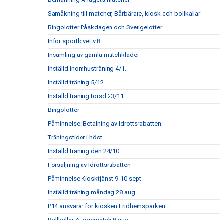
Samåkning till matcher, Bårbärare, kiosk och bollkallar
Bingolotter Påskdagen och Sverigelotter
Inför sportlovet v.8
Insamling av gamla matchkläder
Inställd inomhusträning 4/1.
Inställd träning 5/12
Inställd träning torsd 23/11
Bingolotter
Påminnelse: Betalning av Idrottsrabatten
Träningstider i höst
Inställd träning den 24/10
Försäljning av Idrottsrabatten
Påminnelse Kiosktjänst 9-10 sept
Inställd träning måndag 28 aug
P14 ansvarar för kiosken Fridhemsparken
Bollkallar A-lagsmatch 8 aug