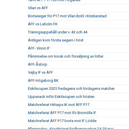
Vilan vs ÄFF
Bortaseger för P17 mot Vilan BoIS i Kristianstad
ÄFF vs Laholm FK
Träningsuppehåll under v. 43 och 44
Äntligen kom första segern i höst
ÄFF- Vinnö IF
Påminnelse om kiosk och försäljning av lotter
ÄFF-Åstorp
Vejby IF vs ÄFF
ÄFF-Högaborg BK
Eskilscupen 2025 fredagens och lördagens matcher
Uppsnack inför Eskilscupen och hösten
Matchreferat Hittarps IK mot ÄFF P17
Matchreferat ÄFF P17 mot Ifö Bromölla IF
Matchreferat ÄFF P17 borta mot IF Lödde
Påminnelse - Kiosktjänst Fridhemsparken 24-25 maj