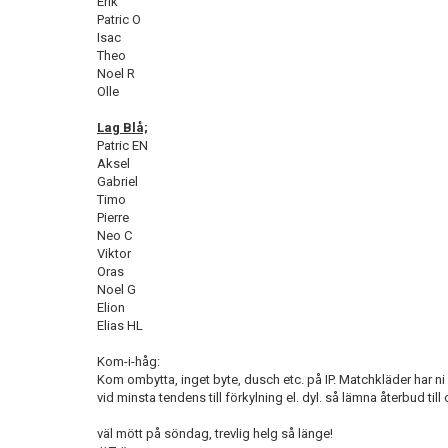
Erik
Patric O
Isac
Theo
Noel R
Olle
Lag Blå;
Patric EN
Aksel
Gabriel
Timo
Pierre
Neo C
Viktor
Oras
Noel G
Elion
Elias HL
Kom-i-håg:
Kom ombytta, inget byte, dusch etc. på IP. Matchkläder har ni a
vid minsta tendens till förkylning el. dyl. så lämna återbud till
väl mött på söndag, trevlig helg så länge!