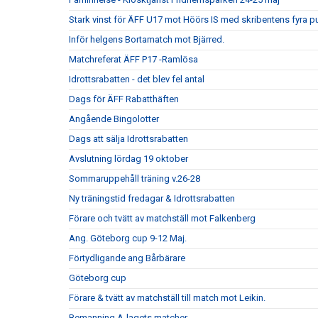
Stark vinst för ÄFF U17 mot Höörs IS med skribentens fyra p
Inför helgens Bortamatch mot Bjärred.
Matchreferat ÄFF P17 -Ramlösa
Idrottsrabatten - det blev fel antal
Dags för ÄFF Rabatthäften
Angående Bingolotter
Dags att sälja Idrottsrabatten
Avslutning lördag 19 oktober
Sommaruppehåll träning v.26-28
Ny träningstid fredagar & Idrottsrabatten
Förare och tvätt av matchställ mot Falkenberg
Ang. Göteborg cup 9-12 Maj.
Förtydligande ang Bårbärare
Göteborg cup
Förare & tvätt av matchställ till match mot Leikin.
Bemanning A-lagets matcher