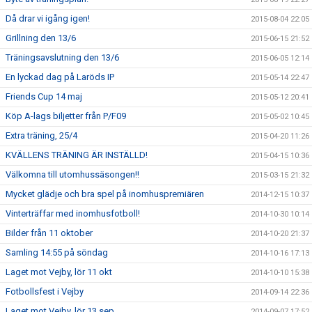
Då drar vi igång igen!
2015-08-04 22:05
Grillning den 13/6
2015-06-15 21:52
Träningsavslutning den 13/6
2015-06-05 12:14
En lyckad dag på Laröds IP
2015-05-14 22:47
Friends Cup 14 maj
2015-05-12 20:41
Köp A-lags biljetter från P/F09
2015-05-02 10:45
Extra träning, 25/4
2015-04-20 11:26
KVÄLLENS TRÄNING ÄR INSTÄLLD!
2015-04-15 10:36
Välkomna till utomhussäsongen!!
2015-03-15 21:32
Mycket glädje och bra spel på inomhuspremiären
2014-12-15 10:37
Vinterträffar med inomhusfotboll!
2014-10-30 10:14
Bilder från 11 oktober
2014-10-20 21:37
Samling 14:55 på söndag
2014-10-16 17:13
Laget mot Vejby, lör 11 okt
2014-10-10 15:38
Fotbollsfest i Vejby
2014-09-14 22:36
Laget mot Vejby, lör 13 sep
2014-09-07 17:52