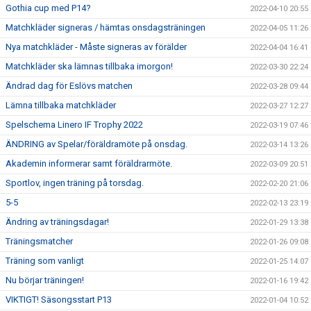
Gothia cup med P14?
2022-04-10 20:55
Matchkläder signeras / hämtas onsdagsträningen
2022-04-05 11:26
Nya matchkläder - Måste signeras av förälder
2022-04-04 16:41
Matchkläder ska lämnas tillbaka imorgon!
2022-03-30 22:24
Ändrad dag för Eslövs matchen
2022-03-28 09:44
Lämna tillbaka matchkläder
2022-03-27 12:27
Spelschema Linero IF Trophy 2022
2022-03-19 07:46
ÄNDRING av Spelar/föräldramöte på onsdag.
2022-03-14 13:26
Akademin informerar samt föräldrarmöte.
2022-03-09 20:51
Sportlov, ingen träning på torsdag.
2022-02-20 21:06
5-5
2022-02-13 23:19
Ändring av träningsdagar!
2022-01-29 13:38
Träningsmatcher
2022-01-26 09:08
Träning som vanligt
2022-01-25 14:07
Nu börjar träningen!
2022-01-16 19:42
VIKTIGT! Säsongsstart P13
2022-01-04 10:52