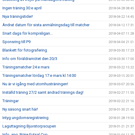
Ingen träning 30:e april
2018-04-28 08:45
Nya träningstider!
2018-04-22 14:45
Ändrat datum för sista anmälningsdag till matcher
2018-04-12 17:31
Snart dags för kompisligan...
2018-04-07 11:28
Sponsring till P9
2018-04-04 21:51
Blankett för fotografering
2018-03-30 17:23
Info om föräldramötet den 20/3
2018-03-30 17:00
Träningsmatcher 24:e mars
2018-03-22 15:22
Träningsmatcher lördag 17:e mars kl.14:00
2018-03-15 20:51
Nu är vi igång med utomhusträningen!
2018-03-07 20:56
Inställd träning 27/2 samt ändrad tränings dag!
2018-02-27 11:55
Träningar
2018-02-22 21:16
Ny säsong snart här!
2018-01-30 21:46
Intyg ungdomsregistrering
2018-01-28 19:50
Laguttagning Bjuvstorpscupen
2018-01-21 21:37
Info. ang. Bjäre Futsal Cup
2018-01-04 11:35