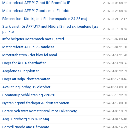
Matchreferat ÄFF P17 mot Ifö Bromölla IF
2025-06-05 08:52
Matchreferat ÄFF P17 borta mot IF Lödde
2025-05-23 08:55
Påminnelse - Kiosktjänst Fridhemsparken 24-25 maj
2025-05-21 12:17
Stark vinst för ÄFF U17 mot Höörs IS med skribentens fyra
2025-05-18 18:35
punkter
Inför helgens Bortamatch mot Bjärred.
2025-05-07 08:14
Matchreferat ÄFF P17 -Ramlösa
2025-05-04 21:08
Idrottsrabatten - det blev fel antal
2025-04-14 21:20
Dags för ÄFF Rabatthäften
2025-04-14 20:36
Angående Bingolotter
2025-04-06 22:39
Dags att sälja Idrottsrabatten
2024-10-17 18:46
Avslutning lördag 19 oktober
2024-10-14 09:30
Sommaruppehåll träning v.26-28
2024-06-10 22:03
Ny träningstid fredagar & Idrottsrabatten
2024-04-19 08:58
Förare och tvätt av matchställ mot Falkenberg
2024-04-05 19:39
Ang. Göteborg cup 9-12 Maj.
2024-04-04 16:40
Förtydligande ang Bårbärare
2024-04-02 14:29