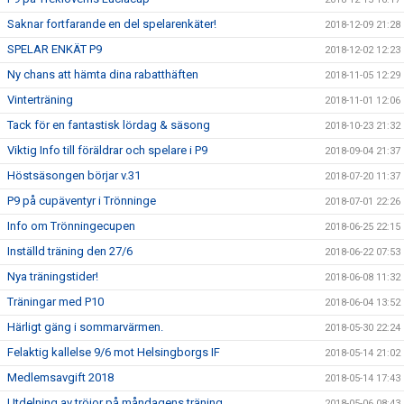
Saknar fortfarande en del spelarenkäter!
2018-12-09 21:28
SPELAR ENKÄT P9
2018-12-02 12:23
Ny chans att hämta dina rabatthäften
2018-11-05 12:29
Vinterträning
2018-11-01 12:06
Tack för en fantastisk lördag & säsong
2018-10-23 21:32
Viktig Info till föräldrar och spelare i P9
2018-09-04 21:37
Höstsäsongen börjar v.31
2018-07-20 11:37
P9 på cupäventyr i Trönninge
2018-07-01 22:26
Info om Trönningecupen
2018-06-25 22:15
Inställd träning den 27/6
2018-06-22 07:53
Nya träningstider!
2018-06-08 11:32
Träningar med P10
2018-06-04 13:52
Härligt gäng i sommarvärmen.
2018-05-30 22:24
Felaktig kallelse 9/6 mot Helsingborgs IF
2018-05-14 21:02
Medlemsavgift 2018
2018-05-14 17:43
Utdelning av tröjor på måndagens träning
2018-05-06 08:43