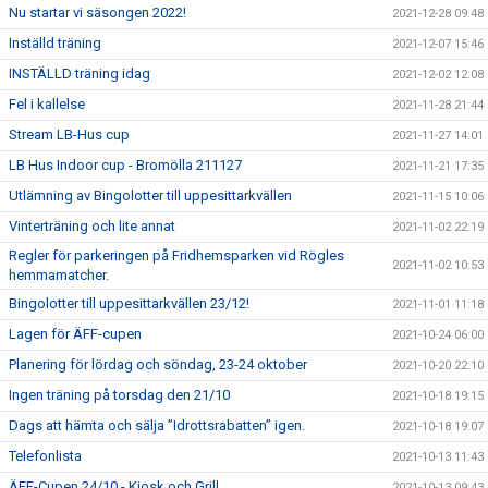
Nu startar vi säsongen 2022!
2021-12-28 09:48
Inställd träning
2021-12-07 15:46
INSTÄLLD träning idag
2021-12-02 12:08
Fel i kallelse
2021-11-28 21:44
Stream LB-Hus cup
2021-11-27 14:01
LB Hus Indoor cup - Bromölla 211127
2021-11-21 17:35
Utlämning av Bingolotter till uppesittarkvällen
2021-11-15 10:06
Vinterträning och lite annat
2021-11-02 22:19
Regler för parkeringen på Fridhemsparken vid Rögles
2021-11-02 10:53
hemmamatcher.
Bingolotter till uppesittarkvällen 23/12!
2021-11-01 11:18
Lagen för ÄFF-cupen
2021-10-24 06:00
Planering för lördag och söndag, 23-24 oktober
2021-10-20 22:10
Ingen träning på torsdag den 21/10
2021-10-18 19:15
Dags att hämta och sälja ”Idrottsrabatten” igen.
2021-10-18 19:07
Telefonlista
2021-10-13 11:43
ÄFF-Cupen 24/10 - Kiosk och Grill
2021-10-13 09:43