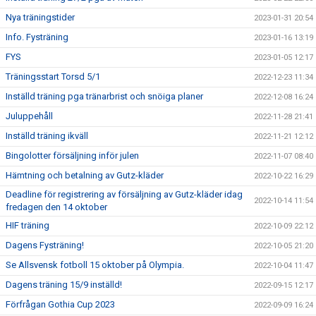
Nya träningstider
2023-01-31 20:54
Info. Fysträning
2023-01-16 13:19
FYS
2023-01-05 12:17
Träningsstart Torsd 5/1
2022-12-23 11:34
Inställd träning pga tränarbrist och snöiga planer
2022-12-08 16:24
Juluppehåll
2022-11-28 21:41
Inställd träning ikväll
2022-11-21 12:12
Bingolotter försäljning inför julen
2022-11-07 08:40
Hämtning och betalning av Gutz-kläder
2022-10-22 16:29
Deadline för registrering av försäljning av Gutz-kläder idag
2022-10-14 11:54
fredagen den 14 oktober
HIF träning
2022-10-09 22:12
Dagens Fysträning!
2022-10-05 21:20
Se Allsvensk fotboll 15 oktober på Olympia.
2022-10-04 11:47
Dagens träning 15/9 inställd!
2022-09-15 12:17
Förfrågan Gothia Cup 2023
2022-09-09 16:24