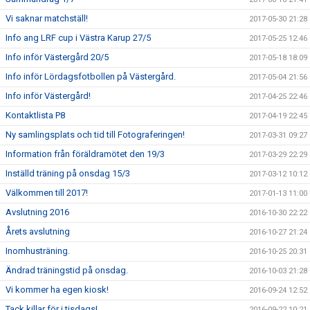
Vi saknar matchställ!
2017-05-30 21:28
Info ang LRF cup i Västra Karup 27/5
2017-05-25 12:46
Info inför Västergård 20/5
2017-05-18 18:09
Info inför Lördagsfotbollen på Västergård.
2017-05-04 21:56
Info inför Västergård!
2017-04-25 22:46
Kontaktlista P8
2017-04-19 22:45
Ny samlingsplats och tid till Fotograferingen!
2017-03-31 09:27
Information från föräldramötet den 19/3
2017-03-29 22:29
Inställd träning på onsdag 15/3
2017-03-12 10:12
Välkommen till 2017!
2017-01-13 11:00
Avslutning 2016
2016-10-30 22:22
Årets avslutning
2016-10-27 21:24
Inomhusträning.
2016-10-25 20:31
Ändrad träningstid på onsdag.
2016-10-03 21:28
Vi kommer ha egen kiosk!
2016-09-24 12:52
Tack killar för i tisdags!
2016-09-22 10:21