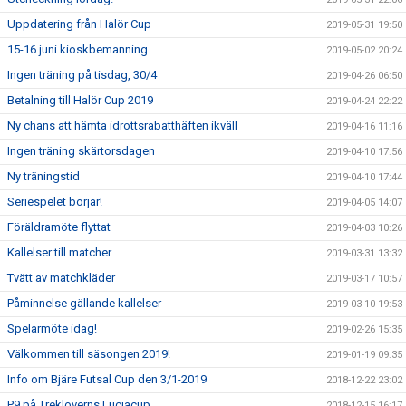
Uppdatering från Halör Cup
2019-05-31 19:50
15-16 juni kioskbemanning
2019-05-02 20:24
Ingen träning på tisdag, 30/4
2019-04-26 06:50
Betalning till Halör Cup 2019
2019-04-24 22:22
Ny chans att hämta idrottsrabatthäften ikväll
2019-04-16 11:16
Ingen träning skärtorsdagen
2019-04-10 17:56
Ny träningstid
2019-04-10 17:44
Seriespelet börjar!
2019-04-05 14:07
Föräldramöte flyttat
2019-04-03 10:26
Kallelser till matcher
2019-03-31 13:32
Tvätt av matchkläder
2019-03-17 10:57
Påminnelse gällande kallelser
2019-03-10 19:53
Spelarmöte idag!
2019-02-26 15:35
Välkommen till säsongen 2019!
2019-01-19 09:35
Info om Bjäre Futsal Cup den 3/1-2019
2018-12-22 23:02
P9 på Treklöverns Luciacup
2018-12-15 16:17