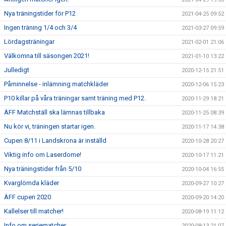
Nya träningstider för P12
2021-04-25 09:52
Ingen träning 1/4 och 3/4
2021-03-27 09:59
Lördagsträningar
2021-02-01 21:06
Välkomna till säsongen 2021!
2021-01-10 13:22
Julledigt
2020-12-15 21:51
Påminnelse - inlämning matchkläder
2020-12-06 15:23
P10 killar på våra träningar samt träning med P12.
2020-11-29 18:21
ÄFF Matchställ ska lämnas tillbaka
2020-11-25 08:39
Nu kör vi, träningen startar igen.
2020-11-17 14:38
Cupen 8/11 i Landskrona är inställd
2020-10-28 20:27
Viktig info om Laserdome!
2020-10-17 11:21
Nya träningstider från 5/10
2020-10-04 16:55
Kvarglömda kläder
2020-09-27 10:27
ÄFF cupen 2020
2020-09-20 14:20
Kallelser till matcher!
2020-08-19 11:12
Info om seriematcher
2020-08-13 21:07