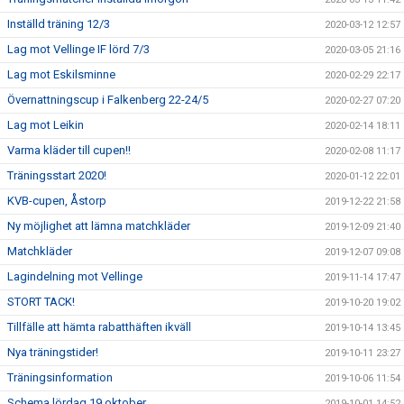
Inställd träning 12/3
2020-03-12 12:57
Lag mot Vellinge IF lörd 7/3
2020-03-05 21:16
Lag mot Eskilsminne
2020-02-29 22:17
Övernattningscup i Falkenberg 22-24/5
2020-02-27 07:20
Lag mot Leikin
2020-02-14 18:11
Varma kläder till cupen!!
2020-02-08 11:17
Träningsstart 2020!
2020-01-12 22:01
KVB-cupen, Åstorp
2019-12-22 21:58
Ny möjlighet att lämna matchkläder
2019-12-09 21:40
Matchkläder
2019-12-07 09:08
Lagindelning mot Vellinge
2019-11-14 17:47
STORT TACK!
2019-10-20 19:02
Tillfälle att hämta rabatthäften ikväll
2019-10-14 13:45
Nya träningstider!
2019-10-11 23:27
Träningsinformation
2019-10-06 11:54
Schema lördag 19 oktober
2019-10-01 14:52