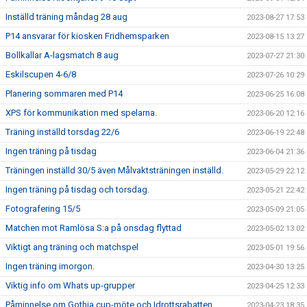
Inställd träning måndag 28 aug
2023-08-27 17:53
P14 ansvarar för kiosken Fridhemsparken
2023-08-15 13:27
Bollkallar A-lagsmatch 8 aug
2023-07-27 21:30
Eskilscupen 4-6/8
2023-07-26 10:29
Planering sommaren med P14
2023-06-25 16:08
XPS för kommunikation med spelarna.
2023-06-20 12:16
Träning inställd torsdag 22/6
2023-06-19 22:48
Ingen träning på tisdag
2023-06-04 21:36
Träningen inställd 30/5 även Målvaktsträningen inställd.
2023-05-29 22:12
Ingen träning på tisdag och torsdag.
2023-05-21 22:42
Fotografering 15/5
2023-05-09 21:05
Matchen mot Ramlösa S:a på onsdag flyttad
2023-05-02 13:02
Viktigt ang träning och matchspel
2023-05-01 19:56
Ingen träning imorgon.
2023-04-30 13:25
Viktig info om Whats up-grupper
2023-04-25 12:33
Påminnelse om Gothia cup-möte och Idrottsrabatten
2023-04-23 18:35