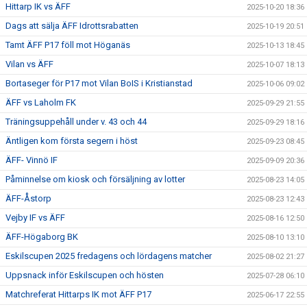
Hittarp IK vs ÄFF
2025-10-20 18:36
Dags att sälja ÄFF Idrottsrabatten
2025-10-19 20:51
Tamt ÄFF P17 föll mot Höganäs
2025-10-13 18:45
Vilan vs ÄFF
2025-10-07 18:13
Bortaseger för P17 mot Vilan BoIS i Kristianstad
2025-10-06 09:02
ÄFF vs Laholm FK
2025-09-29 21:55
Träningsuppehåll under v. 43 och 44
2025-09-29 18:16
Äntligen kom första segern i höst
2025-09-23 08:45
ÄFF- Vinnö IF
2025-09-09 20:36
Påminnelse om kiosk och försäljning av lotter
2025-08-23 14:05
ÄFF-Åstorp
2025-08-23 12:43
Vejby IF vs ÄFF
2025-08-16 12:50
ÄFF-Högaborg BK
2025-08-10 13:10
Eskilscupen 2025 fredagens och lördagens matcher
2025-08-02 21:27
Uppsnack inför Eskilscupen och hösten
2025-07-28 06:10
Matchreferat Hittarps IK mot ÄFF P17
2025-06-17 22:55