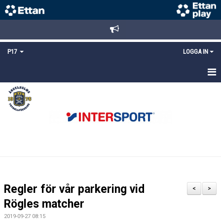
P17
LOGGA IN
HEM
NYHETER
TRUPPEN
KALENDER
MATCHER
Regler för vår parkering vid
<
>
DOKUMENT
Rögles matcher
2019-09-27 08:15
KONTAKT