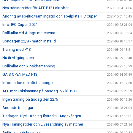
Nya träningstider för ÄFF P12 i oktober
2021-10-04 14:06
Ändring av speltid/samlingstid och spelplats IFC Cupen
2021-10-01 13:45
Info. IFC-Cupen 2021
2021-09-28 21:04
Bollkallar vid A-lags matcherna
2021-08-25 16:34
Söndagen 22/8 - match inställd
2021-08-18 10:17
Träning med P13
2021-08-09 18:51
Nu är vi igång igen....
2021-07-29 19:48
Bollkallar och kioskbemanning
2021-07-25 10:23
GAIS OPEN MED P13.
2021-07-14 07:59
Information om höstsäsongen.
2021-07-12 17:50
ÄFF mot Eskilsminne på onsdag 7/7 kl 19:00
2021-07-05 20:59
Ingen träning på tisdag den 22/6
2021-06-20 16:26
Ändrade träningar
2021-06-08 21:04
Tisdagen 18/5 - träning flyttad till Ängavången
2021-05-17 16:01
Nya Träningstider och Livesändning av matcher
2021-05-07 21:34
Äntligen matcher igen!
2021-04-29 19:33