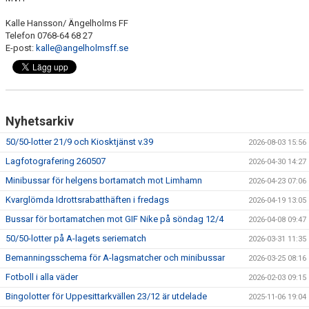
Kalle Hansson/ Ängelholms FF
Telefon 0768-64 68 27
E-post:
kalle@angelholmsff.se
Nyhetsarkiv
50/50-lotter 21/9 och Kiosktjänst v.39
2026-08-03 15:56
Lagfotografering 260507
2026-04-30 14:27
Minibussar för helgens bortamatch mot Limhamn
2026-04-23 07:06
Kvarglömda Idrottsrabatthäften i fredags
2026-04-19 13:05
Bussar för bortamatchen mot GIF Nike på söndag 12/4
2026-04-08 09:47
50/50-lotter på A-lagets seriematch
2026-03-31 11:35
Bemanningsschema för A-lagsmatcher och minibussar
2026-03-25 08:16
Fotboll i alla väder
2026-02-03 09:15
Bingolotter för Uppesittarkvällen 23/12 är utdelade
2025-11-06 19:04