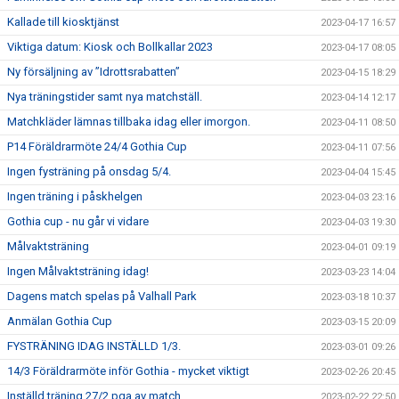
Kallade till kiosktjänst
2023-04-17 16:57
Viktiga datum: Kiosk och Bollkallar 2023
2023-04-17 08:05
Ny försäljning av ”Idrottsrabatten”
2023-04-15 18:29
Nya träningstider samt nya matchställ.
2023-04-14 12:17
Matchkläder lämnas tillbaka idag eller imorgon.
2023-04-11 08:50
P14 Föräldrarmöte 24/4 Gothia Cup
2023-04-11 07:56
Ingen fysträning på onsdag 5/4.
2023-04-04 15:45
Ingen träning i påskhelgen
2023-04-03 23:16
Gothia cup - nu går vi vidare
2023-04-03 19:30
Målvaktsträning
2023-04-01 09:19
Ingen Målvaktsträning idag!
2023-03-23 14:04
Dagens match spelas på Valhall Park
2023-03-18 10:37
Anmälan Gothia Cup
2023-03-15 20:09
FYSTRÄNING IDAG INSTÄLLD 1/3.
2023-03-01 09:26
14/3 Föräldrarmöte inför Gothia - mycket viktigt
2023-02-26 20:45
Inställd träning 27/2 pga av match
2023-02-22 22:50