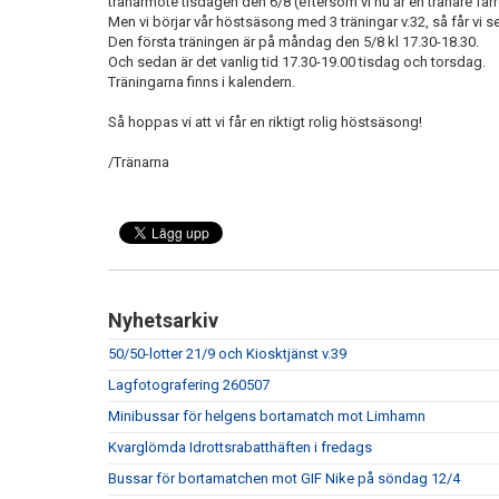
tränarmöte tisdagen den 6/8 (eftersom vi nu är en tränare fär
Men vi börjar vår höstsäsong med 3 träningar v.32, så får vi se
Den första träningen är på måndag den 5/8 kl 17.30-18.30.
Och sedan är det vanlig tid 17.30-19.00 tisdag och torsdag.
Träningarna finns i kalendern.
Så hoppas vi att vi får en riktigt rolig höstsäsong!
/Tränarna
Nyhetsarkiv
50/50-lotter 21/9 och Kiosktjänst v.39
Lagfotografering 260507
Minibussar för helgens bortamatch mot Limhamn
Kvarglömda Idrottsrabatthäften i fredags
Bussar för bortamatchen mot GIF Nike på söndag 12/4