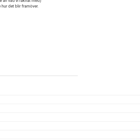
re än vad vi räknat med)
 hur det blir framöver.