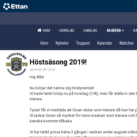
HEM
HERRLAG
DAMLAG
AKADEMI
B
Hem
Nyheter
Truppen
Kalender
Matcher
Höstsäsong 2019!
2019-07-29 12:01
Hej Alla!
Nu börjar det närma sig höstpremiär!
Vi hade tänkt börja nu på torsdag (1/8), men får ställa in de
tränare.
Tyvärr får vi meddela att Sinan slutar som tränare då han har
Vi tackar Sinan så mycket för hans insatser som tränare och h
kanske kommer tillbaka.
Vi har tänkt prova träna 3 gånger i veckan under augusti måna