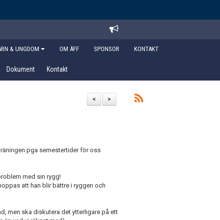
ARN & UNGDOM
OM ÄFF
SPONSOR
KONTAKT
Dokument
Kontakt
<
>
n träningen pga semestertider för oss
 problem med sin rygg!
oppas att han blir bättre i ryggen och
d, men ska diskutera det ytterligare på ett