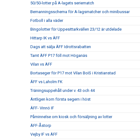
50/50-lotter på A-lagets seriematch
Bemanningsschema för A-lagsmatcher och minibussar
Fotboll i alla väder
Bingolotter för Uppesittarkvällen 23/12 är utdelade
Hittarp IK vs ÄFF
Dags att sälja ÄFF Idrottsrabatten
Tamt ÄFF P17 föll mot Höganäs
Vilan vs ÄFF
Bortaseger för P17 mot Vilan BoIS i Kristianstad
ÄFF vs Laholm FK
Träningsuppehåll under v. 43 och 44
Äntligen kom första segern i höst
ÄFF- Vinnö IF
Påminnelse om kiosk och försäljning av lotter
ÄFF-Åstorp
Vejby IF vs ÄFF