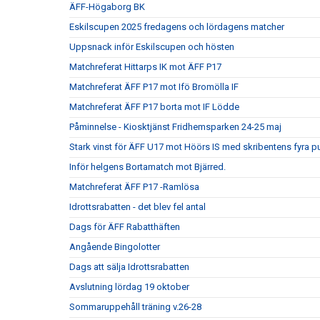
ÄFF-Högaborg BK
Eskilscupen 2025 fredagens och lördagens matcher
Uppsnack inför Eskilscupen och hösten
Matchreferat Hittarps IK mot ÄFF P17
Matchreferat ÄFF P17 mot Ifö Bromölla IF
Matchreferat ÄFF P17 borta mot IF Lödde
Påminnelse - Kiosktjänst Fridhemsparken 24-25 maj
Stark vinst för ÄFF U17 mot Höörs IS med skribentens fyra p
Inför helgens Bortamatch mot Bjärred.
Matchreferat ÄFF P17 -Ramlösa
Idrottsrabatten - det blev fel antal
Dags för ÄFF Rabatthäften
Angående Bingolotter
Dags att sälja Idrottsrabatten
Avslutning lördag 19 oktober
Sommaruppehåll träning v.26-28