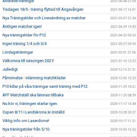
Ändrade träningar
2021-06-08 21:04
Tisdagen 18/5 - träning flyttad till Ängavången
2021-05-17 16:01
Nya Träningstider och Livesändning av matcher
2021-05-07 21:34
Äntligen matcher igen!
2021-04-29 19:33
Nya träningstider för P12
2021-04-25 09:52
Ingen träning 1/4 och 3/4
2021-03-27 09:59
Lördagsträningar
2021-02-01 21:06
Välkomna till säsongen 2021!
2021-01-10 13:22
Julledigt
2020-12-15 21:51
Påminnelse - inlämning matchkläder
2020-12-06 15:23
P10 killar på våra träningar samt träning med P12.
2020-11-29 18:21
ÄFF Matchställ ska lämnas tillbaka
2020-11-25 08:39
Nu kör vi, träningen startar igen.
2020-11-17 14:38
Cupen 8/11 i Landskrona är inställd
2020-10-28 20:27
Viktig info om Laserdome!
2020-10-17 11:21
Nya träningstider från 5/10
2020-10-04 16:55