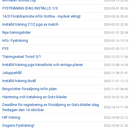
Anmälan Gothia Cup
2023-03-15 20:09
FYSTRÄNING IDAG INSTÄLLD 1/3.
2023-03-01 09:26
14/3 Föräldrarmöte inför Gothia - mycket viktigt
2023-02-26 20:45
Inställd träning 27/2 pga av match
2023-02-22 22:50
Nya träningstider
2023-01-31 20:54
Info. Fysträning
2023-01-16 13:19
FYS
2023-01-05 12:17
Träningsstart Torsd 5/1
2022-12-23 11:34
Inställd träning pga tränarbrist och snöiga planer
2022-12-08 16:24
Juluppehåll
2022-11-28 21:41
Inställd träning ikväll
2022-11-21 12:12
Bingolotter försäljning inför julen
2022-11-07 08:40
Hämtning och betalning av Gutz-kläder
2022-10-22 16:29
Deadline för registrering av försäljning av Gutz-kläder idag
2022-10-14 11:54
fredagen den 14 oktober
HIF träning
2022-10-09 22:12
Dagens Fysträning!
2022-10-05 21:20