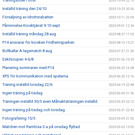
Träningstider i höst
2023-10-24 22:15
Inställd träning den 24/10
2023-10-23 20:56
Försäljning av Idrottsrabatten
2023-10-11 22:04
Påminnelse Kiosktjänst 9-10 sept
2023-09-01 12:34
Inställd träning måndag 28 aug
2023-08-27 17:53
P14 ansvarar för kiosken Fridhemsparken
2023-08-15 13:27
Bollkallar A-lagsmatch 8 aug
2023-07-27 21:30
Eskilscupen 4-6/8
2023-07-26 10:29
Planering sommaren med P14
2023-06-25 16:08
XPS för kommunikation med spelarna.
2023-06-20 12:16
Träning inställd torsdag 22/6
2023-06-19 22:48
Ingen träning på tisdag
2023-06-04 21:36
Träningen inställd 30/5 även Målvaktsträningen inställd.
2023-05-29 22:12
Ingen träning på tisdag och torsdag.
2023-05-21 22:42
Fotografering 15/5
2023-05-09 21:05
Matchen mot Ramlösa S:a på onsdag flyttad
2023-05-02 13:02