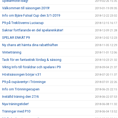
Spelarmöte idag!
2019-02-26 15:35
Välkommen till säsongen 2019!
2019-01-19 09:35
Info om Bjäre Futsal Cup den 3/1-2019
2018-12-22 23:02
P9 på Treklöverns Luciacup
2018-12-15 16:17
Saknar fortfarande en del spelarenkäter!
2018-12-09 21:28
SPELAR ENKÄT P9
2018-12-02 12:23
Ny chans att hämta dina rabatthäften
2018-11-05 12:29
Vinterträning
2018-11-01 12:06
Tack för en fantastisk lördag & säsong
2018-10-23 21:32
Viktig Info till föräldrar och spelare i P9
2018-09-04 21:37
Höstsäsongen börjar v.31
2018-07-20 11:37
P9 på cupäventyr i Trönninge
2018-07-01 22:26
Info om Trönningecupen
2018-06-25 22:15
Inställd träning den 27/6
2018-06-22 07:53
Nya träningstider!
2018-06-08 11:32
Träningar med P10
2018-06-04 13:52