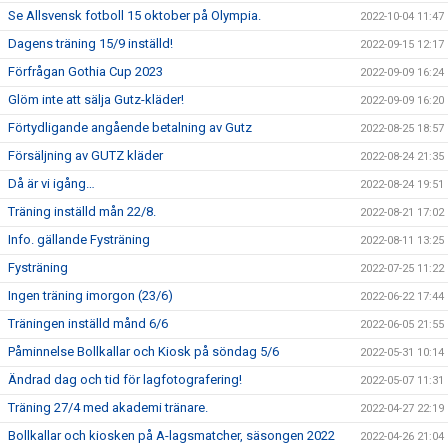
Se Allsvensk fotboll 15 oktober på Olympia.
2022-10-04 11:47
Dagens träning 15/9 inställd!
2022-09-15 12:17
Förfrågan Gothia Cup 2023
2022-09-09 16:24
Glöm inte att sälja Gutz-kläder!
2022-09-09 16:20
Förtydligande angående betalning av Gutz
2022-08-25 18:57
Försäljning av GUTZ kläder
2022-08-24 21:35
Då är vi igång…
2022-08-24 19:51
Träning inställd mån 22/8.
2022-08-21 17:02
Info. gällande Fysträning
2022-08-11 13:25
Fysträning
2022-07-25 11:22
Ingen träning imorgon (23/6)
2022-06-22 17:44
Träningen inställd månd 6/6
2022-06-05 21:55
Påminnelse Bollkallar och Kiosk på söndag 5/6
2022-05-31 10:14
Ändrad dag och tid för lagfotografering!
2022-05-07 11:31
Träning 27/4 med akademi tränare.
2022-04-27 22:19
Bollkallar och kiosken på A-lagsmatcher, säsongen 2022
2022-04-26 21:04