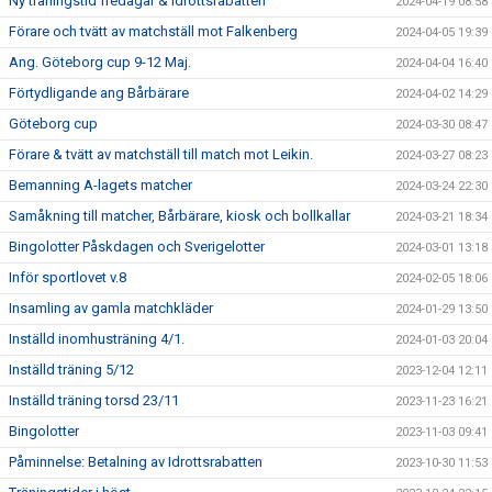
Ny träningstid fredagar & Idrottsrabatten
2024-04-19 08:58
Förare och tvätt av matchställ mot Falkenberg
2024-04-05 19:39
Ang. Göteborg cup 9-12 Maj.
2024-04-04 16:40
Förtydligande ang Bårbärare
2024-04-02 14:29
Göteborg cup
2024-03-30 08:47
Förare & tvätt av matchställ till match mot Leikin.
2024-03-27 08:23
Bemanning A-lagets matcher
2024-03-24 22:30
Samåkning till matcher, Bårbärare, kiosk och bollkallar
2024-03-21 18:34
Bingolotter Påskdagen och Sverigelotter
2024-03-01 13:18
Inför sportlovet v.8
2024-02-05 18:06
Insamling av gamla matchkläder
2024-01-29 13:50
Inställd inomhusträning 4/1.
2024-01-03 20:04
Inställd träning 5/12
2023-12-04 12:11
Inställd träning torsd 23/11
2023-11-23 16:21
Bingolotter
2023-11-03 09:41
Påminnelse: Betalning av Idrottsrabatten
2023-10-30 11:53