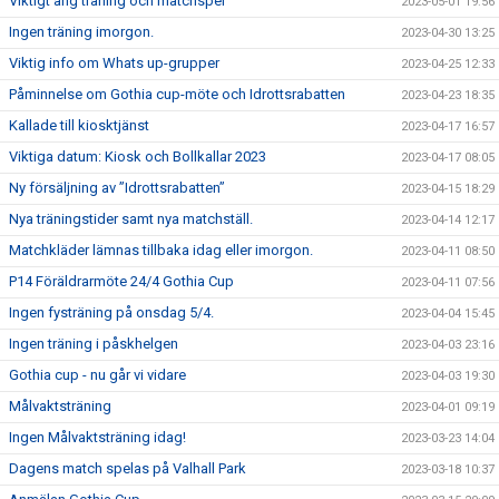
Viktigt ang träning och matchspel
2023-05-01 19:56
Ingen träning imorgon.
2023-04-30 13:25
Viktig info om Whats up-grupper
2023-04-25 12:33
Påminnelse om Gothia cup-möte och Idrottsrabatten
2023-04-23 18:35
Kallade till kiosktjänst
2023-04-17 16:57
Viktiga datum: Kiosk och Bollkallar 2023
2023-04-17 08:05
Ny försäljning av ”Idrottsrabatten”
2023-04-15 18:29
Nya träningstider samt nya matchställ.
2023-04-14 12:17
Matchkläder lämnas tillbaka idag eller imorgon.
2023-04-11 08:50
P14 Föräldrarmöte 24/4 Gothia Cup
2023-04-11 07:56
Ingen fysträning på onsdag 5/4.
2023-04-04 15:45
Ingen träning i påskhelgen
2023-04-03 23:16
Gothia cup - nu går vi vidare
2023-04-03 19:30
Målvaktsträning
2023-04-01 09:19
Ingen Målvaktsträning idag!
2023-03-23 14:04
Dagens match spelas på Valhall Park
2023-03-18 10:37