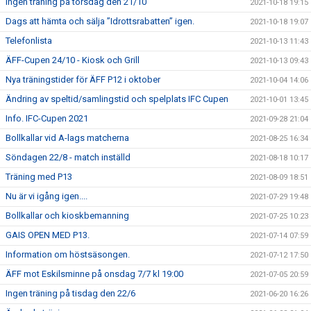
Ingen träning på torsdag den 21/10
2021-10-18 19:15
Dags att hämta och sälja ”Idrottsrabatten” igen.
2021-10-18 19:07
Telefonlista
2021-10-13 11:43
ÄFF-Cupen 24/10 - Kiosk och Grill
2021-10-13 09:43
Nya träningstider för ÄFF P12 i oktober
2021-10-04 14:06
Ändring av speltid/samlingstid och spelplats IFC Cupen
2021-10-01 13:45
Info. IFC-Cupen 2021
2021-09-28 21:04
Bollkallar vid A-lags matcherna
2021-08-25 16:34
Söndagen 22/8 - match inställd
2021-08-18 10:17
Träning med P13
2021-08-09 18:51
Nu är vi igång igen....
2021-07-29 19:48
Bollkallar och kioskbemanning
2021-07-25 10:23
GAIS OPEN MED P13.
2021-07-14 07:59
Information om höstsäsongen.
2021-07-12 17:50
ÄFF mot Eskilsminne på onsdag 7/7 kl 19:00
2021-07-05 20:59
Ingen träning på tisdag den 22/6
2021-06-20 16:26