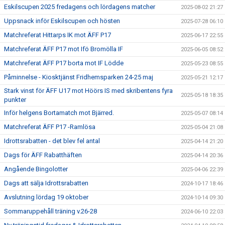
Eskilscupen 2025 fredagens och lördagens matcher
2025-08-02 21:27
Uppsnack inför Eskilscupen och hösten
2025-07-28 06:10
Matchreferat Hittarps IK mot ÄFF P17
2025-06-17 22:55
Matchreferat ÄFF P17 mot Ifö Bromölla IF
2025-06-05 08:52
Matchreferat ÄFF P17 borta mot IF Lödde
2025-05-23 08:55
Påminnelse - Kiosktjänst Fridhemsparken 24-25 maj
2025-05-21 12:17
Stark vinst för ÄFF U17 mot Höörs IS med skribentens fyra
2025-05-18 18:35
punkter
Inför helgens Bortamatch mot Bjärred.
2025-05-07 08:14
Matchreferat ÄFF P17 -Ramlösa
2025-05-04 21:08
Idrottsrabatten - det blev fel antal
2025-04-14 21:20
Dags för ÄFF Rabatthäften
2025-04-14 20:36
Angående Bingolotter
2025-04-06 22:39
Dags att sälja Idrottsrabatten
2024-10-17 18:46
Avslutning lördag 19 oktober
2024-10-14 09:30
Sommaruppehåll träning v.26-28
2024-06-10 22:03