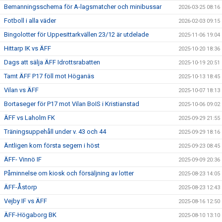
Bemanningsschema för A-lagsmatcher och minibussar
2026-03-25 08:16
Fotboll i alla väder
2026-02-03 09:15
Bingolotter för Uppesittarkvällen 23/12 är utdelade
2025-11-06 19:04
Hittarp IK vs ÄFF
2025-10-20 18:36
Dags att sälja ÄFF Idrottsrabatten
2025-10-19 20:51
Tamt ÄFF P17 föll mot Höganäs
2025-10-13 18:45
Vilan vs ÄFF
2025-10-07 18:13
Bortaseger för P17 mot Vilan BoIS i Kristianstad
2025-10-06 09:02
ÄFF vs Laholm FK
2025-09-29 21:55
Träningsuppehåll under v. 43 och 44
2025-09-29 18:16
Äntligen kom första segern i höst
2025-09-23 08:45
ÄFF- Vinnö IF
2025-09-09 20:36
Påminnelse om kiosk och försäljning av lotter
2025-08-23 14:05
ÄFF-Åstorp
2025-08-23 12:43
Vejby IF vs ÄFF
2025-08-16 12:50
ÄFF-Högaborg BK
2025-08-10 13:10