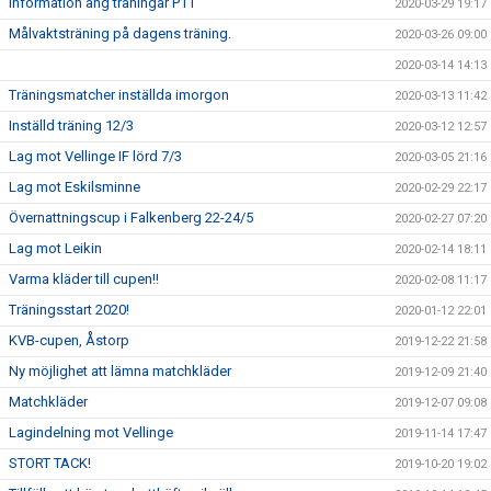
Information ang träningar P11
2020-03-29 19:17
Målvaktsträning på dagens träning.
2020-03-26 09:00
2020-03-14 14:13
Träningsmatcher inställda imorgon
2020-03-13 11:42
Inställd träning 12/3
2020-03-12 12:57
Lag mot Vellinge IF lörd 7/3
2020-03-05 21:16
Lag mot Eskilsminne
2020-02-29 22:17
Övernattningscup i Falkenberg 22-24/5
2020-02-27 07:20
Lag mot Leikin
2020-02-14 18:11
Varma kläder till cupen!!
2020-02-08 11:17
Träningsstart 2020!
2020-01-12 22:01
KVB-cupen, Åstorp
2019-12-22 21:58
Ny möjlighet att lämna matchkläder
2019-12-09 21:40
Matchkläder
2019-12-07 09:08
Lagindelning mot Vellinge
2019-11-14 17:47
STORT TACK!
2019-10-20 19:02