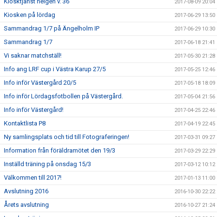
Kiosktjänst helgen v. 36
2017-08-09 20:04
Kiosken på lördag
2017-06-29 13:50
Sammandrag 1/7 på Ängelholm IP
2017-06-29 10:30
Sammandrag 1/7
2017-06-18 21:41
Vi saknar matchställ!
2017-05-30 21:28
Info ang LRF cup i Västra Karup 27/5
2017-05-25 12:46
Info inför Västergård 20/5
2017-05-18 18:09
Info inför Lördagsfotbollen på Västergård.
2017-05-04 21:56
Info inför Västergård!
2017-04-25 22:46
Kontaktlista P8
2017-04-19 22:45
Ny samlingsplats och tid till Fotograferingen!
2017-03-31 09:27
Information från föräldramötet den 19/3
2017-03-29 22:29
Inställd träning på onsdag 15/3
2017-03-12 10:12
Välkommen till 2017!
2017-01-13 11:00
Avslutning 2016
2016-10-30 22:22
Årets avslutning
2016-10-27 21:24