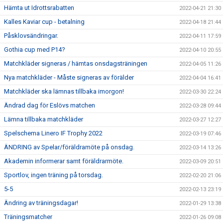
Hämta ut Idrottsrabatten
2022-04-21 21:30
Kalles Kaviar cup - betalning
2022-04-18 21:44
Påsklovsändringar.
2022-04-11 17:59
Gothia cup med P14?
2022-04-10 20:55
Matchkläder signeras / hämtas onsdagsträningen
2022-04-05 11:26
Nya matchkläder - Måste signeras av förälder
2022-04-04 16:41
Matchkläder ska lämnas tillbaka imorgon!
2022-03-30 22:24
Ändrad dag för Eslövs matchen
2022-03-28 09:44
Lämna tillbaka matchkläder
2022-03-27 12:27
Spelschema Linero IF Trophy 2022
2022-03-19 07:46
ÄNDRING av Spelar/föräldramöte på onsdag.
2022-03-14 13:26
Akademin informerar samt föräldrarmöte.
2022-03-09 20:51
Sportlov, ingen träning på torsdag.
2022-02-20 21:06
5-5
2022-02-13 23:19
Ändring av träningsdagar!
2022-01-29 13:38
Träningsmatcher
2022-01-26 09:08