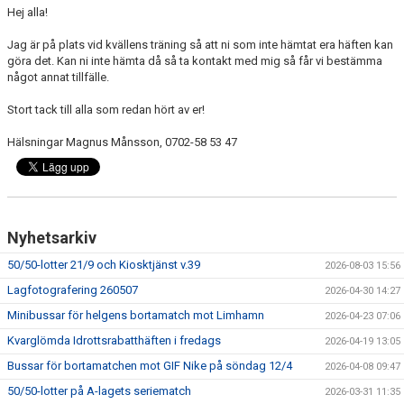
Hej alla!
Jag är på plats vid kvällens träning så att ni som inte hämtat era häften kan
göra det. Kan ni inte hämta då så ta kontakt med mig så får vi bestämma
något annat tillfälle.
Stort tack till alla som redan hört av er!
Hälsningar Magnus Månsson, 0702-58 53 47
Nyhetsarkiv
50/50-lotter 21/9 och Kiosktjänst v.39
2026-08-03 15:56
Lagfotografering 260507
2026-04-30 14:27
Minibussar för helgens bortamatch mot Limhamn
2026-04-23 07:06
Kvarglömda Idrottsrabatthäften i fredags
2026-04-19 13:05
Bussar för bortamatchen mot GIF Nike på söndag 12/4
2026-04-08 09:47
50/50-lotter på A-lagets seriematch
2026-03-31 11:35