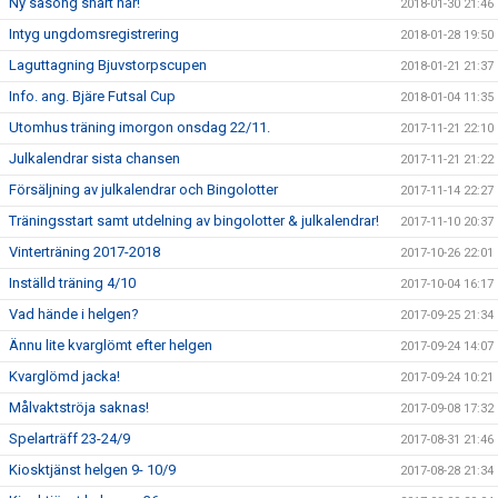
Ny säsong snart här!
2018-01-30 21:46
Intyg ungdomsregistrering
2018-01-28 19:50
Laguttagning Bjuvstorpscupen
2018-01-21 21:37
Info. ang. Bjäre Futsal Cup
2018-01-04 11:35
Utomhus träning imorgon onsdag 22/11.
2017-11-21 22:10
Julkalendrar sista chansen
2017-11-21 21:22
Försäljning av julkalendrar och Bingolotter
2017-11-14 22:27
Träningsstart samt utdelning av bingolotter & julkalendrar!
2017-11-10 20:37
Vinterträning 2017-2018
2017-10-26 22:01
Inställd träning 4/10
2017-10-04 16:17
Vad hände i helgen?
2017-09-25 21:34
Ännu lite kvarglömt efter helgen
2017-09-24 14:07
Kvarglömd jacka!
2017-09-24 10:21
Målvaktströja saknas!
2017-09-08 17:32
Spelarträff 23-24/9
2017-08-31 21:46
Kiosktjänst helgen 9- 10/9
2017-08-28 21:34