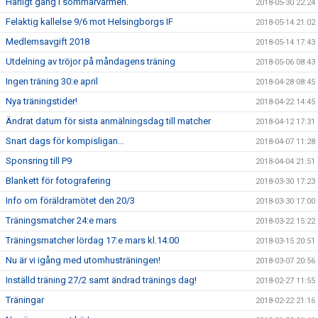
Härligt gäng i sommarvärmen.
2018-05-30 22:24
Felaktig kallelse 9/6 mot Helsingborgs IF
2018-05-14 21:02
Medlemsavgift 2018
2018-05-14 17:43
Utdelning av tröjor på måndagens träning
2018-05-06 08:43
Ingen träning 30:e april
2018-04-28 08:45
Nya träningstider!
2018-04-22 14:45
Ändrat datum för sista anmälningsdag till matcher
2018-04-12 17:31
Snart dags för kompisligan...
2018-04-07 11:28
Sponsring till P9
2018-04-04 21:51
Blankett för fotografering
2018-03-30 17:23
Info om föräldramötet den 20/3
2018-03-30 17:00
Träningsmatcher 24:e mars
2018-03-22 15:22
Träningsmatcher lördag 17:e mars kl.14:00
2018-03-15 20:51
Nu är vi igång med utomhusträningen!
2018-03-07 20:56
Inställd träning 27/2 samt ändrad tränings dag!
2018-02-27 11:55
Träningar
2018-02-22 21:16