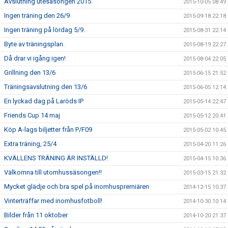
Avslutning utesäsongen 2015
2015-10-05 08:49
Ingen träning den 26/9
2015-09-18 22:18
Ingen träning på lördag 5/9.
2015-08-31 22:14
Byte av träningsplan.
2015-08-19 22:27
Då drar vi igång igen!
2015-08-04 22:05
Grillning den 13/6
2015-06-15 21:52
Träningsavslutning den 13/6
2015-06-05 12:14
En lyckad dag på Laröds IP
2015-05-14 22:47
Friends Cup 14 maj
2015-05-12 20:41
Köp A-lags biljetter från P/F09
2015-05-02 10:45
Extra träning, 25/4
2015-04-20 11:26
KVÄLLENS TRÄNING ÄR INSTÄLLD!
2015-04-15 10:36
Välkomna till utomhussäsongen!!
2015-03-15 21:32
Mycket glädje och bra spel på inomhuspremiären
2014-12-15 10:37
Vinterträffar med inomhusfotboll!
2014-10-30 10:14
Bilder från 11 oktober
2014-10-20 21:37