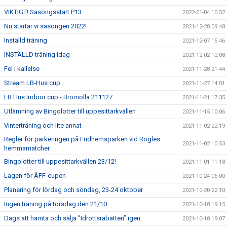
VIKTIGT! Säsongsstart P13
2022-01-04 10:52
Nu startar vi säsongen 2022!
2021-12-28 09:48
Inställd träning
2021-12-07 15:46
INSTÄLLD träning idag
2021-12-02 12:08
Fel i kallelse
2021-11-28 21:44
Stream LB-Hus cup
2021-11-27 14:01
LB Hus Indoor cup - Bromölla 211127
2021-11-21 17:35
Utlämning av Bingolotter till uppesittarkvällen
2021-11-15 10:06
Vinterträning och lite annat
2021-11-02 22:19
Regler för parkeringen på Fridhemsparken vid Rögles
2021-11-02 10:53
hemmamatcher.
Bingolotter till uppesittarkvällen 23/12!
2021-11-01 11:18
Lagen för ÄFF-cupen
2021-10-24 06:00
Planering för lördag och söndag, 23-24 oktober
2021-10-20 22:10
Ingen träning på torsdag den 21/10
2021-10-18 19:15
Dags att hämta och sälja ”Idrottsrabatten” igen.
2021-10-18 19:07