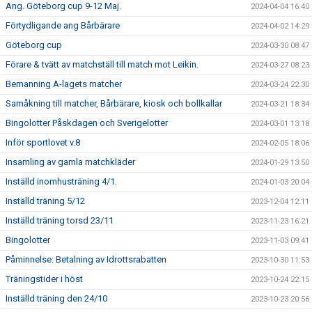
Ang. Göteborg cup 9-12 Maj.
2024-04-04 16:40
Förtydligande ang Bårbärare
2024-04-02 14:29
Göteborg cup
2024-03-30 08:47
Förare & tvätt av matchställ till match mot Leikin.
2024-03-27 08:23
Bemanning A-lagets matcher
2024-03-24 22:30
Samåkning till matcher, Bårbärare, kiosk och bollkallar
2024-03-21 18:34
Bingolotter Påskdagen och Sverigelotter
2024-03-01 13:18
Inför sportlovet v.8
2024-02-05 18:06
Insamling av gamla matchkläder
2024-01-29 13:50
Inställd inomhusträning 4/1.
2024-01-03 20:04
Inställd träning 5/12
2023-12-04 12:11
Inställd träning torsd 23/11
2023-11-23 16:21
Bingolotter
2023-11-03 09:41
Påminnelse: Betalning av Idrottsrabatten
2023-10-30 11:53
Träningstider i höst
2023-10-24 22:15
Inställd träning den 24/10
2023-10-23 20:56