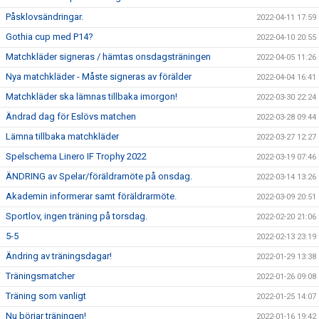
Påsklovsändringar.
2022-04-11 17:59
Gothia cup med P14?
2022-04-10 20:55
Matchkläder signeras / hämtas onsdagsträningen
2022-04-05 11:26
Nya matchkläder - Måste signeras av förälder
2022-04-04 16:41
Matchkläder ska lämnas tillbaka imorgon!
2022-03-30 22:24
Ändrad dag för Eslövs matchen
2022-03-28 09:44
Lämna tillbaka matchkläder
2022-03-27 12:27
Spelschema Linero IF Trophy 2022
2022-03-19 07:46
ÄNDRING av Spelar/föräldramöte på onsdag.
2022-03-14 13:26
Akademin informerar samt föräldrarmöte.
2022-03-09 20:51
Sportlov, ingen träning på torsdag.
2022-02-20 21:06
5-5
2022-02-13 23:19
Ändring av träningsdagar!
2022-01-29 13:38
Träningsmatcher
2022-01-26 09:08
Träning som vanligt
2022-01-25 14:07
Nu börjar träningen!
2022-01-16 19:42