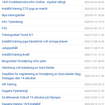
14/3 Föräldrarmöte inför Gothia - mycket viktigt
2023-02-26 20:45
Inställd träning 27/2 pga av match
2023-02-22 22:50
Nya träningstider
2023-01-31 20:54
Info. Fysträning
2023-01-16 13:19
FYS
2023-01-05 12:17
Träningsstart Torsd 5/1
2022-12-23 11:34
Inställd träning pga tränarbrist och snöiga planer
2022-12-08 16:24
Juluppehåll
2022-11-28 21:41
Inställd träning ikväll
2022-11-21 12:12
Bingolotter försäljning inför julen
2022-11-07 08:40
Hämtning och betalning av Gutz-kläder
2022-10-22 16:29
Deadline för registrering av försäljning av Gutz-kläder idag
2022-10-14 11:54
fredagen den 14 oktober
HIF träning
2022-10-09 22:12
Dagens Fysträning!
2022-10-05 21:20
Se Allsvensk fotboll 15 oktober på Olympia.
2022-10-04 11:47
Dagens träning 15/9 inställd!
2022-09-15 12:17