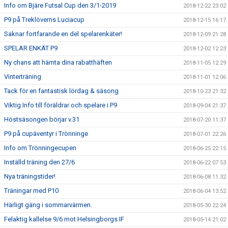
Info om Bjäre Futsal Cup den 3/1-2019
2018-12-22 23:02
P9 på Treklöverns Luciacup
2018-12-15 16:17
Saknar fortfarande en del spelarenkäter!
2018-12-09 21:28
SPELAR ENKÄT P9
2018-12-02 12:23
Ny chans att hämta dina rabatthäften
2018-11-05 12:29
Vinterträning
2018-11-01 12:06
Tack för en fantastisk lördag & säsong
2018-10-23 21:32
Viktig Info till föräldrar och spelare i P9
2018-09-04 21:37
Höstsäsongen börjar v.31
2018-07-20 11:37
P9 på cupäventyr i Trönninge
2018-07-01 22:26
Info om Trönningecupen
2018-06-25 22:15
Inställd träning den 27/6
2018-06-22 07:53
Nya träningstider!
2018-06-08 11:32
Träningar med P10
2018-06-04 13:52
Härligt gäng i sommarvärmen.
2018-05-30 22:24
Felaktig kallelse 9/6 mot Helsingborgs IF
2018-05-14 21:02