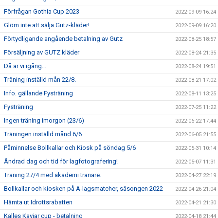
Förfrågan Gothia Cup 2023
2022-09-09 16:24
Glöm inte att sälja Gutz-kläder!
2022-09-09 16:20
Förtydligande angående betalning av Gutz
2022-08-25 18:57
Försäljning av GUTZ kläder
2022-08-24 21:35
Då är vi igång…
2022-08-24 19:51
Träning inställd mån 22/8.
2022-08-21 17:02
Info. gällande Fysträning
2022-08-11 13:25
Fysträning
2022-07-25 11:22
Ingen träning imorgon (23/6)
2022-06-22 17:44
Träningen inställd månd 6/6
2022-06-05 21:55
Påminnelse Bollkallar och Kiosk på söndag 5/6
2022-05-31 10:14
Ändrad dag och tid för lagfotografering!
2022-05-07 11:31
Träning 27/4 med akademi tränare.
2022-04-27 22:19
Bollkallar och kiosken på A-lagsmatcher, säsongen 2022
2022-04-26 21:04
Hämta ut Idrottsrabatten
2022-04-21 21:30
Kalles Kaviar cup - betalning
2022-04-18 21:44