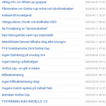
Viktig info om Whats up-grupper
2023-04-25 12:33
Påminnelse om Gothia cup-möte och Idrottsrabatten
2023-04-23 18:35
Kallade till kiosktjänst
2023-04-17 16:57
Viktiga datum: Kiosk och Bollkallar 2023
2023-04-17 08:05
Ny försäljning av ”Idrottsrabatten”
2023-04-15 18:29
Nya träningstider samt nya matchställ.
2023-04-14 12:17
Matchkläder lämnas tillbaka idag eller imorgon.
2023-04-11 08:50
P14 Föräldrarmöte 24/4 Gothia Cup
2023-04-11 07:56
Ingen fysträning på onsdag 5/4.
2023-04-04 15:45
Ingen träning i påskhelgen
2023-04-03 23:16
Gothia cup - nu går vi vidare
2023-04-03 19:30
Målvaktsträning
2023-04-01 09:19
Ingen Målvaktsträning idag!
2023-03-23 14:04
Dagens match spelas på Valhall Park
2023-03-18 10:37
Anmälan Gothia Cup
2023-03-15 20:09
FYSTRÄNING IDAG INSTÄLLD 1/3.
2023-03-01 09:26