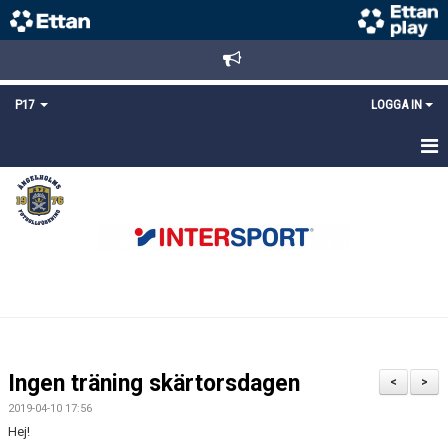
P17
LOGGA IN
HEM
NYHETER
TRUPPEN
KALENDER
MATCHER
Ingen träning skärtorsdagen
<
>
DOKUMENT
2019-04-10 17:56
Hej!
KONTAKT