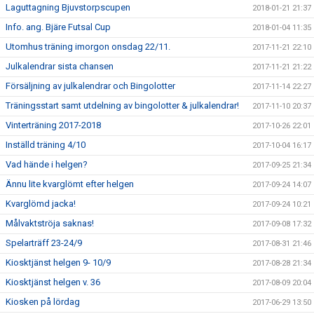
Laguttagning Bjuvstorpscupen
2018-01-21 21:37
Info. ang. Bjäre Futsal Cup
2018-01-04 11:35
Utomhus träning imorgon onsdag 22/11.
2017-11-21 22:10
Julkalendrar sista chansen
2017-11-21 21:22
Försäljning av julkalendrar och Bingolotter
2017-11-14 22:27
Träningsstart samt utdelning av bingolotter & julkalendrar!
2017-11-10 20:37
Vinterträning 2017-2018
2017-10-26 22:01
Inställd träning 4/10
2017-10-04 16:17
Vad hände i helgen?
2017-09-25 21:34
Ännu lite kvarglömt efter helgen
2017-09-24 14:07
Kvarglömd jacka!
2017-09-24 10:21
Målvaktströja saknas!
2017-09-08 17:32
Spelarträff 23-24/9
2017-08-31 21:46
Kiosktjänst helgen 9- 10/9
2017-08-28 21:34
Kiosktjänst helgen v. 36
2017-08-09 20:04
Kiosken på lördag
2017-06-29 13:50