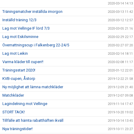
2020-03-14 14:13
Träningsmatcher inställda imorgon
2020-03-13 11:42
Inställd träning 12/3
2020-03-12 12:57
Lag mot Vellinge IF lörd 7/3
2020-03-05 21:16
Lag mot Eskilsminne
2020-02-29 22:17
Övernattningscup i Falkenberg 22-24/5
2020-02-27 07:20
Lag mot Leikin
2020-02-14 18:11
Varma kläder till cupen!!
2020-02-08 11:17
Träningsstart 2020!
2020-01-12 22:01
KVB-cupen, Åstorp
2019-12-22 21:58
Ny möjlighet att lämna matchkläder
2019-12-09 21:40
Matchkläder
2019-12-07 09:08
Lagindelning mot Vellinge
2019-11-14 17:47
STORT TACK!
2019-10-20 19:02
Tillfälle att hämta rabatthäften ikväll
2019-10-14 13:45
Nya träningstider!
2019-10-11 23:27