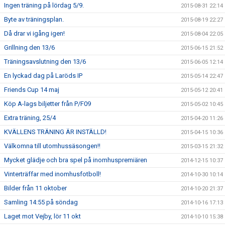
Ingen träning på lördag 5/9.
2015-08-31 22:14
Byte av träningsplan.
2015-08-19 22:27
Då drar vi igång igen!
2015-08-04 22:05
Grillning den 13/6
2015-06-15 21:52
Träningsavslutning den 13/6
2015-06-05 12:14
En lyckad dag på Laröds IP
2015-05-14 22:47
Friends Cup 14 maj
2015-05-12 20:41
Köp A-lags biljetter från P/F09
2015-05-02 10:45
Extra träning, 25/4
2015-04-20 11:26
KVÄLLENS TRÄNING ÄR INSTÄLLD!
2015-04-15 10:36
Välkomna till utomhussäsongen!!
2015-03-15 21:32
Mycket glädje och bra spel på inomhuspremiären
2014-12-15 10:37
Vinterträffar med inomhusfotboll!
2014-10-30 10:14
Bilder från 11 oktober
2014-10-20 21:37
Samling 14:55 på söndag
2014-10-16 17:13
Laget mot Vejby, lör 11 okt
2014-10-10 15:38