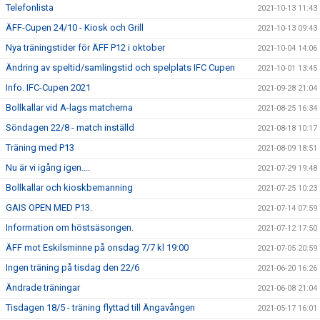
Telefonlista
2021-10-13 11:43
ÄFF-Cupen 24/10 - Kiosk och Grill
2021-10-13 09:43
Nya träningstider för ÄFF P12 i oktober
2021-10-04 14:06
Ändring av speltid/samlingstid och spelplats IFC Cupen
2021-10-01 13:45
Info. IFC-Cupen 2021
2021-09-28 21:04
Bollkallar vid A-lags matcherna
2021-08-25 16:34
Söndagen 22/8 - match inställd
2021-08-18 10:17
Träning med P13
2021-08-09 18:51
Nu är vi igång igen....
2021-07-29 19:48
Bollkallar och kioskbemanning
2021-07-25 10:23
GAIS OPEN MED P13.
2021-07-14 07:59
Information om höstsäsongen.
2021-07-12 17:50
ÄFF mot Eskilsminne på onsdag 7/7 kl 19:00
2021-07-05 20:59
Ingen träning på tisdag den 22/6
2021-06-20 16:26
Ändrade träningar
2021-06-08 21:04
Tisdagen 18/5 - träning flyttad till Ängavången
2021-05-17 16:01