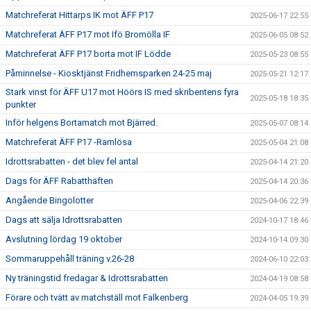
Matchreferat Hittarps IK mot ÄFF P17
2025-06-17 22:55
Matchreferat ÄFF P17 mot Ifö Bromölla IF
2025-06-05 08:52
Matchreferat ÄFF P17 borta mot IF Lödde
2025-05-23 08:55
Påminnelse - Kiosktjänst Fridhemsparken 24-25 maj
2025-05-21 12:17
Stark vinst för ÄFF U17 mot Höörs IS med skribentens fyra
2025-05-18 18:35
punkter
Inför helgens Bortamatch mot Bjärred.
2025-05-07 08:14
Matchreferat ÄFF P17 -Ramlösa
2025-05-04 21:08
Idrottsrabatten - det blev fel antal
2025-04-14 21:20
Dags för ÄFF Rabatthäften
2025-04-14 20:36
Angående Bingolotter
2025-04-06 22:39
Dags att sälja Idrottsrabatten
2024-10-17 18:46
Avslutning lördag 19 oktober
2024-10-14 09:30
Sommaruppehåll träning v.26-28
2024-06-10 22:03
Ny träningstid fredagar & Idrottsrabatten
2024-04-19 08:58
Förare och tvätt av matchställ mot Falkenberg
2024-04-05 19:39