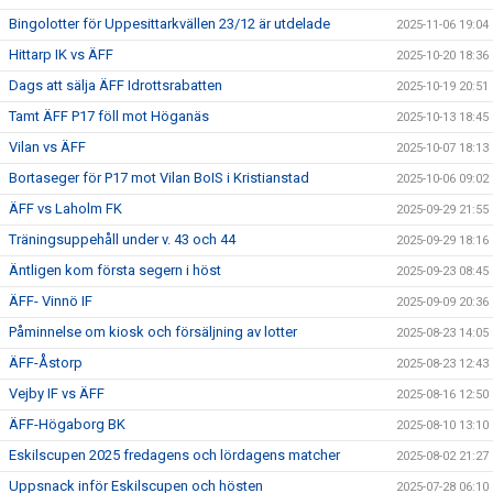
Bingolotter för Uppesittarkvällen 23/12 är utdelade
2025-11-06 19:04
Hittarp IK vs ÄFF
2025-10-20 18:36
Dags att sälja ÄFF Idrottsrabatten
2025-10-19 20:51
Tamt ÄFF P17 föll mot Höganäs
2025-10-13 18:45
Vilan vs ÄFF
2025-10-07 18:13
Bortaseger för P17 mot Vilan BoIS i Kristianstad
2025-10-06 09:02
ÄFF vs Laholm FK
2025-09-29 21:55
Träningsuppehåll under v. 43 och 44
2025-09-29 18:16
Äntligen kom första segern i höst
2025-09-23 08:45
ÄFF- Vinnö IF
2025-09-09 20:36
Påminnelse om kiosk och försäljning av lotter
2025-08-23 14:05
ÄFF-Åstorp
2025-08-23 12:43
Vejby IF vs ÄFF
2025-08-16 12:50
ÄFF-Högaborg BK
2025-08-10 13:10
Eskilscupen 2025 fredagens och lördagens matcher
2025-08-02 21:27
Uppsnack inför Eskilscupen och hösten
2025-07-28 06:10