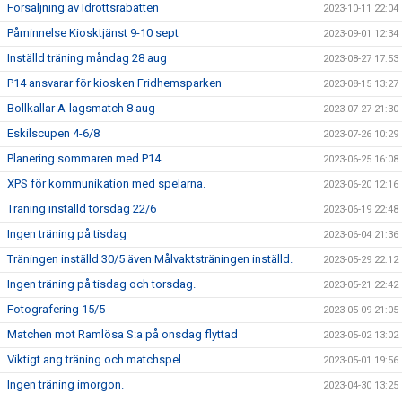
Försäljning av Idrottsrabatten
2023-10-11 22:04
Påminnelse Kiosktjänst 9-10 sept
2023-09-01 12:34
Inställd träning måndag 28 aug
2023-08-27 17:53
P14 ansvarar för kiosken Fridhemsparken
2023-08-15 13:27
Bollkallar A-lagsmatch 8 aug
2023-07-27 21:30
Eskilscupen 4-6/8
2023-07-26 10:29
Planering sommaren med P14
2023-06-25 16:08
XPS för kommunikation med spelarna.
2023-06-20 12:16
Träning inställd torsdag 22/6
2023-06-19 22:48
Ingen träning på tisdag
2023-06-04 21:36
Träningen inställd 30/5 även Målvaktsträningen inställd.
2023-05-29 22:12
Ingen träning på tisdag och torsdag.
2023-05-21 22:42
Fotografering 15/5
2023-05-09 21:05
Matchen mot Ramlösa S:a på onsdag flyttad
2023-05-02 13:02
Viktigt ang träning och matchspel
2023-05-01 19:56
Ingen träning imorgon.
2023-04-30 13:25