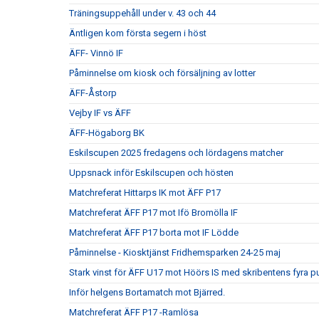
Träningsuppehåll under v. 43 och 44
Äntligen kom första segern i höst
ÄFF- Vinnö IF
Påminnelse om kiosk och försäljning av lotter
ÄFF-Åstorp
Vejby IF vs ÄFF
ÄFF-Högaborg BK
Eskilscupen 2025 fredagens och lördagens matcher
Uppsnack inför Eskilscupen och hösten
Matchreferat Hittarps IK mot ÄFF P17
Matchreferat ÄFF P17 mot Ifö Bromölla IF
Matchreferat ÄFF P17 borta mot IF Lödde
Påminnelse - Kiosktjänst Fridhemsparken 24-25 maj
Stark vinst för ÄFF U17 mot Höörs IS med skribentens fyra p
Inför helgens Bortamatch mot Bjärred.
Matchreferat ÄFF P17 -Ramlösa