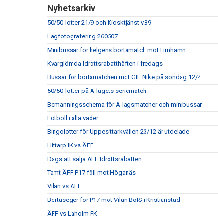
Nyhetsarkiv
50/50-lotter 21/9 och Kiosktjänst v.39
Lagfotografering 260507
Minibussar för helgens bortamatch mot Limhamn
Kvarglömda Idrottsrabatthäften i fredags
Bussar för bortamatchen mot GIF Nike på söndag 12/4
50/50-lotter på A-lagets seriematch
Bemanningsschema för A-lagsmatcher och minibussar
Fotboll i alla väder
Bingolotter för Uppesittarkvällen 23/12 är utdelade
Hittarp IK vs ÄFF
Dags att sälja ÄFF Idrottsrabatten
Tamt ÄFF P17 föll mot Höganäs
Vilan vs ÄFF
Bortaseger för P17 mot Vilan BoIS i Kristianstad
ÄFF vs Laholm FK