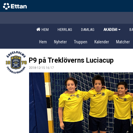
HEM
HERRLAG
DAMLAG
AKADEMI
B
Hem
Nyheter
Truppen
Kalender
Matcher
P9 på Treklöverns Luciacup
2018-12-15 16:17