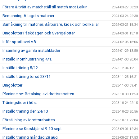
Förare & tvätt av matchställ till match mot Leikin.
2024-03-27 08:23
Bemanning A-lagets matcher
2024-03-24 22:30
Samåkning till matcher, Bårbärare, kiosk och bollkallar
2024-03-21 18:34
Bingolotter Påskdagen och Sverigelotter
2024-03-01 13:18
Inför sportlovet v.8
2024-02-05 18:06
Insamling av gamla matchkläder
2024-01-29 13:50
Inställd inomhusträning 4/1.
2024-01-03 20:04
Inställd träning 5/12
2023-12-04 12:11
Inställd träning torsd 23/11
2023-11-23 16:21
Bingolotter
2023-11-03 09:41
Påminnelse: Betalning av Idrottsrabatten
2023-10-30 11:53
Träningstider i höst
2023-10-24 22:15
Inställd träning den 24/10
2023-10-23 20:56
Försäljning av Idrottsrabatten
2023-10-11 22:04
Påminnelse Kiosktjänst 9-10 sept
2023-09-01 12:34
Inställd träning måndag 28 aug
2023-08-27 17:53