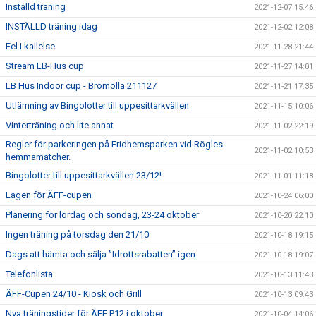
Inställd träning
2021-12-07 15:46
INSTÄLLD träning idag
2021-12-02 12:08
Fel i kallelse
2021-11-28 21:44
Stream LB-Hus cup
2021-11-27 14:01
LB Hus Indoor cup - Bromölla 211127
2021-11-21 17:35
Utlämning av Bingolotter till uppesittarkvällen
2021-11-15 10:06
Vinterträning och lite annat
2021-11-02 22:19
Regler för parkeringen på Fridhemsparken vid Rögles
2021-11-02 10:53
hemmamatcher.
Bingolotter till uppesittarkvällen 23/12!
2021-11-01 11:18
Lagen för ÄFF-cupen
2021-10-24 06:00
Planering för lördag och söndag, 23-24 oktober
2021-10-20 22:10
Ingen träning på torsdag den 21/10
2021-10-18 19:15
Dags att hämta och sälja ”Idrottsrabatten” igen.
2021-10-18 19:07
Telefonlista
2021-10-13 11:43
ÄFF-Cupen 24/10 - Kiosk och Grill
2021-10-13 09:43
Nya träningstider för ÄFF P12 i oktober
2021-10-04 14:06