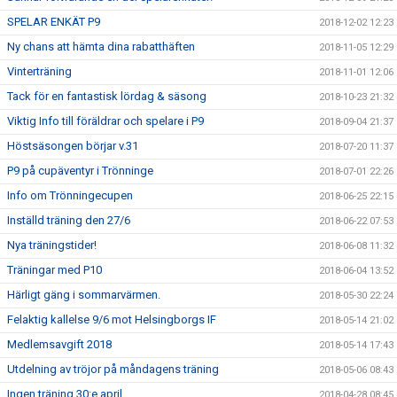
SPELAR ENKÄT P9
2018-12-02 12:23
Ny chans att hämta dina rabatthäften
2018-11-05 12:29
Vinterträning
2018-11-01 12:06
Tack för en fantastisk lördag & säsong
2018-10-23 21:32
Viktig Info till föräldrar och spelare i P9
2018-09-04 21:37
Höstsäsongen börjar v.31
2018-07-20 11:37
P9 på cupäventyr i Trönninge
2018-07-01 22:26
Info om Trönningecupen
2018-06-25 22:15
Inställd träning den 27/6
2018-06-22 07:53
Nya träningstider!
2018-06-08 11:32
Träningar med P10
2018-06-04 13:52
Härligt gäng i sommarvärmen.
2018-05-30 22:24
Felaktig kallelse 9/6 mot Helsingborgs IF
2018-05-14 21:02
Medlemsavgift 2018
2018-05-14 17:43
Utdelning av tröjor på måndagens träning
2018-05-06 08:43
Ingen träning 30:e april
2018-04-28 08:45