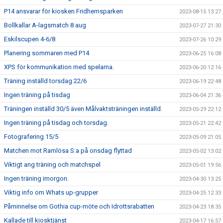
P14 ansvarar för kiosken Fridhemsparken
2023-08-15 13:27
Bollkallar A-lagsmatch 8 aug
2023-07-27 21:30
Eskilscupen 4-6/8
2023-07-26 10:29
Planering sommaren med P14
2023-06-25 16:08
XPS för kommunikation med spelarna.
2023-06-20 12:16
Träning inställd torsdag 22/6
2023-06-19 22:48
Ingen träning på tisdag
2023-06-04 21:36
Träningen inställd 30/5 även Målvaktsträningen inställd.
2023-05-29 22:12
Ingen träning på tisdag och torsdag.
2023-05-21 22:42
Fotografering 15/5
2023-05-09 21:05
Matchen mot Ramlösa S:a på onsdag flyttad
2023-05-02 13:02
Viktigt ang träning och matchspel
2023-05-01 19:56
Ingen träning imorgon.
2023-04-30 13:25
Viktig info om Whats up-grupper
2023-04-25 12:33
Påminnelse om Gothia cup-möte och Idrottsrabatten
2023-04-23 18:35
Kallade till kiosktjänst
2023-04-17 16:57