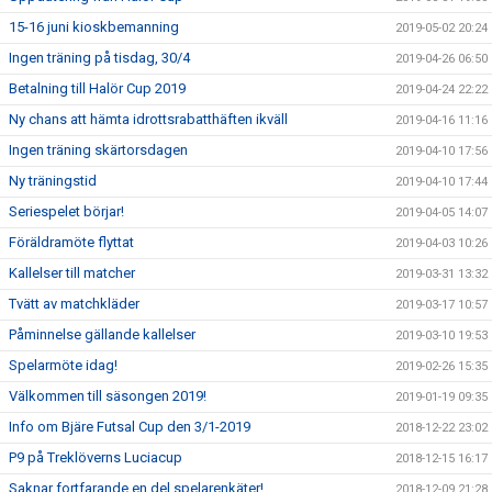
15-16 juni kioskbemanning
2019-05-02 20:24
Ingen träning på tisdag, 30/4
2019-04-26 06:50
Betalning till Halör Cup 2019
2019-04-24 22:22
Ny chans att hämta idrottsrabatthäften ikväll
2019-04-16 11:16
Ingen träning skärtorsdagen
2019-04-10 17:56
Ny träningstid
2019-04-10 17:44
Seriespelet börjar!
2019-04-05 14:07
Föräldramöte flyttat
2019-04-03 10:26
Kallelser till matcher
2019-03-31 13:32
Tvätt av matchkläder
2019-03-17 10:57
Påminnelse gällande kallelser
2019-03-10 19:53
Spelarmöte idag!
2019-02-26 15:35
Välkommen till säsongen 2019!
2019-01-19 09:35
Info om Bjäre Futsal Cup den 3/1-2019
2018-12-22 23:02
P9 på Treklöverns Luciacup
2018-12-15 16:17
Saknar fortfarande en del spelarenkäter!
2018-12-09 21:28