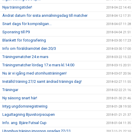
Nya träningstider!
2018-04-22 14:45
Ändrat datum för sista anmälningsdag till matcher
2018-04-12 17:31
Snart dags för kompisligan...
2018-04-07 11:28
Sponsring till P9
2018-04-04 21:51
Blankett för fotografering
2018-03-30 17:23
Info om föräldramötet den 20/3
2018-03-30 17:00
Träningsmatcher 24:e mars
2018-03-22 15:22
Träningsmatcher lördag 17:e mars kl.14:00
2018-03-15 20:51
Nu är vi igång med utomhusträningen!
2018-03-07 20:56
Inställd träning 27/2 samt ändrad tränings dag!
2018-02-27 11:55
Träningar
2018-02-22 21:16
Ny säsong snart här!
2018-01-30 21:46
Intyg ungdomsregistrering
2018-01-28 19:50
Laguttagning Bjuvstorpscupen
2018-01-21 21:37
Info. ang. Bjäre Futsal Cup
2018-01-04 11:35
Utomhus träning imorgon onsdag 22/11.
2017-11-21 22:10