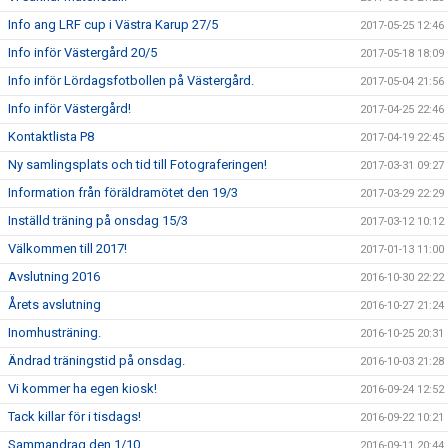
Info ang LRF cup i Västra Karup 27/5
2017-05-25 12:46
Info inför Västergård 20/5
2017-05-18 18:09
Info inför Lördagsfotbollen på Västergård.
2017-05-04 21:56
Info inför Västergård!
2017-04-25 22:46
Kontaktlista P8
2017-04-19 22:45
Ny samlingsplats och tid till Fotograferingen!
2017-03-31 09:27
Information från föräldramötet den 19/3
2017-03-29 22:29
Inställd träning på onsdag 15/3
2017-03-12 10:12
Välkommen till 2017!
2017-01-13 11:00
Avslutning 2016
2016-10-30 22:22
Årets avslutning
2016-10-27 21:24
Inomhusträning.
2016-10-25 20:31
Ändrad träningstid på onsdag.
2016-10-03 21:28
Vi kommer ha egen kiosk!
2016-09-24 12:52
Tack killar för i tisdags!
2016-09-22 10:21
Sammandrag den 1/10
2016-09-11 20:44