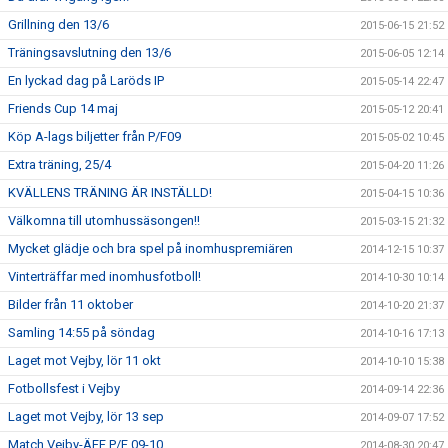
Grillning den 13/6
2015-06-15 21:52
Träningsavslutning den 13/6
2015-06-05 12:14
En lyckad dag på Laröds IP
2015-05-14 22:47
Friends Cup 14 maj
2015-05-12 20:41
Köp A-lags biljetter från P/F09
2015-05-02 10:45
Extra träning, 25/4
2015-04-20 11:26
KVÄLLENS TRÄNING ÄR INSTÄLLD!
2015-04-15 10:36
Välkomna till utomhussäsongen!!
2015-03-15 21:32
Mycket glädje och bra spel på inomhuspremiären
2014-12-15 10:37
Vinterträffar med inomhusfotboll!
2014-10-30 10:14
Bilder från 11 oktober
2014-10-20 21:37
Samling 14:55 på söndag
2014-10-16 17:13
Laget mot Vejby, lör 11 okt
2014-10-10 15:38
Fotbollsfest i Vejby
2014-09-14 22:36
Laget mot Vejby, lör 13 sep
2014-09-07 17:52
Match Vejby-ÄFF P/F 09-10
2014-08-30 20:47