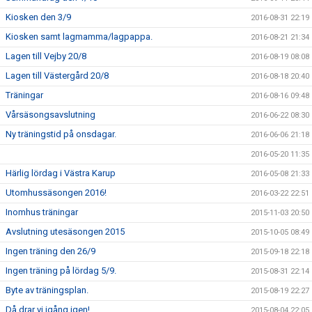
Kiosken den 3/9
2016-08-31 22:19
Kiosken samt lagmamma/lagpappa.
2016-08-21 21:34
Lagen till Vejby 20/8
2016-08-19 08:08
Lagen till Västergård 20/8
2016-08-18 20:40
Träningar
2016-08-16 09:48
Vårsäsongsavslutning
2016-06-22 08:30
Ny träningstid på onsdagar.
2016-06-06 21:18
2016-05-20 11:35
Härlig lördag i Västra Karup
2016-05-08 21:33
Utomhussäsongen 2016!
2016-03-22 22:51
Inomhus träningar
2015-11-03 20:50
Avslutning utesäsongen 2015
2015-10-05 08:49
Ingen träning den 26/9
2015-09-18 22:18
Ingen träning på lördag 5/9.
2015-08-31 22:14
Byte av träningsplan.
2015-08-19 22:27
Då drar vi igång igen!
2015-08-04 22:05