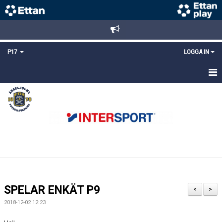
P17
LOGGA IN
HEM
NYHETER
TRUPPEN
KALENDER
MATCHER
SPELAR ENKÄT P9
<
>
DOKUMENT
2018-12-02 12:23
KONTAKT