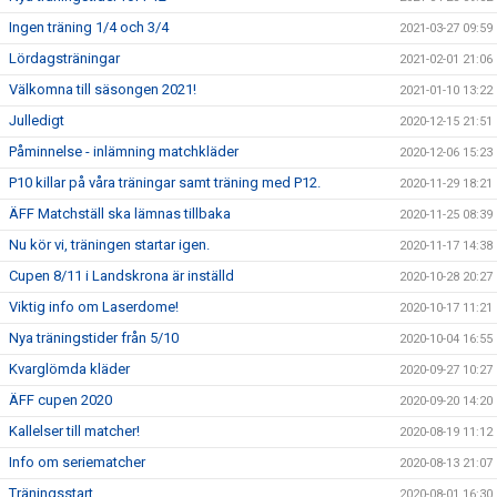
Ingen träning 1/4 och 3/4
2021-03-27 09:59
Lördagsträningar
2021-02-01 21:06
Välkomna till säsongen 2021!
2021-01-10 13:22
Julledigt
2020-12-15 21:51
Påminnelse - inlämning matchkläder
2020-12-06 15:23
P10 killar på våra träningar samt träning med P12.
2020-11-29 18:21
ÄFF Matchställ ska lämnas tillbaka
2020-11-25 08:39
Nu kör vi, träningen startar igen.
2020-11-17 14:38
Cupen 8/11 i Landskrona är inställd
2020-10-28 20:27
Viktig info om Laserdome!
2020-10-17 11:21
Nya träningstider från 5/10
2020-10-04 16:55
Kvarglömda kläder
2020-09-27 10:27
ÄFF cupen 2020
2020-09-20 14:20
Kallelser till matcher!
2020-08-19 11:12
Info om seriematcher
2020-08-13 21:07
Träningsstart
2020-08-01 16:30