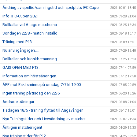
Ändring av speltid/samlingstid och spelplats IFC Cupen
2021-10-01 13:45
Info. IFC-Cupen 2021
2021-09-28 21:04
Bollkallar vid A-lags matcherna
2021-08-25 16:34
Söndagen 22/8 - match inställd
2021-08-18 10:17
Träning med P13
2021-08-09 18:51
Nu är vi igång igen....
2021-07-29 19:48
Bollkallar och kioskbemanning
2021-07-25 10:23
GAIS OPEN MED P13.
2021-07-14 07:59
Information om höstsäsongen.
2021-07-12 17:50
ÄFF mot Eskilsminne på onsdag 7/7 kl 19:00
2021-07-05 20:59
Ingen träning på tisdag den 22/6
2021-06-20 16:26
Ändrade träningar
2021-06-08 21:04
Tisdagen 18/5 - träning flyttad till Ängavången
2021-05-17 16:01
Nya Träningstider och Livesändning av matcher
2021-05-07 21:34
Äntligen matcher igen!
2021-04-29 19:33
Nya träningstider för P12
2021-04-25 09:52