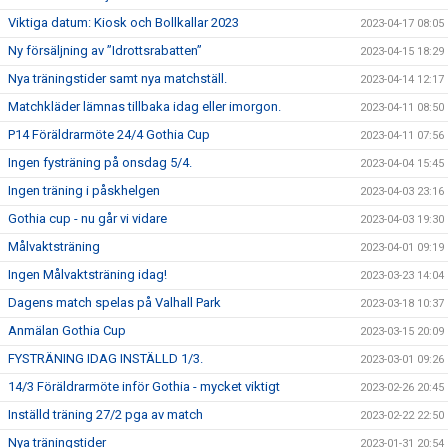
Viktiga datum: Kiosk och Bollkallar 2023
2023-04-17 08:05
Ny försäljning av ”Idrottsrabatten”
2023-04-15 18:29
Nya träningstider samt nya matchställ.
2023-04-14 12:17
Matchkläder lämnas tillbaka idag eller imorgon.
2023-04-11 08:50
P14 Föräldrarmöte 24/4 Gothia Cup
2023-04-11 07:56
Ingen fysträning på onsdag 5/4.
2023-04-04 15:45
Ingen träning i påskhelgen
2023-04-03 23:16
Gothia cup - nu går vi vidare
2023-04-03 19:30
Målvaktsträning
2023-04-01 09:19
Ingen Målvaktsträning idag!
2023-03-23 14:04
Dagens match spelas på Valhall Park
2023-03-18 10:37
Anmälan Gothia Cup
2023-03-15 20:09
FYSTRÄNING IDAG INSTÄLLD 1/3.
2023-03-01 09:26
14/3 Föräldrarmöte inför Gothia - mycket viktigt
2023-02-26 20:45
Inställd träning 27/2 pga av match
2023-02-22 22:50
Nya träningstider
2023-01-31 20:54