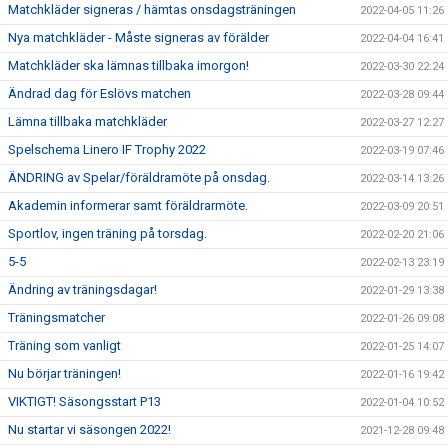
Matchkläder signeras / hämtas onsdagsträningen
2022-04-05 11:26
Nya matchkläder - Måste signeras av förälder
2022-04-04 16:41
Matchkläder ska lämnas tillbaka imorgon!
2022-03-30 22:24
Ändrad dag för Eslövs matchen
2022-03-28 09:44
Lämna tillbaka matchkläder
2022-03-27 12:27
Spelschema Linero IF Trophy 2022
2022-03-19 07:46
ÄNDRING av Spelar/föräldramöte på onsdag.
2022-03-14 13:26
Akademin informerar samt föräldrarmöte.
2022-03-09 20:51
Sportlov, ingen träning på torsdag.
2022-02-20 21:06
5-5
2022-02-13 23:19
Ändring av träningsdagar!
2022-01-29 13:38
Träningsmatcher
2022-01-26 09:08
Träning som vanligt
2022-01-25 14:07
Nu börjar träningen!
2022-01-16 19:42
VIKTIGT! Säsongsstart P13
2022-01-04 10:52
Nu startar vi säsongen 2022!
2021-12-28 09:48