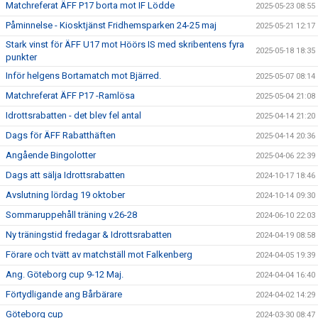
Matchreferat ÄFF P17 borta mot IF Lödde
2025-05-23 08:55
Påminnelse - Kiosktjänst Fridhemsparken 24-25 maj
2025-05-21 12:17
Stark vinst för ÄFF U17 mot Höörs IS med skribentens fyra
2025-05-18 18:35
punkter
Inför helgens Bortamatch mot Bjärred.
2025-05-07 08:14
Matchreferat ÄFF P17 -Ramlösa
2025-05-04 21:08
Idrottsrabatten - det blev fel antal
2025-04-14 21:20
Dags för ÄFF Rabatthäften
2025-04-14 20:36
Angående Bingolotter
2025-04-06 22:39
Dags att sälja Idrottsrabatten
2024-10-17 18:46
Avslutning lördag 19 oktober
2024-10-14 09:30
Sommaruppehåll träning v.26-28
2024-06-10 22:03
Ny träningstid fredagar & Idrottsrabatten
2024-04-19 08:58
Förare och tvätt av matchställ mot Falkenberg
2024-04-05 19:39
Ang. Göteborg cup 9-12 Maj.
2024-04-04 16:40
Förtydligande ang Bårbärare
2024-04-02 14:29
Göteborg cup
2024-03-30 08:47