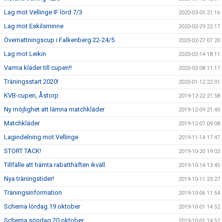
Lag mot Vellinge IF lörd 7/3
2020-03-05 21:16
Lag mot Eskilsminne
2020-02-29 22:17
Övernattningscup i Falkenberg 22-24/5
2020-02-27 07:20
Lag mot Leikin
2020-02-14 18:11
Varma kläder till cupen!!
2020-02-08 11:17
Träningsstart 2020!
2020-01-12 22:01
KVB-cupen, Åstorp
2019-12-22 21:58
Ny möjlighet att lämna matchkläder
2019-12-09 21:40
Matchkläder
2019-12-07 09:08
Lagindelning mot Vellinge
2019-11-14 17:47
STORT TACK!
2019-10-20 19:02
Tillfälle att hämta rabatthäften ikväll
2019-10-14 13:45
Nya träningstider!
2019-10-11 23:27
Träningsinformation
2019-10-06 11:54
Schema lördag 19 oktober
2019-10-01 14:52
Schema söndag 20 oktober
2019-10-01 14:52