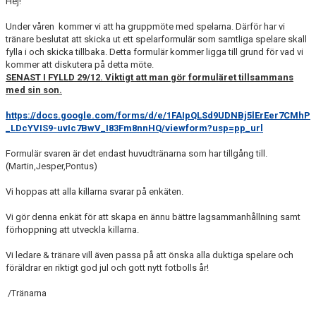
Hej!
Under våren kommer vi att ha gruppmöte med spelarna. Därför har vi
tränare beslutat att skicka ut ett spelarformulär som samtliga spelare skall
fylla i och skicka tillbaka. Detta formulär kommer ligga till grund för vad vi
kommer att diskutera på detta möte.
SENAST I FYLLD 29/12. Viktigt att man gör formuläret tillsammans
med sin son.
https://docs.google.com/forms/d/e/1FAIpQLSd9UDNBj5lErEer7CMhP
_LDcYVIS9-uvIc7BwV_I83Fm8nnHQ/viewform?usp=pp_url
Formulär svaren är det endast huvudtränarna som har tillgång till.
(Martin,Jesper,Pontus)
Vi hoppas att alla killarna svarar på enkäten.
Vi gör denna enkät för att skapa en ännu bättre lagsammanhållning samt
förhoppning att utveckla killarna.
Vi ledare & tränare vill även passa på att önska alla duktiga spelare och
föräldrar en riktigt god jul och gott nytt fotbolls år!
/Tränarna