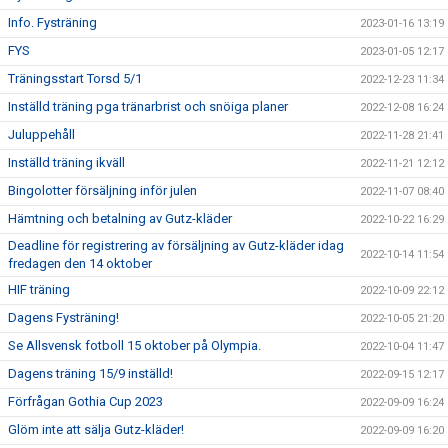
Info. Fysträning
2023-01-16 13:19
FYS
2023-01-05 12:17
Träningsstart Torsd 5/1
2022-12-23 11:34
Inställd träning pga tränarbrist och snöiga planer
2022-12-08 16:24
Juluppehåll
2022-11-28 21:41
Inställd träning ikväll
2022-11-21 12:12
Bingolotter försäljning inför julen
2022-11-07 08:40
Hämtning och betalning av Gutz-kläder
2022-10-22 16:29
Deadline för registrering av försäljning av Gutz-kläder idag
2022-10-14 11:54
fredagen den 14 oktober
HIF träning
2022-10-09 22:12
Dagens Fysträning!
2022-10-05 21:20
Se Allsvensk fotboll 15 oktober på Olympia.
2022-10-04 11:47
Dagens träning 15/9 inställd!
2022-09-15 12:17
Förfrågan Gothia Cup 2023
2022-09-09 16:24
Glöm inte att sälja Gutz-kläder!
2022-09-09 16:20