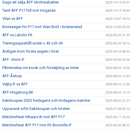
Dags att sälja ÄFF Idrottsrabatten
2025-10-19 20:51
Tamt ÄFF P17 föll mot Höganäs
2025-10-13 18:45
Vilan vs ÄFF
2025-10-07 18:13
Bortaseger för P17 mot Vilan BoIS i Kristianstad
2025-10-06 09:02
ÄFF vs Laholm FK
2025-09-29 21:55
Träningsuppehåll under v. 43 och 44
2025-09-29 18:16
Äntligen kom första segern i höst
2025-09-23 08:45
ÄFF- Vinnö IF
2025-09-09 20:36
Påminnelse om kiosk och försäljning av lotter
2025-08-23 14:05
ÄFF-Åstorp
2025-08-23 12:43
Vejby IF vs ÄFF
2025-08-16 12:50
ÄFF-Högaborg BK
2025-08-10 13:10
Eskilscupen 2025 fredagens och lördagens matcher
2025-08-02 21:27
Uppsnack inför Eskilscupen och hösten
2025-07-28 06:10
Matchreferat Hittarps IK mot ÄFF P17
2025-06-17 22:55
Matchreferat ÄFF P17 mot Ifö Bromölla IF
2025-06-05 08:52