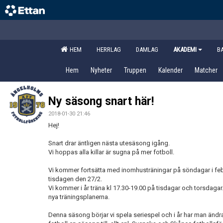
HEM
HERRLAG
DAMLAG
AKADEMI
B
Hem
Nyheter
Truppen
Kalender
Matcher
Ny säsong snart här!
2018-01-30 21:46
Hej!
Snart drar äntligen nästa utesäsong igång.
Vi hoppas alla killar är sugna på mer fotboll.
Vi kommer fortsätta med inomhusträningar på söndagar i febr
tisdagen den 27/2.
Vi kommer i år träna kl 17.30-19.00 på tisdagar och torsdaga
nya träningsplanerna.
Denna säsong börjar vi spela seriespel och i år har man änd