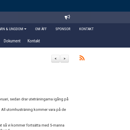
ARN & UNGDOM
OM ÄFF
SPONSOR
KONTAKT
Dokument
Kontakt
<
>
uari, sedan drar uteträningarna igång på
r. All utomhusträning kommer vara på de
rat så vi kommer fortsätta med 5-manna