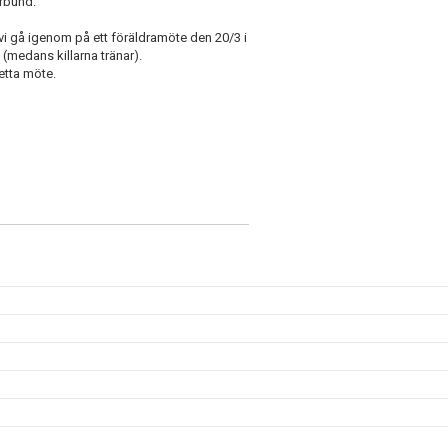
örbund.
vi gå igenom på ett föräldramöte den 20/3 i
(medans killarna tränar).
etta möte.