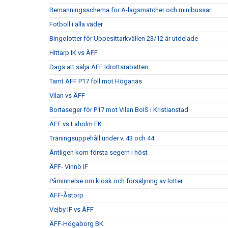
Bemanningsschema för A-lagsmatcher och minibussar
Fotboll i alla väder
Bingolotter för Uppesittarkvällen 23/12 är utdelade
Hittarp IK vs ÄFF
Dags att sälja ÄFF Idrottsrabatten
Tamt ÄFF P17 föll mot Höganäs
Vilan vs ÄFF
Bortaseger för P17 mot Vilan BoIS i Kristianstad
ÄFF vs Laholm FK
Träningsuppehåll under v. 43 och 44
Äntligen kom första segern i höst
ÄFF- Vinnö IF
Påminnelse om kiosk och försäljning av lotter
ÄFF-Åstorp
Vejby IF vs ÄFF
ÄFF-Högaborg BK