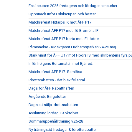
Eskilscupen 2025 fredagens och lördagens matcher
Uppsnack inför Eskilscupen och hösten
Matchreferat Hittarps IK mot ÄFF P17
Matchreferat ÄFF P17 mot Ifö Bromölla IF
Matchreferat ÄFF P17 borta mot IF Lödde
Påminnelse - Kiosktjänst Fridhemsparken 24-25 maj
Stark vinst för ÄFF U17 mot Höörs IS med skribentens fyra p
Inför helgens Bortamatch mot Bjärred.
Matchreferat ÄFF P17 -Ramlösa
Idrottsrabatten - det blev fel antal
Dags för ÄFF Rabatthäften
Angående Bingolotter
Dags att sälja Idrottsrabatten
Avslutning lördag 19 oktober
Sommaruppehåll träning v.26-28
Ny träningstid fredagar & Idrottsrabatten