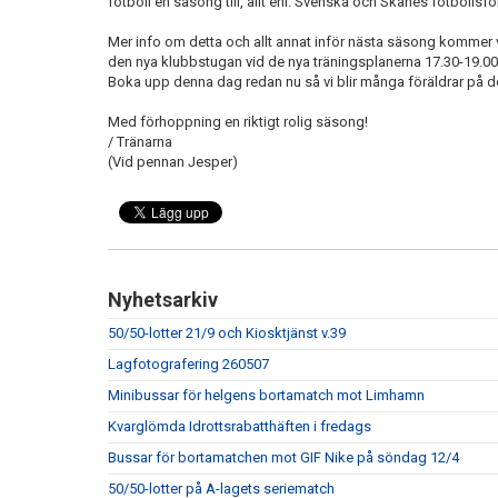
fotboll en säsong till, allt enl. Svenska och Skånes fotbollsf
Mer info om detta och allt annat inför nästa säsong kommer 
den nya klubbstugan vid de nya träningsplanerna 17.30-19.00 
Boka upp denna dag redan nu så vi blir många föräldrar på d
Med förhoppning en riktigt rolig säsong!
/ Tränarna
(Vid pennan Jesper)
Nyhetsarkiv
50/50-lotter 21/9 och Kiosktjänst v.39
Lagfotografering 260507
Minibussar för helgens bortamatch mot Limhamn
Kvarglömda Idrottsrabatthäften i fredags
Bussar för bortamatchen mot GIF Nike på söndag 12/4
50/50-lotter på A-lagets seriematch