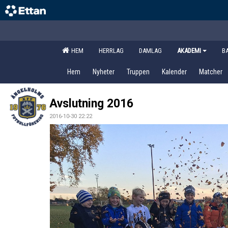
HEM
HERRLAG
DAMLAG
AKADEMI
B
Hem
Nyheter
Truppen
Kalender
Matcher
Avslutning 2016
2016-10-30 22:22