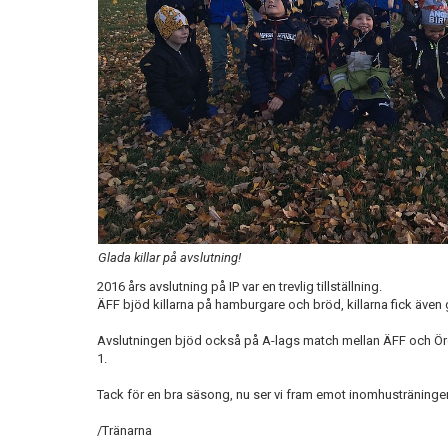
Glada killar på avslutning!
2016 års avslutning på IP var en trevlig tillställning.
ÄFF bjöd killarna på hamburgare och bröd, killarna fick även
Avslutningen bjöd också på A-lags match mellan ÄFF och Örgry
1.
Tack för en bra säsong, nu ser vi fram emot inomhustränin
/Tränarna