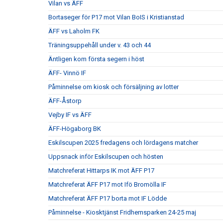
Vilan vs ÄFF
Bortaseger för P17 mot Vilan BoIS i Kristianstad
ÄFF vs Laholm FK
Träningsuppehåll under v. 43 och 44
Äntligen kom första segern i höst
ÄFF- Vinnö IF
Påminnelse om kiosk och försäljning av lotter
ÄFF-Åstorp
Vejby IF vs ÄFF
ÄFF-Högaborg BK
Eskilscupen 2025 fredagens och lördagens matcher
Uppsnack inför Eskilscupen och hösten
Matchreferat Hittarps IK mot ÄFF P17
Matchreferat ÄFF P17 mot Ifö Bromölla IF
Matchreferat ÄFF P17 borta mot IF Lödde
Påminnelse - Kiosktjänst Fridhemsparken 24-25 maj