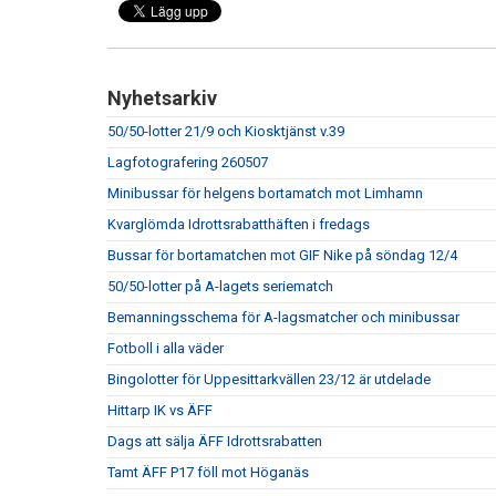
Nyhetsarkiv
50/50-lotter 21/9 och Kiosktjänst v.39
Lagfotografering 260507
Minibussar för helgens bortamatch mot Limhamn
Kvarglömda Idrottsrabatthäften i fredags
Bussar för bortamatchen mot GIF Nike på söndag 12/4
50/50-lotter på A-lagets seriematch
Bemanningsschema för A-lagsmatcher och minibussar
Fotboll i alla väder
Bingolotter för Uppesittarkvällen 23/12 är utdelade
Hittarp IK vs ÄFF
Dags att sälja ÄFF Idrottsrabatten
Tamt ÄFF P17 föll mot Höganäs