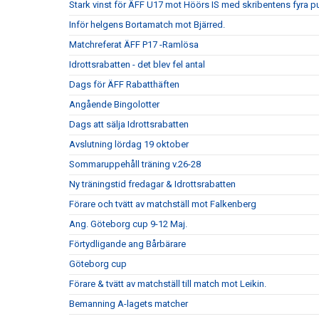
Stark vinst för ÄFF U17 mot Höörs IS med skribentens fyra p
Inför helgens Bortamatch mot Bjärred.
Matchreferat ÄFF P17 -Ramlösa
Idrottsrabatten - det blev fel antal
Dags för ÄFF Rabatthäften
Angående Bingolotter
Dags att sälja Idrottsrabatten
Avslutning lördag 19 oktober
Sommaruppehåll träning v.26-28
Ny träningstid fredagar & Idrottsrabatten
Förare och tvätt av matchställ mot Falkenberg
Ang. Göteborg cup 9-12 Maj.
Förtydligande ang Bårbärare
Göteborg cup
Förare & tvätt av matchställ till match mot Leikin.
Bemanning A-lagets matcher