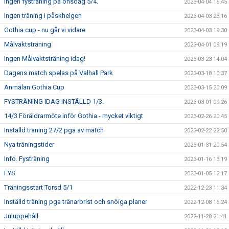
Ingen fysträning på onsdag 5/4.
2023-04-04 15:45
Ingen träning i påskhelgen
2023-04-03 23:16
Gothia cup - nu går vi vidare
2023-04-03 19:30
Målvaktsträning
2023-04-01 09:19
Ingen Målvaktsträning idag!
2023-03-23 14:04
Dagens match spelas på Valhall Park
2023-03-18 10:37
Anmälan Gothia Cup
2023-03-15 20:09
FYSTRÄNING IDAG INSTÄLLD 1/3.
2023-03-01 09:26
14/3 Föräldrarmöte inför Gothia - mycket viktigt
2023-02-26 20:45
Inställd träning 27/2 pga av match
2023-02-22 22:50
Nya träningstider
2023-01-31 20:54
Info. Fysträning
2023-01-16 13:19
FYS
2023-01-05 12:17
Träningsstart Torsd 5/1
2022-12-23 11:34
Inställd träning pga tränarbrist och snöiga planer
2022-12-08 16:24
Juluppehåll
2022-11-28 21:41