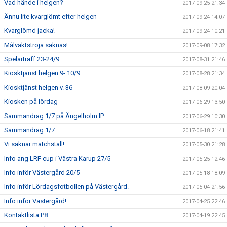
Vad hände i helgen?
2017-09-25 21:34
Ännu lite kvarglömt efter helgen
2017-09-24 14:07
Kvarglömd jacka!
2017-09-24 10:21
Målvaktströja saknas!
2017-09-08 17:32
Spelarträff 23-24/9
2017-08-31 21:46
Kiosktjänst helgen 9- 10/9
2017-08-28 21:34
Kiosktjänst helgen v. 36
2017-08-09 20:04
Kiosken på lördag
2017-06-29 13:50
Sammandrag 1/7 på Ängelholm IP
2017-06-29 10:30
Sammandrag 1/7
2017-06-18 21:41
Vi saknar matchställ!
2017-05-30 21:28
Info ang LRF cup i Västra Karup 27/5
2017-05-25 12:46
Info inför Västergård 20/5
2017-05-18 18:09
Info inför Lördagsfotbollen på Västergård.
2017-05-04 21:56
Info inför Västergård!
2017-04-25 22:46
Kontaktlista P8
2017-04-19 22:45