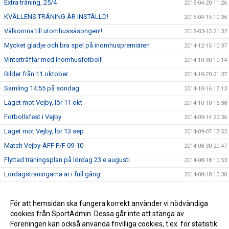
Extra träning, 25/4
2015-04-20 11:26
KVÄLLENS TRÄNING ÄR INSTÄLLD!
2015-04-15 10:36
Välkomna till utomhussäsongen!!
2015-03-15 21:32
Mycket glädje och bra spel på inomhuspremiären
2014-12-15 10:37
Vinterträffar med inomhusfotboll!
2014-10-30 10:14
Bilder från 11 oktober
2014-10-20 21:37
Samling 14:55 på söndag
2014-10-16 17:13
Laget mot Vejby, lör 11 okt
2014-10-10 15:38
Fotbollsfest i Vejby
2014-09-14 22:36
Laget mot Vejby, lör 13 sep
2014-09-07 17:52
Match Vejby-ÄFF P/F 09-10
2014-08-30 20:47
Flyttad träningsplan på lördag 23:e augusti
2014-08-18 10:53
Lördagsträningarna är i full gång
2014-08-18 10:30
Avslutningsmatcher i solsken
2014-06-22 14:28
Ändrad träningstid
För att hemsidan ska fungera korrekt använder vi nödvändiga
2014-06-07 19:27
cookies från SportAdmin. Dessa går inte att stänga av.
P/F09-10 spelar fotboll
2014-05-28 09:16
Föreningen kan också använda frivilliga cookies, t.ex. för statistik