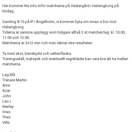
Här kommer lite info inför matcherna på Västergård i Helsingborg på
lördag.
Samling 8.15 på IP i Ängelholm, vi kommer byta om innan vi kör mot
Helsingborg.
Tiderna är samma upplägg som tidigare alltså 3 st matcher/lag kl. 10.00,
11.00 och 12.00.
Matcherna är 2x12 min och man räknar inte resultaten.
Ta med skor, benskydd och vattenflaska.
Träningsställ, matsäck och eventuellt regnkläder kan vara bra att ha mellan
matcherna.
Lag Blå
Tränare Martin
Amir
Azar
John
Leo L
Marley
Oras
Theo
Ville