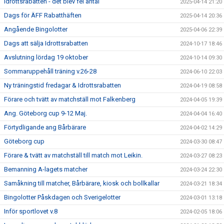
Idrottsrabatten - det blev fel antal
2025-04-14 21:20
Dags för ÄFF Rabatthäften
2025-04-14 20:36
Angående Bingolotter
2025-04-06 22:39
Dags att sälja Idrottsrabatten
2024-10-17 18:46
Avslutning lördag 19 oktober
2024-10-14 09:30
Sommaruppehåll träning v.26-28
2024-06-10 22:03
Ny träningstid fredagar & Idrottsrabatten
2024-04-19 08:58
Förare och tvätt av matchställ mot Falkenberg
2024-04-05 19:39
Ang. Göteborg cup 9-12 Maj.
2024-04-04 16:40
Förtydligande ang Bårbärare
2024-04-02 14:29
Göteborg cup
2024-03-30 08:47
Förare & tvätt av matchställ till match mot Leikin.
2024-03-27 08:23
Bemanning A-lagets matcher
2024-03-24 22:30
Samåkning till matcher, Bårbärare, kiosk och bollkallar
2024-03-21 18:34
Bingolotter Påskdagen och Sverigelotter
2024-03-01 13:18
Inför sportlovet v.8
2024-02-05 18:06