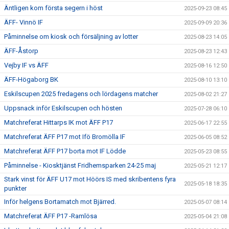
Äntligen kom första segern i höst
2025-09-23 08:45
ÄFF- Vinnö IF
2025-09-09 20:36
Påminnelse om kiosk och försäljning av lotter
2025-08-23 14:05
ÄFF-Åstorp
2025-08-23 12:43
Vejby IF vs ÄFF
2025-08-16 12:50
ÄFF-Högaborg BK
2025-08-10 13:10
Eskilscupen 2025 fredagens och lördagens matcher
2025-08-02 21:27
Uppsnack inför Eskilscupen och hösten
2025-07-28 06:10
Matchreferat Hittarps IK mot ÄFF P17
2025-06-17 22:55
Matchreferat ÄFF P17 mot Ifö Bromölla IF
2025-06-05 08:52
Matchreferat ÄFF P17 borta mot IF Lödde
2025-05-23 08:55
Påminnelse - Kiosktjänst Fridhemsparken 24-25 maj
2025-05-21 12:17
Stark vinst för ÄFF U17 mot Höörs IS med skribentens fyra
2025-05-18 18:35
punkter
Inför helgens Bortamatch mot Bjärred.
2025-05-07 08:14
Matchreferat ÄFF P17 -Ramlösa
2025-05-04 21:08