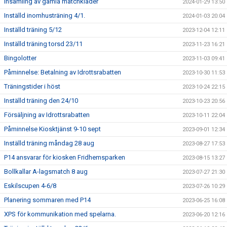
Insamling av gamla matchkläder
2024-01-29 13:50
Inställd inomhusträning 4/1.
2024-01-03 20:04
Inställd träning 5/12
2023-12-04 12:11
Inställd träning torsd 23/11
2023-11-23 16:21
Bingolotter
2023-11-03 09:41
Påminnelse: Betalning av Idrottsrabatten
2023-10-30 11:53
Träningstider i höst
2023-10-24 22:15
Inställd träning den 24/10
2023-10-23 20:56
Försäljning av Idrottsrabatten
2023-10-11 22:04
Påminnelse Kiosktjänst 9-10 sept
2023-09-01 12:34
Inställd träning måndag 28 aug
2023-08-27 17:53
P14 ansvarar för kiosken Fridhemsparken
2023-08-15 13:27
Bollkallar A-lagsmatch 8 aug
2023-07-27 21:30
Eskilscupen 4-6/8
2023-07-26 10:29
Planering sommaren med P14
2023-06-25 16:08
XPS för kommunikation med spelarna.
2023-06-20 12:16