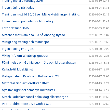
Träning inställd torsdag 22/6
2023-06-19 22:48
Ingen träning på tisdag
2023-06-04 21:36
Träningen inställd 30/5 även Målvaktsträningen inställd.
2023-05-29 22:12
Ingen träning på tisdag och torsdag.
2023-05-21 22:42
Fotografering 15/5
2023-05-09 21:05
Matchen mot Ramlösa S:a på onsdag flyttad
2023-05-02 13:02
Viktigt ang träning och matchspel
2023-05-01 19:56
Ingen träning imorgon.
2023-04-30 13:25
Viktig info om Whats up-grupper
2023-04-25 12:33
Påminnelse om Gothia cup-möte och Idrottsrabatten
2023-04-23 18:35
Kallade till kiosktjänst
2023-04-17 16:57
Viktiga datum: Kiosk och Bollkallar 2023
2023-04-17 08:05
Ny försäljning av ”Idrottsrabatten”
2023-04-15 18:29
Nya träningstider samt nya matchställ.
2023-04-14 12:17
Matchkläder lämnas tillbaka idag eller imorgon.
2023-04-11 08:50
P14 Föräldrarmöte 24/4 Gothia Cup
2023-04-11 07:56