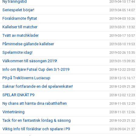
Ny träningstid
2019-04-10 17:44
Seriespelet börjar!
2019-04-05 14:07
Föräldramöte flyttat
2019-04-03 10:26
Kallelser till matcher
2019-03-31 13:32
Tvätt av matchkläder
2019-03-17 10:57
Påminnelse gällande kallelser
2019-03-10 19:53
Spelarmöte idag!
2019-02-26 15:35
Välkommen till säsongen 2019!
2019-01-19 09:35
Info om Bjäre Futsal Cup den 3/1-2019
2018-12-22 23:02
P9 på Treklöverns Luciacup
2018-12-15 16:17
Saknar fortfarande en del spelarenkäter!
2018-12-09 21:28
SPELAR ENKÄT P9
2018-12-02 12:23
Ny chans att hämta dina rabatthäften
2018-11-05 12:29
Vinterträning
2018-11-01 12:06
Tack för en fantastisk lördag & säsong
2018-10-23 21:32
Viktig Info till föräldrar och spelare i P9
2018-09-04 21:37