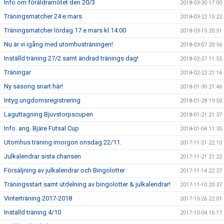
Info om föräldramötet den 20/3
2018-03-30 17:00
Träningsmatcher 24:e mars
2018-03-22 15:22
Träningsmatcher lördag 17:e mars kl.14:00
2018-03-15 20:51
Nu är vi igång med utomhusträningen!
2018-03-07 20:56
Inställd träning 27/2 samt ändrad tränings dag!
2018-02-27 11:55
Träningar
2018-02-22 21:16
Ny säsong snart här!
2018-01-30 21:46
Intyg ungdomsregistrering
2018-01-28 19:50
Laguttagning Bjuvstorpscupen
2018-01-21 21:37
Info. ang. Bjäre Futsal Cup
2018-01-04 11:35
Utomhus träning imorgon onsdag 22/11.
2017-11-21 22:10
Julkalendrar sista chansen
2017-11-21 21:22
Försäljning av julkalendrar och Bingolotter
2017-11-14 22:27
Träningsstart samt utdelning av bingolotter & julkalendrar!
2017-11-10 20:37
Vinterträning 2017-2018
2017-10-26 22:01
Inställd träning 4/10
2017-10-04 16:17