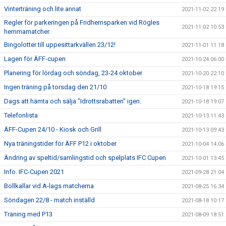
Vinterträning och lite annat
2021-11-02 22:19
Regler för parkeringen på Fridhemsparken vid Rögles
2021-11-02 10:53
hemmamatcher.
Bingolotter till uppesittarkvällen 23/12!
2021-11-01 11:18
Lagen för ÄFF-cupen
2021-10-24 06:00
Planering för lördag och söndag, 23-24 oktober
2021-10-20 22:10
Ingen träning på torsdag den 21/10
2021-10-18 19:15
Dags att hämta och sälja ”Idrottsrabatten” igen.
2021-10-18 19:07
Telefonlista
2021-10-13 11:43
ÄFF-Cupen 24/10 - Kiosk och Grill
2021-10-13 09:43
Nya träningstider för ÄFF P12 i oktober
2021-10-04 14:06
Ändring av speltid/samlingstid och spelplats IFC Cupen
2021-10-01 13:45
Info. IFC-Cupen 2021
2021-09-28 21:04
Bollkallar vid A-lags matcherna
2021-08-25 16:34
Söndagen 22/8 - match inställd
2021-08-18 10:17
Träning med P13
2021-08-09 18:51