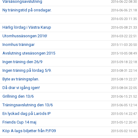
Vårsäsongsavslutning
2016-06-22 08:30
Ny träningstid på onsdagar.
2016-06-06 21:18
2016-05-20 11:35
Härlig lördag i Västra Karup
2016-05-08 21:33
Utomhussäsongen 2016!
2016-03-22 22:51
Inomhus träningar
2015-11-03 20:50
Avslutning utesäsongen 2015
2015-10-05 08:49
Ingen träning den 26/9
2015-09-18 22:18
Ingen träning på lördag 5/9.
2015-08-31 22:14
Byte av träningsplan.
2015-08-19 22:27
Då drar vi igång igen!
2015-08-04 22:05
Grillning den 13/6
2015-06-15 21:52
Träningsavslutning den 13/6
2015-06-05 12:14
En lyckad dag på Laröds IP
2015-05-14 22:47
Friends Cup 14 maj
2015-05-12 20:41
Köp A-lags biljetter från P/F09
2015-05-02 10:45