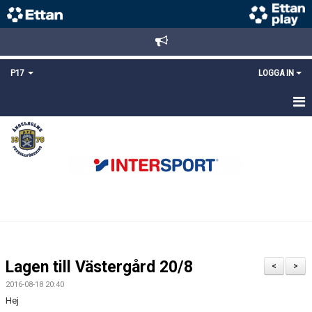
P17
LOGGA IN
HEM
NYHETER
TRUPPEN
KALENDER
MATCHER
Lagen till Västergård 20/8
<
>
DOKUMENT
2016-08-18 20:40
Hej
KONTAKT