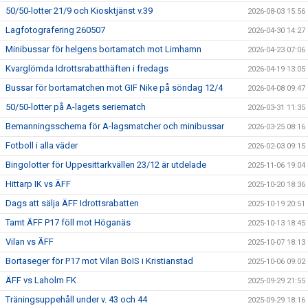
50/50-lotter 21/9 och Kiosktjänst v.39
2026-08-03 15:56
Lagfotografering 260507
2026-04-30 14:27
Minibussar för helgens bortamatch mot Limhamn
2026-04-23 07:06
Kvarglömda Idrottsrabatthäften i fredags
2026-04-19 13:05
Bussar för bortamatchen mot GIF Nike på söndag 12/4
2026-04-08 09:47
50/50-lotter på A-lagets seriematch
2026-03-31 11:35
Bemanningsschema för A-lagsmatcher och minibussar
2026-03-25 08:16
Fotboll i alla väder
2026-02-03 09:15
Bingolotter för Uppesittarkvällen 23/12 är utdelade
2025-11-06 19:04
Hittarp IK vs ÄFF
2025-10-20 18:36
Dags att sälja ÄFF Idrottsrabatten
2025-10-19 20:51
Tamt ÄFF P17 föll mot Höganäs
2025-10-13 18:45
Vilan vs ÄFF
2025-10-07 18:13
Bortaseger för P17 mot Vilan BoIS i Kristianstad
2025-10-06 09:02
ÄFF vs Laholm FK
2025-09-29 21:55
Träningsuppehåll under v. 43 och 44
2025-09-29 18:16