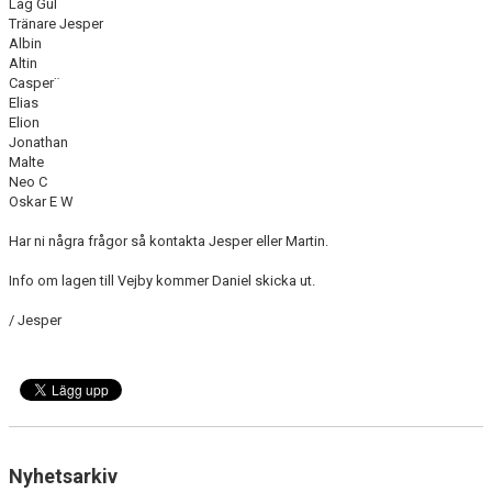
Lag Gul
Tränare Jesper
Albin
Altin
Casper¨
Elias
Elion
Jonathan
Malte
Neo C
Oskar E W
Har ni några frågor så kontakta Jesper eller Martin.
Info om lagen till Vejby kommer Daniel skicka ut.
/ Jesper
Nyhetsarkiv