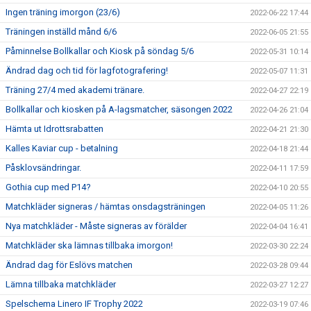
Ingen träning imorgon (23/6)
2022-06-22 17:44
Träningen inställd månd 6/6
2022-06-05 21:55
Påminnelse Bollkallar och Kiosk på söndag 5/6
2022-05-31 10:14
Ändrad dag och tid för lagfotografering!
2022-05-07 11:31
Träning 27/4 med akademi tränare.
2022-04-27 22:19
Bollkallar och kiosken på A-lagsmatcher, säsongen 2022
2022-04-26 21:04
Hämta ut Idrottsrabatten
2022-04-21 21:30
Kalles Kaviar cup - betalning
2022-04-18 21:44
Påsklovsändringar.
2022-04-11 17:59
Gothia cup med P14?
2022-04-10 20:55
Matchkläder signeras / hämtas onsdagsträningen
2022-04-05 11:26
Nya matchkläder - Måste signeras av förälder
2022-04-04 16:41
Matchkläder ska lämnas tillbaka imorgon!
2022-03-30 22:24
Ändrad dag för Eslövs matchen
2022-03-28 09:44
Lämna tillbaka matchkläder
2022-03-27 12:27
Spelschema Linero IF Trophy 2022
2022-03-19 07:46