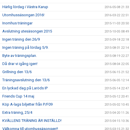
Härlig lördag i Västra Karup
2016-05-08 21:33
Utomhussäsongen 2016!
2016-03-22 22:51
Inomhus träningar
2015-11-03 20:50
Avslutning utesäsongen 2015
2015-10-05 08:49
Ingen träning den 26/9
2015-09-18 22:18
Ingen träning på lördag 5/9.
2015-08-31 22:14
Byte av träningsplan.
2015-08-19 22:27
Då drar vi igång igen!
2015-08-04 22:05
Grillning den 13/6
2015-06-15 21:52
Träningsavslutning den 13/6
2015-06-05 12:14
En lyckad dag på Laröds IP
2015-05-14 22:47
Friends Cup 14 maj
2015-05-12 20:41
Köp A-lags biljetter från P/F09
2015-05-02 10:45
Extra träning, 25/4
2015-04-20 11:26
KVÄLLENS TRÄNING ÄR INSTÄLLD!
2015-04-15 10:36
Välkomna till utomhussäsongen!!
2015-03-15 21:32