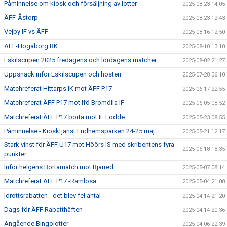
Påminnelse om kiosk och försäljning av lotter
2025-08-23 14:05
ÄFF-Åstorp
2025-08-23 12:43
Vejby IF vs ÄFF
2025-08-16 12:50
ÄFF-Högaborg BK
2025-08-10 13:10
Eskilscupen 2025 fredagens och lördagens matcher
2025-08-02 21:27
Uppsnack inför Eskilscupen och hösten
2025-07-28 06:10
Matchreferat Hittarps IK mot ÄFF P17
2025-06-17 22:55
Matchreferat ÄFF P17 mot Ifö Bromölla IF
2025-06-05 08:52
Matchreferat ÄFF P17 borta mot IF Lödde
2025-05-23 08:55
Påminnelse - Kiosktjänst Fridhemsparken 24-25 maj
2025-05-21 12:17
Stark vinst för ÄFF U17 mot Höörs IS med skribentens fyra
2025-05-18 18:35
punkter
Inför helgens Bortamatch mot Bjärred.
2025-05-07 08:14
Matchreferat ÄFF P17 -Ramlösa
2025-05-04 21:08
Idrottsrabatten - det blev fel antal
2025-04-14 21:20
Dags för ÄFF Rabatthäften
2025-04-14 20:36
Angående Bingolotter
2025-04-06 22:39