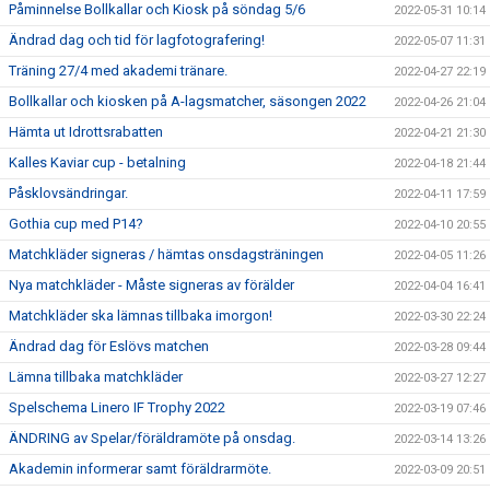
Påminnelse Bollkallar och Kiosk på söndag 5/6
2022-05-31 10:14
Ändrad dag och tid för lagfotografering!
2022-05-07 11:31
Träning 27/4 med akademi tränare.
2022-04-27 22:19
Bollkallar och kiosken på A-lagsmatcher, säsongen 2022
2022-04-26 21:04
Hämta ut Idrottsrabatten
2022-04-21 21:30
Kalles Kaviar cup - betalning
2022-04-18 21:44
Påsklovsändringar.
2022-04-11 17:59
Gothia cup med P14?
2022-04-10 20:55
Matchkläder signeras / hämtas onsdagsträningen
2022-04-05 11:26
Nya matchkläder - Måste signeras av förälder
2022-04-04 16:41
Matchkläder ska lämnas tillbaka imorgon!
2022-03-30 22:24
Ändrad dag för Eslövs matchen
2022-03-28 09:44
Lämna tillbaka matchkläder
2022-03-27 12:27
Spelschema Linero IF Trophy 2022
2022-03-19 07:46
ÄNDRING av Spelar/föräldramöte på onsdag.
2022-03-14 13:26
Akademin informerar samt föräldrarmöte.
2022-03-09 20:51