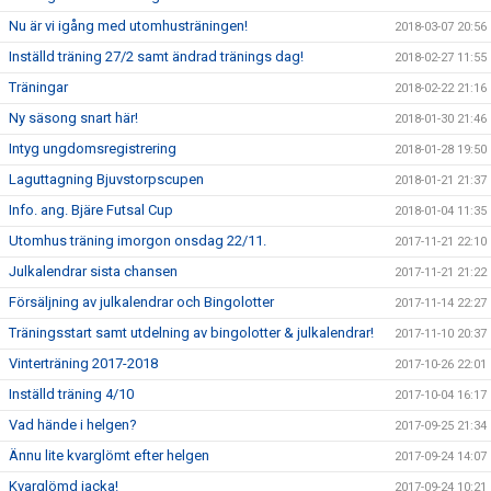
Nu är vi igång med utomhusträningen!
2018-03-07 20:56
Inställd träning 27/2 samt ändrad tränings dag!
2018-02-27 11:55
Träningar
2018-02-22 21:16
Ny säsong snart här!
2018-01-30 21:46
Intyg ungdomsregistrering
2018-01-28 19:50
Laguttagning Bjuvstorpscupen
2018-01-21 21:37
Info. ang. Bjäre Futsal Cup
2018-01-04 11:35
Utomhus träning imorgon onsdag 22/11.
2017-11-21 22:10
Julkalendrar sista chansen
2017-11-21 21:22
Försäljning av julkalendrar och Bingolotter
2017-11-14 22:27
Träningsstart samt utdelning av bingolotter & julkalendrar!
2017-11-10 20:37
Vinterträning 2017-2018
2017-10-26 22:01
Inställd träning 4/10
2017-10-04 16:17
Vad hände i helgen?
2017-09-25 21:34
Ännu lite kvarglömt efter helgen
2017-09-24 14:07
Kvarglömd jacka!
2017-09-24 10:21