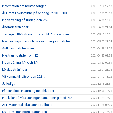
Information om höstsäsongen.
2021-07-12 17:50
ÄFF mot Eskilsminne på onsdag 7/7 kl 19:00
2021-07-05 20:59
Ingen träning på tisdag den 22/6
2021-06-20 16:26
Ändrade träningar
2021-06-08 21:04
Tisdagen 18/5 - träning flyttad till Ängavången
2021-05-17 16:01
Nya Träningstider och Livesändning av matcher
2021-05-07 21:34
Äntligen matcher igen!
2021-04-29 19:33
Nya träningstider för P12
2021-04-25 09:52
Ingen träning 1/4 och 3/4
2021-03-27 09:59
Lördagsträningar
2021-02-01 21:06
Välkomna till säsongen 2021!
2021-01-10 13:22
Julledigt
2020-12-15 21:51
Påminnelse - inlämning matchkläder
2020-12-06 15:23
P10 killar på våra träningar samt träning med P12.
2020-11-29 18:21
ÄFF Matchställ ska lämnas tillbaka
2020-11-25 08:39
Nu kör vi, träningen startar igen.
2020-11-17 14:38