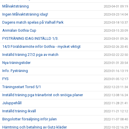
Målvaktsträning
2023-04-01 09:19
Ingen Målvaktsträning idag!
2023-03-23 14:04
Dagens match spelas på Valhall Park
2023-03-18 10:37
Anmälan Gothia Cup
2023-03-15 20:09
FYSTRÄNING IDAG INSTÄLLD 1/3.
2023-03-01 09:26
14/3 Föräldrarmöte inför Gothia - mycket viktigt
2023-02-26 20:45
Inställd träning 27/2 pga av match
2023-02-22 22:50
Nya träningstider
2023-01-31 20:54
Info. Fysträning
2023-01-16 13:19
FYS
2023-01-05 12:17
Träningsstart Torsd 5/1
2022-12-23 11:34
Inställd träning pga tränarbrist och snöiga planer
2022-12-08 16:24
Juluppehåll
2022-11-28 21:41
Inställd träning ikväll
2022-11-21 12:12
Bingolotter försäljning inför julen
2022-11-07 08:40
Hämtning och betalning av Gutz-kläder
2022-10-22 16:29