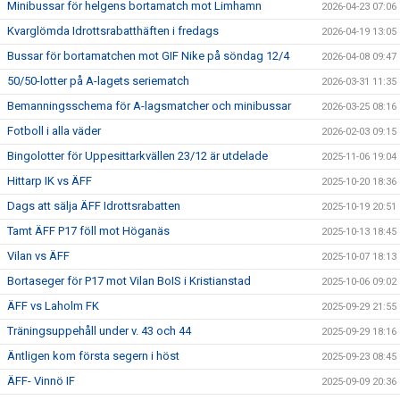
Minibussar för helgens bortamatch mot Limhamn
2026-04-23 07:06
Kvarglömda Idrottsrabatthäften i fredags
2026-04-19 13:05
Bussar för bortamatchen mot GIF Nike på söndag 12/4
2026-04-08 09:47
50/50-lotter på A-lagets seriematch
2026-03-31 11:35
Bemanningsschema för A-lagsmatcher och minibussar
2026-03-25 08:16
Fotboll i alla väder
2026-02-03 09:15
Bingolotter för Uppesittarkvällen 23/12 är utdelade
2025-11-06 19:04
Hittarp IK vs ÄFF
2025-10-20 18:36
Dags att sälja ÄFF Idrottsrabatten
2025-10-19 20:51
Tamt ÄFF P17 föll mot Höganäs
2025-10-13 18:45
Vilan vs ÄFF
2025-10-07 18:13
Bortaseger för P17 mot Vilan BoIS i Kristianstad
2025-10-06 09:02
ÄFF vs Laholm FK
2025-09-29 21:55
Träningsuppehåll under v. 43 och 44
2025-09-29 18:16
Äntligen kom första segern i höst
2025-09-23 08:45
ÄFF- Vinnö IF
2025-09-09 20:36