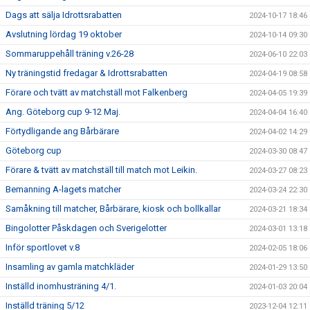
Dags att sälja Idrottsrabatten
2024-10-17 18:46
Avslutning lördag 19 oktober
2024-10-14 09:30
Sommaruppehåll träning v.26-28
2024-06-10 22:03
Ny träningstid fredagar & Idrottsrabatten
2024-04-19 08:58
Förare och tvätt av matchställ mot Falkenberg
2024-04-05 19:39
Ang. Göteborg cup 9-12 Maj.
2024-04-04 16:40
Förtydligande ang Bårbärare
2024-04-02 14:29
Göteborg cup
2024-03-30 08:47
Förare & tvätt av matchställ till match mot Leikin.
2024-03-27 08:23
Bemanning A-lagets matcher
2024-03-24 22:30
Samåkning till matcher, Bårbärare, kiosk och bollkallar
2024-03-21 18:34
Bingolotter Påskdagen och Sverigelotter
2024-03-01 13:18
Inför sportlovet v.8
2024-02-05 18:06
Insamling av gamla matchkläder
2024-01-29 13:50
Inställd inomhusträning 4/1.
2024-01-03 20:04
Inställd träning 5/12
2023-12-04 12:11