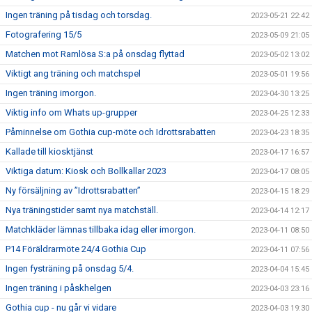
Ingen träning på tisdag och torsdag.
2023-05-21 22:42
Fotografering 15/5
2023-05-09 21:05
Matchen mot Ramlösa S:a på onsdag flyttad
2023-05-02 13:02
Viktigt ang träning och matchspel
2023-05-01 19:56
Ingen träning imorgon.
2023-04-30 13:25
Viktig info om Whats up-grupper
2023-04-25 12:33
Påminnelse om Gothia cup-möte och Idrottsrabatten
2023-04-23 18:35
Kallade till kiosktjänst
2023-04-17 16:57
Viktiga datum: Kiosk och Bollkallar 2023
2023-04-17 08:05
Ny försäljning av ”Idrottsrabatten”
2023-04-15 18:29
Nya träningstider samt nya matchställ.
2023-04-14 12:17
Matchkläder lämnas tillbaka idag eller imorgon.
2023-04-11 08:50
P14 Föräldrarmöte 24/4 Gothia Cup
2023-04-11 07:56
Ingen fysträning på onsdag 5/4.
2023-04-04 15:45
Ingen träning i påskhelgen
2023-04-03 23:16
Gothia cup - nu går vi vidare
2023-04-03 19:30