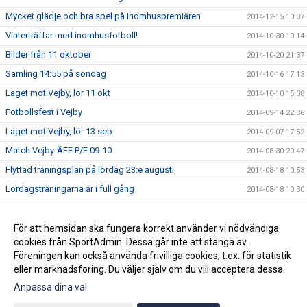
Mycket glädje och bra spel på inomhuspremiären
2014-12-15 10:37
Vinterträffar med inomhusfotboll!
2014-10-30 10:14
Bilder från 11 oktober
2014-10-20 21:37
Samling 14:55 på söndag
2014-10-16 17:13
Laget mot Vejby, lör 11 okt
2014-10-10 15:38
Fotbollsfest i Vejby
2014-09-14 22:36
Laget mot Vejby, lör 13 sep
2014-09-07 17:52
Match Vejby-ÄFF P/F 09-10
2014-08-30 20:47
Flyttad träningsplan på lördag 23:e augusti
2014-08-18 10:53
Lördagsträningarna är i full gång
2014-08-18 10:30
Avslutningsmatcher i solsken
2014-06-22 14:28
Ändrad träningstid
För att hemsidan ska fungera korrekt använder vi nödvändiga
2014-06-07 19:27
cookies från SportAdmin. Dessa går inte att stänga av.
P/F09-10 spelar fotboll
2014-05-28 09:16
Föreningen kan också använda frivilliga cookies, t.ex. för statistik
eller marknadsföring. Du väljer själv om du vill acceptera dessa.
Anpassa dina val
Cookie-inställningar
Gå till Webbversion