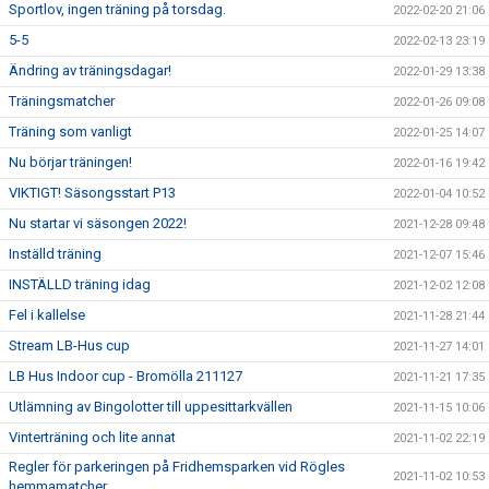
Sportlov, ingen träning på torsdag.
2022-02-20 21:06
5-5
2022-02-13 23:19
Ändring av träningsdagar!
2022-01-29 13:38
Träningsmatcher
2022-01-26 09:08
Träning som vanligt
2022-01-25 14:07
Nu börjar träningen!
2022-01-16 19:42
VIKTIGT! Säsongsstart P13
2022-01-04 10:52
Nu startar vi säsongen 2022!
2021-12-28 09:48
Inställd träning
2021-12-07 15:46
INSTÄLLD träning idag
2021-12-02 12:08
Fel i kallelse
2021-11-28 21:44
Stream LB-Hus cup
2021-11-27 14:01
LB Hus Indoor cup - Bromölla 211127
2021-11-21 17:35
Utlämning av Bingolotter till uppesittarkvällen
2021-11-15 10:06
Vinterträning och lite annat
2021-11-02 22:19
Regler för parkeringen på Fridhemsparken vid Rögles
2021-11-02 10:53
hemmamatcher.