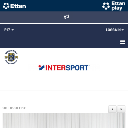
P17
LOGGA IN
HEM
NYHETER
TRUPPEN
KALENDER
MATCHER
2016-05-20 11:35
<
>
DOKUMENT
KONTAKT