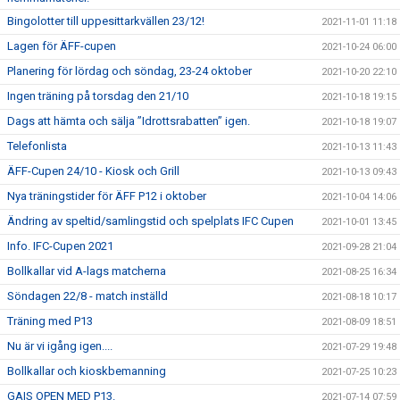
Bingolotter till uppesittarkvällen 23/12!
2021-11-01 11:18
Lagen för ÄFF-cupen
2021-10-24 06:00
Planering för lördag och söndag, 23-24 oktober
2021-10-20 22:10
Ingen träning på torsdag den 21/10
2021-10-18 19:15
Dags att hämta och sälja ”Idrottsrabatten” igen.
2021-10-18 19:07
Telefonlista
2021-10-13 11:43
ÄFF-Cupen 24/10 - Kiosk och Grill
2021-10-13 09:43
Nya träningstider för ÄFF P12 i oktober
2021-10-04 14:06
Ändring av speltid/samlingstid och spelplats IFC Cupen
2021-10-01 13:45
Info. IFC-Cupen 2021
2021-09-28 21:04
Bollkallar vid A-lags matcherna
2021-08-25 16:34
Söndagen 22/8 - match inställd
2021-08-18 10:17
Träning med P13
2021-08-09 18:51
Nu är vi igång igen....
2021-07-29 19:48
Bollkallar och kioskbemanning
2021-07-25 10:23
GAIS OPEN MED P13.
2021-07-14 07:59