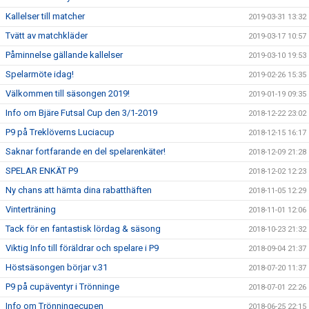
Kallelser till matcher
2019-03-31 13:32
Tvätt av matchkläder
2019-03-17 10:57
Påminnelse gällande kallelser
2019-03-10 19:53
Spelarmöte idag!
2019-02-26 15:35
Välkommen till säsongen 2019!
2019-01-19 09:35
Info om Bjäre Futsal Cup den 3/1-2019
2018-12-22 23:02
P9 på Treklöverns Luciacup
2018-12-15 16:17
Saknar fortfarande en del spelarenkäter!
2018-12-09 21:28
SPELAR ENKÄT P9
2018-12-02 12:23
Ny chans att hämta dina rabatthäften
2018-11-05 12:29
Vinterträning
2018-11-01 12:06
Tack för en fantastisk lördag & säsong
2018-10-23 21:32
Viktig Info till föräldrar och spelare i P9
2018-09-04 21:37
Höstsäsongen börjar v.31
2018-07-20 11:37
P9 på cupäventyr i Trönninge
2018-07-01 22:26
Info om Trönningecupen
2018-06-25 22:15