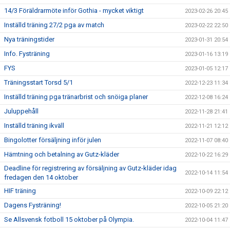
14/3 Föräldrarmöte inför Gothia - mycket viktigt
2023-02-26 20:45
Inställd träning 27/2 pga av match
2023-02-22 22:50
Nya träningstider
2023-01-31 20:54
Info. Fysträning
2023-01-16 13:19
FYS
2023-01-05 12:17
Träningsstart Torsd 5/1
2022-12-23 11:34
Inställd träning pga tränarbrist och snöiga planer
2022-12-08 16:24
Juluppehåll
2022-11-28 21:41
Inställd träning ikväll
2022-11-21 12:12
Bingolotter försäljning inför julen
2022-11-07 08:40
Hämtning och betalning av Gutz-kläder
2022-10-22 16:29
Deadline för registrering av försäljning av Gutz-kläder idag
2022-10-14 11:54
fredagen den 14 oktober
HIF träning
2022-10-09 22:12
Dagens Fysträning!
2022-10-05 21:20
Se Allsvensk fotboll 15 oktober på Olympia.
2022-10-04 11:47