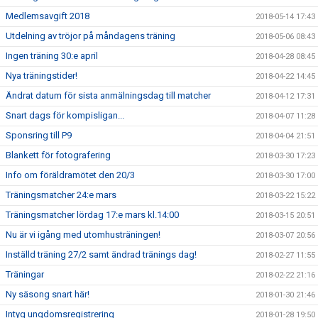
Medlemsavgift 2018
2018-05-14 17:43
Utdelning av tröjor på måndagens träning
2018-05-06 08:43
Ingen träning 30:e april
2018-04-28 08:45
Nya träningstider!
2018-04-22 14:45
Ändrat datum för sista anmälningsdag till matcher
2018-04-12 17:31
Snart dags för kompisligan...
2018-04-07 11:28
Sponsring till P9
2018-04-04 21:51
Blankett för fotografering
2018-03-30 17:23
Info om föräldramötet den 20/3
2018-03-30 17:00
Träningsmatcher 24:e mars
2018-03-22 15:22
Träningsmatcher lördag 17:e mars kl.14:00
2018-03-15 20:51
Nu är vi igång med utomhusträningen!
2018-03-07 20:56
Inställd träning 27/2 samt ändrad tränings dag!
2018-02-27 11:55
Träningar
2018-02-22 21:16
Ny säsong snart här!
2018-01-30 21:46
Intyg ungdomsregistrering
2018-01-28 19:50