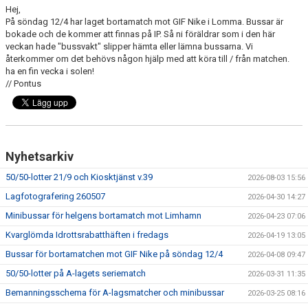
Hej,
På söndag 12/4 har laget bortamatch mot GIF Nike i Lomma. Bussar är
bokade och de kommer att finnas på IP. Så ni föräldrar som i den här
veckan hade "bussvakt" slipper hämta eller lämna bussarna. Vi
återkommer om det behövs någon hjälp med att köra till / från matchen.
ha en fin vecka i solen!
// Pontus
Nyhetsarkiv
50/50-lotter 21/9 och Kiosktjänst v.39
2026-08-03 15:56
Lagfotografering 260507
2026-04-30 14:27
Minibussar för helgens bortamatch mot Limhamn
2026-04-23 07:06
Kvarglömda Idrottsrabatthäften i fredags
2026-04-19 13:05
Bussar för bortamatchen mot GIF Nike på söndag 12/4
2026-04-08 09:47
50/50-lotter på A-lagets seriematch
2026-03-31 11:35
Bemanningsschema för A-lagsmatcher och minibussar
2026-03-25 08:16