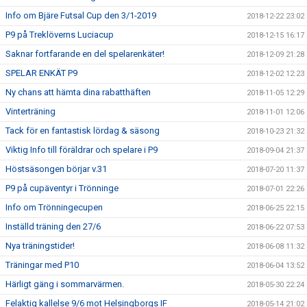
Info om Bjäre Futsal Cup den 3/1-2019
2018-12-22 23:02
P9 på Treklöverns Luciacup
2018-12-15 16:17
Saknar fortfarande en del spelarenkäter!
2018-12-09 21:28
SPELAR ENKÄT P9
2018-12-02 12:23
Ny chans att hämta dina rabatthäften
2018-11-05 12:29
Vinterträning
2018-11-01 12:06
Tack för en fantastisk lördag & säsong
2018-10-23 21:32
Viktig Info till föräldrar och spelare i P9
2018-09-04 21:37
Höstsäsongen börjar v.31
2018-07-20 11:37
P9 på cupäventyr i Trönninge
2018-07-01 22:26
Info om Trönningecupen
2018-06-25 22:15
Inställd träning den 27/6
2018-06-22 07:53
Nya träningstider!
2018-06-08 11:32
Träningar med P10
2018-06-04 13:52
Härligt gäng i sommarvärmen.
2018-05-30 22:24
Felaktig kallelse 9/6 mot Helsingborgs IF
2018-05-14 21:02