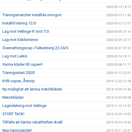
2020-03-14 14:13
Träningsmatcher inställda imorgon
2020-03-13 11:42
Inställd träning 12/3
2020-03-12 12:57
Lag mot Vellinge IF lörd 7/3
2020-03-05 21:16
Lag mot Eskilsminne
2020-02-29 22:17
Övernattningscup i Falkenberg 22-24/5
2020-02-27 07:20
Lag mot Leikin
2020-02-14 18:11
Varma kläder till cupen!!
2020-02-08 11:17
Träningsstart 2020!
2020-01-12 22:01
KVB-cupen, Åstorp
2019-12-22 21:58
Ny möjlighet att lämna matchkläder
2019-12-09 21:40
Matchkläder
2019-12-07 09:08
Lagindelning mot Vellinge
2019-11-14 17:47
STORT TACK!
2019-10-20 19:02
Tillfälle att hämta rabatthäften ikväll
2019-10-14 13:45
Nya träningstider!
2019-10-11 23:27