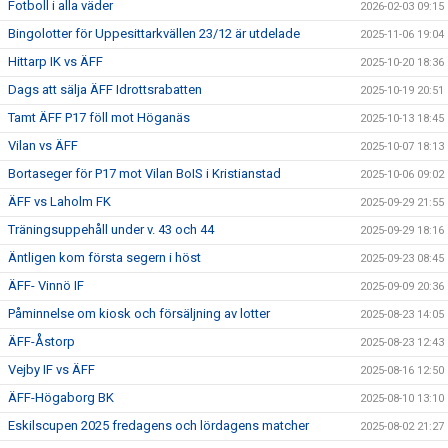
Fotboll i alla väder
2026-02-03 09:15
Bingolotter för Uppesittarkvällen 23/12 är utdelade
2025-11-06 19:04
Hittarp IK vs ÄFF
2025-10-20 18:36
Dags att sälja ÄFF Idrottsrabatten
2025-10-19 20:51
Tamt ÄFF P17 föll mot Höganäs
2025-10-13 18:45
Vilan vs ÄFF
2025-10-07 18:13
Bortaseger för P17 mot Vilan BoIS i Kristianstad
2025-10-06 09:02
ÄFF vs Laholm FK
2025-09-29 21:55
Träningsuppehåll under v. 43 och 44
2025-09-29 18:16
Äntligen kom första segern i höst
2025-09-23 08:45
ÄFF- Vinnö IF
2025-09-09 20:36
Påminnelse om kiosk och försäljning av lotter
2025-08-23 14:05
ÄFF-Åstorp
2025-08-23 12:43
Vejby IF vs ÄFF
2025-08-16 12:50
ÄFF-Högaborg BK
2025-08-10 13:10
Eskilscupen 2025 fredagens och lördagens matcher
2025-08-02 21:27