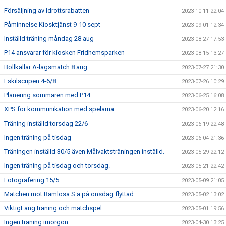
Försäljning av Idrottsrabatten
2023-10-11 22:04
Påminnelse Kiosktjänst 9-10 sept
2023-09-01 12:34
Inställd träning måndag 28 aug
2023-08-27 17:53
P14 ansvarar för kiosken Fridhemsparken
2023-08-15 13:27
Bollkallar A-lagsmatch 8 aug
2023-07-27 21:30
Eskilscupen 4-6/8
2023-07-26 10:29
Planering sommaren med P14
2023-06-25 16:08
XPS för kommunikation med spelarna.
2023-06-20 12:16
Träning inställd torsdag 22/6
2023-06-19 22:48
Ingen träning på tisdag
2023-06-04 21:36
Träningen inställd 30/5 även Målvaktsträningen inställd.
2023-05-29 22:12
Ingen träning på tisdag och torsdag.
2023-05-21 22:42
Fotografering 15/5
2023-05-09 21:05
Matchen mot Ramlösa S:a på onsdag flyttad
2023-05-02 13:02
Viktigt ang träning och matchspel
2023-05-01 19:56
Ingen träning imorgon.
2023-04-30 13:25