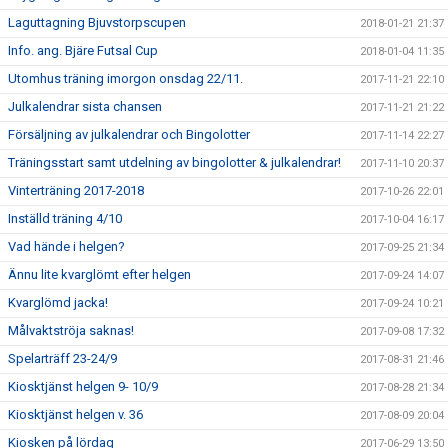
Laguttagning Bjuvstorpscupen
2018-01-21 21:37
Info. ang. Bjäre Futsal Cup
2018-01-04 11:35
Utomhus träning imorgon onsdag 22/11.
2017-11-21 22:10
Julkalendrar sista chansen
2017-11-21 21:22
Försäljning av julkalendrar och Bingolotter
2017-11-14 22:27
Träningsstart samt utdelning av bingolotter & julkalendrar!
2017-11-10 20:37
Vinterträning 2017-2018
2017-10-26 22:01
Inställd träning 4/10
2017-10-04 16:17
Vad hände i helgen?
2017-09-25 21:34
Ännu lite kvarglömt efter helgen
2017-09-24 14:07
Kvarglömd jacka!
2017-09-24 10:21
Målvaktströja saknas!
2017-09-08 17:32
Spelarträff 23-24/9
2017-08-31 21:46
Kiosktjänst helgen 9- 10/9
2017-08-28 21:34
Kiosktjänst helgen v. 36
2017-08-09 20:04
Kiosken på lördag
2017-06-29 13:50