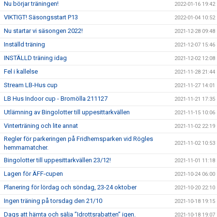
Nu börjar träningen!
2022-01-16 19:42
VIKTIGT! Säsongsstart P13
2022-01-04 10:52
Nu startar vi säsongen 2022!
2021-12-28 09:48
Inställd träning
2021-12-07 15:46
INSTÄLLD träning idag
2021-12-02 12:08
Fel i kallelse
2021-11-28 21:44
Stream LB-Hus cup
2021-11-27 14:01
LB Hus Indoor cup - Bromölla 211127
2021-11-21 17:35
Utlämning av Bingolotter till uppesittarkvällen
2021-11-15 10:06
Vinterträning och lite annat
2021-11-02 22:19
Regler för parkeringen på Fridhemsparken vid Rögles
2021-11-02 10:53
hemmamatcher.
Bingolotter till uppesittarkvällen 23/12!
2021-11-01 11:18
Lagen för ÄFF-cupen
2021-10-24 06:00
Planering för lördag och söndag, 23-24 oktober
2021-10-20 22:10
Ingen träning på torsdag den 21/10
2021-10-18 19:15
Dags att hämta och sälja ”Idrottsrabatten” igen.
2021-10-18 19:07