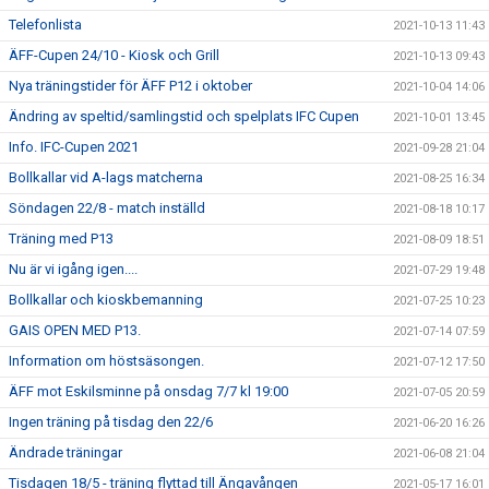
Telefonlista
2021-10-13 11:43
ÄFF-Cupen 24/10 - Kiosk och Grill
2021-10-13 09:43
Nya träningstider för ÄFF P12 i oktober
2021-10-04 14:06
Ändring av speltid/samlingstid och spelplats IFC Cupen
2021-10-01 13:45
Info. IFC-Cupen 2021
2021-09-28 21:04
Bollkallar vid A-lags matcherna
2021-08-25 16:34
Söndagen 22/8 - match inställd
2021-08-18 10:17
Träning med P13
2021-08-09 18:51
Nu är vi igång igen....
2021-07-29 19:48
Bollkallar och kioskbemanning
2021-07-25 10:23
GAIS OPEN MED P13.
2021-07-14 07:59
Information om höstsäsongen.
2021-07-12 17:50
ÄFF mot Eskilsminne på onsdag 7/7 kl 19:00
2021-07-05 20:59
Ingen träning på tisdag den 22/6
2021-06-20 16:26
Ändrade träningar
2021-06-08 21:04
Tisdagen 18/5 - träning flyttad till Ängavången
2021-05-17 16:01