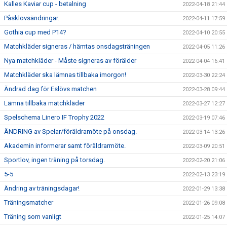
Kalles Kaviar cup - betalning
2022-04-18 21:44
Påsklovsändringar.
2022-04-11 17:59
Gothia cup med P14?
2022-04-10 20:55
Matchkläder signeras / hämtas onsdagsträningen
2022-04-05 11:26
Nya matchkläder - Måste signeras av förälder
2022-04-04 16:41
Matchkläder ska lämnas tillbaka imorgon!
2022-03-30 22:24
Ändrad dag för Eslövs matchen
2022-03-28 09:44
Lämna tillbaka matchkläder
2022-03-27 12:27
Spelschema Linero IF Trophy 2022
2022-03-19 07:46
ÄNDRING av Spelar/föräldramöte på onsdag.
2022-03-14 13:26
Akademin informerar samt föräldrarmöte.
2022-03-09 20:51
Sportlov, ingen träning på torsdag.
2022-02-20 21:06
5-5
2022-02-13 23:19
Ändring av träningsdagar!
2022-01-29 13:38
Träningsmatcher
2022-01-26 09:08
Träning som vanligt
2022-01-25 14:07