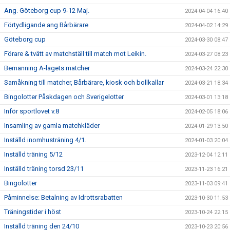
Ang. Göteborg cup 9-12 Maj.
2024-04-04 16:40
Förtydligande ang Bårbärare
2024-04-02 14:29
Göteborg cup
2024-03-30 08:47
Förare & tvätt av matchställ till match mot Leikin.
2024-03-27 08:23
Bemanning A-lagets matcher
2024-03-24 22:30
Samåkning till matcher, Bårbärare, kiosk och bollkallar
2024-03-21 18:34
Bingolotter Påskdagen och Sverigelotter
2024-03-01 13:18
Inför sportlovet v.8
2024-02-05 18:06
Insamling av gamla matchkläder
2024-01-29 13:50
Inställd inomhusträning 4/1.
2024-01-03 20:04
Inställd träning 5/12
2023-12-04 12:11
Inställd träning torsd 23/11
2023-11-23 16:21
Bingolotter
2023-11-03 09:41
Påminnelse: Betalning av Idrottsrabatten
2023-10-30 11:53
Träningstider i höst
2023-10-24 22:15
Inställd träning den 24/10
2023-10-23 20:56