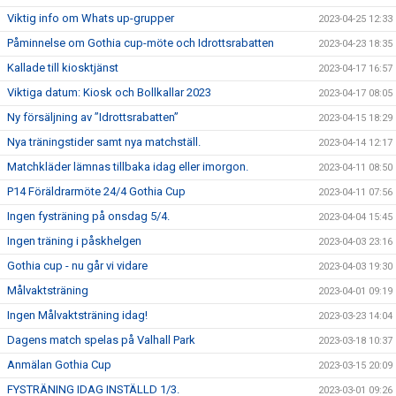
Viktig info om Whats up-grupper
2023-04-25 12:33
Påminnelse om Gothia cup-möte och Idrottsrabatten
2023-04-23 18:35
Kallade till kiosktjänst
2023-04-17 16:57
Viktiga datum: Kiosk och Bollkallar 2023
2023-04-17 08:05
Ny försäljning av ”Idrottsrabatten”
2023-04-15 18:29
Nya träningstider samt nya matchställ.
2023-04-14 12:17
Matchkläder lämnas tillbaka idag eller imorgon.
2023-04-11 08:50
P14 Föräldrarmöte 24/4 Gothia Cup
2023-04-11 07:56
Ingen fysträning på onsdag 5/4.
2023-04-04 15:45
Ingen träning i påskhelgen
2023-04-03 23:16
Gothia cup - nu går vi vidare
2023-04-03 19:30
Målvaktsträning
2023-04-01 09:19
Ingen Målvaktsträning idag!
2023-03-23 14:04
Dagens match spelas på Valhall Park
2023-03-18 10:37
Anmälan Gothia Cup
2023-03-15 20:09
FYSTRÄNING IDAG INSTÄLLD 1/3.
2023-03-01 09:26