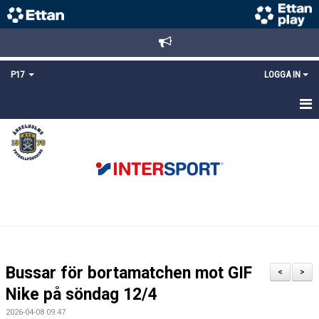
P17
LOGGA IN
HEM
NYHETER
TRUPPEN
KALENDER
MATCHER
Bussar för bortamatchen mot GIF
<
>
DOKUMENT
Nike på söndag 12/4
2026-04-08 09:47
KONTAKT