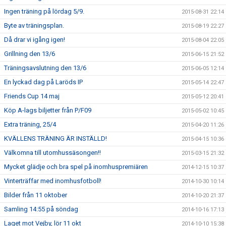
Ingen träning på lördag 5/9.
2015-08-31 22:14
Byte av träningsplan.
2015-08-19 22:27
Då drar vi igång igen!
2015-08-04 22:05
Grillning den 13/6
2015-06-15 21:52
Träningsavslutning den 13/6
2015-06-05 12:14
En lyckad dag på Laröds IP
2015-05-14 22:47
Friends Cup 14 maj
2015-05-12 20:41
Köp A-lags biljetter från P/F09
2015-05-02 10:45
Extra träning, 25/4
2015-04-20 11:26
KVÄLLENS TRÄNING ÄR INSTÄLLD!
2015-04-15 10:36
Välkomna till utomhussäsongen!!
2015-03-15 21:32
Mycket glädje och bra spel på inomhuspremiären
2014-12-15 10:37
Vinterträffar med inomhusfotboll!
2014-10-30 10:14
Bilder från 11 oktober
2014-10-20 21:37
Samling 14:55 på söndag
2014-10-16 17:13
Laget mot Vejby, lör 11 okt
2014-10-10 15:38