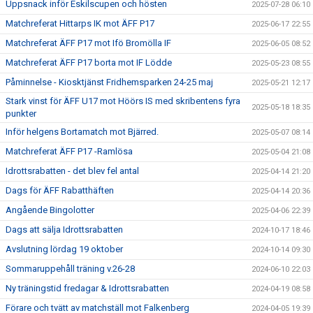
Uppsnack inför Eskilscupen och hösten
2025-07-28 06:10
Matchreferat Hittarps IK mot ÄFF P17
2025-06-17 22:55
Matchreferat ÄFF P17 mot Ifö Bromölla IF
2025-06-05 08:52
Matchreferat ÄFF P17 borta mot IF Lödde
2025-05-23 08:55
Påminnelse - Kiosktjänst Fridhemsparken 24-25 maj
2025-05-21 12:17
Stark vinst för ÄFF U17 mot Höörs IS med skribentens fyra
2025-05-18 18:35
punkter
Inför helgens Bortamatch mot Bjärred.
2025-05-07 08:14
Matchreferat ÄFF P17 -Ramlösa
2025-05-04 21:08
Idrottsrabatten - det blev fel antal
2025-04-14 21:20
Dags för ÄFF Rabatthäften
2025-04-14 20:36
Angående Bingolotter
2025-04-06 22:39
Dags att sälja Idrottsrabatten
2024-10-17 18:46
Avslutning lördag 19 oktober
2024-10-14 09:30
Sommaruppehåll träning v.26-28
2024-06-10 22:03
Ny träningstid fredagar & Idrottsrabatten
2024-04-19 08:58
Förare och tvätt av matchställ mot Falkenberg
2024-04-05 19:39