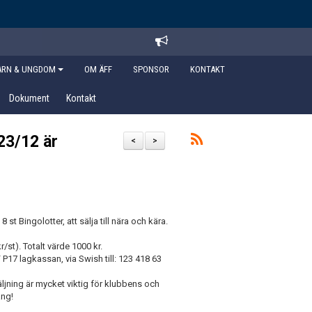
ARN & UNGDOM
OM ÄFF
SPONSOR
KONTAKT
Dokument
Kontakt
 23/12 är
<
>
st Bingolotter, att sälja till nära och kära.
kr/st). Totalt värde 1000 kr.
F P17 lagkassan, via Swish till: 123 418 63
säljning är mycket viktig för klubbens och
ang!