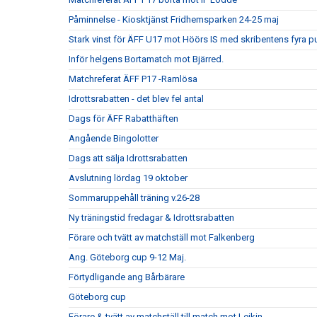
Påminnelse - Kiosktjänst Fridhemsparken 24-25 maj
Stark vinst för ÄFF U17 mot Höörs IS med skribentens fyra p
Inför helgens Bortamatch mot Bjärred.
Matchreferat ÄFF P17 -Ramlösa
Idrottsrabatten - det blev fel antal
Dags för ÄFF Rabatthäften
Angående Bingolotter
Dags att sälja Idrottsrabatten
Avslutning lördag 19 oktober
Sommaruppehåll träning v.26-28
Ny träningstid fredagar & Idrottsrabatten
Förare och tvätt av matchställ mot Falkenberg
Ang. Göteborg cup 9-12 Maj.
Förtydligande ang Bårbärare
Göteborg cup
Förare & tvätt av matchställ till match mot Leikin.