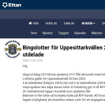
HEM
HERRLAG
DAMLAG
AKADEMI
B
Hem
Nyheter
Truppen
Kalender
Matcher
Bingolotter för Uppesittarkvällen
utdelade
2025-11-06 19:04
Hej,
Idag torsdag 251106 har spelarna i P17 fått ett kuvert med tot 8 
Lotterna gäller för Uppesittarkväll 23 Dec 2025.
6 st enkellotter (lottpris 100 kr/st) och 2 st dubbellotter (200 
Varje spelare ska sälja dessa lotter. Er betalning gör ni till ÄF
26. Instruktioner ligger i kuvertet som spelarna fått.
Behöver ni fler lotter så kontakta Kalle på ÄFF Kansli. All för
lagets möjligheter att utvecklas vidare, tack för ert engagem