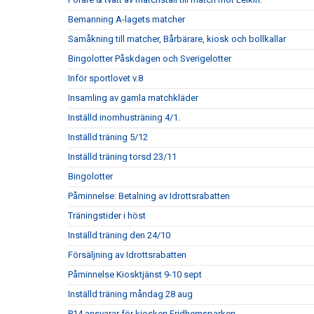
Bemanning A-lagets matcher
Samåkning till matcher, Bårbärare, kiosk och bollkallar
Bingolotter Påskdagen och Sverigelotter
Inför sportlovet v.8
Insamling av gamla matchkläder
Inställd inomhusträning 4/1.
Inställd träning 5/12
Inställd träning torsd 23/11
Bingolotter
Påminnelse: Betalning av Idrottsrabatten
Träningstider i höst
Inställd träning den 24/10
Försäljning av Idrottsrabatten
Påminnelse Kiosktjänst 9-10 sept
Inställd träning måndag 28 aug
P14 ansvarar för kiosken Fridhemsparken