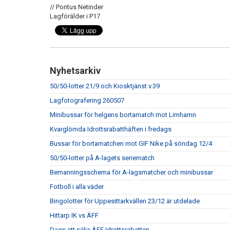
// Pontus Netinder
Lagförälder i P17
Nyhetsarkiv
50/50-lotter 21/9 och Kiosktjänst v.39
Lagfotografering 260507
Minibussar för helgens bortamatch mot Limhamn
Kvarglömda Idrottsrabatthäften i fredags
Bussar för bortamatchen mot GIF Nike på söndag 12/4
50/50-lotter på A-lagets seriematch
Bemanningsschema för A-lagsmatcher och minibussar
Fotboll i alla väder
Bingolotter för Uppesittarkvällen 23/12 är utdelade
Hittarp IK vs ÄFF
Dags att sälja ÄFF Idrottsrabatten