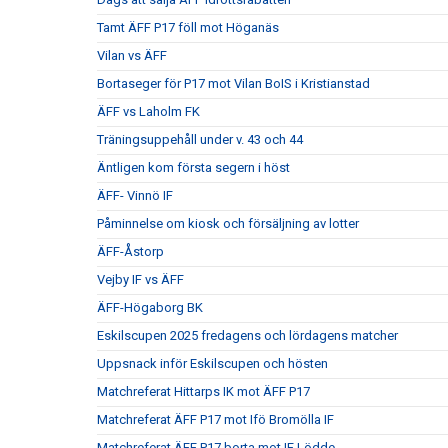
Tamt ÄFF P17 föll mot Höganäs
Vilan vs ÄFF
Bortaseger för P17 mot Vilan BoIS i Kristianstad
ÄFF vs Laholm FK
Träningsuppehåll under v. 43 och 44
Äntligen kom första segern i höst
ÄFF- Vinnö IF
Påminnelse om kiosk och försäljning av lotter
ÄFF-Åstorp
Vejby IF vs ÄFF
ÄFF-Högaborg BK
Eskilscupen 2025 fredagens och lördagens matcher
Uppsnack inför Eskilscupen och hösten
Matchreferat Hittarps IK mot ÄFF P17
Matchreferat ÄFF P17 mot Ifö Bromölla IF
Matchreferat ÄFF P17 borta mot IF Lödde