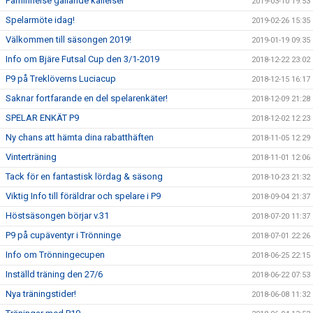
Påminnelse gällande kallelser
2019-03-10 19:53
Spelarmöte idag!
2019-02-26 15:35
Välkommen till säsongen 2019!
2019-01-19 09:35
Info om Bjäre Futsal Cup den 3/1-2019
2018-12-22 23:02
P9 på Treklöverns Luciacup
2018-12-15 16:17
Saknar fortfarande en del spelarenkäter!
2018-12-09 21:28
SPELAR ENKÄT P9
2018-12-02 12:23
Ny chans att hämta dina rabatthäften
2018-11-05 12:29
Vinterträning
2018-11-01 12:06
Tack för en fantastisk lördag & säsong
2018-10-23 21:32
Viktig Info till föräldrar och spelare i P9
2018-09-04 21:37
Höstsäsongen börjar v.31
2018-07-20 11:37
P9 på cupäventyr i Trönninge
2018-07-01 22:26
Info om Trönningecupen
2018-06-25 22:15
Inställd träning den 27/6
2018-06-22 07:53
Nya träningstider!
2018-06-08 11:32