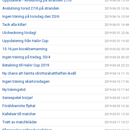
Uppdaterat - Avslutning på stranden 27/6
2019-06-26 13:33
Avslutning torsd 27/6 på stranden
2019-06-25 10:56
Ingen träning på torsdag den 20/6
2019-06-16 10:54
Tack alla killar!
2019-06-01 16:48
Utcheckning lördag!
2019-05-31 22:06
Uppdatering från Halör Cup
2019-05-31 19:50
15-16 juni kioskbemanning
2019-05-02 20:24
Ingen träning på tisdag, 30/4
2019-04-26 06:50
Betalning till Halör Cup 2019
2019-04-24 22:22
Ny chans att hämta idrottsrabatthäften ikväll
2019-04-16 11:16
Ingen träning skärtorsdagen
2019-04-10 17:56
Ny träningstid
2019-04-10 17:44
Seriespelet börjar!
2019-04-05 14:07
Föräldramöte flyttat
2019-04-03 10:26
Kallelser till matcher
2019-03-31 13:32
Tvätt av matchkläder
2019-03-17 10:57