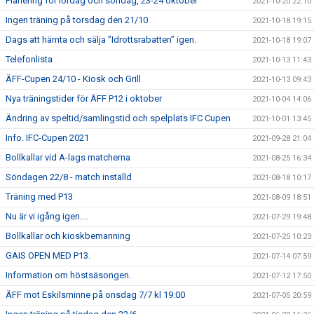
Planering för lördag och söndag, 23-24 oktober
2021-10-20 22:10
Ingen träning på torsdag den 21/10
2021-10-18 19:15
Dags att hämta och sälja ”Idrottsrabatten” igen.
2021-10-18 19:07
Telefonlista
2021-10-13 11:43
ÄFF-Cupen 24/10 - Kiosk och Grill
2021-10-13 09:43
Nya träningstider för ÄFF P12 i oktober
2021-10-04 14:06
Ändring av speltid/samlingstid och spelplats IFC Cupen
2021-10-01 13:45
Info. IFC-Cupen 2021
2021-09-28 21:04
Bollkallar vid A-lags matcherna
2021-08-25 16:34
Söndagen 22/8 - match inställd
2021-08-18 10:17
Träning med P13
2021-08-09 18:51
Nu är vi igång igen....
2021-07-29 19:48
Bollkallar och kioskbemanning
2021-07-25 10:23
GAIS OPEN MED P13.
2021-07-14 07:59
Information om höstsäsongen.
2021-07-12 17:50
ÄFF mot Eskilsminne på onsdag 7/7 kl 19:00
2021-07-05 20:59