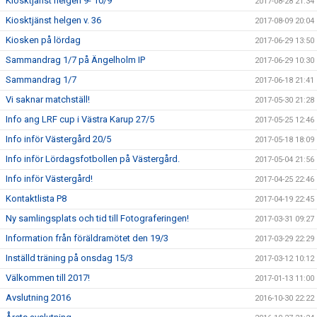
Kiosktjänst helgen 9- 10/9
2017-08-28 21:34
Kiosktjänst helgen v. 36
2017-08-09 20:04
Kiosken på lördag
2017-06-29 13:50
Sammandrag 1/7 på Ängelholm IP
2017-06-29 10:30
Sammandrag 1/7
2017-06-18 21:41
Vi saknar matchställ!
2017-05-30 21:28
Info ang LRF cup i Västra Karup 27/5
2017-05-25 12:46
Info inför Västergård 20/5
2017-05-18 18:09
Info inför Lördagsfotbollen på Västergård.
2017-05-04 21:56
Info inför Västergård!
2017-04-25 22:46
Kontaktlista P8
2017-04-19 22:45
Ny samlingsplats och tid till Fotograferingen!
2017-03-31 09:27
Information från föräldramötet den 19/3
2017-03-29 22:29
Inställd träning på onsdag 15/3
2017-03-12 10:12
Välkommen till 2017!
2017-01-13 11:00
Avslutning 2016
2016-10-30 22:22