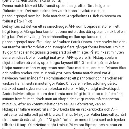
(Division 2 Herr Junior Skåne Norra)
Denna match blev ett kliv framåt spelmässigt efter förra helgens
förlustmatch. Det som saknades var skärpan i avsluten och ett
passningsspel som höll hela matchen. Ängelholms FF fick inkassera en
förlust på 2-1(1-0)
Det syntes att det var ett revanschsuget ÄFF som började matchen i ett
högt tempo. Många fina kombinationer noterades där spelarna fick bollen i
hög fart. Det var väldigt fin samhandling mellan spelarna och ett
passningsspel med få tillslag. Målvakten Patrik Onaca läste spelet bra och
var utanför straffområdet och avvärjde flera gånger första kvarten. I minut
18 gör Onaca en högklassig benparad på ett friläge. På ett inkast minuten
senare nickas bollen oturligt inåt av en ÄFF-spelare. En Hittarpspelare
skjuter bollen på volley upp i högra krysset
till 1-0
. I mitten på halvleken
börjar samma mönster upprepas som förra matchen; andelen felpass ökar
och bollen spelas inte ut ur små ytor. Men denna match avslutar ÄFF
halvleken med många fina kombinationer, ett par hörnor och halvchanser
vaskas fram. I sista minuten gör Patric Onaca en reflexräddning på ett
närskott samt dyker ner och plockar returen – högkaratigt målvaktspel.
Andra halvlek började som den första med högt bolltempo och flera fina
initiativ framåt, men dock utan att skapa de riktigt vassa målchanserna. I
minut 62, efter en kommunikationsmiss i ÄFF-försvaret, kan en
Hittarpsanfallare enkelt rulla in 2-0. Detta blir en väckarklocka och ÄFF
fortsätter att rulla boll på ett bra vis. I minut 64 skjuter Valter Lindvall ett hårt
skott som är nära att gå in. ”Di gule” fortsätter med ett bra spel och trycker
tillbaka Hittarp. Olle Netinder gör i minut 76 en bra löpning och skapar en