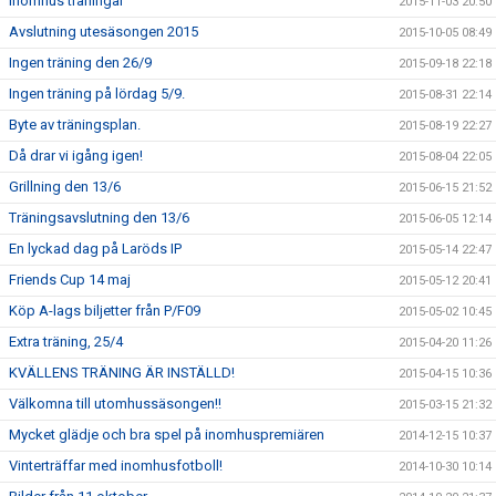
Inomhus träningar
2015-11-03 20:50
Avslutning utesäsongen 2015
2015-10-05 08:49
Ingen träning den 26/9
2015-09-18 22:18
Ingen träning på lördag 5/9.
2015-08-31 22:14
Byte av träningsplan.
2015-08-19 22:27
Då drar vi igång igen!
2015-08-04 22:05
Grillning den 13/6
2015-06-15 21:52
Träningsavslutning den 13/6
2015-06-05 12:14
En lyckad dag på Laröds IP
2015-05-14 22:47
Friends Cup 14 maj
2015-05-12 20:41
Köp A-lags biljetter från P/F09
2015-05-02 10:45
Extra träning, 25/4
2015-04-20 11:26
KVÄLLENS TRÄNING ÄR INSTÄLLD!
2015-04-15 10:36
Välkomna till utomhussäsongen!!
2015-03-15 21:32
Mycket glädje och bra spel på inomhuspremiären
2014-12-15 10:37
Vinterträffar med inomhusfotboll!
2014-10-30 10:14