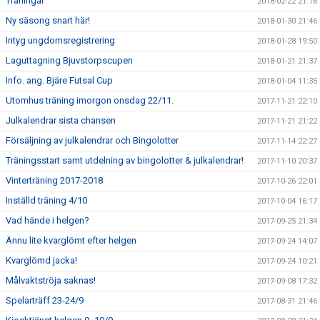
Träningar
2018-02-22 21:16
Ny säsong snart här!
2018-01-30 21:46
Intyg ungdomsregistrering
2018-01-28 19:50
Laguttagning Bjuvstorpscupen
2018-01-21 21:37
Info. ang. Bjäre Futsal Cup
2018-01-04 11:35
Utomhus träning imorgon onsdag 22/11.
2017-11-21 22:10
Julkalendrar sista chansen
2017-11-21 21:22
Försäljning av julkalendrar och Bingolotter
2017-11-14 22:27
Träningsstart samt utdelning av bingolotter & julkalendrar!
2017-11-10 20:37
Vinterträning 2017-2018
2017-10-26 22:01
Inställd träning 4/10
2017-10-04 16:17
Vad hände i helgen?
2017-09-25 21:34
Ännu lite kvarglömt efter helgen
2017-09-24 14:07
Kvarglömd jacka!
2017-09-24 10:21
Målvaktströja saknas!
2017-09-08 17:32
Spelarträff 23-24/9
2017-08-31 21:46