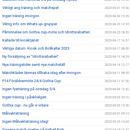
Viktigt ang träning och matchspel
2023-05-01 19:56
Ingen träning imorgon.
2023-04-30 13:25
Viktig info om Whats up-grupper
2023-04-25 12:33
Påminnelse om Gothia cup-möte och Idrottsrabatten
2023-04-23 18:35
Kallade till kiosktjänst
2023-04-17 16:57
Viktiga datum: Kiosk och Bollkallar 2023
2023-04-17 08:05
Ny försäljning av ”Idrottsrabatten”
2023-04-15 18:29
Nya träningstider samt nya matchställ.
2023-04-14 12:17
Matchkläder lämnas tillbaka idag eller imorgon.
2023-04-11 08:50
P14 Föräldrarmöte 24/4 Gothia Cup
2023-04-11 07:56
Ingen fysträning på onsdag 5/4.
2023-04-04 15:45
Ingen träning i påskhelgen
2023-04-03 23:16
Gothia cup - nu går vi vidare
2023-04-03 19:30
Målvaktsträning
2023-04-01 09:19
Ingen Målvaktsträning idag!
2023-03-23 14:04
Dagens match spelas på Valhall Park
2023-03-18 10:37