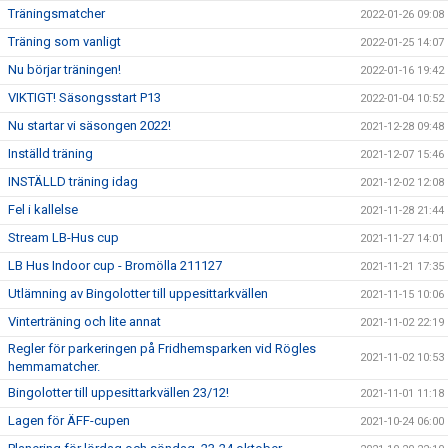
Träningsmatcher
2022-01-26 09:08
Träning som vanligt
2022-01-25 14:07
Nu börjar träningen!
2022-01-16 19:42
VIKTIGT! Säsongsstart P13
2022-01-04 10:52
Nu startar vi säsongen 2022!
2021-12-28 09:48
Inställd träning
2021-12-07 15:46
INSTÄLLD träning idag
2021-12-02 12:08
Fel i kallelse
2021-11-28 21:44
Stream LB-Hus cup
2021-11-27 14:01
LB Hus Indoor cup - Bromölla 211127
2021-11-21 17:35
Utlämning av Bingolotter till uppesittarkvällen
2021-11-15 10:06
Vinterträning och lite annat
2021-11-02 22:19
Regler för parkeringen på Fridhemsparken vid Rögles
2021-11-02 10:53
hemmamatcher.
Bingolotter till uppesittarkvällen 23/12!
2021-11-01 11:18
Lagen för ÄFF-cupen
2021-10-24 06:00