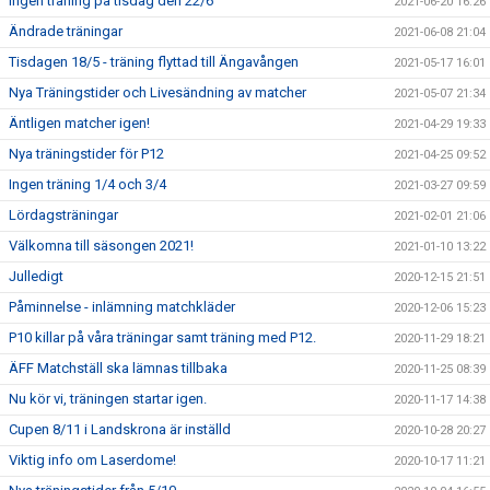
Ingen träning på tisdag den 22/6
2021-06-20 16:26
Ändrade träningar
2021-06-08 21:04
Tisdagen 18/5 - träning flyttad till Ängavången
2021-05-17 16:01
Nya Träningstider och Livesändning av matcher
2021-05-07 21:34
Äntligen matcher igen!
2021-04-29 19:33
Nya träningstider för P12
2021-04-25 09:52
Ingen träning 1/4 och 3/4
2021-03-27 09:59
Lördagsträningar
2021-02-01 21:06
Välkomna till säsongen 2021!
2021-01-10 13:22
Julledigt
2020-12-15 21:51
Påminnelse - inlämning matchkläder
2020-12-06 15:23
P10 killar på våra träningar samt träning med P12.
2020-11-29 18:21
ÄFF Matchställ ska lämnas tillbaka
2020-11-25 08:39
Nu kör vi, träningen startar igen.
2020-11-17 14:38
Cupen 8/11 i Landskrona är inställd
2020-10-28 20:27
Viktig info om Laserdome!
2020-10-17 11:21