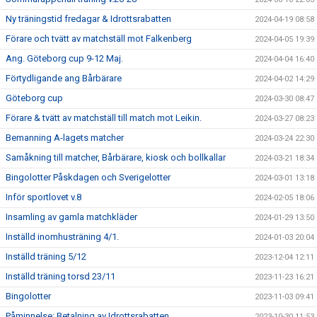
Ny träningstid fredagar & Idrottsrabatten
2024-04-19 08:58
Förare och tvätt av matchställ mot Falkenberg
2024-04-05 19:39
Ang. Göteborg cup 9-12 Maj.
2024-04-04 16:40
Förtydligande ang Bårbärare
2024-04-02 14:29
Göteborg cup
2024-03-30 08:47
Förare & tvätt av matchställ till match mot Leikin.
2024-03-27 08:23
Bemanning A-lagets matcher
2024-03-24 22:30
Samåkning till matcher, Bårbärare, kiosk och bollkallar
2024-03-21 18:34
Bingolotter Påskdagen och Sverigelotter
2024-03-01 13:18
Inför sportlovet v.8
2024-02-05 18:06
Insamling av gamla matchkläder
2024-01-29 13:50
Inställd inomhusträning 4/1.
2024-01-03 20:04
Inställd träning 5/12
2023-12-04 12:11
Inställd träning torsd 23/11
2023-11-23 16:21
Bingolotter
2023-11-03 09:41
Påminnelse: Betalning av Idrottsrabatten
2023-10-30 11:53