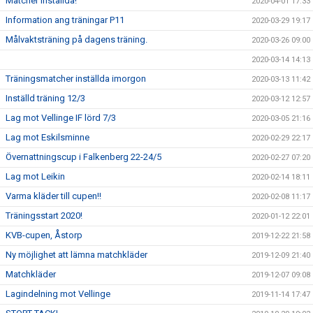
Matcher inställda!
2020-04-01 17:33
Information ang träningar P11
2020-03-29 19:17
Målvaktsträning på dagens träning.
2020-03-26 09:00
2020-03-14 14:13
Träningsmatcher inställda imorgon
2020-03-13 11:42
Inställd träning 12/3
2020-03-12 12:57
Lag mot Vellinge IF lörd 7/3
2020-03-05 21:16
Lag mot Eskilsminne
2020-02-29 22:17
Övernattningscup i Falkenberg 22-24/5
2020-02-27 07:20
Lag mot Leikin
2020-02-14 18:11
Varma kläder till cupen!!
2020-02-08 11:17
Träningsstart 2020!
2020-01-12 22:01
KVB-cupen, Åstorp
2019-12-22 21:58
Ny möjlighet att lämna matchkläder
2019-12-09 21:40
Matchkläder
2019-12-07 09:08
Lagindelning mot Vellinge
2019-11-14 17:47