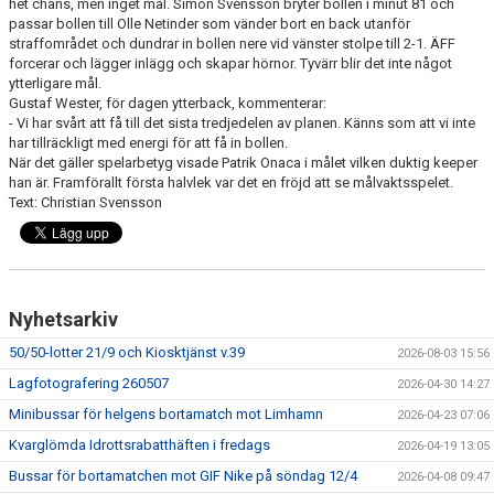
het chans, men inget mål. Simon Svensson bryter bollen i minut 81 och
passar bollen till Olle Netinder som vänder bort en back utanför
straffområdet och dundrar in bollen nere vid vänster stolpe
till 2-1
. ÄFF
forcerar och lägger inlägg och skapar hörnor. Tyvärr blir det inte något
ytterligare mål.
Gustaf Wester, för dagen ytterback, kommenterar:
- Vi har svårt att få till det sista tredjedelen av planen. Känns som att vi inte
har tillräckligt med energi för att få in bollen.
När det gäller spelarbetyg visade Patrik Onaca i målet vilken duktig keeper
han är. Framförallt första halvlek var det en fröjd att se målvaktsspelet.
Text: Christian Svensson
Nyhetsarkiv
50/50-lotter 21/9 och Kiosktjänst v.39
2026-08-03 15:56
Lagfotografering 260507
2026-04-30 14:27
Minibussar för helgens bortamatch mot Limhamn
2026-04-23 07:06
Kvarglömda Idrottsrabatthäften i fredags
2026-04-19 13:05
Bussar för bortamatchen mot GIF Nike på söndag 12/4
2026-04-08 09:47