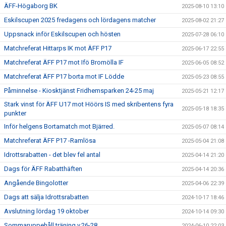
ÄFF-Högaborg BK
2025-08-10 13:10
Eskilscupen 2025 fredagens och lördagens matcher
2025-08-02 21:27
Uppsnack inför Eskilscupen och hösten
2025-07-28 06:10
Matchreferat Hittarps IK mot ÄFF P17
2025-06-17 22:55
Matchreferat ÄFF P17 mot Ifö Bromölla IF
2025-06-05 08:52
Matchreferat ÄFF P17 borta mot IF Lödde
2025-05-23 08:55
Påminnelse - Kiosktjänst Fridhemsparken 24-25 maj
2025-05-21 12:17
Stark vinst för ÄFF U17 mot Höörs IS med skribentens fyra
2025-05-18 18:35
punkter
Inför helgens Bortamatch mot Bjärred.
2025-05-07 08:14
Matchreferat ÄFF P17 -Ramlösa
2025-05-04 21:08
Idrottsrabatten - det blev fel antal
2025-04-14 21:20
Dags för ÄFF Rabatthäften
2025-04-14 20:36
Angående Bingolotter
2025-04-06 22:39
Dags att sälja Idrottsrabatten
2024-10-17 18:46
Avslutning lördag 19 oktober
2024-10-14 09:30
Sommaruppehåll träning v.26-28
2024-06-10 22:03