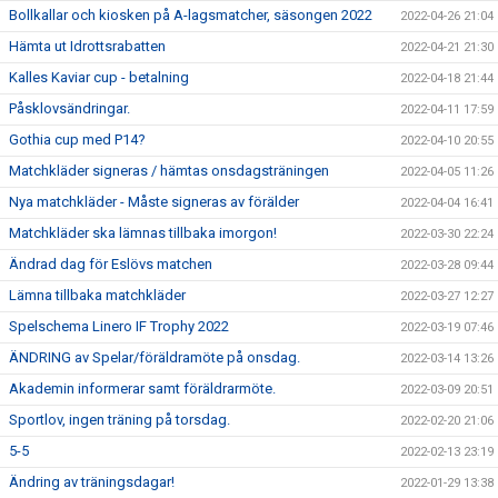
Bollkallar och kiosken på A-lagsmatcher, säsongen 2022
2022-04-26 21:04
Hämta ut Idrottsrabatten
2022-04-21 21:30
Kalles Kaviar cup - betalning
2022-04-18 21:44
Påsklovsändringar.
2022-04-11 17:59
Gothia cup med P14?
2022-04-10 20:55
Matchkläder signeras / hämtas onsdagsträningen
2022-04-05 11:26
Nya matchkläder - Måste signeras av förälder
2022-04-04 16:41
Matchkläder ska lämnas tillbaka imorgon!
2022-03-30 22:24
Ändrad dag för Eslövs matchen
2022-03-28 09:44
Lämna tillbaka matchkläder
2022-03-27 12:27
Spelschema Linero IF Trophy 2022
2022-03-19 07:46
ÄNDRING av Spelar/föräldramöte på onsdag.
2022-03-14 13:26
Akademin informerar samt föräldrarmöte.
2022-03-09 20:51
Sportlov, ingen träning på torsdag.
2022-02-20 21:06
5-5
2022-02-13 23:19
Ändring av träningsdagar!
2022-01-29 13:38