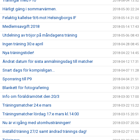
Träningar med P10
2018-06-04 13:52
Härligt gäng i sommarvärmen.
2018-05-30 22:24
Felaktig kallelse 9/6 mot Helsingborgs IF
2018-05-14 21:02
Medlemsavgift 2018
2018-05-14 17:43
Utdelning av tröjor på måndagens träning
2018-05-06 08:43
Ingen träning 30:e april
2018-04-28 08:45
Nya träningstider!
2018-04-22 14:45
Ändrat datum för sista anmälningsdag till matcher
2018-04-12 17:31
Snart dags för kompisligan...
2018-04-07 11:28
Sponsring till P9
2018-04-04 21:51
Blankett för fotografering
2018-03-30 17:23
Info om föräldramötet den 20/3
2018-03-30 17:00
Träningsmatcher 24:e mars
2018-03-22 15:22
Träningsmatcher lördag 17:e mars kl.14:00
2018-03-15 20:51
Nu är vi igång med utomhusträningen!
2018-03-07 20:56
Inställd träning 27/2 samt ändrad tränings dag!
2018-02-27 11:55