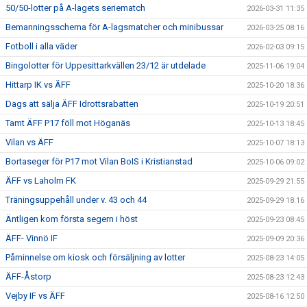
50/50-lotter på A-lagets seriematch
2026-03-31 11:35
Bemanningsschema för A-lagsmatcher och minibussar
2026-03-25 08:16
Fotboll i alla väder
2026-02-03 09:15
Bingolotter för Uppesittarkvällen 23/12 är utdelade
2025-11-06 19:04
Hittarp IK vs ÄFF
2025-10-20 18:36
Dags att sälja ÄFF Idrottsrabatten
2025-10-19 20:51
Tamt ÄFF P17 föll mot Höganäs
2025-10-13 18:45
Vilan vs ÄFF
2025-10-07 18:13
Bortaseger för P17 mot Vilan BoIS i Kristianstad
2025-10-06 09:02
ÄFF vs Laholm FK
2025-09-29 21:55
Träningsuppehåll under v. 43 och 44
2025-09-29 18:16
Äntligen kom första segern i höst
2025-09-23 08:45
ÄFF- Vinnö IF
2025-09-09 20:36
Påminnelse om kiosk och försäljning av lotter
2025-08-23 14:05
ÄFF-Åstorp
2025-08-23 12:43
Vejby IF vs ÄFF
2025-08-16 12:50