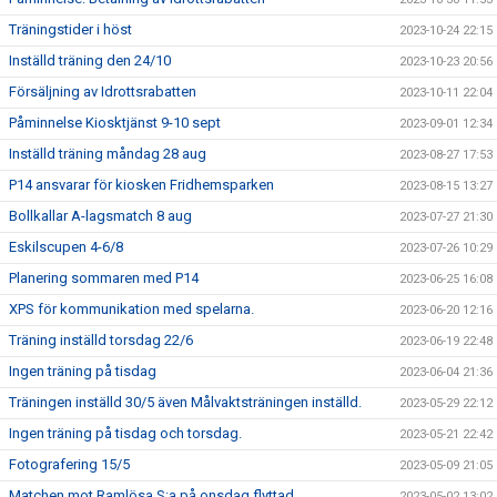
Träningstider i höst
2023-10-24 22:15
Inställd träning den 24/10
2023-10-23 20:56
Försäljning av Idrottsrabatten
2023-10-11 22:04
Påminnelse Kiosktjänst 9-10 sept
2023-09-01 12:34
Inställd träning måndag 28 aug
2023-08-27 17:53
P14 ansvarar för kiosken Fridhemsparken
2023-08-15 13:27
Bollkallar A-lagsmatch 8 aug
2023-07-27 21:30
Eskilscupen 4-6/8
2023-07-26 10:29
Planering sommaren med P14
2023-06-25 16:08
XPS för kommunikation med spelarna.
2023-06-20 12:16
Träning inställd torsdag 22/6
2023-06-19 22:48
Ingen träning på tisdag
2023-06-04 21:36
Träningen inställd 30/5 även Målvaktsträningen inställd.
2023-05-29 22:12
Ingen träning på tisdag och torsdag.
2023-05-21 22:42
Fotografering 15/5
2023-05-09 21:05
Matchen mot Ramlösa S:a på onsdag flyttad
2023-05-02 13:02