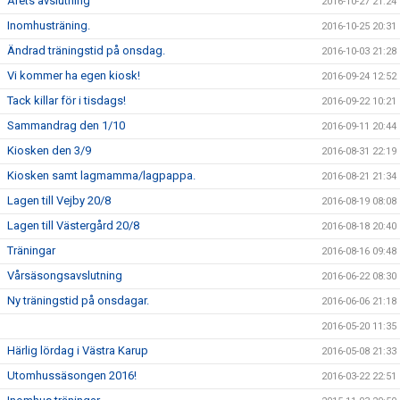
Årets avslutning
2016-10-27 21:24
Inomhusträning.
2016-10-25 20:31
Ändrad träningstid på onsdag.
2016-10-03 21:28
Vi kommer ha egen kiosk!
2016-09-24 12:52
Tack killar för i tisdags!
2016-09-22 10:21
Sammandrag den 1/10
2016-09-11 20:44
Kiosken den 3/9
2016-08-31 22:19
Kiosken samt lagmamma/lagpappa.
2016-08-21 21:34
Lagen till Vejby 20/8
2016-08-19 08:08
Lagen till Västergård 20/8
2016-08-18 20:40
Träningar
2016-08-16 09:48
Vårsäsongsavslutning
2016-06-22 08:30
Ny träningstid på onsdagar.
2016-06-06 21:18
2016-05-20 11:35
Härlig lördag i Västra Karup
2016-05-08 21:33
Utomhussäsongen 2016!
2016-03-22 22:51