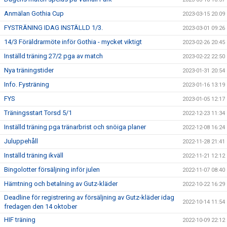
Anmälan Gothia Cup
2023-03-15 20:09
FYSTRÄNING IDAG INSTÄLLD 1/3.
2023-03-01 09:26
14/3 Föräldrarmöte inför Gothia - mycket viktigt
2023-02-26 20:45
Inställd träning 27/2 pga av match
2023-02-22 22:50
Nya träningstider
2023-01-31 20:54
Info. Fysträning
2023-01-16 13:19
FYS
2023-01-05 12:17
Träningsstart Torsd 5/1
2022-12-23 11:34
Inställd träning pga tränarbrist och snöiga planer
2022-12-08 16:24
Juluppehåll
2022-11-28 21:41
Inställd träning ikväll
2022-11-21 12:12
Bingolotter försäljning inför julen
2022-11-07 08:40
Hämtning och betalning av Gutz-kläder
2022-10-22 16:29
Deadline för registrering av försäljning av Gutz-kläder idag
2022-10-14 11:54
fredagen den 14 oktober
HIF träning
2022-10-09 22:12