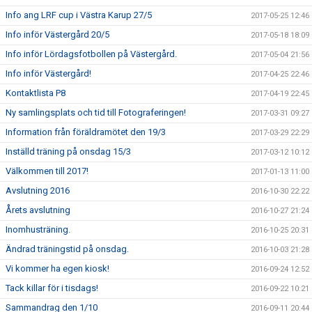
Info ang LRF cup i Västra Karup 27/5
2017-05-25 12:46
Info inför Västergård 20/5
2017-05-18 18:09
Info inför Lördagsfotbollen på Västergård.
2017-05-04 21:56
Info inför Västergård!
2017-04-25 22:46
Kontaktlista P8
2017-04-19 22:45
Ny samlingsplats och tid till Fotograferingen!
2017-03-31 09:27
Information från föräldramötet den 19/3
2017-03-29 22:29
Inställd träning på onsdag 15/3
2017-03-12 10:12
Välkommen till 2017!
2017-01-13 11:00
Avslutning 2016
2016-10-30 22:22
Årets avslutning
2016-10-27 21:24
Inomhusträning.
2016-10-25 20:31
Ändrad träningstid på onsdag.
2016-10-03 21:28
Vi kommer ha egen kiosk!
2016-09-24 12:52
Tack killar för i tisdags!
2016-09-22 10:21
Sammandrag den 1/10
2016-09-11 20:44