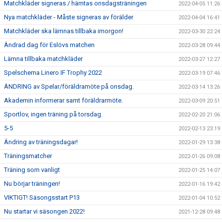
Matchkläder signeras / hämtas onsdagsträningen
2022-04-05 11:26
Nya matchkläder - Måste signeras av förälder
2022-04-04 16:41
Matchkläder ska lämnas tillbaka imorgon!
2022-03-30 22:24
Ändrad dag för Eslövs matchen
2022-03-28 09:44
Lämna tillbaka matchkläder
2022-03-27 12:27
Spelschema Linero IF Trophy 2022
2022-03-19 07:46
ÄNDRING av Spelar/föräldramöte på onsdag.
2022-03-14 13:26
Akademin informerar samt föräldrarmöte.
2022-03-09 20:51
Sportlov, ingen träning på torsdag.
2022-02-20 21:06
5-5
2022-02-13 23:19
Ändring av träningsdagar!
2022-01-29 13:38
Träningsmatcher
2022-01-26 09:08
Träning som vanligt
2022-01-25 14:07
Nu börjar träningen!
2022-01-16 19:42
VIKTIGT! Säsongsstart P13
2022-01-04 10:52
Nu startar vi säsongen 2022!
2021-12-28 09:48