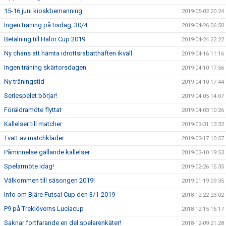
15-16 juni kioskbemanning
2019-05-02 20:24
Ingen träning på tisdag, 30/4
2019-04-26 06:50
Betalning till Halör Cup 2019
2019-04-24 22:22
Ny chans att hämta idrottsrabatthäften ikväll
2019-04-16 11:16
Ingen träning skärtorsdagen
2019-04-10 17:56
Ny träningstid
2019-04-10 17:44
Seriespelet börjar!
2019-04-05 14:07
Föräldramöte flyttat
2019-04-03 10:26
Kallelser till matcher
2019-03-31 13:32
Tvätt av matchkläder
2019-03-17 10:57
Påminnelse gällande kallelser
2019-03-10 19:53
Spelarmöte idag!
2019-02-26 15:35
Välkommen till säsongen 2019!
2019-01-19 09:35
Info om Bjäre Futsal Cup den 3/1-2019
2018-12-22 23:02
P9 på Treklöverns Luciacup
2018-12-15 16:17
Saknar fortfarande en del spelarenkäter!
2018-12-09 21:28