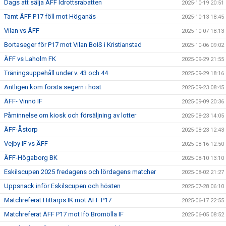
Dags att sälja ÄFF Idrottsrabatten
2025-10-19 20:51
Tamt ÄFF P17 föll mot Höganäs
2025-10-13 18:45
Vilan vs ÄFF
2025-10-07 18:13
Bortaseger för P17 mot Vilan BoIS i Kristianstad
2025-10-06 09:02
ÄFF vs Laholm FK
2025-09-29 21:55
Träningsuppehåll under v. 43 och 44
2025-09-29 18:16
Äntligen kom första segern i höst
2025-09-23 08:45
ÄFF- Vinnö IF
2025-09-09 20:36
Påminnelse om kiosk och försäljning av lotter
2025-08-23 14:05
ÄFF-Åstorp
2025-08-23 12:43
Vejby IF vs ÄFF
2025-08-16 12:50
ÄFF-Högaborg BK
2025-08-10 13:10
Eskilscupen 2025 fredagens och lördagens matcher
2025-08-02 21:27
Uppsnack inför Eskilscupen och hösten
2025-07-28 06:10
Matchreferat Hittarps IK mot ÄFF P17
2025-06-17 22:55
Matchreferat ÄFF P17 mot Ifö Bromölla IF
2025-06-05 08:52