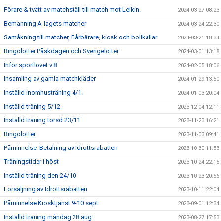
Förare & tvätt av matchställ till match mot Leikin.
2024-03-27 08:23
Bemanning A-lagets matcher
2024-03-24 22:30
Samåkning till matcher, Bårbärare, kiosk och bollkallar
2024-03-21 18:34
Bingolotter Påskdagen och Sverigelotter
2024-03-01 13:18
Inför sportlovet v.8
2024-02-05 18:06
Insamling av gamla matchkläder
2024-01-29 13:50
Inställd inomhusträning 4/1.
2024-01-03 20:04
Inställd träning 5/12
2023-12-04 12:11
Inställd träning torsd 23/11
2023-11-23 16:21
Bingolotter
2023-11-03 09:41
Påminnelse: Betalning av Idrottsrabatten
2023-10-30 11:53
Träningstider i höst
2023-10-24 22:15
Inställd träning den 24/10
2023-10-23 20:56
Försäljning av Idrottsrabatten
2023-10-11 22:04
Påminnelse Kiosktjänst 9-10 sept
2023-09-01 12:34
Inställd träning måndag 28 aug
2023-08-27 17:53