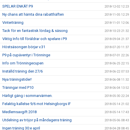
SPELAR ENKÄT P9
2018-12-02 12:23
Ny chans att hämta dina rabatthäften
2018-11-05 12:29
Vinterträning
2018-11-01 12:06
Tack för en fantastisk lördag & säsong
2018-10-23 21:32
Viktig Info till föräldrar och spelare i P9
2018-09-04 21:37
Höstsäsongen börjar v.31
2018-07-20 11:37
P9 på cupäventyr i Trönninge
2018-07-01 22:26
Info om Trönningecupen
2018-06-25 22:15
Inställd träning den 27/6
2018-06-22 07:53
Nya träningstider!
2018-06-08 11:32
Träningar med P10
2018-06-04 13:52
Härligt gäng i sommarvärmen.
2018-05-30 22:24
Felaktig kallelse 9/6 mot Helsingborgs IF
2018-05-14 21:02
Medlemsavgift 2018
2018-05-14 17:43
Utdelning av tröjor på måndagens träning
2018-05-06 08:43
Ingen träning 30:e april
2018-04-28 08:45