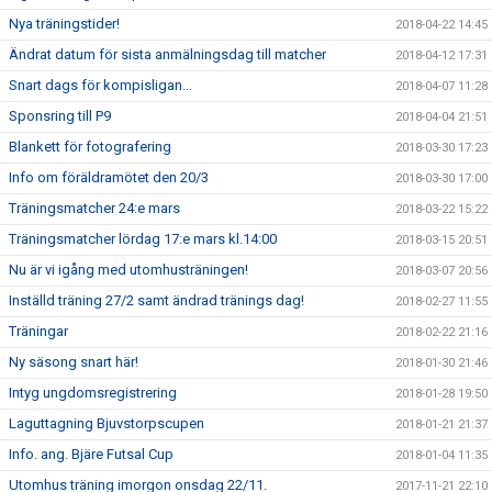
Nya träningstider!
2018-04-22 14:45
Ändrat datum för sista anmälningsdag till matcher
2018-04-12 17:31
Snart dags för kompisligan...
2018-04-07 11:28
Sponsring till P9
2018-04-04 21:51
Blankett för fotografering
2018-03-30 17:23
Info om föräldramötet den 20/3
2018-03-30 17:00
Träningsmatcher 24:e mars
2018-03-22 15:22
Träningsmatcher lördag 17:e mars kl.14:00
2018-03-15 20:51
Nu är vi igång med utomhusträningen!
2018-03-07 20:56
Inställd träning 27/2 samt ändrad tränings dag!
2018-02-27 11:55
Träningar
2018-02-22 21:16
Ny säsong snart här!
2018-01-30 21:46
Intyg ungdomsregistrering
2018-01-28 19:50
Laguttagning Bjuvstorpscupen
2018-01-21 21:37
Info. ang. Bjäre Futsal Cup
2018-01-04 11:35
Utomhus träning imorgon onsdag 22/11.
2017-11-21 22:10