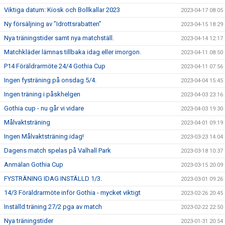
Viktiga datum: Kiosk och Bollkallar 2023
2023-04-17 08:05
Ny försäljning av ”Idrottsrabatten”
2023-04-15 18:29
Nya träningstider samt nya matchställ.
2023-04-14 12:17
Matchkläder lämnas tillbaka idag eller imorgon.
2023-04-11 08:50
P14 Föräldrarmöte 24/4 Gothia Cup
2023-04-11 07:56
Ingen fysträning på onsdag 5/4.
2023-04-04 15:45
Ingen träning i påskhelgen
2023-04-03 23:16
Gothia cup - nu går vi vidare
2023-04-03 19:30
Målvaktsträning
2023-04-01 09:19
Ingen Målvaktsträning idag!
2023-03-23 14:04
Dagens match spelas på Valhall Park
2023-03-18 10:37
Anmälan Gothia Cup
2023-03-15 20:09
FYSTRÄNING IDAG INSTÄLLD 1/3.
2023-03-01 09:26
14/3 Föräldrarmöte inför Gothia - mycket viktigt
2023-02-26 20:45
Inställd träning 27/2 pga av match
2023-02-22 22:50
Nya träningstider
2023-01-31 20:54