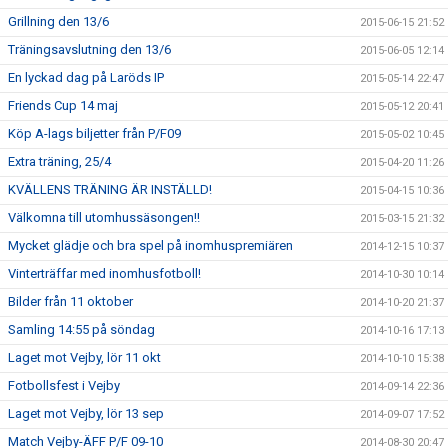
Grillning den 13/6
2015-06-15 21:52
Träningsavslutning den 13/6
2015-06-05 12:14
En lyckad dag på Laröds IP
2015-05-14 22:47
Friends Cup 14 maj
2015-05-12 20:41
Köp A-lags biljetter från P/F09
2015-05-02 10:45
Extra träning, 25/4
2015-04-20 11:26
KVÄLLENS TRÄNING ÄR INSTÄLLD!
2015-04-15 10:36
Välkomna till utomhussäsongen!!
2015-03-15 21:32
Mycket glädje och bra spel på inomhuspremiären
2014-12-15 10:37
Vinterträffar med inomhusfotboll!
2014-10-30 10:14
Bilder från 11 oktober
2014-10-20 21:37
Samling 14:55 på söndag
2014-10-16 17:13
Laget mot Vejby, lör 11 okt
2014-10-10 15:38
Fotbollsfest i Vejby
2014-09-14 22:36
Laget mot Vejby, lör 13 sep
2014-09-07 17:52
Match Vejby-ÄFF P/F 09-10
2014-08-30 20:47