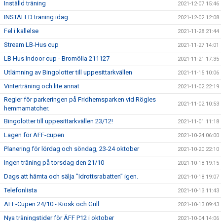
Inställd träning
2021-12-07 15:46
INSTÄLLD träning idag
2021-12-02 12:08
Fel i kallelse
2021-11-28 21:44
Stream LB-Hus cup
2021-11-27 14:01
LB Hus Indoor cup - Bromölla 211127
2021-11-21 17:35
Utlämning av Bingolotter till uppesittarkvällen
2021-11-15 10:06
Vinterträning och lite annat
2021-11-02 22:19
Regler för parkeringen på Fridhemsparken vid Rögles
2021-11-02 10:53
hemmamatcher.
Bingolotter till uppesittarkvällen 23/12!
2021-11-01 11:18
Lagen för ÄFF-cupen
2021-10-24 06:00
Planering för lördag och söndag, 23-24 oktober
2021-10-20 22:10
Ingen träning på torsdag den 21/10
2021-10-18 19:15
Dags att hämta och sälja ”Idrottsrabatten” igen.
2021-10-18 19:07
Telefonlista
2021-10-13 11:43
ÄFF-Cupen 24/10 - Kiosk och Grill
2021-10-13 09:43
Nya träningstider för ÄFF P12 i oktober
2021-10-04 14:06