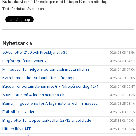
Nu laddar vi om inför epilogen mot Hittarps IK nästa söndag.
Text: Christian Svensson
Nyhetsarkiv
50/50-lotter 21/9 och Kiosktjänst v.39
2026-08-03 15:56
Lagfotografering 260507
2026-04-30 14:27
Minibussar för helgens bortamatch mot Limhamn
2026-04-23 07:06
Kvarglömda Idrottsrabatthäften i fredags
2026-04-19 13:05
Bussar för bortamatchen mot GIF Nike på söndag 12/4
2026-04-08 09:47
50/50-lotter på A-lagets seriematch
2026-03-31 11:35
Bemanningsschema för A-lagsmatcher och minibussar
2026-03-25 08:16
Fotboll i alla väder
2026-02-03 09:15
Bingolotter för Uppesittarkvällen 23/12 är utdelade
2025-11-06 19:04
Hittarp IK vs ÄFF
2025-10-20 18:36