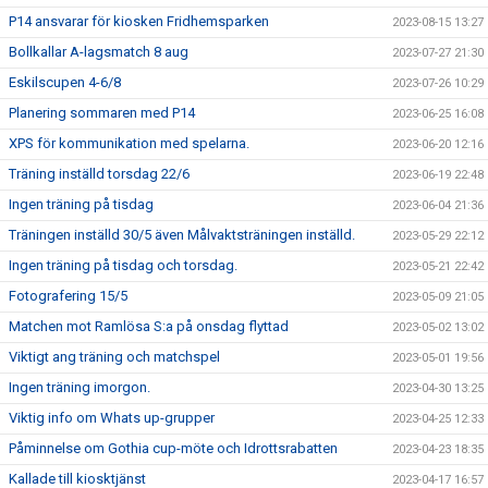
P14 ansvarar för kiosken Fridhemsparken
2023-08-15 13:27
Bollkallar A-lagsmatch 8 aug
2023-07-27 21:30
Eskilscupen 4-6/8
2023-07-26 10:29
Planering sommaren med P14
2023-06-25 16:08
XPS för kommunikation med spelarna.
2023-06-20 12:16
Träning inställd torsdag 22/6
2023-06-19 22:48
Ingen träning på tisdag
2023-06-04 21:36
Träningen inställd 30/5 även Målvaktsträningen inställd.
2023-05-29 22:12
Ingen träning på tisdag och torsdag.
2023-05-21 22:42
Fotografering 15/5
2023-05-09 21:05
Matchen mot Ramlösa S:a på onsdag flyttad
2023-05-02 13:02
Viktigt ang träning och matchspel
2023-05-01 19:56
Ingen träning imorgon.
2023-04-30 13:25
Viktig info om Whats up-grupper
2023-04-25 12:33
Påminnelse om Gothia cup-möte och Idrottsrabatten
2023-04-23 18:35
Kallade till kiosktjänst
2023-04-17 16:57