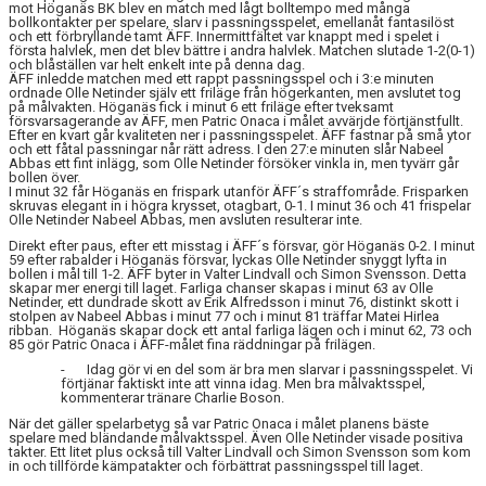
mot Höganäs BK blev en match med lågt bolltempo med många
bollkontakter per spelare, slarv i passningsspelet, emellanåt fantasilöst
och ett förbryllande tamt ÄFF. Innermittfältet var knappt med i spelet i
första halvlek, men det blev bättre i andra halvlek. Matchen slutade 1-2(0-1)
och blåställen var helt enkelt inte på denna dag.
ÄFF inledde matchen med ett rappt passningsspel och i 3:e minuten
ordnade Olle Netinder själv ett friläge från högerkanten, men avslutet tog
på målvakten. Höganäs fick i minut 6 ett friläge efter tveksamt
försvarsagerande av ÄFF, men Patric Onaca i målet avvärjde förtjänstfullt.
Efter en kvart går kvaliteten ner i passningsspelet. ÄFF fastnar på små ytor
och ett fåtal passningar når rätt adress. I den 27:e minuten slår Nabeel
Abbas ett fint inlägg, som Olle Netinder försöker vinkla in, men tyvärr går
bollen över.
I minut 32 får Höganäs en frispark utanför ÄFF´s straffområde. Frisparken
skruvas elegant in i högra krysset, otagbart, 0-1. I minut 36 och 41 frispelar
Olle Netinder Nabeel Abbas, men avsluten resulterar inte.
Direkt efter paus, efter ett misstag i ÄFF´s försvar, gör Höganäs 0-2. I minut
59 efter rabalder i Höganäs försvar, lyckas Olle Netinder snyggt lyfta in
bollen i mål till 1-2. ÄFF byter in Valter Lindvall och Simon Svensson. Detta
skapar mer energi till laget. Farliga chanser skapas i minut 63 av Olle
Netinder, ett dundrade skott av Erik Alfredsson i minut 76, distinkt skott i
stolpen av Nabeel Abbas i minut 77 och i minut 81 träffar Matei Hirlea
ribban. Höganäs skapar dock ett antal farliga lägen och i minut 62, 73 och
85 gör Patric Onaca i ÄFF-målet fina räddningar på frilägen.
-
Idag gör vi en del som är bra men slarvar i passningsspelet. Vi
förtjänar faktiskt inte att vinna idag. Men bra målvaktsspel,
kommenterar tränare Charlie Boson.
När det gäller spelarbetyg så var Patric Onaca i målet planens bäste
spelare med bländande målvaktsspel. Även Olle Netinder visade positiva
takter. Ett litet plus också till Valter Lindvall och Simon Svensson som kom
in och tillförde kämpatakter och förbättrat passningsspel till laget.