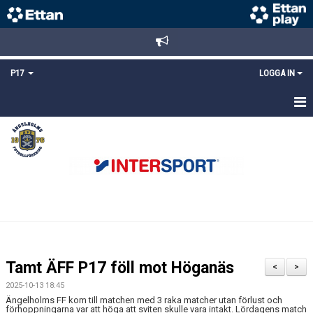
P17
LOGGA IN
HEM
NYHETER
TRUPPEN
KALENDER
MATCHER
Tamt ÄFF P17 föll mot Höganäs
<
>
DOKUMENT
2025-10-13 18:45
Ängelholms FF kom till matchen med 3 raka matcher utan förlust och
förhoppningarna var att höga att sviten skulle vara intakt. Lördagens match
KONTAKT