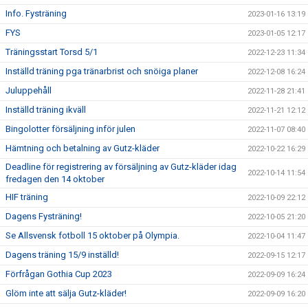
Info. Fysträning
2023-01-16 13:19
FYS
2023-01-05 12:17
Träningsstart Torsd 5/1
2022-12-23 11:34
Inställd träning pga tränarbrist och snöiga planer
2022-12-08 16:24
Juluppehåll
2022-11-28 21:41
Inställd träning ikväll
2022-11-21 12:12
Bingolotter försäljning inför julen
2022-11-07 08:40
Hämtning och betalning av Gutz-kläder
2022-10-22 16:29
Deadline för registrering av försäljning av Gutz-kläder idag
2022-10-14 11:54
fredagen den 14 oktober
HIF träning
2022-10-09 22:12
Dagens Fysträning!
2022-10-05 21:20
Se Allsvensk fotboll 15 oktober på Olympia.
2022-10-04 11:47
Dagens träning 15/9 inställd!
2022-09-15 12:17
Förfrågan Gothia Cup 2023
2022-09-09 16:24
Glöm inte att sälja Gutz-kläder!
2022-09-09 16:20