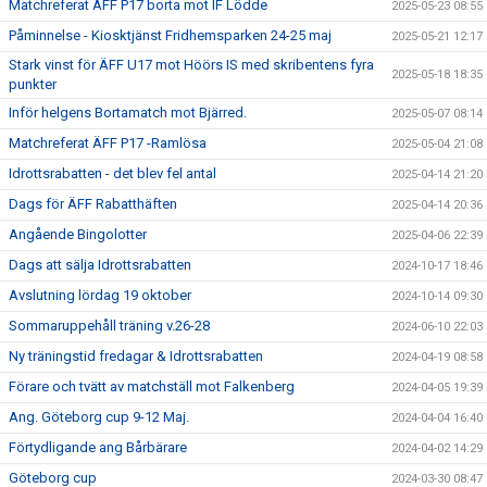
Matchreferat ÄFF P17 borta mot IF Lödde
2025-05-23 08:55
Påminnelse - Kiosktjänst Fridhemsparken 24-25 maj
2025-05-21 12:17
Stark vinst för ÄFF U17 mot Höörs IS med skribentens fyra
2025-05-18 18:35
punkter
Inför helgens Bortamatch mot Bjärred.
2025-05-07 08:14
Matchreferat ÄFF P17 -Ramlösa
2025-05-04 21:08
Idrottsrabatten - det blev fel antal
2025-04-14 21:20
Dags för ÄFF Rabatthäften
2025-04-14 20:36
Angående Bingolotter
2025-04-06 22:39
Dags att sälja Idrottsrabatten
2024-10-17 18:46
Avslutning lördag 19 oktober
2024-10-14 09:30
Sommaruppehåll träning v.26-28
2024-06-10 22:03
Ny träningstid fredagar & Idrottsrabatten
2024-04-19 08:58
Förare och tvätt av matchställ mot Falkenberg
2024-04-05 19:39
Ang. Göteborg cup 9-12 Maj.
2024-04-04 16:40
Förtydligande ang Bårbärare
2024-04-02 14:29
Göteborg cup
2024-03-30 08:47