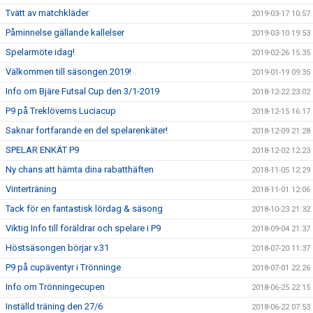
Tvätt av matchkläder
2019-03-17 10:57
Påminnelse gällande kallelser
2019-03-10 19:53
Spelarmöte idag!
2019-02-26 15:35
Välkommen till säsongen 2019!
2019-01-19 09:35
Info om Bjäre Futsal Cup den 3/1-2019
2018-12-22 23:02
P9 på Treklöverns Luciacup
2018-12-15 16:17
Saknar fortfarande en del spelarenkäter!
2018-12-09 21:28
SPELAR ENKÄT P9
2018-12-02 12:23
Ny chans att hämta dina rabatthäften
2018-11-05 12:29
Vinterträning
2018-11-01 12:06
Tack för en fantastisk lördag & säsong
2018-10-23 21:32
Viktig Info till föräldrar och spelare i P9
2018-09-04 21:37
Höstsäsongen börjar v.31
2018-07-20 11:37
P9 på cupäventyr i Trönninge
2018-07-01 22:26
Info om Trönningecupen
2018-06-25 22:15
Inställd träning den 27/6
2018-06-22 07:53