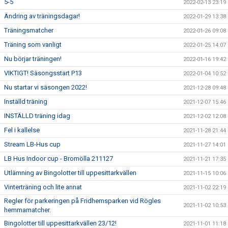
5-5
2022-02-13 23:19
Ändring av träningsdagar!
2022-01-29 13:38
Träningsmatcher
2022-01-26 09:08
Träning som vanligt
2022-01-25 14:07
Nu börjar träningen!
2022-01-16 19:42
VIKTIGT! Säsongsstart P13
2022-01-04 10:52
Nu startar vi säsongen 2022!
2021-12-28 09:48
Inställd träning
2021-12-07 15:46
INSTÄLLD träning idag
2021-12-02 12:08
Fel i kallelse
2021-11-28 21:44
Stream LB-Hus cup
2021-11-27 14:01
LB Hus Indoor cup - Bromölla 211127
2021-11-21 17:35
Utlämning av Bingolotter till uppesittarkvällen
2021-11-15 10:06
Vinterträning och lite annat
2021-11-02 22:19
Regler för parkeringen på Fridhemsparken vid Rögles
2021-11-02 10:53
hemmamatcher.
Bingolotter till uppesittarkvällen 23/12!
2021-11-01 11:18