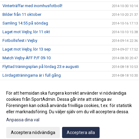
Vinterträffar med inomhusfotboll!
2014-10-30 10:14
Bilder från 11 oktober
2014-10-20 21:37
Samling 14:55 på söndag
2014-10-16 17:13
Laget mot Vejby, lör 11 okt
2014-10-10 15:38
Fotbollsfest i Vejby
2014-09-14 22:36
Laget mot Vejby, lör 13 sep
2014-09-07 17:52
Match Vejby-ÄFF P/F 09-10
2014-08-30 20:47
Flyttad träningsplan på lördag 23:e augusti
2014-08-18 10:53
Lördagsträningarna är i full gång
2014-08-18 10:30
Avslutningsmatcher i solsken
2014-06-22 14:28
Ändrad träningstid
För att hemsidan ska fungera korrekt använder vi nödvändiga
2014-06-07 19:27
cookies från SportAdmin. Dessa går inte att stänga av.
P/F09-10 spelar fotboll
2014-05-28 09:16
Föreningen kan också använda frivilliga cookies, t.ex. för statistik
eller marknadsföring. Du väljer själv om du vill acceptera dessa.
Anpassa dina val
Cookie-inställningar
Gå till Webbversion
Acceptera nödvändiga
Acceptera alla