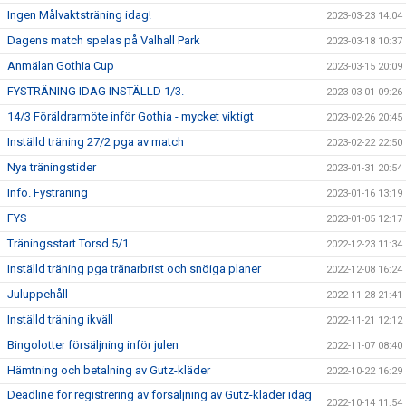
Ingen Målvaktsträning idag!
2023-03-23 14:04
Dagens match spelas på Valhall Park
2023-03-18 10:37
Anmälan Gothia Cup
2023-03-15 20:09
FYSTRÄNING IDAG INSTÄLLD 1/3.
2023-03-01 09:26
14/3 Föräldrarmöte inför Gothia - mycket viktigt
2023-02-26 20:45
Inställd träning 27/2 pga av match
2023-02-22 22:50
Nya träningstider
2023-01-31 20:54
Info. Fysträning
2023-01-16 13:19
FYS
2023-01-05 12:17
Träningsstart Torsd 5/1
2022-12-23 11:34
Inställd träning pga tränarbrist och snöiga planer
2022-12-08 16:24
Juluppehåll
2022-11-28 21:41
Inställd träning ikväll
2022-11-21 12:12
Bingolotter försäljning inför julen
2022-11-07 08:40
Hämtning och betalning av Gutz-kläder
2022-10-22 16:29
Deadline för registrering av försäljning av Gutz-kläder idag
2022-10-14 11:54