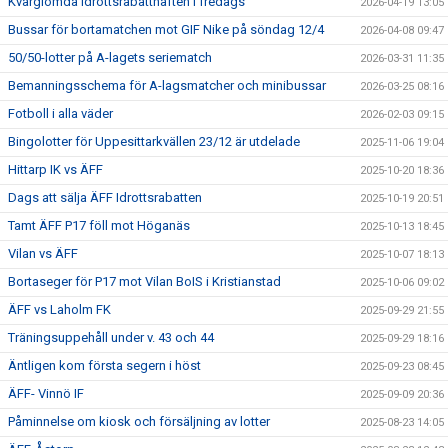
Kvarglömda Idrottsrabatthäften i fredags
2026-04-19 13:05
Bussar för bortamatchen mot GIF Nike på söndag 12/4
2026-04-08 09:47
50/50-lotter på A-lagets seriematch
2026-03-31 11:35
Bemanningsschema för A-lagsmatcher och minibussar
2026-03-25 08:16
Fotboll i alla väder
2026-02-03 09:15
Bingolotter för Uppesittarkvällen 23/12 är utdelade
2025-11-06 19:04
Hittarp IK vs ÄFF
2025-10-20 18:36
Dags att sälja ÄFF Idrottsrabatten
2025-10-19 20:51
Tamt ÄFF P17 föll mot Höganäs
2025-10-13 18:45
Vilan vs ÄFF
2025-10-07 18:13
Bortaseger för P17 mot Vilan BoIS i Kristianstad
2025-10-06 09:02
ÄFF vs Laholm FK
2025-09-29 21:55
Träningsuppehåll under v. 43 och 44
2025-09-29 18:16
Äntligen kom första segern i höst
2025-09-23 08:45
ÄFF- Vinnö IF
2025-09-09 20:36
Påminnelse om kiosk och försäljning av lotter
2025-08-23 14:05