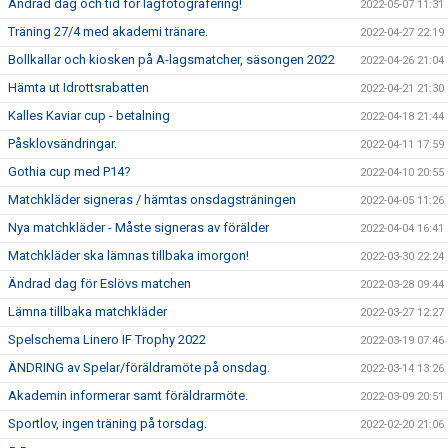
Ändrad dag och tid för lagfotografering!
2022-05-07 11:31
Träning 27/4 med akademi tränare.
2022-04-27 22:19
Bollkallar och kiosken på A-lagsmatcher, säsongen 2022
2022-04-26 21:04
Hämta ut Idrottsrabatten
2022-04-21 21:30
Kalles Kaviar cup - betalning
2022-04-18 21:44
Påsklovsändringar.
2022-04-11 17:59
Gothia cup med P14?
2022-04-10 20:55
Matchkläder signeras / hämtas onsdagsträningen
2022-04-05 11:26
Nya matchkläder - Måste signeras av förälder
2022-04-04 16:41
Matchkläder ska lämnas tillbaka imorgon!
2022-03-30 22:24
Ändrad dag för Eslövs matchen
2022-03-28 09:44
Lämna tillbaka matchkläder
2022-03-27 12:27
Spelschema Linero IF Trophy 2022
2022-03-19 07:46
ÄNDRING av Spelar/föräldramöte på onsdag.
2022-03-14 13:26
Akademin informerar samt föräldrarmöte.
2022-03-09 20:51
Sportlov, ingen träning på torsdag.
2022-02-20 21:06