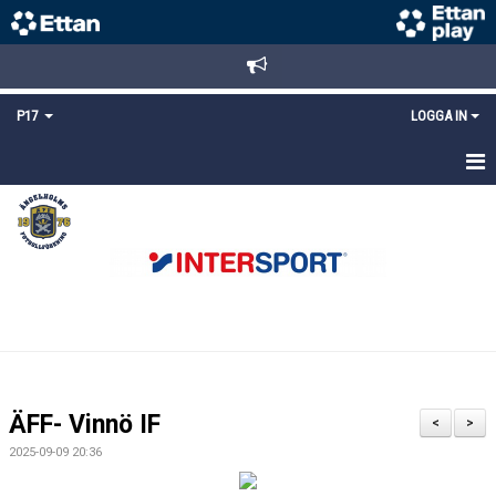
P17
LOGGA IN
HEM
NYHETER
TRUPPEN
KALENDER
MATCHER
ÄFF- Vinnö IF
<
>
DOKUMENT
2025-09-09 20:36
KONTAKT