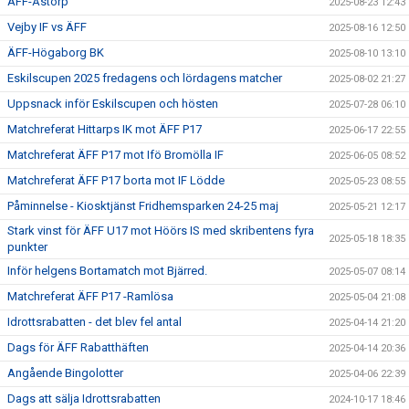
ÄFF-Åstorp
2025-08-23 12:43
Vejby IF vs ÄFF
2025-08-16 12:50
ÄFF-Högaborg BK
2025-08-10 13:10
Eskilscupen 2025 fredagens och lördagens matcher
2025-08-02 21:27
Uppsnack inför Eskilscupen och hösten
2025-07-28 06:10
Matchreferat Hittarps IK mot ÄFF P17
2025-06-17 22:55
Matchreferat ÄFF P17 mot Ifö Bromölla IF
2025-06-05 08:52
Matchreferat ÄFF P17 borta mot IF Lödde
2025-05-23 08:55
Påminnelse - Kiosktjänst Fridhemsparken 24-25 maj
2025-05-21 12:17
Stark vinst för ÄFF U17 mot Höörs IS med skribentens fyra
2025-05-18 18:35
punkter
Inför helgens Bortamatch mot Bjärred.
2025-05-07 08:14
Matchreferat ÄFF P17 -Ramlösa
2025-05-04 21:08
Idrottsrabatten - det blev fel antal
2025-04-14 21:20
Dags för ÄFF Rabatthäften
2025-04-14 20:36
Angående Bingolotter
2025-04-06 22:39
Dags att sälja Idrottsrabatten
2024-10-17 18:46