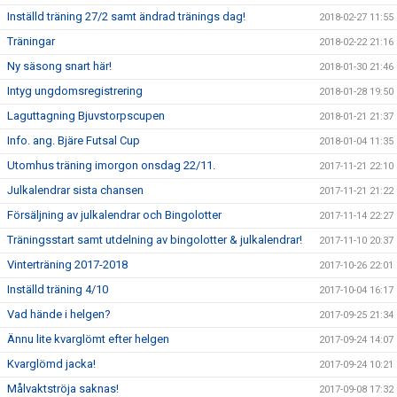
Inställd träning 27/2 samt ändrad tränings dag!
2018-02-27 11:55
Träningar
2018-02-22 21:16
Ny säsong snart här!
2018-01-30 21:46
Intyg ungdomsregistrering
2018-01-28 19:50
Laguttagning Bjuvstorpscupen
2018-01-21 21:37
Info. ang. Bjäre Futsal Cup
2018-01-04 11:35
Utomhus träning imorgon onsdag 22/11.
2017-11-21 22:10
Julkalendrar sista chansen
2017-11-21 21:22
Försäljning av julkalendrar och Bingolotter
2017-11-14 22:27
Träningsstart samt utdelning av bingolotter & julkalendrar!
2017-11-10 20:37
Vinterträning 2017-2018
2017-10-26 22:01
Inställd träning 4/10
2017-10-04 16:17
Vad hände i helgen?
2017-09-25 21:34
Ännu lite kvarglömt efter helgen
2017-09-24 14:07
Kvarglömd jacka!
2017-09-24 10:21
Målvaktströja saknas!
2017-09-08 17:32