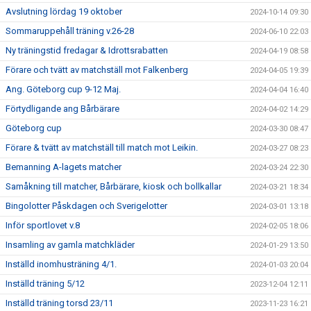
Avslutning lördag 19 oktober
2024-10-14 09:30
Sommaruppehåll träning v.26-28
2024-06-10 22:03
Ny träningstid fredagar & Idrottsrabatten
2024-04-19 08:58
Förare och tvätt av matchställ mot Falkenberg
2024-04-05 19:39
Ang. Göteborg cup 9-12 Maj.
2024-04-04 16:40
Förtydligande ang Bårbärare
2024-04-02 14:29
Göteborg cup
2024-03-30 08:47
Förare & tvätt av matchställ till match mot Leikin.
2024-03-27 08:23
Bemanning A-lagets matcher
2024-03-24 22:30
Samåkning till matcher, Bårbärare, kiosk och bollkallar
2024-03-21 18:34
Bingolotter Påskdagen och Sverigelotter
2024-03-01 13:18
Inför sportlovet v.8
2024-02-05 18:06
Insamling av gamla matchkläder
2024-01-29 13:50
Inställd inomhusträning 4/1.
2024-01-03 20:04
Inställd träning 5/12
2023-12-04 12:11
Inställd träning torsd 23/11
2023-11-23 16:21