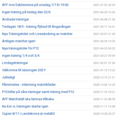
ÄFF mot Eskilsminne på onsdag 7/7 kl 19:00
2021-07-05 20:59
Ingen träning på tisdag den 22/6
2021-06-20 16:26
Ändrade träningar
2021-06-08 21:04
Tisdagen 18/5 - träning flyttad till Ängavången
2021-05-17 16:01
Nya Träningstider och Livesändning av matcher
2021-05-07 21:34
Äntligen matcher igen!
2021-04-29 19:33
Nya träningstider för P12
2021-04-25 09:52
Ingen träning 1/4 och 3/4
2021-03-27 09:59
Lördagsträningar
2021-02-01 21:06
Välkomna till säsongen 2021!
2021-01-10 13:22
Julledigt
2020-12-15 21:51
Påminnelse - inlämning matchkläder
2020-12-06 15:23
P10 killar på våra träningar samt träning med P12.
2020-11-29 18:21
ÄFF Matchställ ska lämnas tillbaka
2020-11-25 08:39
Nu kör vi, träningen startar igen.
2020-11-17 14:38
Cupen 8/11 i Landskrona är inställd
2020-10-28 20:27