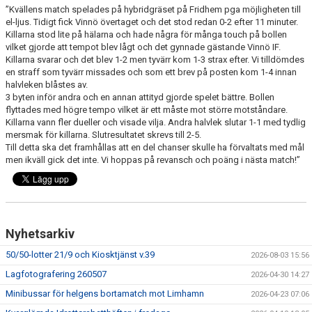
”Kvällens match spelades på hybridgräset på Fridhem pga möjligheten till
el-ljus. Tidigt fick Vinnö övertaget och det stod redan 0-2 efter 11 minuter.
Killarna stod lite på hälarna och hade några för många touch på bollen
vilket gjorde att tempot blev lågt och det gynnade gästande Vinnö IF.
Killarna svarar och det blev 1-2 men tyvärr kom 1-3 strax efter. Vi tilldömdes
en straff som tyvärr missades och som ett brev på posten kom 1-4 innan
halvleken blåstes av.
3 byten inför andra och en annan attityd gjorde spelet bättre. Bollen
flyttades med högre tempo vilket är ett måste mot större motståndare.
Killarna vann fler dueller och visade vilja. Andra halvlek slutar 1-1 med tydlig
mersmak för killarna. Slutresultatet skrevs
till 2-5
.
Till detta ska det framhållas att en del chanser skulle ha förvaltats med mål
men ikväll gick det inte. Vi hoppas på revansch och poäng i nästa match!”
Nyhetsarkiv
50/50-lotter 21/9 och Kiosktjänst v.39
2026-08-03 15:56
Lagfotografering 260507
2026-04-30 14:27
Minibussar för helgens bortamatch mot Limhamn
2026-04-23 07:06