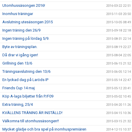
Utomhussäsongen 2016!
2016-03-22 22:51
Inomhus träningar
2015-11-03 20:50
Avslutning utesäsongen 2015
2015-10-05 08:49
Ingen träning den 26/9
2015-09-18 22:18
Ingen träning på lördag 5/9.
2015-08-31 22:14
Byte av träningsplan.
2015-08-19 22:27
Då drar vi igång igen!
2015-08-04 22:05
Grillning den 13/6
2015-06-15 21:52
Träningsavslutning den 13/6
2015-06-05 12:14
En lyckad dag på Laröds IP
2015-05-14 22:47
Friends Cup 14 maj
2015-05-12 20:41
Köp A-lags biljetter från P/F09
2015-05-02 10:45
Extra träning, 25/4
2015-04-20 11:26
KVÄLLENS TRÄNING ÄR INSTÄLLD!
2015-04-15 10:36
Välkomna till utomhussäsongen!!
2015-03-15 21:32
Mycket glädje och bra spel på inomhuspremiären
2014-12-15 10:37