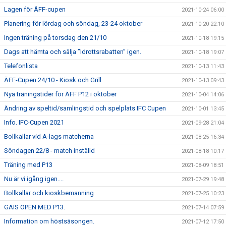
Lagen för ÄFF-cupen
2021-10-24 06:00
Planering för lördag och söndag, 23-24 oktober
2021-10-20 22:10
Ingen träning på torsdag den 21/10
2021-10-18 19:15
Dags att hämta och sälja ”Idrottsrabatten” igen.
2021-10-18 19:07
Telefonlista
2021-10-13 11:43
ÄFF-Cupen 24/10 - Kiosk och Grill
2021-10-13 09:43
Nya träningstider för ÄFF P12 i oktober
2021-10-04 14:06
Ändring av speltid/samlingstid och spelplats IFC Cupen
2021-10-01 13:45
Info. IFC-Cupen 2021
2021-09-28 21:04
Bollkallar vid A-lags matcherna
2021-08-25 16:34
Söndagen 22/8 - match inställd
2021-08-18 10:17
Träning med P13
2021-08-09 18:51
Nu är vi igång igen....
2021-07-29 19:48
Bollkallar och kioskbemanning
2021-07-25 10:23
GAIS OPEN MED P13.
2021-07-14 07:59
Information om höstsäsongen.
2021-07-12 17:50