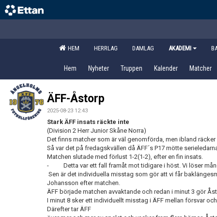
HEM
HERRLAG
DAMLAG
AKADEMI
B
Hem
Nyheter
Truppen
Kalender
Matcher
ÄFF-Åstorp
2025-08-23 12:43
Stark ÄFF insats räckte inte
(Division 2 Herr Junior Skåne Norra)
Det finns matcher som är väl genomförda, men ibland räcker d
Så var det på fredagskvällen då ÄFF´s P17 mötte serieledar
Matchen slutade med förlust 1-2(1-2), efter en fin insats.
- Detta var ett fall framåt mot tidigare i höst. Vi löser mång
Sen är det individuella misstag som gör att vi får baklänge
Johansson efter matchen.
ÄFF började matchen avvaktande och redan i minut 3 gör Åsto
I minut 8 sker ett individuellt misstag i ÄFF mellan försvar 
Därefter tar ÄFF