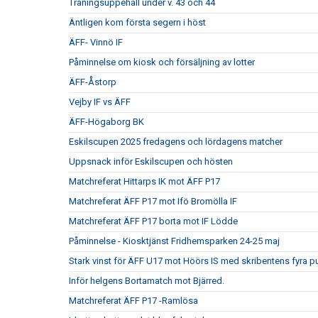
Träningsuppehåll under v. 43 och 44
Äntligen kom första segern i höst
ÄFF- Vinnö IF
Påminnelse om kiosk och försäljning av lotter
ÄFF-Åstorp
Vejby IF vs ÄFF
ÄFF-Högaborg BK
Eskilscupen 2025 fredagens och lördagens matcher
Uppsnack inför Eskilscupen och hösten
Matchreferat Hittarps IK mot ÄFF P17
Matchreferat ÄFF P17 mot Ifö Bromölla IF
Matchreferat ÄFF P17 borta mot IF Lödde
Påminnelse - Kiosktjänst Fridhemsparken 24-25 maj
Stark vinst för ÄFF U17 mot Höörs IS med skribentens fyra p
Inför helgens Bortamatch mot Bjärred.
Matchreferat ÄFF P17 -Ramlösa