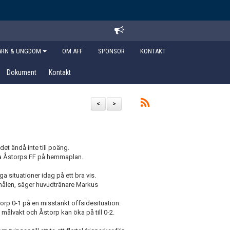
ARN & UNGDOM
OM ÄFF
SPONSOR
KONTAKT
Dokument
Kontakt
<
>
et ändå inte till poäng.
na Åstorps FF på hemmaplan.
a situationer idag på ett bra vis.
smålen, säger huvudtränare Markus
rp 0-1 på en misstänkt offsidesituation.
och målvakt och Åstorp kan öka på
till 0-2
.