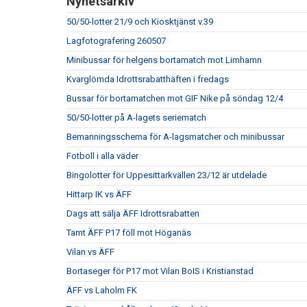
Nyhetsarkiv
50/50-lotter 21/9 och Kiosktjänst v.39
Lagfotografering 260507
Minibussar för helgens bortamatch mot Limhamn
Kvarglömda Idrottsrabatthäften i fredags
Bussar för bortamatchen mot GIF Nike på söndag 12/4
50/50-lotter på A-lagets seriematch
Bemanningsschema för A-lagsmatcher och minibussar
Fotboll i alla väder
Bingolotter för Uppesittarkvällen 23/12 är utdelade
Hittarp IK vs ÄFF
Dags att sälja ÄFF Idrottsrabatten
Tamt ÄFF P17 föll mot Höganäs
Vilan vs ÄFF
Bortaseger för P17 mot Vilan BoIS i Kristianstad
ÄFF vs Laholm FK