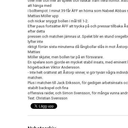
över mer och mer av spelet och vaskar fram flera hörnor. Åstorp t
att hänga med
i bolltempot. I minut 39 får ÄFF en hörna som Nabeel Abbas s
Mattias Möller upp
och nickar snyggt bollen i mål
till 1-2
.
Efter paus fortsätter ÄFF att trycka på och pressar tillbaka Å
efter detta
pressen och matchen jämnas ut. Spelet blir en stund oregelbu
lyfter inte
riktigt förrän sista minuterna då långbollar slås in mot Åstorps
Mattias
Möller skjuter, men bollen tar på en försvarare.
En spelare som gjorde en mycket stabil insats, med eminent
högerbacken Viktor Andersson.
- Inte helt orättvist att Åstorp vinner, vi gör tyvärr några indi
matchen.
Plus i matchen till Jack Eriksson, för gedigen arbetsinsats och
stabilt backspel och fina
offensiva raider, och Simon Svensson, för många vunna andra
Text: Christian Svensson