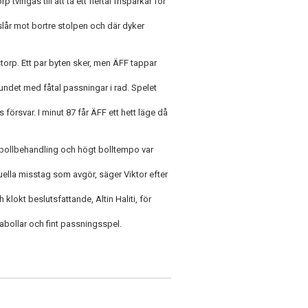
vingas till att ta ett flertal frisparkar för
lår mot bortre stolpen och där dyker
storp. Ett par byten sker, men ÄFF tappar
ndet med fåtal passningar i rad. Spelet
 försvar. I minut 87 får ÄFF ett hett läge då
 bollbehandling och högt bolltempo var
viduella misstag som avgör, säger Viktor efter
 klokt beslutsfattande, Altin Haliti, för
bollar och fint passningsspel.