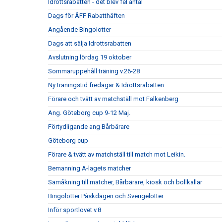
Idrottsrabatten - det blev fel antal
Dags för ÄFF Rabatthäften
Angående Bingolotter
Dags att sälja Idrottsrabatten
Avslutning lördag 19 oktober
Sommaruppehåll träning v.26-28
Ny träningstid fredagar & Idrottsrabatten
Förare och tvätt av matchställ mot Falkenberg
Ang. Göteborg cup 9-12 Maj.
Förtydligande ang Bårbärare
Göteborg cup
Förare & tvätt av matchställ till match mot Leikin.
Bemanning A-lagets matcher
Samåkning till matcher, Bårbärare, kiosk och bollkallar
Bingolotter Påskdagen och Sverigelotter
Inför sportlovet v.8