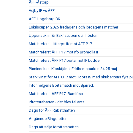
ÄFF-Åstorp
Vejby IF vs ÄFF
ÄFF-Högaborg BK
Eskilscupen 2025 fredagens och lördagens matcher
Uppsnack inför Eskilscupen och hösten
Matchreferat Hittarps IK mot ÄFF P17
Matchreferat ÄFF P17 mot Ifö Bromölla IF
Matchreferat ÄFF P17 borta mot IF Lödde
Påminnelse - Kiosktjänst Fridhemsparken 24-25 maj
Stark vinst för ÄFF U17 mot Höörs IS med skribentens fyra p
Inför helgens Bortamatch mot Bjärred.
Matchreferat ÄFF P17 -Ramlösa
Idrottsrabatten - det blev fel antal
Dags för ÄFF Rabatthäften
Angående Bingolotter
Dags att sälja Idrottsrabatten