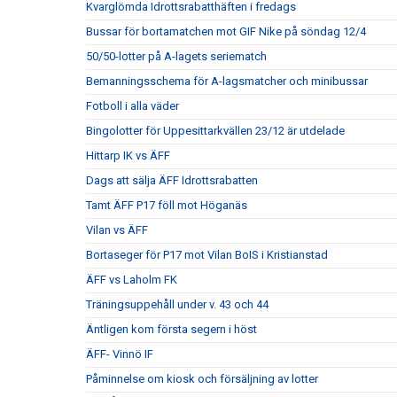
Kvarglömda Idrottsrabatthäften i fredags
Bussar för bortamatchen mot GIF Nike på söndag 12/4
50/50-lotter på A-lagets seriematch
Bemanningsschema för A-lagsmatcher och minibussar
Fotboll i alla väder
Bingolotter för Uppesittarkvällen 23/12 är utdelade
Hittarp IK vs ÄFF
Dags att sälja ÄFF Idrottsrabatten
Tamt ÄFF P17 föll mot Höganäs
Vilan vs ÄFF
Bortaseger för P17 mot Vilan BoIS i Kristianstad
ÄFF vs Laholm FK
Träningsuppehåll under v. 43 och 44
Äntligen kom första segern i höst
ÄFF- Vinnö IF
Påminnelse om kiosk och försäljning av lotter