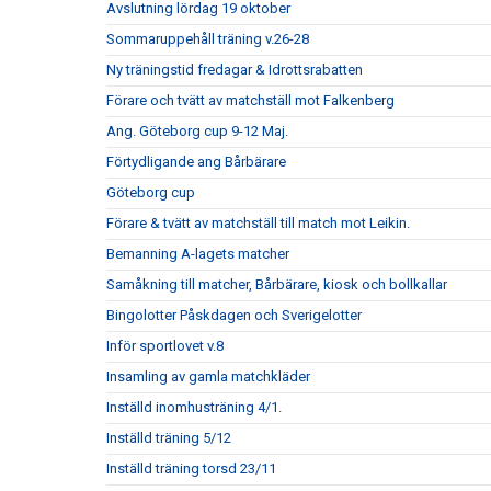
Avslutning lördag 19 oktober
Sommaruppehåll träning v.26-28
Ny träningstid fredagar & Idrottsrabatten
Förare och tvätt av matchställ mot Falkenberg
Ang. Göteborg cup 9-12 Maj.
Förtydligande ang Bårbärare
Göteborg cup
Förare & tvätt av matchställ till match mot Leikin.
Bemanning A-lagets matcher
Samåkning till matcher, Bårbärare, kiosk och bollkallar
Bingolotter Påskdagen och Sverigelotter
Inför sportlovet v.8
Insamling av gamla matchkläder
Inställd inomhusträning 4/1.
Inställd träning 5/12
Inställd träning torsd 23/11