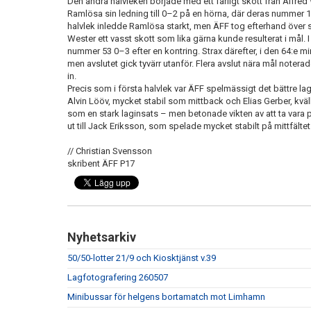
Den andra halvleken började med ett farligt skott från Alfred
Ramlösa sin ledning till 0–2 på en hörna, där deras nummer 15
halvlek inledde Ramlösa starkt, men ÄFF tog efterhand över s
Wester ett vasst skott som lika gärna kunde resulterat i mål.
nummer 53 0–3 efter en kontring. Strax därefter, i den 64:e mi
men avslutet gick tyvärr utanför. Flera avslut nära mål noterade
in.
Precis som i första halvlek var ÄFF spelmässigt det bättre lag
Alvin Lööv, mycket stabil som mittback och Elias Gerber, k
som en stark laginsats – men betonade vikten av att ta vara 
ut till Jack Eriksson, som spelade mycket stabilt på mittfältet
// Christian Svensson
skribent ÄFF P17
Nyhetsarkiv
50/50-lotter 21/9 och Kiosktjänst v.39
Lagfotografering 260507
Minibussar för helgens bortamatch mot Limhamn