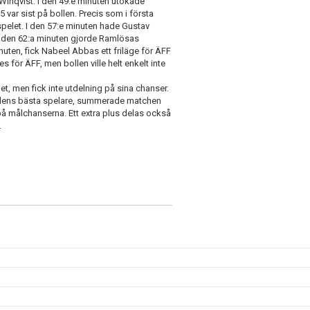
 Winqvist. I den 49:e minuten utökade
 var sist på bollen. Precis som i första
pelet. I den 57:e minuten hade Gustav
 I den 62:a minuten gjorde Ramlösas
nuten, fick Nabeel Abbas ett friläge för ÄFF
s för ÄFF, men bollen ville helt enkelt inte
et, men fick inte utdelning på sina chanser.
vällens bästa spelare, summerade matchen
på målchanserna. Ett extra plus delas också
.