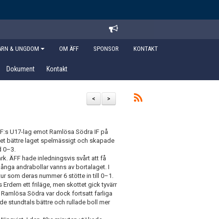
ARN & UNGDOM
OM ÄFF
SPONSOR
KONTAKT
Dokument
Kontakt
<
>
FF:s U17-lag emot Ramlösa Södra IF på
 det bättre laget spelmässigt och skapade
d 0–3.
ark. ÄFF hade inledningsvis svårt att få
 många andrabollar vanns av bortalaget. I
r som deras nummer 6 stötte in till 0–1.
is Erdem ett friläge, men skottet gick tyvärr
 Ramlösa Södra var dock fortsatt farliga
ade stundtals bättre och rullade boll mer