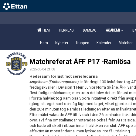
HEM
HERRLAG
DAMLAG
AKADEMI
B
Hem
Nyheter
Truppen
Kalender
Matcher
Matchreferat ÄFF P17 -Ramlösa
2025-05-04 21:08
Hedersam förlust mot serieledarna
Ängelholm (Fridhemsparken).
Inför drygt 100 åskådare tog Ä
fredagskvällen i Division 1 Herr Junior Norra Skåne. ÄFF var
flest farliga målchanser, men trots det blev det en förlust me
I första halvlek tog Ramlösa Södra initiativet direkt från avsp
igång sitt eget spel och låg lågt med laget, vilket gjorde att
den 20:e minuten tog Ramlösa ledningen efter en målvaktsretu
Efter målet vaknade ÄFF till liv och i den 26:e minuten fick Idr
över. Två fina omställningar noterades också från ÄFF:s sida.
och hade ett skott i ribban innan halvleken var slut. ÄFF spel
effektivt än motståndarna, men lyckades inte få utdelning.