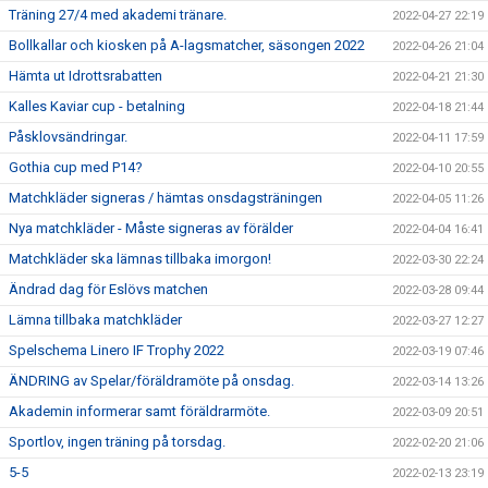
Träning 27/4 med akademi tränare.
2022-04-27 22:19
Bollkallar och kiosken på A-lagsmatcher, säsongen 2022
2022-04-26 21:04
Hämta ut Idrottsrabatten
2022-04-21 21:30
Kalles Kaviar cup - betalning
2022-04-18 21:44
Påsklovsändringar.
2022-04-11 17:59
Gothia cup med P14?
2022-04-10 20:55
Matchkläder signeras / hämtas onsdagsträningen
2022-04-05 11:26
Nya matchkläder - Måste signeras av förälder
2022-04-04 16:41
Matchkläder ska lämnas tillbaka imorgon!
2022-03-30 22:24
Ändrad dag för Eslövs matchen
2022-03-28 09:44
Lämna tillbaka matchkläder
2022-03-27 12:27
Spelschema Linero IF Trophy 2022
2022-03-19 07:46
ÄNDRING av Spelar/föräldramöte på onsdag.
2022-03-14 13:26
Akademin informerar samt föräldrarmöte.
2022-03-09 20:51
Sportlov, ingen träning på torsdag.
2022-02-20 21:06
5-5
2022-02-13 23:19