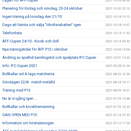
Lagen för ÄFF-cupen
2021-10-24 06:00
Planering för lördag och söndag, 23-24 oktober
2021-10-20 22:10
Ingen träning på torsdag den 21/10
2021-10-18 19:15
Dags att hämta och sälja ”Idrottsrabatten” igen.
2021-10-18 19:07
Telefonlista
2021-10-13 11:43
ÄFF-Cupen 24/10 - Kiosk och Grill
2021-10-13 09:43
Nya träningstider för ÄFF P12 i oktober
2021-10-04 14:06
Ändring av speltid/samlingstid och spelplats IFC Cupen
2021-10-01 13:45
Info. IFC-Cupen 2021
2021-09-28 21:04
Bollkallar vid A-lags matcherna
2021-08-25 16:34
Söndagen 22/8 - match inställd
2021-08-18 10:17
Träning med P13
2021-08-09 18:51
Nu är vi igång igen....
2021-07-29 19:48
Bollkallar och kioskbemanning
2021-07-25 10:23
GAIS OPEN MED P13.
2021-07-14 07:59
Information om höstsäsongen.
2021-07-12 17:50