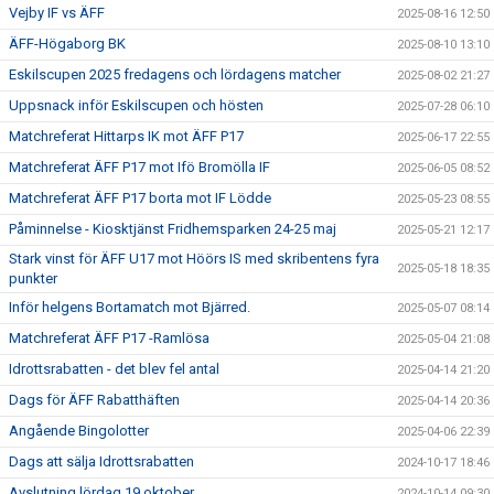
Vejby IF vs ÄFF
2025-08-16 12:50
ÄFF-Högaborg BK
2025-08-10 13:10
Eskilscupen 2025 fredagens och lördagens matcher
2025-08-02 21:27
Uppsnack inför Eskilscupen och hösten
2025-07-28 06:10
Matchreferat Hittarps IK mot ÄFF P17
2025-06-17 22:55
Matchreferat ÄFF P17 mot Ifö Bromölla IF
2025-06-05 08:52
Matchreferat ÄFF P17 borta mot IF Lödde
2025-05-23 08:55
Påminnelse - Kiosktjänst Fridhemsparken 24-25 maj
2025-05-21 12:17
Stark vinst för ÄFF U17 mot Höörs IS med skribentens fyra
2025-05-18 18:35
punkter
Inför helgens Bortamatch mot Bjärred.
2025-05-07 08:14
Matchreferat ÄFF P17 -Ramlösa
2025-05-04 21:08
Idrottsrabatten - det blev fel antal
2025-04-14 21:20
Dags för ÄFF Rabatthäften
2025-04-14 20:36
Angående Bingolotter
2025-04-06 22:39
Dags att sälja Idrottsrabatten
2024-10-17 18:46
Avslutning lördag 19 oktober
2024-10-14 09:30