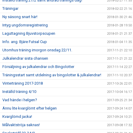
Inställd träning 27/2 samt ändrad tränings dag!
2018-02-27 11:55
Träningar
2018-02-22 21:16
Ny säsong snart här!
2018-01-30 21:46
Intyg ungdomsregistrering
2018-01-28 19:50
Laguttagning Bjuvstorpscupen
2018-01-21 21:37
Info. ang. Bjäre Futsal Cup
2018-01-04 11:35
Utomhus träning imorgon onsdag 22/11.
2017-11-21 22:10
Julkalendrar sista chansen
2017-11-21 21:22
Försäljning av julkalendrar och Bingolotter
2017-11-14 22:27
Träningsstart samt utdelning av bingolotter & julkalendrar!
2017-11-10 20:37
Vinterträning 2017-2018
2017-10-26 22:01
Inställd träning 4/10
2017-10-04 16:17
Vad hände i helgen?
2017-09-25 21:34
Ännu lite kvarglömt efter helgen
2017-09-24 14:07
Kvarglömd jacka!
2017-09-24 10:21
Målvaktströja saknas!
2017-09-08 17:32