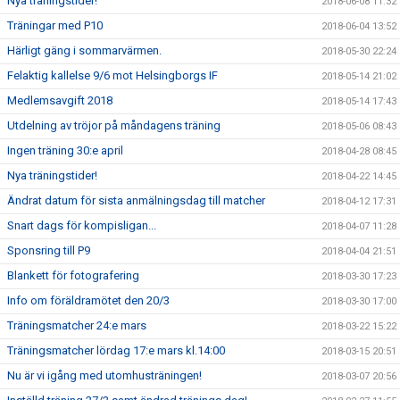
Nya träningstider!
2018-06-08 11:32
Träningar med P10
2018-06-04 13:52
Härligt gäng i sommarvärmen.
2018-05-30 22:24
Felaktig kallelse 9/6 mot Helsingborgs IF
2018-05-14 21:02
Medlemsavgift 2018
2018-05-14 17:43
Utdelning av tröjor på måndagens träning
2018-05-06 08:43
Ingen träning 30:e april
2018-04-28 08:45
Nya träningstider!
2018-04-22 14:45
Ändrat datum för sista anmälningsdag till matcher
2018-04-12 17:31
Snart dags för kompisligan...
2018-04-07 11:28
Sponsring till P9
2018-04-04 21:51
Blankett för fotografering
2018-03-30 17:23
Info om föräldramötet den 20/3
2018-03-30 17:00
Träningsmatcher 24:e mars
2018-03-22 15:22
Träningsmatcher lördag 17:e mars kl.14:00
2018-03-15 20:51
Nu är vi igång med utomhusträningen!
2018-03-07 20:56