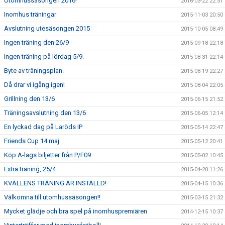
Utomhussäsongen 2016!
2016-03-22 22:51
Inomhus träningar
2015-11-03 20:50
Avslutning utesäsongen 2015
2015-10-05 08:49
Ingen träning den 26/9
2015-09-18 22:18
Ingen träning på lördag 5/9.
2015-08-31 22:14
Byte av träningsplan.
2015-08-19 22:27
Då drar vi igång igen!
2015-08-04 22:05
Grillning den 13/6
2015-06-15 21:52
Träningsavslutning den 13/6
2015-06-05 12:14
En lyckad dag på Laröds IP
2015-05-14 22:47
Friends Cup 14 maj
2015-05-12 20:41
Köp A-lags biljetter från P/F09
2015-05-02 10:45
Extra träning, 25/4
2015-04-20 11:26
KVÄLLENS TRÄNING ÄR INSTÄLLD!
2015-04-15 10:36
Välkomna till utomhussäsongen!!
2015-03-15 21:32
Mycket glädje och bra spel på inomhuspremiären
2014-12-15 10:37