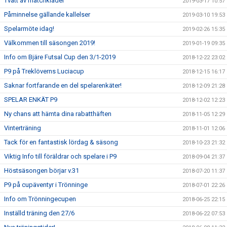
Tvätt av matchkläder
2019-03-17 10:57
Påminnelse gällande kallelser
2019-03-10 19:53
Spelarmöte idag!
2019-02-26 15:35
Välkommen till säsongen 2019!
2019-01-19 09:35
Info om Bjäre Futsal Cup den 3/1-2019
2018-12-22 23:02
P9 på Treklöverns Luciacup
2018-12-15 16:17
Saknar fortfarande en del spelarenkäter!
2018-12-09 21:28
SPELAR ENKÄT P9
2018-12-02 12:23
Ny chans att hämta dina rabatthäften
2018-11-05 12:29
Vinterträning
2018-11-01 12:06
Tack för en fantastisk lördag & säsong
2018-10-23 21:32
Viktig Info till föräldrar och spelare i P9
2018-09-04 21:37
Höstsäsongen börjar v.31
2018-07-20 11:37
P9 på cupäventyr i Trönninge
2018-07-01 22:26
Info om Trönningecupen
2018-06-25 22:15
Inställd träning den 27/6
2018-06-22 07:53