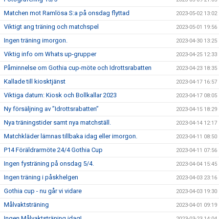
Matchen mot Ramlösa S:a på onsdag flyttad
2023-05-02 13:02
Viktigt ang träning och matchspel
2023-05-01 19:56
Ingen träning imorgon.
2023-04-30 13:25
Viktig info om Whats up-grupper
2023-04-25 12:33
Påminnelse om Gothia cup-möte och Idrottsrabatten
2023-04-23 18:35
Kallade till kiosktjänst
2023-04-17 16:57
Viktiga datum: Kiosk och Bollkallar 2023
2023-04-17 08:05
Ny försäljning av ”Idrottsrabatten”
2023-04-15 18:29
Nya träningstider samt nya matchställ.
2023-04-14 12:17
Matchkläder lämnas tillbaka idag eller imorgon.
2023-04-11 08:50
P14 Föräldrarmöte 24/4 Gothia Cup
2023-04-11 07:56
Ingen fysträning på onsdag 5/4.
2023-04-04 15:45
Ingen träning i påskhelgen
2023-04-03 23:16
Gothia cup - nu går vi vidare
2023-04-03 19:30
Målvaktsträning
2023-04-01 09:19
Ingen Målvaktsträning idag!
2023-03-23 14:04