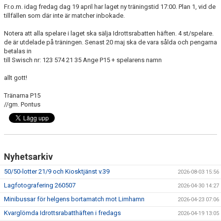
Fr.o.m. idag fredag dag 19 april har laget ny träningstid 17:00. Plan 1, vid de
tillfällen som där inte är matcher inbokade.
Notera att alla spelare i laget ska sälja Idrottsrabatten häften. 4 st/spelare.
de är utdelade på träningen. Senast 20 maj ska de vara sålda och pengarna
betalas in
till Swisch nr: 123 574 21 35 Ange P15 + spelarens namn
allt gott!
Tränarna P15
//gm. Pontus
Nyhetsarkiv
50/50-lotter 21/9 och Kiosktjänst v.39
2026-08-03 15:56
Lagfotografering 260507
2026-04-30 14:27
Minibussar för helgens bortamatch mot Limhamn
2026-04-23 07:06
Kvarglömda Idrottsrabatthäften i fredags
2026-04-19 13:05