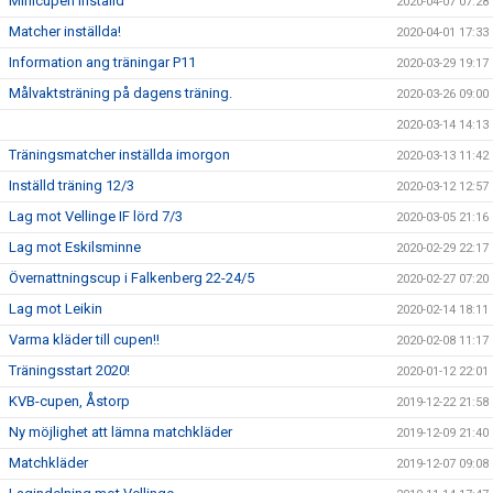
Minicupen inställd
2020-04-07 07:28
Matcher inställda!
2020-04-01 17:33
Information ang träningar P11
2020-03-29 19:17
Målvaktsträning på dagens träning.
2020-03-26 09:00
2020-03-14 14:13
Träningsmatcher inställda imorgon
2020-03-13 11:42
Inställd träning 12/3
2020-03-12 12:57
Lag mot Vellinge IF lörd 7/3
2020-03-05 21:16
Lag mot Eskilsminne
2020-02-29 22:17
Övernattningscup i Falkenberg 22-24/5
2020-02-27 07:20
Lag mot Leikin
2020-02-14 18:11
Varma kläder till cupen!!
2020-02-08 11:17
Träningsstart 2020!
2020-01-12 22:01
KVB-cupen, Åstorp
2019-12-22 21:58
Ny möjlighet att lämna matchkläder
2019-12-09 21:40
Matchkläder
2019-12-07 09:08