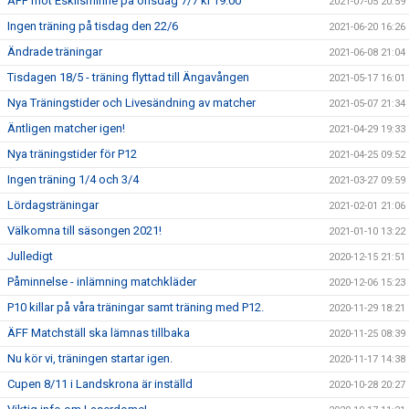
ÄFF mot Eskilsminne på onsdag 7/7 kl 19:00
2021-07-05 20:59
Ingen träning på tisdag den 22/6
2021-06-20 16:26
Ändrade träningar
2021-06-08 21:04
Tisdagen 18/5 - träning flyttad till Ängavången
2021-05-17 16:01
Nya Träningstider och Livesändning av matcher
2021-05-07 21:34
Äntligen matcher igen!
2021-04-29 19:33
Nya träningstider för P12
2021-04-25 09:52
Ingen träning 1/4 och 3/4
2021-03-27 09:59
Lördagsträningar
2021-02-01 21:06
Välkomna till säsongen 2021!
2021-01-10 13:22
Julledigt
2020-12-15 21:51
Påminnelse - inlämning matchkläder
2020-12-06 15:23
P10 killar på våra träningar samt träning med P12.
2020-11-29 18:21
ÄFF Matchställ ska lämnas tillbaka
2020-11-25 08:39
Nu kör vi, träningen startar igen.
2020-11-17 14:38
Cupen 8/11 i Landskrona är inställd
2020-10-28 20:27