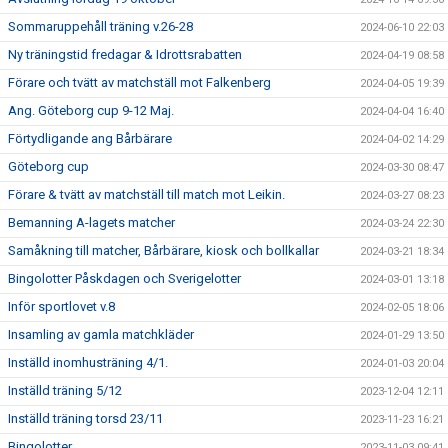
Sommaruppehåll träning v.26-28
2024-06-10 22:03
Ny träningstid fredagar & Idrottsrabatten
2024-04-19 08:58
Förare och tvätt av matchställ mot Falkenberg
2024-04-05 19:39
Ang. Göteborg cup 9-12 Maj.
2024-04-04 16:40
Förtydligande ang Bårbärare
2024-04-02 14:29
Göteborg cup
2024-03-30 08:47
Förare & tvätt av matchställ till match mot Leikin.
2024-03-27 08:23
Bemanning A-lagets matcher
2024-03-24 22:30
Samåkning till matcher, Bårbärare, kiosk och bollkallar
2024-03-21 18:34
Bingolotter Påskdagen och Sverigelotter
2024-03-01 13:18
Inför sportlovet v.8
2024-02-05 18:06
Insamling av gamla matchkläder
2024-01-29 13:50
Inställd inomhusträning 4/1.
2024-01-03 20:04
Inställd träning 5/12
2023-12-04 12:11
Inställd träning torsd 23/11
2023-11-23 16:21
Bingolotter
2023-11-03 09:41