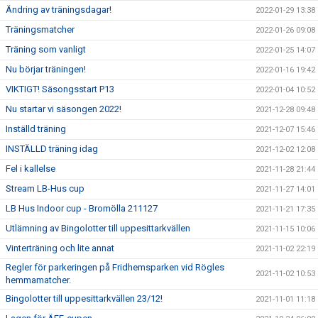
Ändring av träningsdagar!
2022-01-29 13:38
Träningsmatcher
2022-01-26 09:08
Träning som vanligt
2022-01-25 14:07
Nu börjar träningen!
2022-01-16 19:42
VIKTIGT! Säsongsstart P13
2022-01-04 10:52
Nu startar vi säsongen 2022!
2021-12-28 09:48
Inställd träning
2021-12-07 15:46
INSTÄLLD träning idag
2021-12-02 12:08
Fel i kallelse
2021-11-28 21:44
Stream LB-Hus cup
2021-11-27 14:01
LB Hus Indoor cup - Bromölla 211127
2021-11-21 17:35
Utlämning av Bingolotter till uppesittarkvällen
2021-11-15 10:06
Vinterträning och lite annat
2021-11-02 22:19
Regler för parkeringen på Fridhemsparken vid Rögles
2021-11-02 10:53
hemmamatcher.
Bingolotter till uppesittarkvällen 23/12!
2021-11-01 11:18