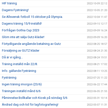
HIF träning
2022-10-09 22:12
Dagens Fysträning!
2022-10-05 21:20
Se Allsvensk fotboll 15 oktober på Olympia.
2022-10-04 11:47
Dagens träning 15/9 inställd!
2022-09-15 12:17
Förfrågan Gothia Cup 2023
2022-09-09 16:24
Glöm inte att sälja Gutz-kläder!
2022-09-09 16:20
Förtydligande angående betalning av Gutz
2022-08-25 18:57
Försäljning av GUTZ kläder
2022-08-24 21:35
Då är vi igång…
2022-08-24 19:51
Träning inställd mån 22/8.
2022-08-21 17:02
Info. gällande Fysträning
2022-08-11 13:25
Fysträning
2022-07-25 11:22
Ingen träning imorgon (23/6)
2022-06-22 17:44
Träningen inställd månd 6/6
2022-06-05 21:55
Påminnelse Bollkallar och Kiosk på söndag 5/6
2022-05-31 10:14
Ändrad dag och tid för lagfotografering!
2022-05-07 11:31