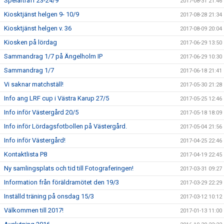
Spelarträff 23-24/9
2017-08-31 21:46
Kiosktjänst helgen 9- 10/9
2017-08-28 21:34
Kiosktjänst helgen v. 36
2017-08-09 20:04
Kiosken på lördag
2017-06-29 13:50
Sammandrag 1/7 på Ängelholm IP
2017-06-29 10:30
Sammandrag 1/7
2017-06-18 21:41
Vi saknar matchställ!
2017-05-30 21:28
Info ang LRF cup i Västra Karup 27/5
2017-05-25 12:46
Info inför Västergård 20/5
2017-05-18 18:09
Info inför Lördagsfotbollen på Västergård.
2017-05-04 21:56
Info inför Västergård!
2017-04-25 22:46
Kontaktlista P8
2017-04-19 22:45
Ny samlingsplats och tid till Fotograferingen!
2017-03-31 09:27
Information från föräldramötet den 19/3
2017-03-29 22:29
Inställd träning på onsdag 15/3
2017-03-12 10:12
Välkommen till 2017!
2017-01-13 11:00