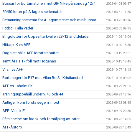
Bussar för bortamatchen mot GIF Nike på söndag 12/4
2026-04-08 09:47
50/50-lotter på A-lagets seriematch
2026-03-31 11:35
Bemanningsschema för A-lagsmatcher och minibussar
2026-03-25 08:16
Fotboll i alla väder
2026-02-03 09:15
Bingolotter för Uppesittarkvällen 23/12 är utdelade
2025-11-06 19:04
Hittarp IK vs ÄFF
2025-10-20 18:36
Dags att sälja ÄFF Idrottsrabatten
2025-10-19 20:51
Tamt ÄFF P17 föll mot Höganäs
2025-10-13 18:45
Vilan vs ÄFF
2025-10-07 18:13
Bortaseger för P17 mot Vilan BoIS i Kristianstad
2025-10-06 09:02
ÄFF vs Laholm FK
2025-09-29 21:55
Träningsuppehåll under v. 43 och 44
2025-09-29 18:16
Äntligen kom första segern i höst
2025-09-23 08:45
ÄFF- Vinnö IF
2025-09-09 20:36
Påminnelse om kiosk och försäljning av lotter
2025-08-23 14:05
ÄFF-Åstorp
2025-08-23 12:43