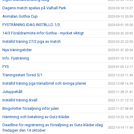
Dagens match spelas på Valhall Park
2023-03-18 10:37
Anmälan Gothia Cup
2023-03-15 20:09
FYSTRÄNING IDAG INSTÄLLD 1/3.
2023-03-01 09:26
14/3 Föräldrarmöte inför Gothia - mycket viktigt
2023-02-26 20:45
Inställd träning 27/2 pga av match
2023-02-22 22:50
Nya träningstider
2023-01-31 20:54
Info. Fysträning
2023-01-16 13:19
FYS
2023-01-05 12:17
Träningsstart Torsd 5/1
2022-12-23 11:34
Inställd träning pga tränarbrist och snöiga planer
2022-12-08 16:24
Juluppehåll
2022-11-28 21:41
Inställd träning ikväll
2022-11-21 12:12
Bingolotter försäljning inför julen
2022-11-07 08:40
Hämtning och betalning av Gutz-kläder
2022-10-22 16:29
Deadline för registrering av försäljning av Gutz-kläder idag
2022-10-14 11:54
fredagen den 14 oktober