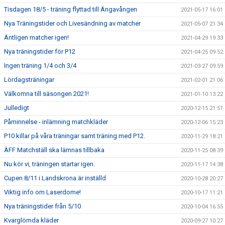
Tisdagen 18/5 - träning flyttad till Ängavången
2021-05-17 16:01
Nya Träningstider och Livesändning av matcher
2021-05-07 21:34
Äntligen matcher igen!
2021-04-29 19:33
Nya träningstider för P12
2021-04-25 09:52
Ingen träning 1/4 och 3/4
2021-03-27 09:59
Lördagsträningar
2021-02-01 21:06
Välkomna till säsongen 2021!
2021-01-10 13:22
Julledigt
2020-12-15 21:51
Påminnelse - inlämning matchkläder
2020-12-06 15:23
P10 killar på våra träningar samt träning med P12.
2020-11-29 18:21
ÄFF Matchställ ska lämnas tillbaka
2020-11-25 08:39
Nu kör vi, träningen startar igen.
2020-11-17 14:38
Cupen 8/11 i Landskrona är inställd
2020-10-28 20:27
Viktig info om Laserdome!
2020-10-17 11:21
Nya träningstider från 5/10
2020-10-04 16:55
Kvarglömda kläder
2020-09-27 10:27