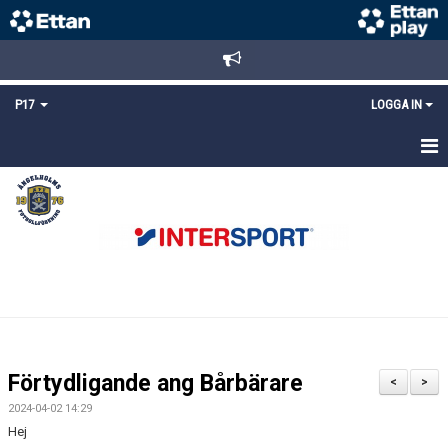
P17
LOGGA IN
HEM
NYHETER
TRUPPEN
KALENDER
MATCHER
Förtydligande ang Bårbärare
<
>
DOKUMENT
2024-04-02 14:29
Hej
KONTAKT