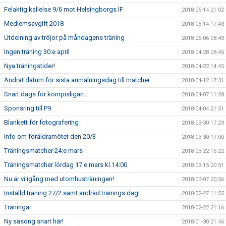
Felaktig kallelse 9/6 mot Helsingborgs IF
2018-05-14 21:02
Medlemsavgift 2018
2018-05-14 17:43
Utdelning av tröjor på måndagens träning
2018-05-06 08:43
Ingen träning 30:e april
2018-04-28 08:45
Nya träningstider!
2018-04-22 14:45
Ändrat datum för sista anmälningsdag till matcher
2018-04-12 17:31
Snart dags för kompisligan...
2018-04-07 11:28
Sponsring till P9
2018-04-04 21:51
Blankett för fotografering
2018-03-30 17:23
Info om föräldramötet den 20/3
2018-03-30 17:00
Träningsmatcher 24:e mars
2018-03-22 15:22
Träningsmatcher lördag 17:e mars kl.14:00
2018-03-15 20:51
Nu är vi igång med utomhusträningen!
2018-03-07 20:56
Inställd träning 27/2 samt ändrad tränings dag!
2018-02-27 11:55
Träningar
2018-02-22 21:16
Ny säsong snart här!
2018-01-30 21:46