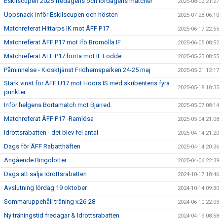
Eskilscupen 2025 fredagens och lördagens matcher
2025-08-02 21:27
Uppsnack inför Eskilscupen och hösten
2025-07-28 06:10
Matchreferat Hittarps IK mot ÄFF P17
2025-06-17 22:55
Matchreferat ÄFF P17 mot Ifö Bromölla IF
2025-06-05 08:52
Matchreferat ÄFF P17 borta mot IF Lödde
2025-05-23 08:55
Påminnelse - Kiosktjänst Fridhemsparken 24-25 maj
2025-05-21 12:17
Stark vinst för ÄFF U17 mot Höörs IS med skribentens fyra
2025-05-18 18:35
punkter
Inför helgens Bortamatch mot Bjärred.
2025-05-07 08:14
Matchreferat ÄFF P17 -Ramlösa
2025-05-04 21:08
Idrottsrabatten - det blev fel antal
2025-04-14 21:20
Dags för ÄFF Rabatthäften
2025-04-14 20:36
Angående Bingolotter
2025-04-06 22:39
Dags att sälja Idrottsrabatten
2024-10-17 18:46
Avslutning lördag 19 oktober
2024-10-14 09:30
Sommaruppehåll träning v.26-28
2024-06-10 22:03
Ny träningstid fredagar & Idrottsrabatten
2024-04-19 08:58