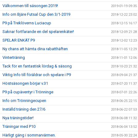
Välkommen till säsongen 2019!
2019-01-19 09:35
Info om Bjäre Futsal Cup den 3/1-2019
2018-12-22 23:02
P9 på Treklöverns Luciacup
2018-12-15 16:17
Saknar fortfarande en del spelarenkäter!
2018-12-09 21:28
SPELAR ENKÄT P9
2018-12-02 12:23
Ny chans att hämta dina rabatthäften
2018-11-05 12:29
Vinterträning
2018-11-01 12:06
Tack för en fantastisk lördag & säsong
2018-10-23 21:32
Viktig Info till föräldrar och spelare i P9
2018-09-04 21:37
Höstsäsongen börjar v.31
2018-07-20 11:37
P9 på cupäventyr i Trönninge
2018-07-01 22:26
Info om Trönningecupen
2018-06-25 22:15
Inställd träning den 27/6
2018-06-22 07:53
Nya träningstider!
2018-06-08 11:32
Träningar med P10
2018-06-04 13:52
Härligt gäng i sommarvärmen.
2018-05-30 22:24