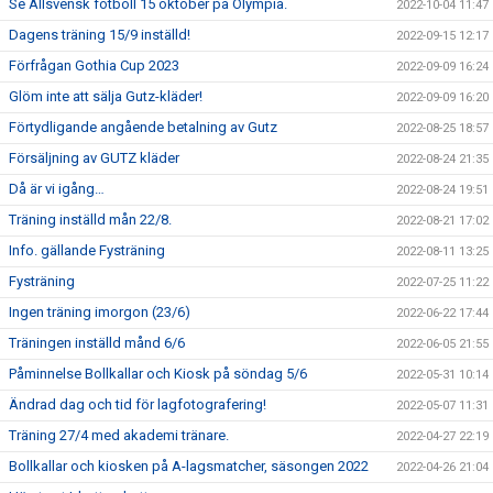
Se Allsvensk fotboll 15 oktober på Olympia.
2022-10-04 11:47
Dagens träning 15/9 inställd!
2022-09-15 12:17
Förfrågan Gothia Cup 2023
2022-09-09 16:24
Glöm inte att sälja Gutz-kläder!
2022-09-09 16:20
Förtydligande angående betalning av Gutz
2022-08-25 18:57
Försäljning av GUTZ kläder
2022-08-24 21:35
Då är vi igång…
2022-08-24 19:51
Träning inställd mån 22/8.
2022-08-21 17:02
Info. gällande Fysträning
2022-08-11 13:25
Fysträning
2022-07-25 11:22
Ingen träning imorgon (23/6)
2022-06-22 17:44
Träningen inställd månd 6/6
2022-06-05 21:55
Påminnelse Bollkallar och Kiosk på söndag 5/6
2022-05-31 10:14
Ändrad dag och tid för lagfotografering!
2022-05-07 11:31
Träning 27/4 med akademi tränare.
2022-04-27 22:19
Bollkallar och kiosken på A-lagsmatcher, säsongen 2022
2022-04-26 21:04