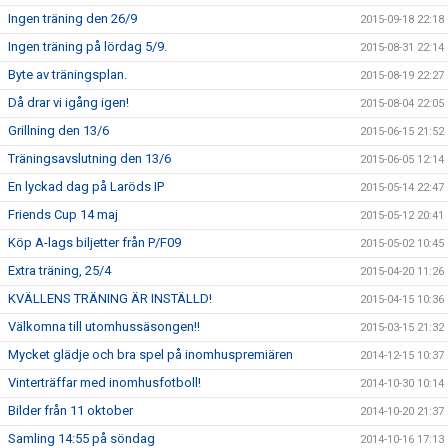
Ingen träning den 26/9
2015-09-18 22:18
Ingen träning på lördag 5/9.
2015-08-31 22:14
Byte av träningsplan.
2015-08-19 22:27
Då drar vi igång igen!
2015-08-04 22:05
Grillning den 13/6
2015-06-15 21:52
Träningsavslutning den 13/6
2015-06-05 12:14
En lyckad dag på Laröds IP
2015-05-14 22:47
Friends Cup 14 maj
2015-05-12 20:41
Köp A-lags biljetter från P/F09
2015-05-02 10:45
Extra träning, 25/4
2015-04-20 11:26
KVÄLLENS TRÄNING ÄR INSTÄLLD!
2015-04-15 10:36
Välkomna till utomhussäsongen!!
2015-03-15 21:32
Mycket glädje och bra spel på inomhuspremiären
2014-12-15 10:37
Vinterträffar med inomhusfotboll!
2014-10-30 10:14
Bilder från 11 oktober
2014-10-20 21:37
Samling 14:55 på söndag
2014-10-16 17:13