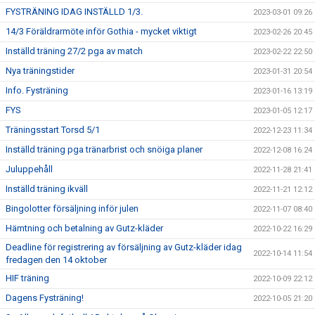
FYSTRÄNING IDAG INSTÄLLD 1/3.
2023-03-01 09:26
14/3 Föräldrarmöte inför Gothia - mycket viktigt
2023-02-26 20:45
Inställd träning 27/2 pga av match
2023-02-22 22:50
Nya träningstider
2023-01-31 20:54
Info. Fysträning
2023-01-16 13:19
FYS
2023-01-05 12:17
Träningsstart Torsd 5/1
2022-12-23 11:34
Inställd träning pga tränarbrist och snöiga planer
2022-12-08 16:24
Juluppehåll
2022-11-28 21:41
Inställd träning ikväll
2022-11-21 12:12
Bingolotter försäljning inför julen
2022-11-07 08:40
Hämtning och betalning av Gutz-kläder
2022-10-22 16:29
Deadline för registrering av försäljning av Gutz-kläder idag
2022-10-14 11:54
fredagen den 14 oktober
HIF träning
2022-10-09 22:12
Dagens Fysträning!
2022-10-05 21:20