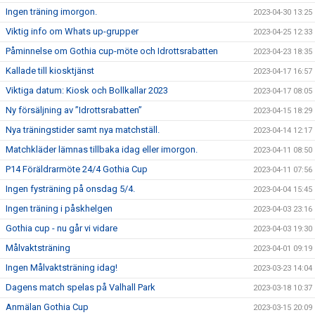
Ingen träning imorgon.
2023-04-30 13:25
Viktig info om Whats up-grupper
2023-04-25 12:33
Påminnelse om Gothia cup-möte och Idrottsrabatten
2023-04-23 18:35
Kallade till kiosktjänst
2023-04-17 16:57
Viktiga datum: Kiosk och Bollkallar 2023
2023-04-17 08:05
Ny försäljning av ”Idrottsrabatten”
2023-04-15 18:29
Nya träningstider samt nya matchställ.
2023-04-14 12:17
Matchkläder lämnas tillbaka idag eller imorgon.
2023-04-11 08:50
P14 Föräldrarmöte 24/4 Gothia Cup
2023-04-11 07:56
Ingen fysträning på onsdag 5/4.
2023-04-04 15:45
Ingen träning i påskhelgen
2023-04-03 23:16
Gothia cup - nu går vi vidare
2023-04-03 19:30
Målvaktsträning
2023-04-01 09:19
Ingen Målvaktsträning idag!
2023-03-23 14:04
Dagens match spelas på Valhall Park
2023-03-18 10:37
Anmälan Gothia Cup
2023-03-15 20:09