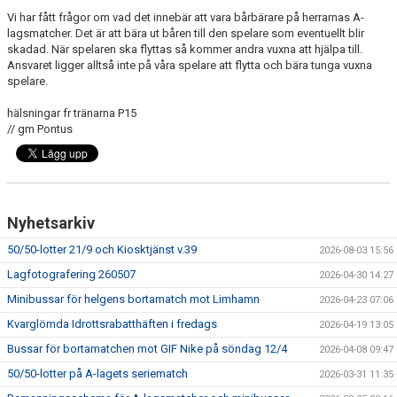
Vi har fått frågor om vad det innebär att vara bårbärare på herrarnas A-
lagsmatcher. Det är att bära ut båren till den spelare som eventuellt blir
skadad. När spelaren ska flyttas så kommer andra vuxna att hjälpa till.
Ansvaret ligger alltså inte på våra spelare att flytta och bära tunga vuxna
spelare.
hälsningar fr tränarna P15
// gm Pontus
Nyhetsarkiv
50/50-lotter 21/9 och Kiosktjänst v.39
2026-08-03 15:56
Lagfotografering 260507
2026-04-30 14:27
Minibussar för helgens bortamatch mot Limhamn
2026-04-23 07:06
Kvarglömda Idrottsrabatthäften i fredags
2026-04-19 13:05
Bussar för bortamatchen mot GIF Nike på söndag 12/4
2026-04-08 09:47
50/50-lotter på A-lagets seriematch
2026-03-31 11:35