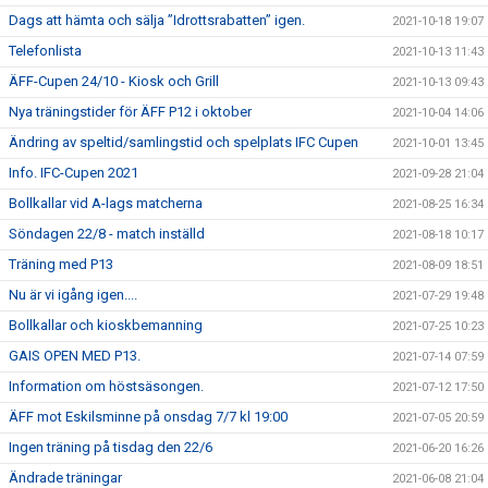
Dags att hämta och sälja ”Idrottsrabatten” igen.
2021-10-18 19:07
Telefonlista
2021-10-13 11:43
ÄFF-Cupen 24/10 - Kiosk och Grill
2021-10-13 09:43
Nya träningstider för ÄFF P12 i oktober
2021-10-04 14:06
Ändring av speltid/samlingstid och spelplats IFC Cupen
2021-10-01 13:45
Info. IFC-Cupen 2021
2021-09-28 21:04
Bollkallar vid A-lags matcherna
2021-08-25 16:34
Söndagen 22/8 - match inställd
2021-08-18 10:17
Träning med P13
2021-08-09 18:51
Nu är vi igång igen....
2021-07-29 19:48
Bollkallar och kioskbemanning
2021-07-25 10:23
GAIS OPEN MED P13.
2021-07-14 07:59
Information om höstsäsongen.
2021-07-12 17:50
ÄFF mot Eskilsminne på onsdag 7/7 kl 19:00
2021-07-05 20:59
Ingen träning på tisdag den 22/6
2021-06-20 16:26
Ändrade träningar
2021-06-08 21:04