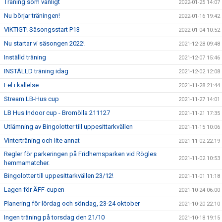
Träning som vanligt
2022-01-25 14:07
Nu börjar träningen!
2022-01-16 19:42
VIKTIGT! Säsongsstart P13
2022-01-04 10:52
Nu startar vi säsongen 2022!
2021-12-28 09:48
Inställd träning
2021-12-07 15:46
INSTÄLLD träning idag
2021-12-02 12:08
Fel i kallelse
2021-11-28 21:44
Stream LB-Hus cup
2021-11-27 14:01
LB Hus Indoor cup - Bromölla 211127
2021-11-21 17:35
Utlämning av Bingolotter till uppesittarkvällen
2021-11-15 10:06
Vinterträning och lite annat
2021-11-02 22:19
Regler för parkeringen på Fridhemsparken vid Rögles
2021-11-02 10:53
hemmamatcher.
Bingolotter till uppesittarkvällen 23/12!
2021-11-01 11:18
Lagen för ÄFF-cupen
2021-10-24 06:00
Planering för lördag och söndag, 23-24 oktober
2021-10-20 22:10
Ingen träning på torsdag den 21/10
2021-10-18 19:15