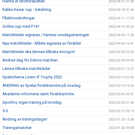
Hämta ut Idrottsrabatten
2022-04-21 21:30
Kalles Kaviar cup - betalning
2022-04-18 21:44
Påsklovsändringar.
2022-04-11 17:59
Gothia cup med P14?
2022-04-10 20:55
Matchkläder signeras / hämtas onsdagsträningen
2022-04-05 11:26
Nya matchkläder - Måste signeras av förälder
2022-04-04 16:41
Matchkläder ska lämnas tillbaka imorgon!
2022-03-30 22:24
Ändrad dag för Eslövs matchen
2022-03-28 09:44
Lämna tillbaka matchkläder
2022-03-27 12:27
Spelschema Linero IF Trophy 2022
2022-03-19 07:46
ÄNDRING av Spelar/föräldramöte på onsdag.
2022-03-14 13:26
Akademin informerar samt föräldrarmöte.
2022-03-09 20:51
Sportlov, ingen träning på torsdag.
2022-02-20 21:06
5-5
2022-02-13 23:19
Ändring av träningsdagar!
2022-01-29 13:38
Träningsmatcher
2022-01-26 09:08