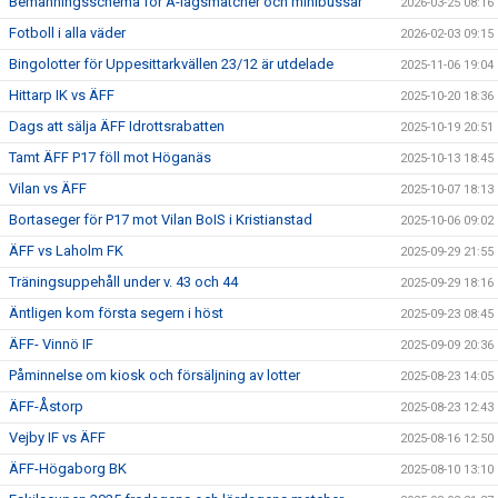
Bemanningsschema för A-lagsmatcher och minibussar
2026-03-25 08:16
Fotboll i alla väder
2026-02-03 09:15
Bingolotter för Uppesittarkvällen 23/12 är utdelade
2025-11-06 19:04
Hittarp IK vs ÄFF
2025-10-20 18:36
Dags att sälja ÄFF Idrottsrabatten
2025-10-19 20:51
Tamt ÄFF P17 föll mot Höganäs
2025-10-13 18:45
Vilan vs ÄFF
2025-10-07 18:13
Bortaseger för P17 mot Vilan BoIS i Kristianstad
2025-10-06 09:02
ÄFF vs Laholm FK
2025-09-29 21:55
Träningsuppehåll under v. 43 och 44
2025-09-29 18:16
Äntligen kom första segern i höst
2025-09-23 08:45
ÄFF- Vinnö IF
2025-09-09 20:36
Påminnelse om kiosk och försäljning av lotter
2025-08-23 14:05
ÄFF-Åstorp
2025-08-23 12:43
Vejby IF vs ÄFF
2025-08-16 12:50
ÄFF-Högaborg BK
2025-08-10 13:10