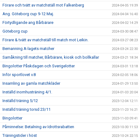
Förare och tvätt av matchställ mot Falkenberg
2024-04-05 19:39
Ang. Göteborg cup 9-12 Maj.
2024-04-04 16:40
Förtydligande ang Bårbärare
2024-04-02 14:29
Göteborg cup
2024-03-30 08:47
Förare & tvätt av matchställ till match mot Leikin.
2024-03-27 08:23
Bemanning A-lagets matcher
2024-03-24 22:30
Samåkning till matcher, Bårbärare, kiosk och bollkallar
2024-03-21 18:34
Bingolotter Påskdagen och Sverigelotter
2024-03-01 13:18
Inför sportlovet v.8
2024-02-05 18:06
Insamling av gamla matchkläder
2024-01-29 13:50
Inställd inomhusträning 4/1.
2024-01-03 20:04
Inställd träning 5/12
2023-12-04 12:11
Inställd träning torsd 23/11
2023-11-23 16:21
Bingolotter
2023-11-03 09:41
Påminnelse: Betalning av Idrottsrabatten
2023-10-30 11:53
Träningstider i höst
2023-10-24 22:15