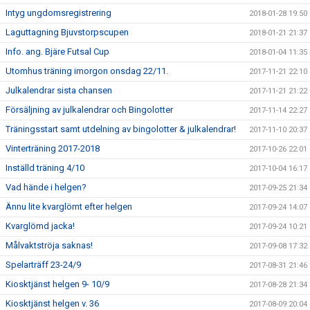
Intyg ungdomsregistrering
2018-01-28 19:50
Laguttagning Bjuvstorpscupen
2018-01-21 21:37
Info. ang. Bjäre Futsal Cup
2018-01-04 11:35
Utomhus träning imorgon onsdag 22/11.
2017-11-21 22:10
Julkalendrar sista chansen
2017-11-21 21:22
Försäljning av julkalendrar och Bingolotter
2017-11-14 22:27
Träningsstart samt utdelning av bingolotter & julkalendrar!
2017-11-10 20:37
Vinterträning 2017-2018
2017-10-26 22:01
Inställd träning 4/10
2017-10-04 16:17
Vad hände i helgen?
2017-09-25 21:34
Ännu lite kvarglömt efter helgen
2017-09-24 14:07
Kvarglömd jacka!
2017-09-24 10:21
Målvaktströja saknas!
2017-09-08 17:32
Spelarträff 23-24/9
2017-08-31 21:46
Kiosktjänst helgen 9- 10/9
2017-08-28 21:34
Kiosktjänst helgen v. 36
2017-08-09 20:04