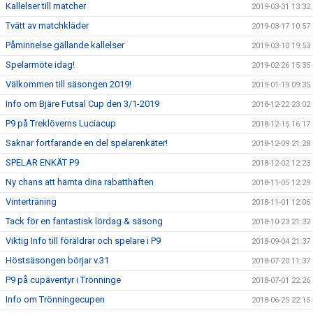
Kallelser till matcher
2019-03-31 13:32
Tvätt av matchkläder
2019-03-17 10:57
Påminnelse gällande kallelser
2019-03-10 19:53
Spelarmöte idag!
2019-02-26 15:35
Välkommen till säsongen 2019!
2019-01-19 09:35
Info om Bjäre Futsal Cup den 3/1-2019
2018-12-22 23:02
P9 på Treklöverns Luciacup
2018-12-15 16:17
Saknar fortfarande en del spelarenkäter!
2018-12-09 21:28
SPELAR ENKÄT P9
2018-12-02 12:23
Ny chans att hämta dina rabatthäften
2018-11-05 12:29
Vinterträning
2018-11-01 12:06
Tack för en fantastisk lördag & säsong
2018-10-23 21:32
Viktig Info till föräldrar och spelare i P9
2018-09-04 21:37
Höstsäsongen börjar v.31
2018-07-20 11:37
P9 på cupäventyr i Trönninge
2018-07-01 22:26
Info om Trönningecupen
2018-06-25 22:15