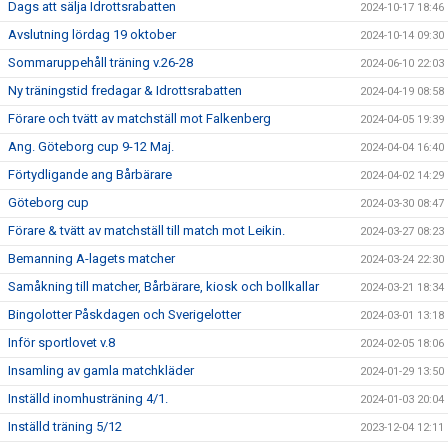
Dags att sälja Idrottsrabatten
2024-10-17 18:46
Avslutning lördag 19 oktober
2024-10-14 09:30
Sommaruppehåll träning v.26-28
2024-06-10 22:03
Ny träningstid fredagar & Idrottsrabatten
2024-04-19 08:58
Förare och tvätt av matchställ mot Falkenberg
2024-04-05 19:39
Ang. Göteborg cup 9-12 Maj.
2024-04-04 16:40
Förtydligande ang Bårbärare
2024-04-02 14:29
Göteborg cup
2024-03-30 08:47
Förare & tvätt av matchställ till match mot Leikin.
2024-03-27 08:23
Bemanning A-lagets matcher
2024-03-24 22:30
Samåkning till matcher, Bårbärare, kiosk och bollkallar
2024-03-21 18:34
Bingolotter Påskdagen och Sverigelotter
2024-03-01 13:18
Inför sportlovet v.8
2024-02-05 18:06
Insamling av gamla matchkläder
2024-01-29 13:50
Inställd inomhusträning 4/1.
2024-01-03 20:04
Inställd träning 5/12
2023-12-04 12:11