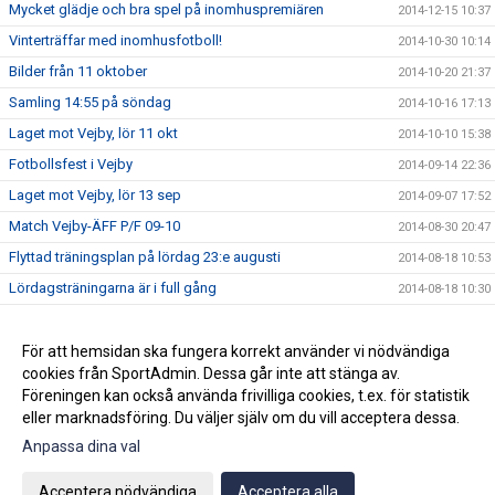
Mycket glädje och bra spel på inomhuspremiären
2014-12-15 10:37
Vinterträffar med inomhusfotboll!
2014-10-30 10:14
Bilder från 11 oktober
2014-10-20 21:37
Samling 14:55 på söndag
2014-10-16 17:13
Laget mot Vejby, lör 11 okt
2014-10-10 15:38
Fotbollsfest i Vejby
2014-09-14 22:36
Laget mot Vejby, lör 13 sep
2014-09-07 17:52
Match Vejby-ÄFF P/F 09-10
2014-08-30 20:47
Flyttad träningsplan på lördag 23:e augusti
2014-08-18 10:53
Lördagsträningarna är i full gång
2014-08-18 10:30
Avslutningsmatcher i solsken
2014-06-22 14:28
Ändrad träningstid
För att hemsidan ska fungera korrekt använder vi nödvändiga
2014-06-07 19:27
cookies från SportAdmin. Dessa går inte att stänga av.
P/F09-10 spelar fotboll
2014-05-28 09:16
Föreningen kan också använda frivilliga cookies, t.ex. för statistik
eller marknadsföring. Du väljer själv om du vill acceptera dessa.
Anpassa dina val
Cookie-inställningar
Gå till Webbversion
Acceptera nödvändiga
Acceptera alla