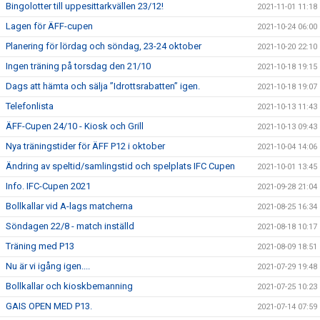
Bingolotter till uppesittarkvällen 23/12!
2021-11-01 11:18
Lagen för ÄFF-cupen
2021-10-24 06:00
Planering för lördag och söndag, 23-24 oktober
2021-10-20 22:10
Ingen träning på torsdag den 21/10
2021-10-18 19:15
Dags att hämta och sälja ”Idrottsrabatten” igen.
2021-10-18 19:07
Telefonlista
2021-10-13 11:43
ÄFF-Cupen 24/10 - Kiosk och Grill
2021-10-13 09:43
Nya träningstider för ÄFF P12 i oktober
2021-10-04 14:06
Ändring av speltid/samlingstid och spelplats IFC Cupen
2021-10-01 13:45
Info. IFC-Cupen 2021
2021-09-28 21:04
Bollkallar vid A-lags matcherna
2021-08-25 16:34
Söndagen 22/8 - match inställd
2021-08-18 10:17
Träning med P13
2021-08-09 18:51
Nu är vi igång igen....
2021-07-29 19:48
Bollkallar och kioskbemanning
2021-07-25 10:23
GAIS OPEN MED P13.
2021-07-14 07:59