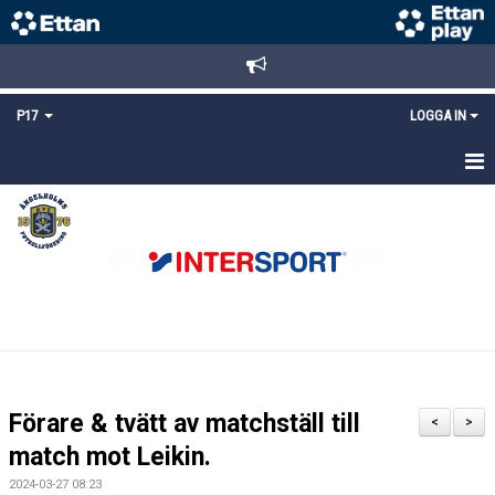
P17
LOGGA IN
HEM
NYHETER
TRUPPEN
KALENDER
MATCHER
Förare & tvätt av matchställ till
<
>
DOKUMENT
match mot Leikin.
2024-03-27 08:23
KONTAKT