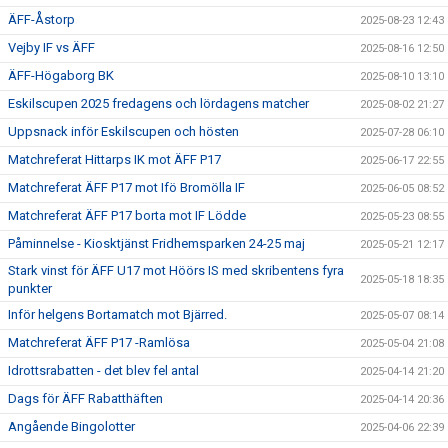
ÄFF-Åstorp
2025-08-23 12:43
Vejby IF vs ÄFF
2025-08-16 12:50
ÄFF-Högaborg BK
2025-08-10 13:10
Eskilscupen 2025 fredagens och lördagens matcher
2025-08-02 21:27
Uppsnack inför Eskilscupen och hösten
2025-07-28 06:10
Matchreferat Hittarps IK mot ÄFF P17
2025-06-17 22:55
Matchreferat ÄFF P17 mot Ifö Bromölla IF
2025-06-05 08:52
Matchreferat ÄFF P17 borta mot IF Lödde
2025-05-23 08:55
Påminnelse - Kiosktjänst Fridhemsparken 24-25 maj
2025-05-21 12:17
Stark vinst för ÄFF U17 mot Höörs IS med skribentens fyra
2025-05-18 18:35
punkter
Inför helgens Bortamatch mot Bjärred.
2025-05-07 08:14
Matchreferat ÄFF P17 -Ramlösa
2025-05-04 21:08
Idrottsrabatten - det blev fel antal
2025-04-14 21:20
Dags för ÄFF Rabatthäften
2025-04-14 20:36
Angående Bingolotter
2025-04-06 22:39