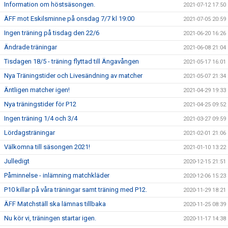
Information om höstsäsongen.
2021-07-12 17:50
ÄFF mot Eskilsminne på onsdag 7/7 kl 19:00
2021-07-05 20:59
Ingen träning på tisdag den 22/6
2021-06-20 16:26
Ändrade träningar
2021-06-08 21:04
Tisdagen 18/5 - träning flyttad till Ängavången
2021-05-17 16:01
Nya Träningstider och Livesändning av matcher
2021-05-07 21:34
Äntligen matcher igen!
2021-04-29 19:33
Nya träningstider för P12
2021-04-25 09:52
Ingen träning 1/4 och 3/4
2021-03-27 09:59
Lördagsträningar
2021-02-01 21:06
Välkomna till säsongen 2021!
2021-01-10 13:22
Julledigt
2020-12-15 21:51
Påminnelse - inlämning matchkläder
2020-12-06 15:23
P10 killar på våra träningar samt träning med P12.
2020-11-29 18:21
ÄFF Matchställ ska lämnas tillbaka
2020-11-25 08:39
Nu kör vi, träningen startar igen.
2020-11-17 14:38