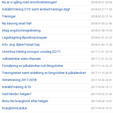
Nu är vi igång med utomhusträningen!
2018-03-07 20:56
Inställd träning 27/2 samt ändrad tränings dag!
2018-02-27 11:55
Träningar
2018-02-22 21:16
Ny säsong snart här!
2018-01-30 21:46
Intyg ungdomsregistrering
2018-01-28 19:50
Laguttagning Bjuvstorpscupen
2018-01-21 21:37
Info. ang. Bjäre Futsal Cup
2018-01-04 11:35
Utomhus träning imorgon onsdag 22/11.
2017-11-21 22:10
Julkalendrar sista chansen
2017-11-21 21:22
Försäljning av julkalendrar och Bingolotter
2017-11-14 22:27
Träningsstart samt utdelning av bingolotter & julkalendrar!
2017-11-10 20:37
Vinterträning 2017-2018
2017-10-26 22:01
Inställd träning 4/10
2017-10-04 16:17
Vad hände i helgen?
2017-09-25 21:34
Ännu lite kvarglömt efter helgen
2017-09-24 14:07
Kvarglömd jacka!
2017-09-24 10:21