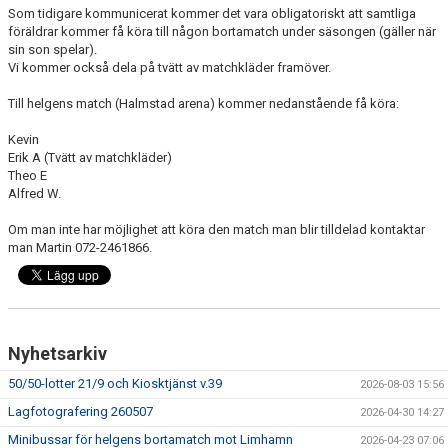
Som tidigare kommunicerat kommer det vara obligatoriskt att samtliga
föräldrar kommer få köra till någon bortamatch under säsongen (gäller när
sin son spelar).
Vi kommer också dela på tvätt av matchkläder framöver.
Till helgens match (Halmstad arena) kommer nedanstående få köra:
Kevin
Erik A (Tvätt av matchkläder)
Theo E
Alfred W.
Om man inte har möjlighet att köra den match man blir tilldelad kontaktar
man Martin 072-2461866.
Nyhetsarkiv
50/50-lotter 21/9 och Kiosktjänst v.39
2026-08-03 15:56
Lagfotografering 260507
2026-04-30 14:27
Minibussar för helgens bortamatch mot Limhamn
2026-04-23 07:06