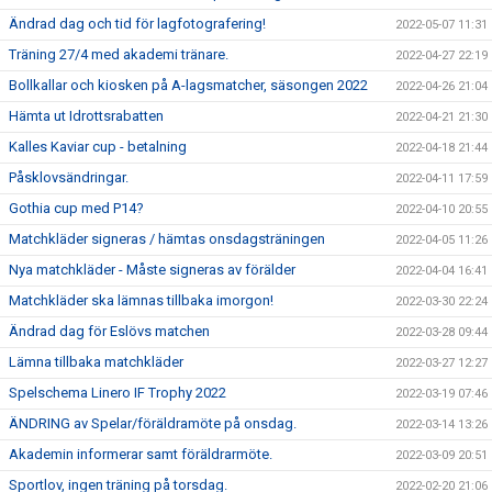
Ändrad dag och tid för lagfotografering!
2022-05-07 11:31
Träning 27/4 med akademi tränare.
2022-04-27 22:19
Bollkallar och kiosken på A-lagsmatcher, säsongen 2022
2022-04-26 21:04
Hämta ut Idrottsrabatten
2022-04-21 21:30
Kalles Kaviar cup - betalning
2022-04-18 21:44
Påsklovsändringar.
2022-04-11 17:59
Gothia cup med P14?
2022-04-10 20:55
Matchkläder signeras / hämtas onsdagsträningen
2022-04-05 11:26
Nya matchkläder - Måste signeras av förälder
2022-04-04 16:41
Matchkläder ska lämnas tillbaka imorgon!
2022-03-30 22:24
Ändrad dag för Eslövs matchen
2022-03-28 09:44
Lämna tillbaka matchkläder
2022-03-27 12:27
Spelschema Linero IF Trophy 2022
2022-03-19 07:46
ÄNDRING av Spelar/föräldramöte på onsdag.
2022-03-14 13:26
Akademin informerar samt föräldrarmöte.
2022-03-09 20:51
Sportlov, ingen träning på torsdag.
2022-02-20 21:06