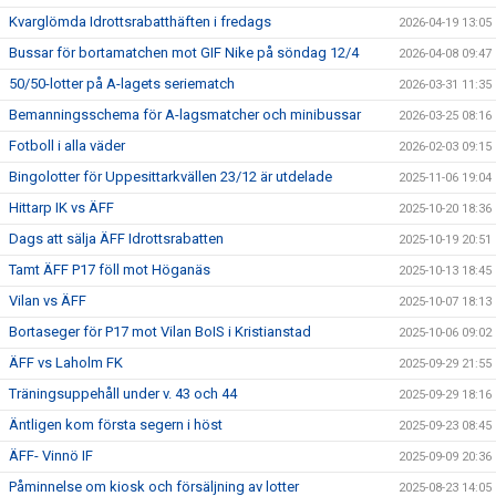
Kvarglömda Idrottsrabatthäften i fredags
2026-04-19 13:05
Bussar för bortamatchen mot GIF Nike på söndag 12/4
2026-04-08 09:47
50/50-lotter på A-lagets seriematch
2026-03-31 11:35
Bemanningsschema för A-lagsmatcher och minibussar
2026-03-25 08:16
Fotboll i alla väder
2026-02-03 09:15
Bingolotter för Uppesittarkvällen 23/12 är utdelade
2025-11-06 19:04
Hittarp IK vs ÄFF
2025-10-20 18:36
Dags att sälja ÄFF Idrottsrabatten
2025-10-19 20:51
Tamt ÄFF P17 föll mot Höganäs
2025-10-13 18:45
Vilan vs ÄFF
2025-10-07 18:13
Bortaseger för P17 mot Vilan BoIS i Kristianstad
2025-10-06 09:02
ÄFF vs Laholm FK
2025-09-29 21:55
Träningsuppehåll under v. 43 och 44
2025-09-29 18:16
Äntligen kom första segern i höst
2025-09-23 08:45
ÄFF- Vinnö IF
2025-09-09 20:36
Påminnelse om kiosk och försäljning av lotter
2025-08-23 14:05