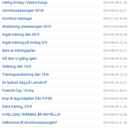
Härlig lördag i Västra Karup
2016-05-08 21:33
Utomhussäsongen 2016!
2016-03-22 22:51
Inomhus träningar
2015-11-03 20:50
Avslutning utesäsongen 2015
2015-10-05 08:49
Ingen träning den 26/9
2015-09-18 22:18
Ingen träning på lördag 5/9.
2015-08-31 22:14
Byte av träningsplan.
2015-08-19 22:27
Då drar vi igång igen!
2015-08-04 22:05
Grillning den 13/6
2015-06-15 21:52
Träningsavslutning den 13/6
2015-06-05 12:14
En lyckad dag på Laröds IP
2015-05-14 22:47
Friends Cup 14 maj
2015-05-12 20:41
Köp A-lags biljetter från P/F09
2015-05-02 10:45
Extra träning, 25/4
2015-04-20 11:26
KVÄLLENS TRÄNING ÄR INSTÄLLD!
2015-04-15 10:36
Välkomna till utomhussäsongen!!
2015-03-15 21:32