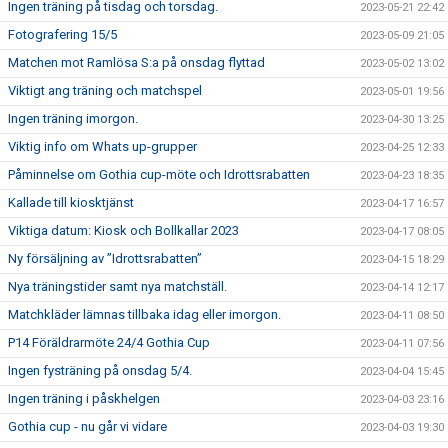
Ingen träning på tisdag och torsdag.
2023-05-21 22:42
Fotografering 15/5
2023-05-09 21:05
Matchen mot Ramlösa S:a på onsdag flyttad
2023-05-02 13:02
Viktigt ang träning och matchspel
2023-05-01 19:56
Ingen träning imorgon.
2023-04-30 13:25
Viktig info om Whats up-grupper
2023-04-25 12:33
Påminnelse om Gothia cup-möte och Idrottsrabatten
2023-04-23 18:35
Kallade till kiosktjänst
2023-04-17 16:57
Viktiga datum: Kiosk och Bollkallar 2023
2023-04-17 08:05
Ny försäljning av ”Idrottsrabatten”
2023-04-15 18:29
Nya träningstider samt nya matchställ.
2023-04-14 12:17
Matchkläder lämnas tillbaka idag eller imorgon.
2023-04-11 08:50
P14 Föräldrarmöte 24/4 Gothia Cup
2023-04-11 07:56
Ingen fysträning på onsdag 5/4.
2023-04-04 15:45
Ingen träning i påskhelgen
2023-04-03 23:16
Gothia cup - nu går vi vidare
2023-04-03 19:30