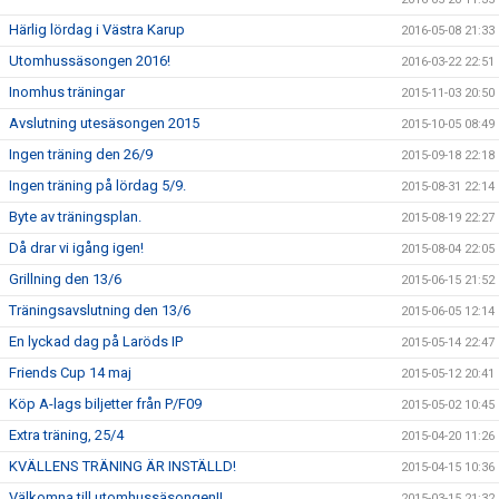
Härlig lördag i Västra Karup
2016-05-08 21:33
Utomhussäsongen 2016!
2016-03-22 22:51
Inomhus träningar
2015-11-03 20:50
Avslutning utesäsongen 2015
2015-10-05 08:49
Ingen träning den 26/9
2015-09-18 22:18
Ingen träning på lördag 5/9.
2015-08-31 22:14
Byte av träningsplan.
2015-08-19 22:27
Då drar vi igång igen!
2015-08-04 22:05
Grillning den 13/6
2015-06-15 21:52
Träningsavslutning den 13/6
2015-06-05 12:14
En lyckad dag på Laröds IP
2015-05-14 22:47
Friends Cup 14 maj
2015-05-12 20:41
Köp A-lags biljetter från P/F09
2015-05-02 10:45
Extra träning, 25/4
2015-04-20 11:26
KVÄLLENS TRÄNING ÄR INSTÄLLD!
2015-04-15 10:36
Välkomna till utomhussäsongen!!
2015-03-15 21:32