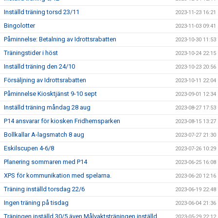
Inställd träning torsd 23/11
2023-11-23 16:21
Bingolotter
2023-11-03 09:41
Påminnelse: Betalning av Idrottsrabatten
2023-10-30 11:53
Träningstider i höst
2023-10-24 22:15
Inställd träning den 24/10
2023-10-23 20:56
Försäljning av Idrottsrabatten
2023-10-11 22:04
Påminnelse Kiosktjänst 9-10 sept
2023-09-01 12:34
Inställd träning måndag 28 aug
2023-08-27 17:53
P14 ansvarar för kiosken Fridhemsparken
2023-08-15 13:27
Bollkallar A-lagsmatch 8 aug
2023-07-27 21:30
Eskilscupen 4-6/8
2023-07-26 10:29
Planering sommaren med P14
2023-06-25 16:08
XPS för kommunikation med spelarna.
2023-06-20 12:16
Träning inställd torsdag 22/6
2023-06-19 22:48
Ingen träning på tisdag
2023-06-04 21:36
Träningen inställd 30/5 även Målvaktsträningen inställd.
2023-05-29 22:12