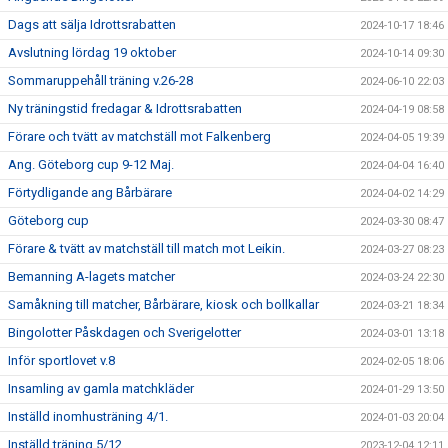
Dags att sälja Idrottsrabatten
2024-10-17 18:46
Avslutning lördag 19 oktober
2024-10-14 09:30
Sommaruppehåll träning v.26-28
2024-06-10 22:03
Ny träningstid fredagar & Idrottsrabatten
2024-04-19 08:58
Förare och tvätt av matchställ mot Falkenberg
2024-04-05 19:39
Ang. Göteborg cup 9-12 Maj.
2024-04-04 16:40
Förtydligande ang Bårbärare
2024-04-02 14:29
Göteborg cup
2024-03-30 08:47
Förare & tvätt av matchställ till match mot Leikin.
2024-03-27 08:23
Bemanning A-lagets matcher
2024-03-24 22:30
Samåkning till matcher, Bårbärare, kiosk och bollkallar
2024-03-21 18:34
Bingolotter Påskdagen och Sverigelotter
2024-03-01 13:18
Inför sportlovet v.8
2024-02-05 18:06
Insamling av gamla matchkläder
2024-01-29 13:50
Inställd inomhusträning 4/1.
2024-01-03 20:04
Inställd träning 5/12
2023-12-04 12:11