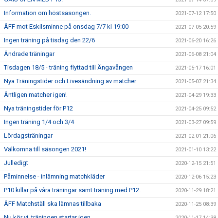
Information om höstsäsongen.
2021-07-12 17:50
ÄFF mot Eskilsminne på onsdag 7/7 kl 19:00
2021-07-05 20:59
Ingen träning på tisdag den 22/6
2021-06-20 16:26
Ändrade träningar
2021-06-08 21:04
Tisdagen 18/5 - träning flyttad till Ängavången
2021-05-17 16:01
Nya Träningstider och Livesändning av matcher
2021-05-07 21:34
Äntligen matcher igen!
2021-04-29 19:33
Nya träningstider för P12
2021-04-25 09:52
Ingen träning 1/4 och 3/4
2021-03-27 09:59
Lördagsträningar
2021-02-01 21:06
Välkomna till säsongen 2021!
2021-01-10 13:22
Julledigt
2020-12-15 21:51
Påminnelse - inlämning matchkläder
2020-12-06 15:23
P10 killar på våra träningar samt träning med P12.
2020-11-29 18:21
ÄFF Matchställ ska lämnas tillbaka
2020-11-25 08:39
Nu kör vi, träningen startar igen.
2020-11-17 14:38