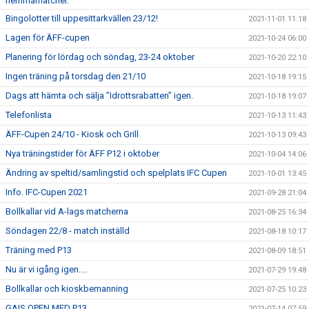
hemmamatcher.
Bingolotter till uppesittarkvällen 23/12!
2021-11-01 11:18
Lagen för ÄFF-cupen
2021-10-24 06:00
Planering för lördag och söndag, 23-24 oktober
2021-10-20 22:10
Ingen träning på torsdag den 21/10
2021-10-18 19:15
Dags att hämta och sälja ”Idrottsrabatten” igen.
2021-10-18 19:07
Telefonlista
2021-10-13 11:43
ÄFF-Cupen 24/10 - Kiosk och Grill
2021-10-13 09:43
Nya träningstider för ÄFF P12 i oktober
2021-10-04 14:06
Ändring av speltid/samlingstid och spelplats IFC Cupen
2021-10-01 13:45
Info. IFC-Cupen 2021
2021-09-28 21:04
Bollkallar vid A-lags matcherna
2021-08-25 16:34
Söndagen 22/8 - match inställd
2021-08-18 10:17
Träning med P13
2021-08-09 18:51
Nu är vi igång igen....
2021-07-29 19:48
Bollkallar och kioskbemanning
2021-07-25 10:23
GAIS OPEN MED P13.
2021-07-14 07:59