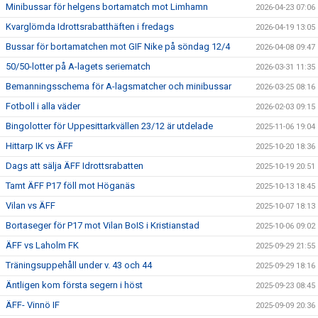
Minibussar för helgens bortamatch mot Limhamn
2026-04-23 07:06
Kvarglömda Idrottsrabatthäften i fredags
2026-04-19 13:05
Bussar för bortamatchen mot GIF Nike på söndag 12/4
2026-04-08 09:47
50/50-lotter på A-lagets seriematch
2026-03-31 11:35
Bemanningsschema för A-lagsmatcher och minibussar
2026-03-25 08:16
Fotboll i alla väder
2026-02-03 09:15
Bingolotter för Uppesittarkvällen 23/12 är utdelade
2025-11-06 19:04
Hittarp IK vs ÄFF
2025-10-20 18:36
Dags att sälja ÄFF Idrottsrabatten
2025-10-19 20:51
Tamt ÄFF P17 föll mot Höganäs
2025-10-13 18:45
Vilan vs ÄFF
2025-10-07 18:13
Bortaseger för P17 mot Vilan BoIS i Kristianstad
2025-10-06 09:02
ÄFF vs Laholm FK
2025-09-29 21:55
Träningsuppehåll under v. 43 och 44
2025-09-29 18:16
Äntligen kom första segern i höst
2025-09-23 08:45
ÄFF- Vinnö IF
2025-09-09 20:36