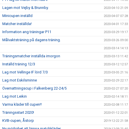
Lagen mot Vejby & Brunnby.
2020-04-10 21:09
Minicupen inställd
2020-04-07 07:28
Matcher inställda!
2020-04-01 17:33
Information ang träningar P11
2020-03-29 19:17
Målvaktsträning på dagens träning.
2020-03-26 09:00
2020-03-14 14:13
Träningsmatcher inställda imorgon
2020-03-13 11:42
Inställd träning 12/3
2020-03-12 12:57
Lag mot Vellinge IF lörd 7/3
2020-03-05 21:16
Lag mot Eskilsminne
2020-02-29 22:17
Övernattningscup i Falkenberg 22-24/5
2020-02-27 07:20
Lag mot Leikin
2020-02-14 18:11
Varma kläder till cupen!!
2020-02-08 11:17
Träningsstart 2020!
2020-01-12 22:01
KVB-cupen, Åstorp
2019-12-22 21:58
Ny möjlighet att lämna matchkläder
2019-12-09 21:40