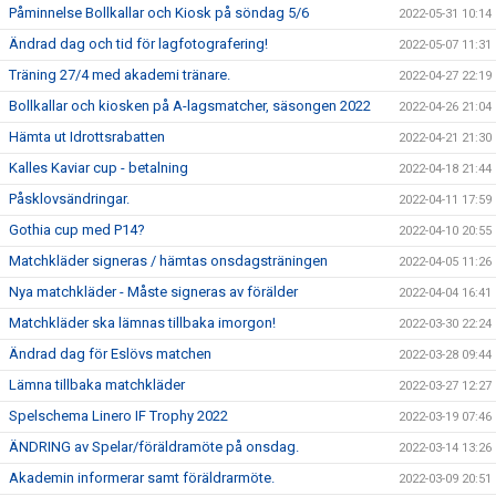
Påminnelse Bollkallar och Kiosk på söndag 5/6
2022-05-31 10:14
Ändrad dag och tid för lagfotografering!
2022-05-07 11:31
Träning 27/4 med akademi tränare.
2022-04-27 22:19
Bollkallar och kiosken på A-lagsmatcher, säsongen 2022
2022-04-26 21:04
Hämta ut Idrottsrabatten
2022-04-21 21:30
Kalles Kaviar cup - betalning
2022-04-18 21:44
Påsklovsändringar.
2022-04-11 17:59
Gothia cup med P14?
2022-04-10 20:55
Matchkläder signeras / hämtas onsdagsträningen
2022-04-05 11:26
Nya matchkläder - Måste signeras av förälder
2022-04-04 16:41
Matchkläder ska lämnas tillbaka imorgon!
2022-03-30 22:24
Ändrad dag för Eslövs matchen
2022-03-28 09:44
Lämna tillbaka matchkläder
2022-03-27 12:27
Spelschema Linero IF Trophy 2022
2022-03-19 07:46
ÄNDRING av Spelar/föräldramöte på onsdag.
2022-03-14 13:26
Akademin informerar samt föräldrarmöte.
2022-03-09 20:51