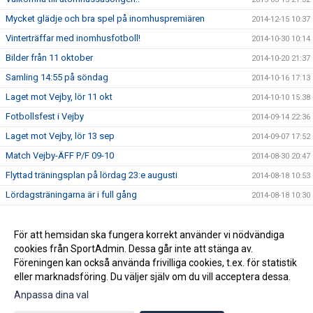
Mycket glädje och bra spel på inomhuspremiären
2014-12-15 10:37
Vinterträffar med inomhusfotboll!
2014-10-30 10:14
Bilder från 11 oktober
2014-10-20 21:37
Samling 14:55 på söndag
2014-10-16 17:13
Laget mot Vejby, lör 11 okt
2014-10-10 15:38
Fotbollsfest i Vejby
2014-09-14 22:36
Laget mot Vejby, lör 13 sep
2014-09-07 17:52
Match Vejby-ÄFF P/F 09-10
2014-08-30 20:47
Flyttad träningsplan på lördag 23:e augusti
2014-08-18 10:53
Lördagsträningarna är i full gång
2014-08-18 10:30
Avslutningsmatcher i solsken
2014-06-22 14:28
Ändrad träningstid
För att hemsidan ska fungera korrekt använder vi nödvändiga
2014-06-07 19:27
cookies från SportAdmin. Dessa går inte att stänga av.
P/F09-10 spelar fotboll
2014-05-28 09:16
Föreningen kan också använda frivilliga cookies, t.ex. för statistik
eller marknadsföring. Du väljer själv om du vill acceptera dessa.
Anpassa dina val