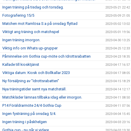
Ingen träning på tisdag och torsdag.
2023-05-21 22:42
Fotografering 15/5
2023-05-09 21:05
Matchen mot Ramlösa S:a på onsdag flyttad
2023-05-02 13:02
Viktigt ang träning och matchspel
2023-05-01 19:56
Ingen träning imorgon.
2023-04-30 13:25
Viktig info om Whats up-grupper
2023-04-25 12:33
Påminnelse om Gothia cup-möte och Idrottsrabatten
2023-04-23 18:35
Kallade till kiosktjänst
2023-04-17 16:57
Viktiga datum: Kiosk och Bollkallar 2023
2023-04-17 08:05
Ny försäljning av ”Idrottsrabatten”
2023-04-15 18:29
Nya träningstider samt nya matchställ.
2023-04-14 12:17
Matchkläder lämnas tillbaka idag eller imorgon.
2023-04-11 08:50
P14 Föräldrarmöte 24/4 Gothia Cup
2023-04-11 07:56
Ingen fysträning på onsdag 5/4.
2023-04-04 15:45
Ingen träning i påskhelgen
2023-04-03 23:16
Gothia cup - nu går vi vidare
2023-04-03 19:30