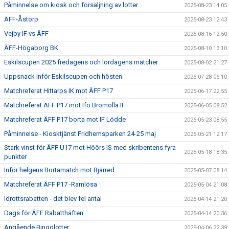
Påminnelse om kiosk och försäljning av lotter
2025-08-23 14:05
ÄFF-Åstorp
2025-08-23 12:43
Vejby IF vs ÄFF
2025-08-16 12:50
ÄFF-Högaborg BK
2025-08-10 13:10
Eskilscupen 2025 fredagens och lördagens matcher
2025-08-02 21:27
Uppsnack inför Eskilscupen och hösten
2025-07-28 06:10
Matchreferat Hittarps IK mot ÄFF P17
2025-06-17 22:55
Matchreferat ÄFF P17 mot Ifö Bromölla IF
2025-06-05 08:52
Matchreferat ÄFF P17 borta mot IF Lödde
2025-05-23 08:55
Påminnelse - Kiosktjänst Fridhemsparken 24-25 maj
2025-05-21 12:17
Stark vinst för ÄFF U17 mot Höörs IS med skribentens fyra
2025-05-18 18:35
punkter
Inför helgens Bortamatch mot Bjärred.
2025-05-07 08:14
Matchreferat ÄFF P17 -Ramlösa
2025-05-04 21:08
Idrottsrabatten - det blev fel antal
2025-04-14 21:20
Dags för ÄFF Rabatthäften
2025-04-14 20:36
Angående Bingolotter
2025-04-06 22:39