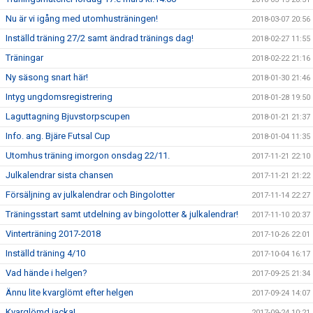
Nu är vi igång med utomhusträningen!
2018-03-07 20:56
Inställd träning 27/2 samt ändrad tränings dag!
2018-02-27 11:55
Träningar
2018-02-22 21:16
Ny säsong snart här!
2018-01-30 21:46
Intyg ungdomsregistrering
2018-01-28 19:50
Laguttagning Bjuvstorpscupen
2018-01-21 21:37
Info. ang. Bjäre Futsal Cup
2018-01-04 11:35
Utomhus träning imorgon onsdag 22/11.
2017-11-21 22:10
Julkalendrar sista chansen
2017-11-21 21:22
Försäljning av julkalendrar och Bingolotter
2017-11-14 22:27
Träningsstart samt utdelning av bingolotter & julkalendrar!
2017-11-10 20:37
Vinterträning 2017-2018
2017-10-26 22:01
Inställd träning 4/10
2017-10-04 16:17
Vad hände i helgen?
2017-09-25 21:34
Ännu lite kvarglömt efter helgen
2017-09-24 14:07
Kvarglömd jacka!
2017-09-24 10:21