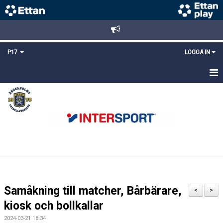
P17
LOGGA IN
HEM
NYHETER
TRUPPEN
KALENDER
MATCHER
Samåkning till matcher, Bårbärare,
<
>
DOKUMENT
kiosk och bollkallar
2024-03-21 18:34
KONTAKT