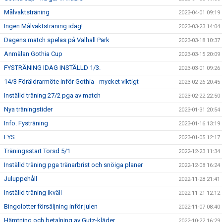
Målvaktsträning
2023-04-01 09:19
Ingen Målvaktsträning idag!
2023-03-23 14:04
Dagens match spelas på Valhall Park
2023-03-18 10:37
Anmälan Gothia Cup
2023-03-15 20:09
FYSTRÄNING IDAG INSTÄLLD 1/3.
2023-03-01 09:26
14/3 Föräldrarmöte inför Gothia - mycket viktigt
2023-02-26 20:45
Inställd träning 27/2 pga av match
2023-02-22 22:50
Nya träningstider
2023-01-31 20:54
Info. Fysträning
2023-01-16 13:19
FYS
2023-01-05 12:17
Träningsstart Torsd 5/1
2022-12-23 11:34
Inställd träning pga tränarbrist och snöiga planer
2022-12-08 16:24
Juluppehåll
2022-11-28 21:41
Inställd träning ikväll
2022-11-21 12:12
Bingolotter försäljning inför julen
2022-11-07 08:40
Hämtning och betalning av Gutz-kläder
2022-10-22 16:29