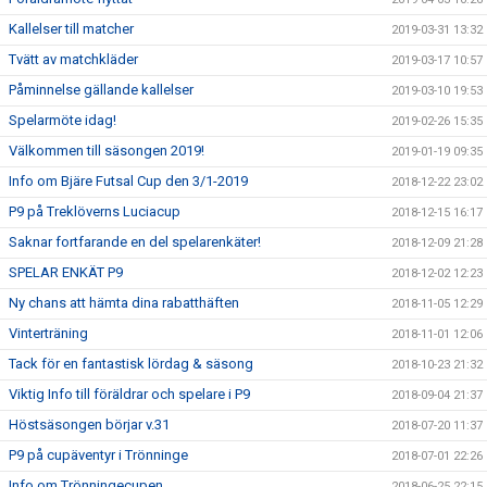
Kallelser till matcher
2019-03-31 13:32
Tvätt av matchkläder
2019-03-17 10:57
Påminnelse gällande kallelser
2019-03-10 19:53
Spelarmöte idag!
2019-02-26 15:35
Välkommen till säsongen 2019!
2019-01-19 09:35
Info om Bjäre Futsal Cup den 3/1-2019
2018-12-22 23:02
P9 på Treklöverns Luciacup
2018-12-15 16:17
Saknar fortfarande en del spelarenkäter!
2018-12-09 21:28
SPELAR ENKÄT P9
2018-12-02 12:23
Ny chans att hämta dina rabatthäften
2018-11-05 12:29
Vinterträning
2018-11-01 12:06
Tack för en fantastisk lördag & säsong
2018-10-23 21:32
Viktig Info till föräldrar och spelare i P9
2018-09-04 21:37
Höstsäsongen börjar v.31
2018-07-20 11:37
P9 på cupäventyr i Trönninge
2018-07-01 22:26
Info om Trönningecupen
2018-06-25 22:15