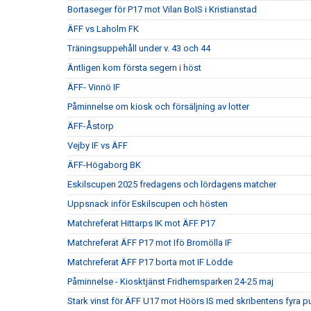
Bortaseger för P17 mot Vilan BoIS i Kristianstad
ÄFF vs Laholm FK
Träningsuppehåll under v. 43 och 44
Äntligen kom första segern i höst
ÄFF- Vinnö IF
Påminnelse om kiosk och försäljning av lotter
ÄFF-Åstorp
Vejby IF vs ÄFF
ÄFF-Högaborg BK
Eskilscupen 2025 fredagens och lördagens matcher
Uppsnack inför Eskilscupen och hösten
Matchreferat Hittarps IK mot ÄFF P17
Matchreferat ÄFF P17 mot Ifö Bromölla IF
Matchreferat ÄFF P17 borta mot IF Lödde
Påminnelse - Kiosktjänst Fridhemsparken 24-25 maj
Stark vinst för ÄFF U17 mot Höörs IS med skribentens fyra p