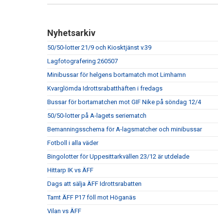
Nyhetsarkiv
50/50-lotter 21/9 och Kiosktjänst v.39
Lagfotografering 260507
Minibussar för helgens bortamatch mot Limhamn
Kvarglömda Idrottsrabatthäften i fredags
Bussar för bortamatchen mot GIF Nike på söndag 12/4
50/50-lotter på A-lagets seriematch
Bemanningsschema för A-lagsmatcher och minibussar
Fotboll i alla väder
Bingolotter för Uppesittarkvällen 23/12 är utdelade
Hittarp IK vs ÄFF
Dags att sälja ÄFF Idrottsrabatten
Tamt ÄFF P17 föll mot Höganäs
Vilan vs ÄFF