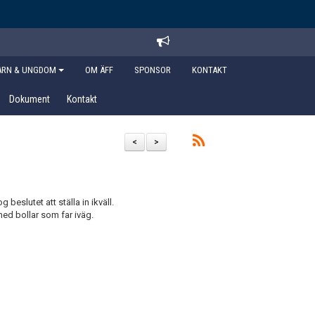
ARN & UNGDOM
OM ÄFF
SPONSOR
KONTAKT
Dokument
Kontakt
<
>
g beslutet att ställa in ikväll.
 med bollar som far iväg.