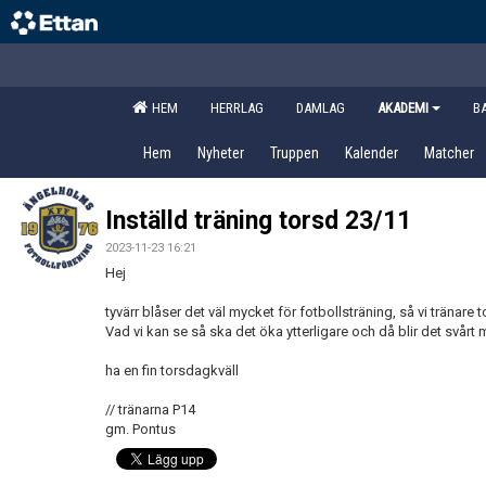
HEM
HERRLAG
DAMLAG
AKADEMI
B
Hem
Nyheter
Truppen
Kalender
Matcher
Inställd träning torsd 23/11
2023-11-23 16:21
Hej
tyvärr blåser det väl mycket för fotbollsträning, så vi tränare to
Vad vi kan se så ska det öka ytterligare och då blir det svårt
ha en fin torsdagkväll
// tränarna P14
gm. Pontus