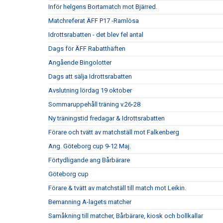
Inför helgens Bortamatch mot Bjärred.
Matchreferat ÄFF P17 -Ramlösa
Idrottsrabatten - det blev fel antal
Dags för ÄFF Rabatthäften
Angående Bingolotter
Dags att sälja Idrottsrabatten
Avslutning lördag 19 oktober
Sommaruppehåll träning v.26-28
Ny träningstid fredagar & Idrottsrabatten
Förare och tvätt av matchställ mot Falkenberg
Ang. Göteborg cup 9-12 Maj.
Förtydligande ang Bårbärare
Göteborg cup
Förare & tvätt av matchställ till match mot Leikin.
Bemanning A-lagets matcher
Samåkning till matcher, Bårbärare, kiosk och bollkallar