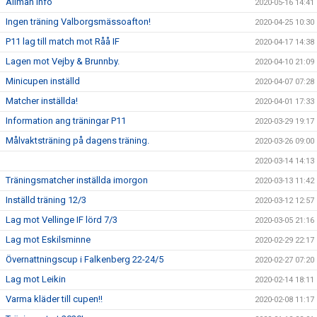
Allmän info
2020-05-16 14:41
Ingen träning Valborgsmässoafton!
2020-04-25 10:30
P11 lag till match mot Råå IF
2020-04-17 14:38
Lagen mot Vejby & Brunnby.
2020-04-10 21:09
Minicupen inställd
2020-04-07 07:28
Matcher inställda!
2020-04-01 17:33
Information ang träningar P11
2020-03-29 19:17
Målvaktsträning på dagens träning.
2020-03-26 09:00
2020-03-14 14:13
Träningsmatcher inställda imorgon
2020-03-13 11:42
Inställd träning 12/3
2020-03-12 12:57
Lag mot Vellinge IF lörd 7/3
2020-03-05 21:16
Lag mot Eskilsminne
2020-02-29 22:17
Övernattningscup i Falkenberg 22-24/5
2020-02-27 07:20
Lag mot Leikin
2020-02-14 18:11
Varma kläder till cupen!!
2020-02-08 11:17