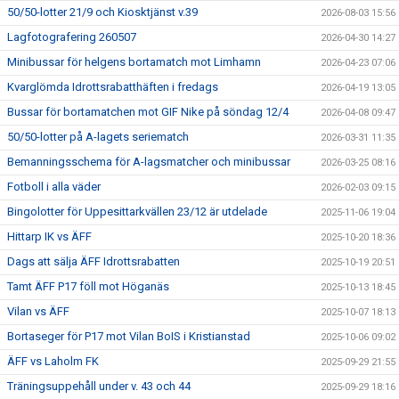
50/50-lotter 21/9 och Kiosktjänst v.39
2026-08-03 15:56
Lagfotografering 260507
2026-04-30 14:27
Minibussar för helgens bortamatch mot Limhamn
2026-04-23 07:06
Kvarglömda Idrottsrabatthäften i fredags
2026-04-19 13:05
Bussar för bortamatchen mot GIF Nike på söndag 12/4
2026-04-08 09:47
50/50-lotter på A-lagets seriematch
2026-03-31 11:35
Bemanningsschema för A-lagsmatcher och minibussar
2026-03-25 08:16
Fotboll i alla väder
2026-02-03 09:15
Bingolotter för Uppesittarkvällen 23/12 är utdelade
2025-11-06 19:04
Hittarp IK vs ÄFF
2025-10-20 18:36
Dags att sälja ÄFF Idrottsrabatten
2025-10-19 20:51
Tamt ÄFF P17 föll mot Höganäs
2025-10-13 18:45
Vilan vs ÄFF
2025-10-07 18:13
Bortaseger för P17 mot Vilan BoIS i Kristianstad
2025-10-06 09:02
ÄFF vs Laholm FK
2025-09-29 21:55
Träningsuppehåll under v. 43 och 44
2025-09-29 18:16