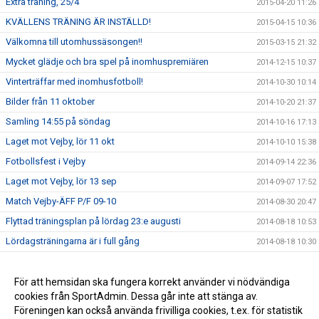
Extra träning, 25/4
2015-04-20 11:26
KVÄLLENS TRÄNING ÄR INSTÄLLD!
2015-04-15 10:36
Välkomna till utomhussäsongen!!
2015-03-15 21:32
Mycket glädje och bra spel på inomhuspremiären
2014-12-15 10:37
Vinterträffar med inomhusfotboll!
2014-10-30 10:14
Bilder från 11 oktober
2014-10-20 21:37
Samling 14:55 på söndag
2014-10-16 17:13
Laget mot Vejby, lör 11 okt
2014-10-10 15:38
Fotbollsfest i Vejby
2014-09-14 22:36
Laget mot Vejby, lör 13 sep
2014-09-07 17:52
Match Vejby-ÄFF P/F 09-10
2014-08-30 20:47
Flyttad träningsplan på lördag 23:e augusti
2014-08-18 10:53
Lördagsträningarna är i full gång
2014-08-18 10:30
Avslutningsmatcher i solsken
2014-06-22 14:28
Ändrad träningstid
För att hemsidan ska fungera korrekt använder vi nödvändiga
2014-06-07 19:27
cookies från SportAdmin. Dessa går inte att stänga av.
P/F09-10 spelar fotboll
2014-05-28 09:16
Föreningen kan också använda frivilliga cookies, t.ex. för statistik