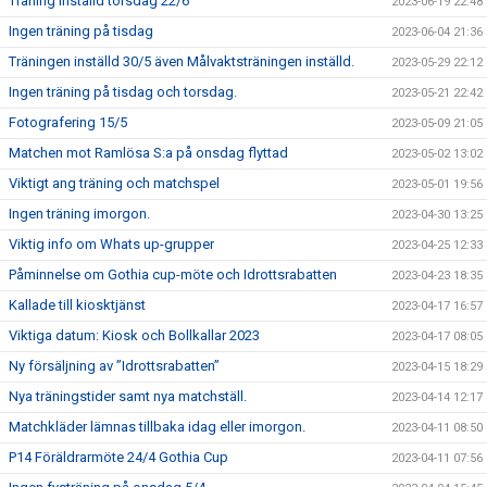
Träning inställd torsdag 22/6
2023-06-19 22:48
Ingen träning på tisdag
2023-06-04 21:36
Träningen inställd 30/5 även Målvaktsträningen inställd.
2023-05-29 22:12
Ingen träning på tisdag och torsdag.
2023-05-21 22:42
Fotografering 15/5
2023-05-09 21:05
Matchen mot Ramlösa S:a på onsdag flyttad
2023-05-02 13:02
Viktigt ang träning och matchspel
2023-05-01 19:56
Ingen träning imorgon.
2023-04-30 13:25
Viktig info om Whats up-grupper
2023-04-25 12:33
Påminnelse om Gothia cup-möte och Idrottsrabatten
2023-04-23 18:35
Kallade till kiosktjänst
2023-04-17 16:57
Viktiga datum: Kiosk och Bollkallar 2023
2023-04-17 08:05
Ny försäljning av ”Idrottsrabatten”
2023-04-15 18:29
Nya träningstider samt nya matchställ.
2023-04-14 12:17
Matchkläder lämnas tillbaka idag eller imorgon.
2023-04-11 08:50
P14 Föräldrarmöte 24/4 Gothia Cup
2023-04-11 07:56