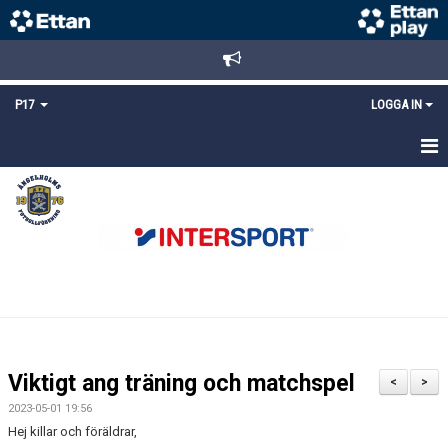
P17
LOGGA IN
HEM
NYHETER
TRUPPEN
KALENDER
MATCHER
Viktigt ang träning och matchspel
<
>
DOKUMENT
2023-05-01 19:56
Hej killar och föräldrar,
KONTAKT