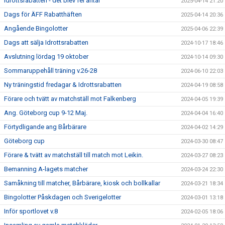
Idrottsrabatten - det blev fel antal
2025-04-14 21:20
Dags för ÄFF Rabatthäften
2025-04-14 20:36
Angående Bingolotter
2025-04-06 22:39
Dags att sälja Idrottsrabatten
2024-10-17 18:46
Avslutning lördag 19 oktober
2024-10-14 09:30
Sommaruppehåll träning v.26-28
2024-06-10 22:03
Ny träningstid fredagar & Idrottsrabatten
2024-04-19 08:58
Förare och tvätt av matchställ mot Falkenberg
2024-04-05 19:39
Ang. Göteborg cup 9-12 Maj.
2024-04-04 16:40
Förtydligande ang Bårbärare
2024-04-02 14:29
Göteborg cup
2024-03-30 08:47
Förare & tvätt av matchställ till match mot Leikin.
2024-03-27 08:23
Bemanning A-lagets matcher
2024-03-24 22:30
Samåkning till matcher, Bårbärare, kiosk och bollkallar
2024-03-21 18:34
Bingolotter Påskdagen och Sverigelotter
2024-03-01 13:18
Inför sportlovet v.8
2024-02-05 18:06