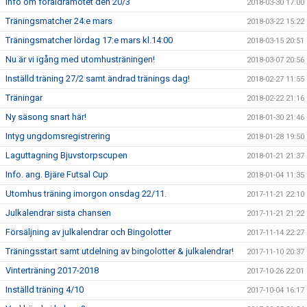
Info om föräldramötet den 20/3
2018-03-30 17:00
Träningsmatcher 24:e mars
2018-03-22 15:22
Träningsmatcher lördag 17:e mars kl.14:00
2018-03-15 20:51
Nu är vi igång med utomhusträningen!
2018-03-07 20:56
Inställd träning 27/2 samt ändrad tränings dag!
2018-02-27 11:55
Träningar
2018-02-22 21:16
Ny säsong snart här!
2018-01-30 21:46
Intyg ungdomsregistrering
2018-01-28 19:50
Laguttagning Bjuvstorpscupen
2018-01-21 21:37
Info. ang. Bjäre Futsal Cup
2018-01-04 11:35
Utomhus träning imorgon onsdag 22/11.
2017-11-21 22:10
Julkalendrar sista chansen
2017-11-21 21:22
Försäljning av julkalendrar och Bingolotter
2017-11-14 22:27
Träningsstart samt utdelning av bingolotter & julkalendrar!
2017-11-10 20:37
Vinterträning 2017-2018
2017-10-26 22:01
Inställd träning 4/10
2017-10-04 16:17