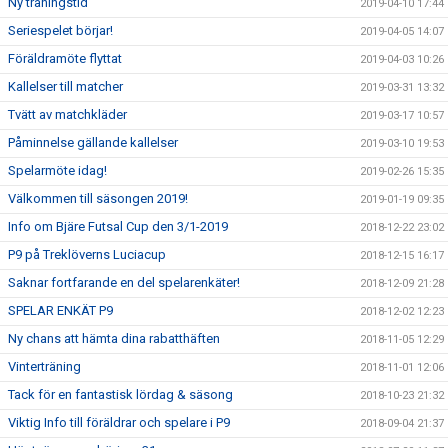
Ny träningstid
2019-04-10 17:44
Seriespelet börjar!
2019-04-05 14:07
Föräldramöte flyttat
2019-04-03 10:26
Kallelser till matcher
2019-03-31 13:32
Tvätt av matchkläder
2019-03-17 10:57
Påminnelse gällande kallelser
2019-03-10 19:53
Spelarmöte idag!
2019-02-26 15:35
Välkommen till säsongen 2019!
2019-01-19 09:35
Info om Bjäre Futsal Cup den 3/1-2019
2018-12-22 23:02
P9 på Treklöverns Luciacup
2018-12-15 16:17
Saknar fortfarande en del spelarenkäter!
2018-12-09 21:28
SPELAR ENKÄT P9
2018-12-02 12:23
Ny chans att hämta dina rabatthäften
2018-11-05 12:29
Vinterträning
2018-11-01 12:06
Tack för en fantastisk lördag & säsong
2018-10-23 21:32
Viktig Info till föräldrar och spelare i P9
2018-09-04 21:37