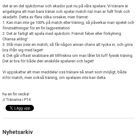
det är en del sjukdomar och skador just nu på våra spelare. Vi tränare är
angelägna att man bara tränar och spelar match när man är fullt frisk och
skadefri. Detta av flera olika orsaker, men främst:
1. Kan man inte ge 100% på match eller träning, så påverkar man spelet och
förutsättningar för en fin lagprestation.
2. Det är farligt att spela med sjukdom. Främst feber eller förkylning.
Chansa aldrig!
3. Står man över en match, så får någon annan chans att rycka in, och göra
bra ifrån sig med laget!
4. Det går oftast snabbare att tillfriskna om man låter bli tuff fysisk träning.
Det är bra för både den enskilde spelaren och laget!
Vi uppskattar att man meddelar oss tränare så snart som möjligt, både
inför match, men också träning, om spelaren inte kan delta.
ha en fin vecka!
// Tränarna i P14
Nyhetsarkiv