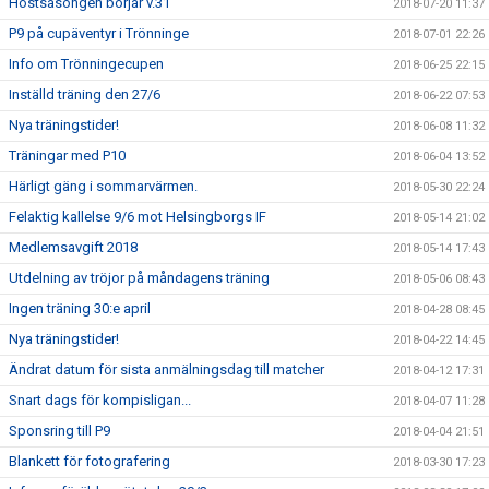
Höstsäsongen börjar v.31
2018-07-20 11:37
P9 på cupäventyr i Trönninge
2018-07-01 22:26
Info om Trönningecupen
2018-06-25 22:15
Inställd träning den 27/6
2018-06-22 07:53
Nya träningstider!
2018-06-08 11:32
Träningar med P10
2018-06-04 13:52
Härligt gäng i sommarvärmen.
2018-05-30 22:24
Felaktig kallelse 9/6 mot Helsingborgs IF
2018-05-14 21:02
Medlemsavgift 2018
2018-05-14 17:43
Utdelning av tröjor på måndagens träning
2018-05-06 08:43
Ingen träning 30:e april
2018-04-28 08:45
Nya träningstider!
2018-04-22 14:45
Ändrat datum för sista anmälningsdag till matcher
2018-04-12 17:31
Snart dags för kompisligan...
2018-04-07 11:28
Sponsring till P9
2018-04-04 21:51
Blankett för fotografering
2018-03-30 17:23