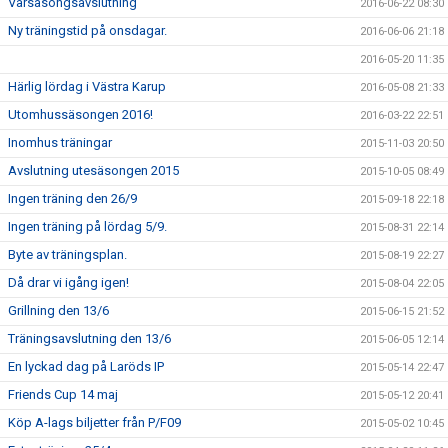
Vårsäsongsavslutning
2016-06-22 08:30
Ny träningstid på onsdagar.
2016-06-06 21:18
2016-05-20 11:35
Härlig lördag i Västra Karup
2016-05-08 21:33
Utomhussäsongen 2016!
2016-03-22 22:51
Inomhus träningar
2015-11-03 20:50
Avslutning utesäsongen 2015
2015-10-05 08:49
Ingen träning den 26/9
2015-09-18 22:18
Ingen träning på lördag 5/9.
2015-08-31 22:14
Byte av träningsplan.
2015-08-19 22:27
Då drar vi igång igen!
2015-08-04 22:05
Grillning den 13/6
2015-06-15 21:52
Träningsavslutning den 13/6
2015-06-05 12:14
En lyckad dag på Laröds IP
2015-05-14 22:47
Friends Cup 14 maj
2015-05-12 20:41
Köp A-lags biljetter från P/F09
2015-05-02 10:45