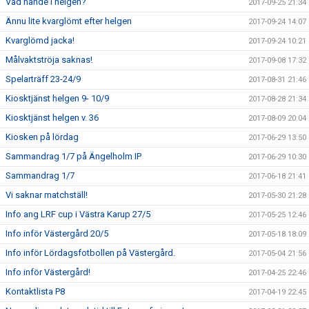
Vad hände i helgen?
2017-09-25 21:34
Ännu lite kvarglömt efter helgen
2017-09-24 14:07
Kvarglömd jacka!
2017-09-24 10:21
Målvaktströja saknas!
2017-09-08 17:32
Spelarträff 23-24/9
2017-08-31 21:46
Kiosktjänst helgen 9- 10/9
2017-08-28 21:34
Kiosktjänst helgen v. 36
2017-08-09 20:04
Kiosken på lördag
2017-06-29 13:50
Sammandrag 1/7 på Ängelholm IP
2017-06-29 10:30
Sammandrag 1/7
2017-06-18 21:41
Vi saknar matchställ!
2017-05-30 21:28
Info ang LRF cup i Västra Karup 27/5
2017-05-25 12:46
Info inför Västergård 20/5
2017-05-18 18:09
Info inför Lördagsfotbollen på Västergård.
2017-05-04 21:56
Info inför Västergård!
2017-04-25 22:46
Kontaktlista P8
2017-04-19 22:45