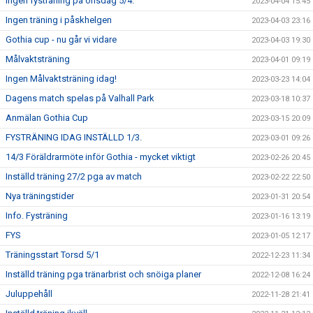
Ingen fysträning på onsdag 5/4.
2023-04-04 15:45
Ingen träning i påskhelgen
2023-04-03 23:16
Gothia cup - nu går vi vidare
2023-04-03 19:30
Målvaktsträning
2023-04-01 09:19
Ingen Målvaktsträning idag!
2023-03-23 14:04
Dagens match spelas på Valhall Park
2023-03-18 10:37
Anmälan Gothia Cup
2023-03-15 20:09
FYSTRÄNING IDAG INSTÄLLD 1/3.
2023-03-01 09:26
14/3 Föräldrarmöte inför Gothia - mycket viktigt
2023-02-26 20:45
Inställd träning 27/2 pga av match
2023-02-22 22:50
Nya träningstider
2023-01-31 20:54
Info. Fysträning
2023-01-16 13:19
FYS
2023-01-05 12:17
Träningsstart Torsd 5/1
2022-12-23 11:34
Inställd träning pga tränarbrist och snöiga planer
2022-12-08 16:24
Juluppehåll
2022-11-28 21:41