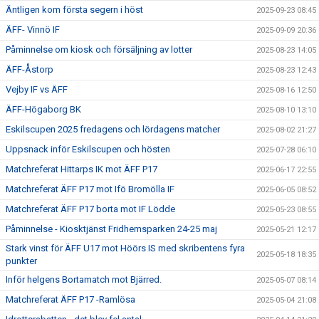
Äntligen kom första segern i höst
2025-09-23 08:45
ÄFF- Vinnö IF
2025-09-09 20:36
Påminnelse om kiosk och försäljning av lotter
2025-08-23 14:05
ÄFF-Åstorp
2025-08-23 12:43
Vejby IF vs ÄFF
2025-08-16 12:50
ÄFF-Högaborg BK
2025-08-10 13:10
Eskilscupen 2025 fredagens och lördagens matcher
2025-08-02 21:27
Uppsnack inför Eskilscupen och hösten
2025-07-28 06:10
Matchreferat Hittarps IK mot ÄFF P17
2025-06-17 22:55
Matchreferat ÄFF P17 mot Ifö Bromölla IF
2025-06-05 08:52
Matchreferat ÄFF P17 borta mot IF Lödde
2025-05-23 08:55
Påminnelse - Kiosktjänst Fridhemsparken 24-25 maj
2025-05-21 12:17
Stark vinst för ÄFF U17 mot Höörs IS med skribentens fyra
2025-05-18 18:35
punkter
Inför helgens Bortamatch mot Bjärred.
2025-05-07 08:14
Matchreferat ÄFF P17 -Ramlösa
2025-05-04 21:08