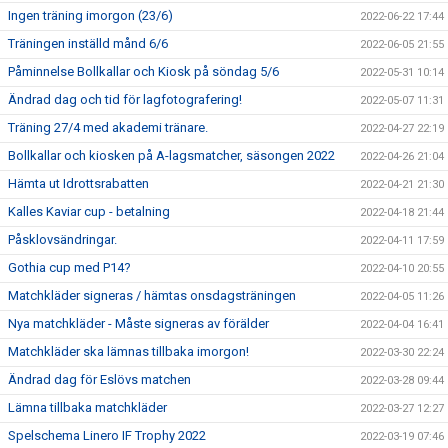
Ingen träning imorgon (23/6)
2022-06-22 17:44
Träningen inställd månd 6/6
2022-06-05 21:55
Påminnelse Bollkallar och Kiosk på söndag 5/6
2022-05-31 10:14
Ändrad dag och tid för lagfotografering!
2022-05-07 11:31
Träning 27/4 med akademi tränare.
2022-04-27 22:19
Bollkallar och kiosken på A-lagsmatcher, säsongen 2022
2022-04-26 21:04
Hämta ut Idrottsrabatten
2022-04-21 21:30
Kalles Kaviar cup - betalning
2022-04-18 21:44
Påsklovsändringar.
2022-04-11 17:59
Gothia cup med P14?
2022-04-10 20:55
Matchkläder signeras / hämtas onsdagsträningen
2022-04-05 11:26
Nya matchkläder - Måste signeras av förälder
2022-04-04 16:41
Matchkläder ska lämnas tillbaka imorgon!
2022-03-30 22:24
Ändrad dag för Eslövs matchen
2022-03-28 09:44
Lämna tillbaka matchkläder
2022-03-27 12:27
Spelschema Linero IF Trophy 2022
2022-03-19 07:46