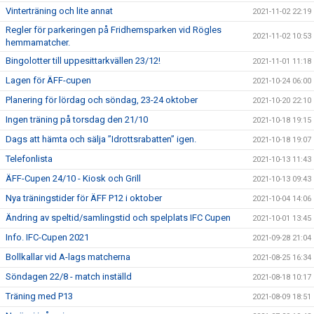
Vinterträning och lite annat
2021-11-02 22:19
Regler för parkeringen på Fridhemsparken vid Rögles
2021-11-02 10:53
hemmamatcher.
Bingolotter till uppesittarkvällen 23/12!
2021-11-01 11:18
Lagen för ÄFF-cupen
2021-10-24 06:00
Planering för lördag och söndag, 23-24 oktober
2021-10-20 22:10
Ingen träning på torsdag den 21/10
2021-10-18 19:15
Dags att hämta och sälja ”Idrottsrabatten” igen.
2021-10-18 19:07
Telefonlista
2021-10-13 11:43
ÄFF-Cupen 24/10 - Kiosk och Grill
2021-10-13 09:43
Nya träningstider för ÄFF P12 i oktober
2021-10-04 14:06
Ändring av speltid/samlingstid och spelplats IFC Cupen
2021-10-01 13:45
Info. IFC-Cupen 2021
2021-09-28 21:04
Bollkallar vid A-lags matcherna
2021-08-25 16:34
Söndagen 22/8 - match inställd
2021-08-18 10:17
Träning med P13
2021-08-09 18:51