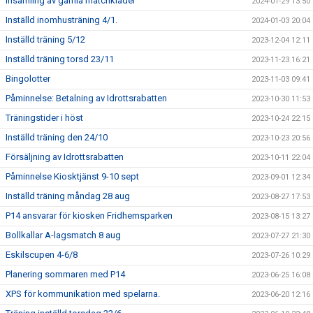
Insamling av gamla matchkläder
2024-01-29 13:50
Inställd inomhusträning 4/1.
2024-01-03 20:04
Inställd träning 5/12
2023-12-04 12:11
Inställd träning torsd 23/11
2023-11-23 16:21
Bingolotter
2023-11-03 09:41
Påminnelse: Betalning av Idrottsrabatten
2023-10-30 11:53
Träningstider i höst
2023-10-24 22:15
Inställd träning den 24/10
2023-10-23 20:56
Försäljning av Idrottsrabatten
2023-10-11 22:04
Påminnelse Kiosktjänst 9-10 sept
2023-09-01 12:34
Inställd träning måndag 28 aug
2023-08-27 17:53
P14 ansvarar för kiosken Fridhemsparken
2023-08-15 13:27
Bollkallar A-lagsmatch 8 aug
2023-07-27 21:30
Eskilscupen 4-6/8
2023-07-26 10:29
Planering sommaren med P14
2023-06-25 16:08
XPS för kommunikation med spelarna.
2023-06-20 12:16